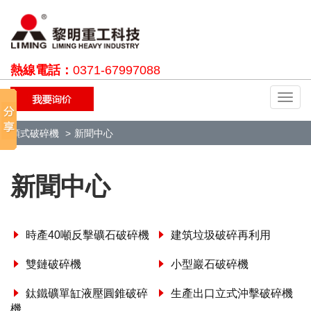
熱線電話：
0371-67997088
切
換
導
顎式破碎機
新聞中心
航
新聞中心
時產40噸反擊礦石破碎機
建筑垃圾破碎再利用
雙鏈破碎機
小型巖石破碎機
鈦鐵礦單缸液壓圓錐破碎
生產出口立式沖擊破碎機
機