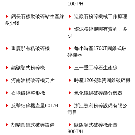
100T/H
鈣長石移動破碎站生產線
迭巖石粉碎機械工作原理
多少錢
煤泥粉碎機哪有賣的，多
少
重慶那有秸破碎機
每小時產1700T圓錐式破
碎機器
錫礦顎式粉碎機
三一重工碎石生產線
河南油桶破碎機刀片
時產120噸彈簧圓錐破碎機
石場破碎整形機
氧化鐵綠破碎篩分機器
反擊細碎機產量60T/H
浙江豐利粉碎設備有限公
司目
胡精圓錐式破碎設備
歐版顎式破碎機產量
800T/H