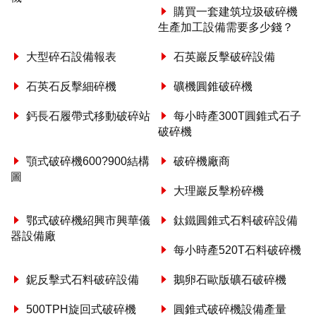
購買一套建筑垃圾破碎機
生產加工設備需要多少錢？
大型碎石設備報表
石英巖反擊破碎設備
石英石反擊細碎機
礦機圓錐破碎機
鈣長石履帶式移動破碎站
每小時產300T圓錐式石子
破碎機
顎式破碎機600?900結構
破碎機廠商
圖
大理巖反擊粉碎機
鄂式破碎機紹興市興華儀
鈦鐵圓錐式石料破碎設備
器設備廠
每小時產520T石料破碎機
鈮反擊式石料破碎設備
鵝卵石歐版礦石破碎機
500TPH旋回式破碎機
圓錐式破碎機設備產量