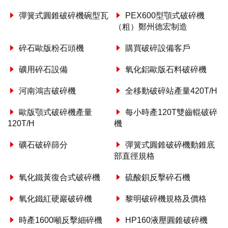
彈簧式圓錐破碎機碗型瓦
PEX600型顎式破碎機
（粗）鄭州德宏制造
碎石歐版粉石頭機
購買破碎設備客戶
礦用碎石設備
氧化鋁歐版石料破碎機
河南鴻吉破碎機
全移動破碎站產量420T/H
歐版顎式破碎機產量
每小時產120T雙齒輥破碎
120T/H
機
礦石破碎篩分
彈簧式圓錐破碎機動錐底
部直徑規格
氧化鐵黃復合式破碎機
硫酸鋇反擊碎石機
氧化鐵紅硬巖破碎機
黎明破碎機規格及價格
時產1600噸反擊細碎機
HP160液壓圓錐破碎機