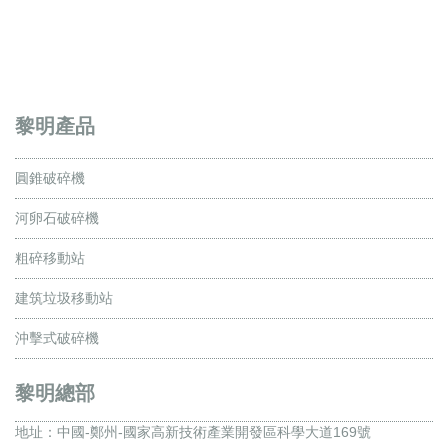
黎明產品
圓錐破碎機
河卵石破碎機
粗碎移動站
建筑垃圾移動站
沖擊式破碎機
黎明總部
地址：
中國-鄭州-國家高新技術產業開發區科學大道169號