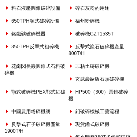
料石液壓圓錐破碎設備
碎石灰粉的用途
650TPH顎式破碎設備
福州粉碎機
鉻鐵礦破碎機器
破碎機GZT1535T
350TPH反擊式粗碎機
反擊式巖石破碎機產量
800T/H
花崗閃長巖圓錐式石料破
非粘土磚破碎機
碎機
玄武巖歐版石頭破碎機
顎式破碎機PEX鄂式細破
HP500（300）圓錐破碎
機
中國農用粉碎機網
鉬破碎機械工藝流程
反擊式石子破碎機產量
現貨錘式破碎機
1900T/H