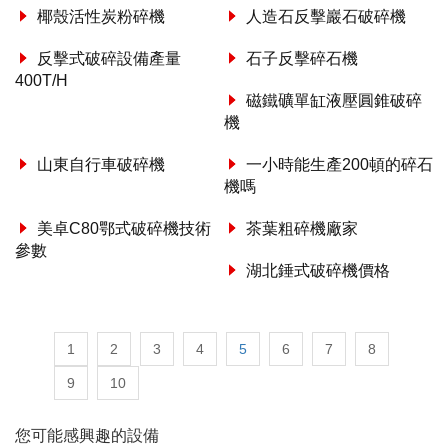
椰殼活性炭粉碎機
人造石反擊巖石破碎機
反擊式破碎設備產量
石子反擊碎石機
400T/H
磁鐵礦單缸液壓圓錐破碎
機
山東自行車破碎機
一小時能生產200頓的碎石
機嗎
美卓C80鄂式破碎機技術
茶葉粗碎機廠家
參數
湖北錘式破碎機價格
1
2
3
4
5
6
7
8
9
10
您可能感興趣的設備