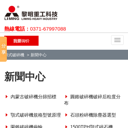
熱線電話：
0371-67997088
切
換
導
顎式破碎機
新聞中心
航
新聞中心
內蒙古破碎機分篩招標
圓錐破碎機破碎后粒度分
布
顎式破碎機規格型號原理
石頭粉碎機除塵器選型
園錐破碎機齒輪
1500TPH顎式碎石機