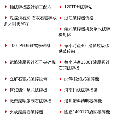
軸破碎機設計加工配方
120TPH破碎站
塊煤燒石灰,石灰石破碎成
浙江破碎機價格
多大能更省煤
錘式破碎機與反擊式破碎
機對比
100TPH圓錐式粉碎機
每小時產40T建筑垃圾移
動破碎站
鈮礦液壓圓錐石子破碎機
每小時產1300T液壓圓錐
石頭破碎機
立解石顎式破碎設備
pcf單段錘式破碎機
鈳釔礦沖擊式破碎機
河南扣板破碎機廠
橄欖巖歐版礦石破碎機
漢川塑料黎明破碎機
火成巖巖石破碎機
國產1400170旋回破碎機