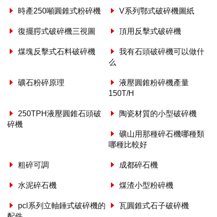
時產250噸圓錐式粉碎機
V系列鄂式破碎機圖紙
復擺腭式破碎機三視圖
頂用反擊式破碎機
煤塊反擊式石料破碎機
我有石頭破碎機可以做什
么
礦石粉碎原理
液壓圓錐粉碎機產量
150T/H
250TPH液壓圓錐石頭破
陶瓷材質的小型破碎機
碎機
礦山用那種碎石機哪種類
哪種比較好
粗碎可調
成都碎石機
水泥碎石機
煤渣小型粉碎機
pcl系列立軸錘式破碎機的
瓦圓錐式石子破碎機
配件