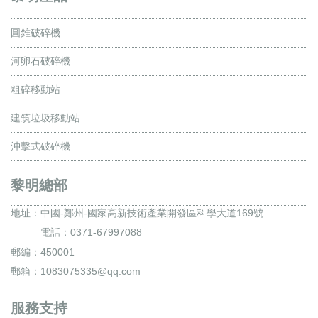
圓錐破碎機
河卵石破碎機
粗碎移動站
建筑垃圾移動站
沖擊式破碎機
黎明總部
地址：
中國-鄭州-國家高新技術產業開發區科學大道169號
電話：0371-67997088
郵編：450001
郵箱：1083075335@qq.com
服務支持