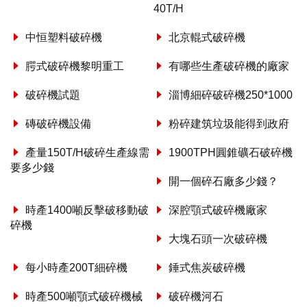
40T/H
中恒塑料破碎機
北京輥式破碎機
腭式破碎機黎明重工
有哪些生產破碎機的廠家
破碎機試題
淄博細碎破碎機250*1000
磚破碎機設備
粉碎建筑垃圾能得到政府
產量150T/H破碎生產線需
1900TPH圓錐礦石破碎機
要多少錢
開一個碎石廠多少錢？
時產1400噸反擊破移動破
深腔顎式破碎機廠家
碎機
大塊石頭一次破碎機
每小時產200T細碎機
錘式焦炭破碎機
時產500噸顎式破碎機械
破碎機河石