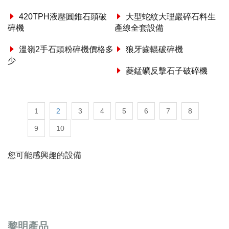
420TPH液壓圓錐石頭破
大型蛇紋大理巖碎石料生
碎機
產線全套設備
溫嶺2手石頭粉碎機價格多
狼牙齒輥破碎機
少
菱錳礦反擊石子破碎機
1
2
3
4
5
6
7
8
9
10
您可能感興趣的設備
黎明產品