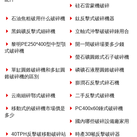
硅石雷蒙機破碎
石油焦粗破用什么破碎機
鈦反擊式破碎機器
黑鎢礦反擊式細碎機
立軸式沖擊破破碎錘用合
黎明PE250*400型中型顎
開一間破碎場要多少錢
式破碎機
螢石礦圓錐式石子破碎機
單缸圓錐破碎機和多缸圓
磷礦石液壓圓錐破碎機
錐破碎機的區別
膨潤石反擊式碎石機
云南細碎鄂式破碎機
二手反擊式破碎機
移動式的破碎機市場價是
PC400x60錘式破碎機
多少
國內哪些破碎設備廠家用
40TPH反擊破移動破碎站
時產30噸反擊破碎器