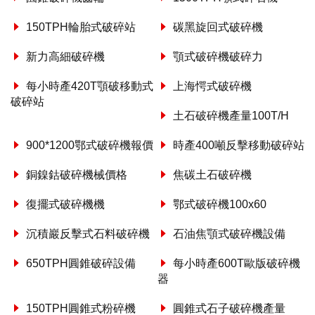
150TPH輪胎式破碎站
碳黑旋回式破碎機
新力高細破碎機
顎式破碎機破碎力
每小時產420T顎破移動式
上海愕式破碎機
破碎站
土石破碎機產量100T/H
900*1200鄂式破碎機報價
時產400噸反擊移動破碎站
銅鎳鈷破碎機械價格
焦碳土石破碎機
復擺式破碎機機
鄂式破碎機100x60
沉積巖反擊式石料破碎機
石油焦顎式破碎機設備
650TPH圓錐破碎設備
每小時產600T歐版破碎機
器
150TPH圓錐式粉碎機
圓錐式石子破碎機產量