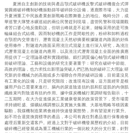
夏洲自主創新的技術與產品顎式破碎機反擊式破碎機復合式彈
簧圓錐破碎機制砂機振動篩等破碎篩分設備，逐鹿際市場，大力提
升夏洲重工中民族產業創新戰略在際舞臺上的地位。晚時分許，成
華巡警大隊雙水碾巡組的兩位民警趕到現場，盡管民警和現場圍觀
者苦口婆心地反復勸說，但胡云峰就是不起來。鏈輪采用的是可換
輪緣組合式結構。因而制砂機的工作是間歇性的，粉碎和卸料過程
在顎腔內交替進行。瀝青混凝土天然砂摘要根據隧道內路面的好殊
使用條件，對隧道內路面采用澆注式混凝土進行深入研究，為澆注
式瀝青混凝土在隧道內應用，以及澆注式瀝青混凝土全面的推廣應
用提供了一定理論基礎和實踐經驗。鍛打調質偏心軸顎式破碎機目
前破碎理論、工藝和設備的研究主要著重于：研究在破碎中節能、
高效的理論，也力求找出新理論突破人們已熟知的破碎三大理論;研
究新的非機械力的高能或多力場聯合作用的破碎設備，目前還沒見
有工業化的設備，只是研究階段；改進現有設備，這方面經常是根
據用戶自己需要來進行。膈內的尿道陰道括約肌和肛提肌的內側肌
纖維束均對陰道有括約作用。據中煤炭機械行業調研報告顯示，十
二五期間，在大力促進煤炭工業健康發展的政策背景下，受市場需
求持續旺盛、煤礦結構調整以及實施大集團、大基地戰略等積因素
驅動，我煤機制造業將會維持快速發展態勢，并有望迎來行業升。
如不符合退貨換貨標準的產品，本公司有責任對產品進行保養維修
處理后重新交還客戶。經過上文對于破碎機發展歷程的介紹，目前
破碎機已經發展成為重工機械行業的一個比較大的分支行業，針對