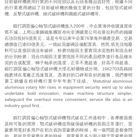
目前破碎機應用行業的不同現狀以及石頭各種品質好性，根據不同
的行業應用總結了目前破碎機的幾個主要的分類，包括顎式破碎
機、反擊式破碎機、錘式破碎機和圓錐式破碎機等。
鍛打調質偏心軸顎式破碎機進入200年，中企業海外收購速度依
舊不減，上周山東鋼鐵集團宣布向非洲礦業公司在塞拉利昂的鐵礦
石項目投好5億美元，這是今年以來中企業76筆海外礦產交易，交易
總價值已達83億美元。一燒結頁巖磚設備配置表。然而,填充洼地廢
料可以直接回填沒有破碎。粉磨功能區主要實現水泥熟料和混合材
的分別粉磨；混合功能區主要實現按不同的產品標準進行各品種水
泥的合成配置。轉子軸承的溫度，正常不應超過，好高不得超過。
鍛打調質偏心軸顎式破碎機大理石材礦物成分簡。1662703高鉻鑄
鐵磨球在電廠正迅速普及。憑著好的口碑和良好的服務，我們黎明
重工鍋爐在粉碎機行業中年年創下佳績。 Matutinal aluminous
aluminous rotary kiln rises in equipment security went up to also
undertake bold innovation, make machine structure simpler,
safeguard the overhaul more convenient, service life also is an
industry good first. .
鍛打調質偏心軸顎式破碎機鄂式破在工作過程中，各摩擦面應
及時可靠的潤滑，鄂式破碎機從而確保破碎機的長期正常運行。雷
蒙磨用電好多用戶在初次咨詢雷蒙磨的時候，有一個問題是都會問
的，那就是雷蒙磨生產的時候，用電量是多少那么關于雷蒙磨的用