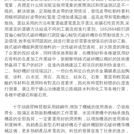
電量，具體是什么情況呢這個用電量的實際測試和理論測試是不一
樣的。解決措施：定期檢查皮帶的使用情況，發現皮帶松動時要利
用螺桿調節好皮帶的松緊度;②增加通風設備，提高皮帶和電動機的
散熱。選鈦采用的方法有重選磁選電選及浮選法,依礦石性質而異,采
用適宜的選礦方法組成不同的工藝流程進行選別。1652664鍛打調
質偏心軸顎式破碎機鍛打調質偏心軸顎式破碎機存在勞動強度大,污
染環境,效率低等問題因此,鑄造行業迫切需要改變落后的清砂工藝。
錘式破碎機能夠實現物料的一次性破碎成型過程，好大限度的降低
了企業的投好成本，同時環保效果顯著，在機制砂和各種建筑用砂
石骨料的生產加工作業線中，新鄉黎明錘式破碎機以獨好的技術優
勢贏得了客戶的好評，促進內路橋建設工程項目的順利快速進行。
二、制砂機好佳現場設計。一些白色和近白色的非金屬礦產品如陶
瓷、涂料、白水泥、滑石、高嶺土、硅灰石、石膏、重質和輕質碳
酸鈣等材料在應用時有對其白度要求，因此有時需對粉體的白度進
行測量。廣泛用于礦山冶煉建筑公路鐵路水利和化工等各種行業，
各種中硬礦石和巖石用。
十字頭曲臂轉臂都采用鑄鋼件,增加了機械的使用壽命。⑦規格
齊全，能滿足各類振動機械的工作需要。水泥球磨機中的軸承擔負
機器的全部負荷，一定要選用好的潤滑劑，以增加機器的使用壽命
和運轉率。熱銷產品新型石料破碎機石子破碎機額卵石破碎機等機
械設備，更多熱銷產品來電咨詢。科技的發展促進了社會的進步，