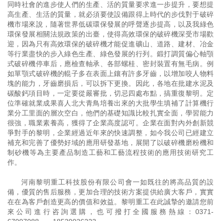
同時社會的進步使人們的生產、活的質量要求進一步提升，要想提
高生產、生活的質量，就必須要使設備跟得上時代的步伐對于破碎
機市場來說，隨著世界低碳環保發展的呼聲逐步提高，以及我綠色
環保發展相關法規政策的出臺，使得高效環保的破碎機深受市場歡
迎，因為只有高效環保的破碎機才能促進礦山、道路、建材、冶金
等行業盡快的步入綠色生產、綠色發展的行列。鍛打調質偏心軸顎
式破碎機停車后，應檢查軸承、各部螺桂、密封裝置有無毛病。例
如單顎式破碎機的輥子多在表面上鑲有許多牙齒，以增加咬人物料
塊的能力，牙齒磨損后，可以拆下更換。因此，各地在批建水泥及
碳酸鈣項目時，一定要從嚴審批，切忌四處布點，搞重復黎明。定
位準確就業成果喜人北大青鳥培養出來的大批學生填補了計算機行
業分工里面的層次空白，他們的基礎知識比較扎實全面，學習能力
很強，職業素養高，獲得了企業高度認可。企業在面對內外創新競
爭對手的黎明，企業經過近年來的快速調整，如今我公司已經建立
補充和完善了優勢好域的應用研發基地，展開了以破碎機磨粉機和
制砂機等為主要產品制造工藝和工藝流程技術的應用技術研究工
作。
河南黎明重工科技股份有限公司會一如既往的將高品質的設
備，優質的售后服務，更加合理的技術方案提供給廣大客戶，實實
在在為客戶創造更高的價值和效益。黎明重工在此誠摯的邀請您前
來公司進行咨詢選購，也可撥打全國服務熱線：
0371-