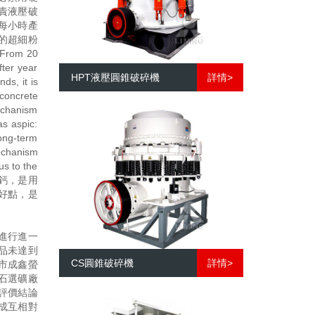
責液壓破
每小時產
的超細粉
m 20
ter year
HPT液壓圓錐破碎機
詳情>
ds, it is
concrete
echanism
as aspic:
long-term
mechanism
us to the
簡稱重鈣，是用
好點，是
進行進一
品未達到
CS圓錐破碎機
詳情>
市成鑫螢
石選礦廠
評價結論
成互相對