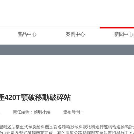
產品中心
案例中心
新聞中心
產420T顎破移動破碎站
重工 責任編輯：黎明小編 發布時間：
性能概述型稱重式螺旋給料機是對各種粉狀散料狀物料進行連續輸送動態計
分由硬巖反擊式破碎機來完成，有的高速公路指揮部甚至決定招標施工方