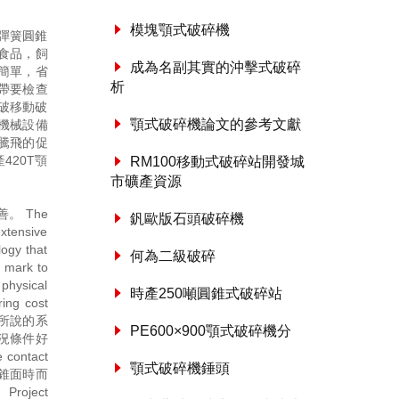
模塊顎式破碎機
彈簧圓錐
食品，飼
成為名副其實的沖擊式破碎
簡單，省
析
帶要檢查
顎破移動破
顎式破碎機論文的參考文獻
機械設備
騰飛的促
20T顎
RM100移動式破碎站開發城
市礦產資源
。 The
釩歐版石頭破碎機
extensive
logy that
何為二級破碎
o mark to
 physical
時產250噸圓錐式破碎站
ring cost
通常所說的系
PE600×900顎式破碎機分
工況條件好
contact
顎式破碎機錘頭
. 動錐的錐面時而
oject