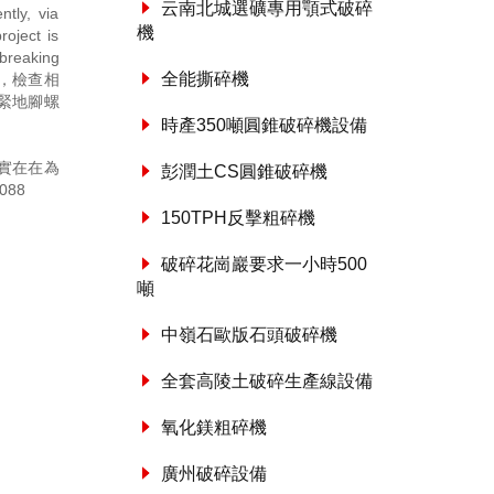
云南北城選礦專用顎式破碎
tly, via
機
roject is
 breaking
全能撕碎機
相符，檢查相
緊地腳螺
時產350噸圓錐破碎機設備
實在在為
彭潤土CS圓錐破碎機
088
150TPH反擊粗碎機
破碎花崗巖要求一小時500
噸
中嶺石歐版石頭破碎機
全套高陵土破碎生產線設備
氧化鎂粗碎機
廣州破碎設備