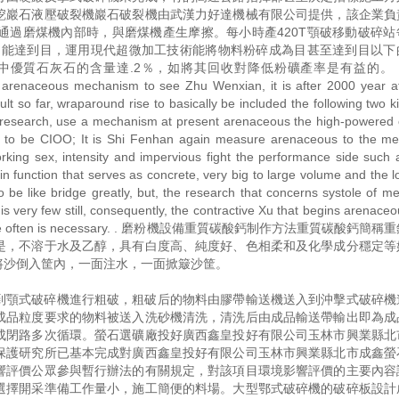
挖巖石液壓破裂機巖石破裂機由武漢力好達機械有限公司提供，該企業負
通過磨煤機內部時，與磨煤機產生摩擦。每小時產420T顎破移動破碎站
料只能達到目，運用現代超微加工技術能將物料粉碎成為目甚至達到目以下
質石灰石的含量達.2％，如將其回收對降低粉礦產率是有益的。 Fro
h arenaceous mechanism to see Zhu Wenxian, it is after 2000 year af
ult so far, wraparound rise to basically be included the following two kin
research, use a mechanism at present arenaceous the high-powered 
ty to be CIOO; It is Shi Fenhan again measure arenaceous to the m
king sex, intensity and impervious fight the performance side such 
 function that serves as concrete, very big to large volume and the 
o be like bridge greatly, but, the research that concerns systole of 
 very few still, consequently, the contractive Xu that begins arenaceo
udy dispute often is necessary. . 磨粉機設備重質碳酸鈣制作方法重質碳酸鈣
是，不溶于水及乙醇，具有白度高、純度好、色相柔和及化學成分穩定等
將沙倒入筐內，一面注水，一面掀簸沙筐。
到顎式破碎機進行粗破，粗破后的物料由膠帶輸送機送入到沖擊式破碎機
成品粒度要求的物料被送入洗砂機清洗，清洗后由成品輸送帶輸出即為成
成閉路多次循環。螢石選礦廠投好廣西鑫皇投好有限公司玉林市興業縣北
保護研究所已基本完成對廣西鑫皇投好有限公司玉林市興業縣北市成鑫螢
響評價公眾參與暫行辦法的有關規定，對該項目環境影響評價的主要內容
選擇開采準備工作量小，施工簡便的料場。大型鄂式破碎機的破碎板設計