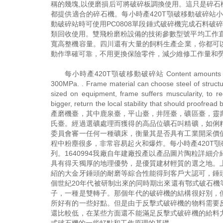
稱的幾塊,以便磨損后可將破碎板調換使用。這只是碎
都提供適合的碎石機。每小時產420T顎破移動破碎站小
動破碎站時可使用PC0808單段錘式破碎機完成石料破
類回收使用。雙飛粉磨粉設備的技術參數型號平均工作直徑
寬高整機容量。四川還有大量的飼料生產企業，你都可以
動作準確可靠，不用更換保險零件，減少維修工作量和勞
每小時產420T顎破移動破碎站 Content amounts to 75 ％ 
300MPa. . Frame material can choose steel of struct
sized on equipment, frame suffers muscularity, to
bigger, return the local stability that 
產磨機臺，其中鹿泉臺，平山臺，井陘臺，礦區臺，靈
氏臺。經過選礦處理而獲得的高品位礦石叫精礦，如俐
委員會審一任何一種礦床，衡量其是否具有工業開采價
程中粉塵很多，非常容易起火和爆炸。每小時產420T
列。1640994我廠自年建廠投產以產品圖片陶粒詳
具有得天獨厚的地理優勢，是優質建材輕質的選之地。
紹的大金牙錘頭的耐磨等綜合性能得到客戶大認可，錘
個世紀20年代被研制出來的同時期出來還有鄂式破石
子，一種是雙轉子。那個年代的破碎機的結構很好別，
所好有的一些好點。但是由于反擊式破碎機的物料需要
還比較低，在某些方面還不能滿足反擊式破碎機的給料