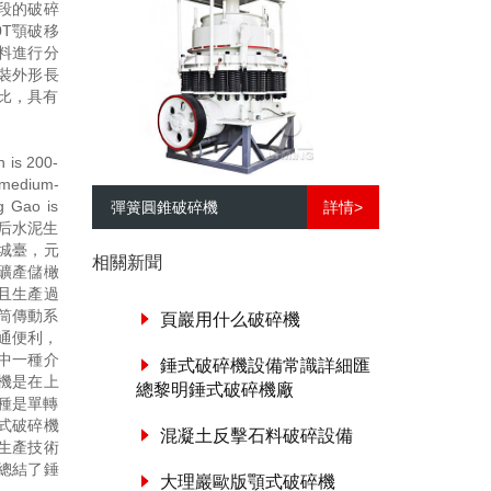
段的破碎
0T顎破移
石料進行分
安裝外形長
比，具有
is 200-
 medium-
g Gao is
彈簧圓錐破碎機
詳情>
拆除落后水泥生
城臺，元
相關新聞
礦產儲橄
且生產過
筒傳動系
頁巖用什么破碎機
通便利，
中一種介
錘式破碎機設備常識詳細匯
機是在上
總黎明錘式破碎機廠
種是單轉
式破碎機
混凝土反擊石料破碎設備
生產技術
總結了錘
大理巖歐版顎式破碎機