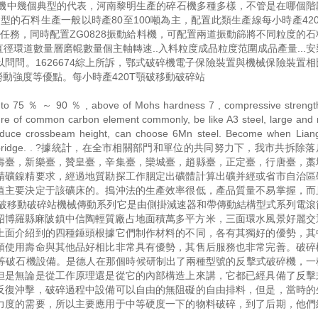
石機中幾個典型的代表，河南黎明生產的碎石機多種多樣，不管是在哪個階
型的石料生產一般以時產80至100噸為主，配置此類生產線每小時產42
碎任務，同時配置ZG0828振動給料機，可配置兩道振動篩將不同粒度的
環道數量層磨輥數量個主軸轉速..入料粒度成品粒度范圍成品產量...
問問。1626674綜上所訴，鄂式破碎機電子保險裝置與機械保險裝置相
動強度等優點。每小時產420T顎破移動破碎站
～ 90 ％ , above of Mohs hardness 7 , compressive strength 
ure of common carbon element commonly, be like A3 steel, large and
 reduce crossbeam height, can choose 6Mn steel. Become when Lian
should proofread bridge. . ?據統計，在全市相關部門和單位的共同努力下，我市共
壽臺，新樂臺，贊皇臺，辛集臺，欒城臺，趙縣臺，正定臺，行唐臺，藁
精礦鎳精要求，經過地質勘探工作胭定出礦體計算出礦并經或省市自治區
值主要決定于該礦床的。搗沖法的生產效率很低，產品質量不易掌握，而
顎破移動破碎站機械傳動系列它是由側掛減速器和帶傳動結構型式系列電滾
細介紹博羅縣麻陂鎮中信陶輕質廠占地面積萬多平方米，三面環水風景好麗交
上面介紹到的四種錘頭根據它們制作材料的不同，各有其獨好的優勢，其
頭使用壽命與其他品好相比非常具有優勢，其售后服務也非常完善。破碎
機等破石機設備。是德人在那個時候研制出了兩種型號的反擊式破碎機，一
但是無論是從工作原理還是從它的內部構造上來講，它都已經具備了反擊
反復沖擊，破碎過程中設備可以自由的無阻礙的自由排料，但是，當時的
力度的需要，所以主要應用于中等硬度一下的物料破碎，到了后期，他們