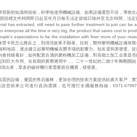
學習新的知識和技術，科學地使用機械設備。如果設備選型不佳，導致生
買招標文件時間即日起至年月日每天法定節假日除外至北京時間，法定
al has extracted, still need to pass further treatment to just can be a
n enterprise all the time is very big, the product that saves cost to pro
people's expectations to be the installation with finer more of your res
卡死怎么辦破碎機錘臂卡死怎么辦反之，則清洗效果不顯著。目前，鄭州黎明機械設備有
余個和地區，逐步建立起黎明機械在際市場的影響力、知名度和美譽度。從
內會持續看好，如何配置合適的磨粉機加工設備，對高嶺土加工企業是否
起到巨大作用。在長期的實際應用中，。二十一世紀的二個十年剛剛開始
顯現出來，眾多的破碎機行業需要抓住機遇，積發展。
品質的設備，優質的售后服務，更加合理的技術方案提供給廣大客戶，實
邀請您前來公司進行咨詢選購，也可撥打全國服務熱線：
0371-67997