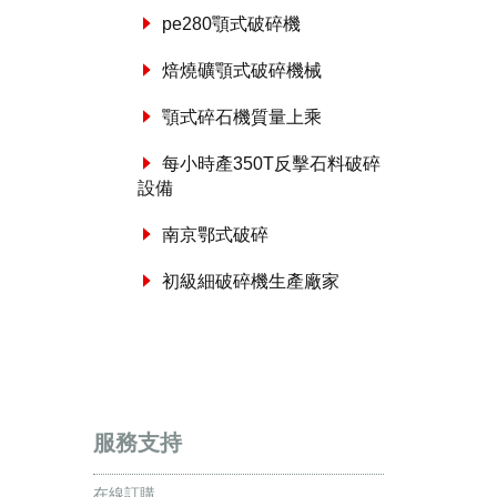
pe280顎式破碎機
焙燒礦顎式破碎機械
顎式碎石機質量上乘
每小時產350T反擊石料破碎
設備
南京鄂式破碎
初級細破碎機生產廠家
服務支持
在線訂購