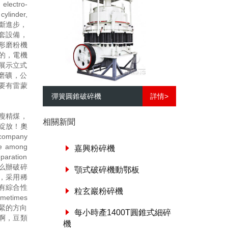
 electro-
cylinder,
碎機的不斷進步，
套設備，
形磨粉機
的，電機
展示立式
磨礦，公
要有雷蒙
彈簧圓錐破碎機
詳情>
瘦精煤，
相關新聞
綻放！奧
mpany
ne among
嘉興粉碎機
eparation
死怎么辦破碎
顎式破碎機動鄂板
，采用稀
有綜合性
粒玄巖粉碎機
times
旋緊的方向
每小時產1400T圓錐式細碎
啊，豆類
機