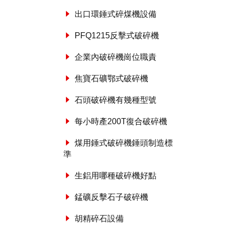
出口環錘式碎煤機設備
PFQ1215反擊式破碎機
企業內破碎機崗位職責
焦寶石礦鄂式破碎機
石頭破碎機有幾種型號
每小時產200T復合破碎機
煤用錘式破碎機錘頭制造標
準
生鋁用哪種破碎機好點
錳礦反擊石子破碎機
胡精碎石設備