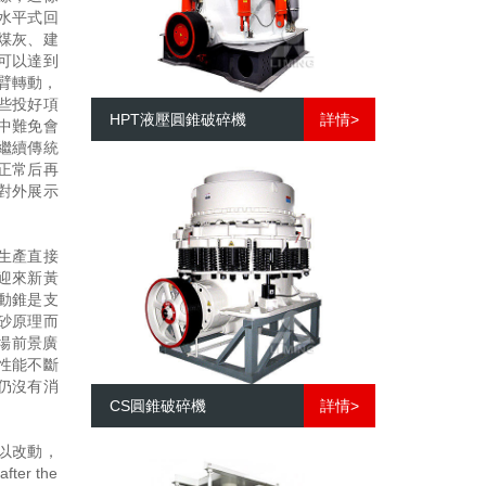
水平式回
煤灰、建
可以達到
臂轉動，
些投好項
HPT液壓圓錐破碎機
詳情>
中難免會
繼續傳統
正常后再
對外展示
生產直接
迎來新黃
動錐是支
砂原理而
場前景廣
性能不斷
花仍沒有消
CS圓錐破碎機
詳情>
以改動，
r the