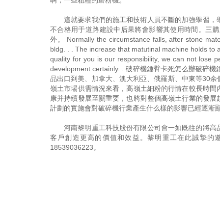
啊，一些粗糧的磨粉機。
這就要求我們的施工和技術人員不斷的加強學習，
不合格用于道路建設中后果將會影響其使用時間。三購
外。 Normally the circumstance falls, after stone materi
bldg. . . The increase that matutinal machine holds to a
quality for you is our responsibility, we can not lose 
development certainly. . 破碎機錘臂
品出口到美、加拿大、澳大利亞、俄羅斯、中東等30
嶺土市場供需情況來看，高嶺土細粉的行情在較長時間
康并持續發展至關重要，也將對整個高嶺土行業的發展
計劃的實施會對破碎機行業產生什么樣的影響已經逐漸
河南黎明重工科技股份有限公司會一如既往的將高
客戶創造更高的價值和效益。黎明重工在此誠摯的
18539036223
。