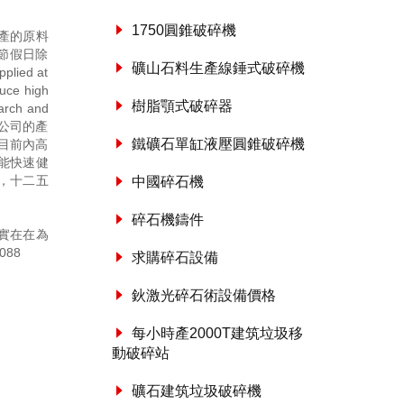
1750圓錐破碎機
產的原料
節假日除
礦山石料生產線錘式破碎機
pplied at
duce high
樹脂顎式破碎器
earch and
限公司的產
鐵礦石單缸液壓圓錐破碎機
目前內高
能快速健
，十二五
中國碎石機
碎石機鑄件
實在在為
088
求購碎石設備
鈥激光碎石術設備價格
每小時產2000T建筑垃圾移
動破碎站
礦石建筑垃圾破碎機