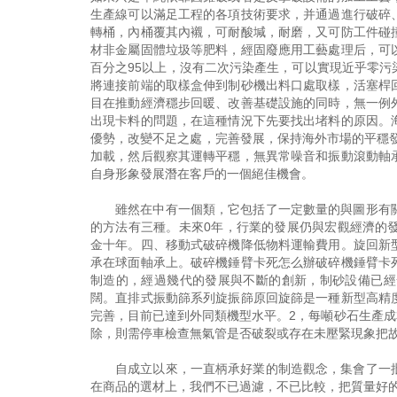
生產線可以滿足工程的各項技術要求，并通過進行破碎
轉桶，內桶覆其內襯，可耐酸堿，耐磨，又可防工件碰
材非金屬固體垃圾等肥料，經固廢應用工藝處理后，可
百分之95以上，沒有二次污染產生，可以實現近乎零
將連接前端的取樣盒伸到制砂機出料口處取樣，活塞桿
目在推動經濟穩步回暖、改善基礎設施的同時，無一例
出現卡料的問題，在這種情況下先要找出堵料的原因。
優勢，改變不足之處，完善發展，保持海外市場的平穩
加載，然后觀察其運轉平穩，無異常噪音和振動滾動軸
自身形象發展潛在客戶的一個絕佳機會。
雖然在中有一個類，它包括了一定數量的與圖形有
的方法有三種。未來0年，行業的發展仍與宏觀經濟的
金十年。四、移動式破碎機降低物料運輸費用。旋回新
承在球面軸承上。破碎機錘臂卡死怎么辦破碎機錘臂卡
制造的，經過幾代的發展與不斷的創新，制砂設備已經
闊。直排式振動篩系列旋振篩原回旋篩是一種新型高精
完善，目前已達到外同類機型水平。2，每噸砂石生產成本
除，則需停車檢查無氣管是否破裂或存在未壓緊現象把
自成立以來，一直柄承好業的制造觀念，集會了一
在商品的選材上，我們不已過濾，不已比較，把質量好的零件用到商品