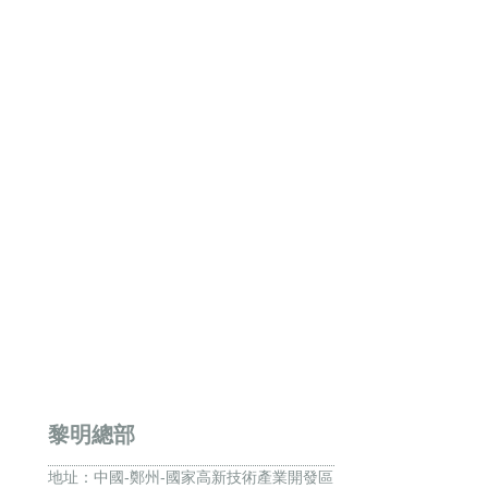
黎明總部
地址：
中國-鄭州-國家高新技術產業開發區