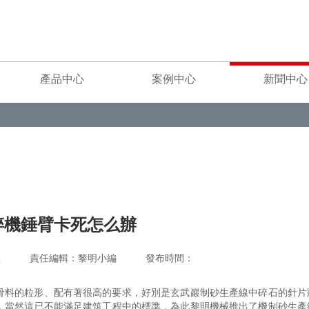
產品中心
案例中心
新聞中心
碎機錘臂卡死怎么辦
重工 責任編輯：黎明小編 發布時間：
骨料的粒形、配有著很高的要求，好別是玄武巖制砂生產線中碎石的針片
，當然這已不能滿足建筑工程中的標準，為此黎明機械推出了機制砂生產