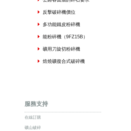
反擊破碎機價位
多功能鐵皮粉碎機
能粉碎機（9FZ15B）
礦用刀旋切粉碎機
焙燒礦復合式破碎機
服務支持
在線訂購
礦山破碎