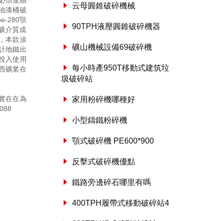
必須連續
云母圓錐破碎機械
利油漆桶破
280顎
90TPH液壓圓錐破碎機器
礦介質成
，本款涂
礦山機械設備69破碎機
計地鐵出
投入使用
每小時產950T移動式建筑垃
西礦業在
圾破碎站
實在在為
家用粉碎機哪種好
088
小型鑄鐵粉碎機
顎式破碎機 PE600*900
反擊式破碎機優點
鐵路旁邊碎石哪里有嗎
400TPH履帶式移動破碎站4