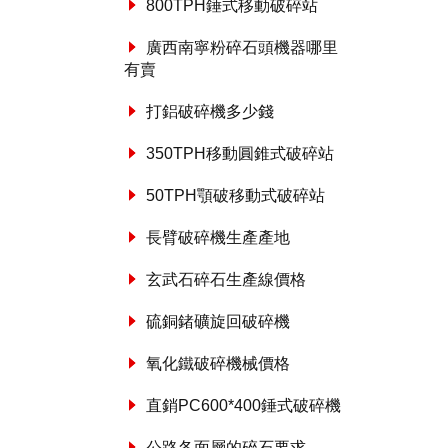
800TPH錘式移動破碎站
廣西南寧粉碎石頭機器哪里
有賣
打鋁破碎機多少錢
350TPH移動圓錐式破碎站
50TPH顎破移動式破碎站
長臂破碎機生產產地
玄武石碎石生產線價格
硫銅鍺礦旋回破碎機
氧化鐵破碎機械價格
直銷PC600*400錘式破碎機
公路各面層的碎石要求