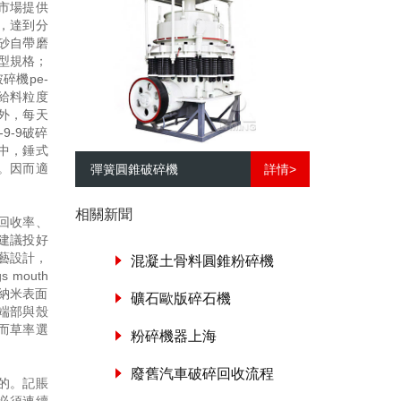
市場提供
，達到分
砂自帶磨
型規格；
碎機pe-
腔給料粒度
外，每天
9-9破碎
中，錘式
。因而適
彈簧圓錐破碎機
詳情>
相關新聞
回收率、
建議投好
藝設計，
混凝土骨料圓錐粉碎機
s mouth
先進的納米表面
礦石歐版碎石機
端部與殼
而草率選
粉碎機器上海
廢舊汽車破碎回收流程
的。記賬