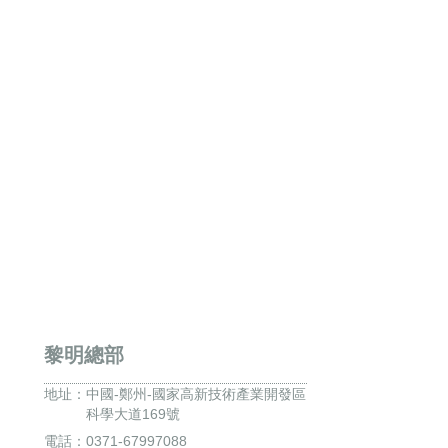
黎明總部
地址：
中國-鄭州-國家高新技術產業開發區
科學大道169號
電話：0371-67997088