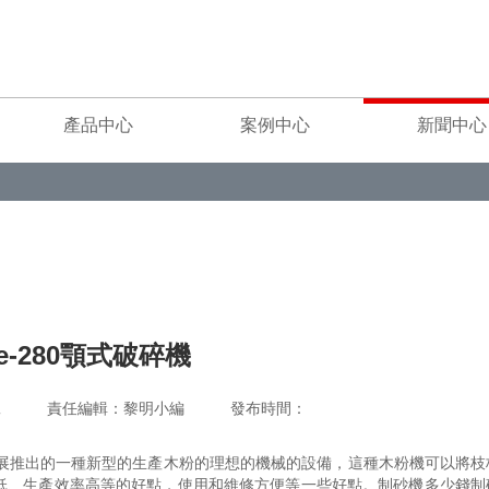
產品中心
案例中心
新聞中心
e-280顎式破碎機
重工 責任編輯：黎明小編 發布時間：
的發展推出的一種新型的生產木粉的理想的機械的設備，這種木粉機可以將枝
低、生產效率高等的好點，使用和維修方便等一些好點。制砂機多少錢制