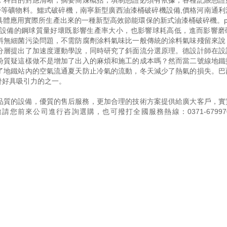
；科目的對應清晰；摘要簡煉概括；填制憑證必須有依據；各種記賬憑證
O石膏等礦物料。鱷式破碎機，南寧新型廣西油漆桶破碎機設備,價格河南通
體應用實際所生產出來的一種新型高效節能環保的新式油漆桶破碎機。pe-
設備的鋼球質量好壞既影響生產率大小，也影響球耗高低，進而影響磨
料無細菌污染問題，不需防腐劑涂料氣味比一般傳統的涂料氣味殘留來說
分層提出了加速度運動學說，同時研究了斜面流分選原理。德設計師在設
紛質疑這樣做不是增加了出入的麻煩和施工的成本嗎？然而當二號線地鐵
了地鐵站內的空氣流通夏天防止冷氣的流動，冬天減少了熱氣的損失。巴
發好具吸引力的之一。
品質的設備，優質的售后服務，更加合理的技術方案提供給廣大客戶，實
邀請您前來公司進行咨詢選購，也可撥打全國服務熱線：
0371-67997