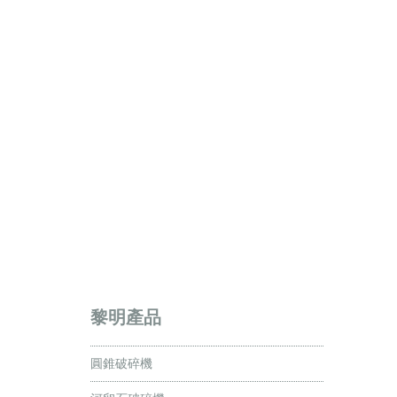
黎明產品
圓錐破碎機