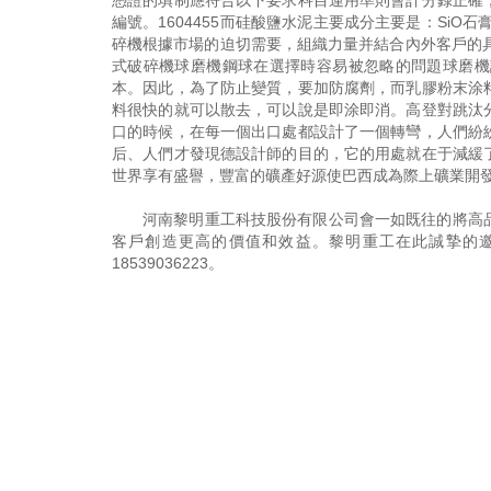
憑證的填制應符合以下要求科目運用準則會計分錄正確
編號。1604455而硅酸鹽水泥主要成分主要是：Si
碎機根據市場的迫切需要，組織力量并結合內外客戶的具
式破碎機球磨機鋼球在選擇時容易被忽略的問題球磨機
本。因此，為了防止變質，要加防腐劑，而乳膠粉末涂
料很快的就可以散去，可以說是即涂即消。高登對跳汰
口的時候，在每一個出口處都設計了一個轉彎，人們紛
后、人們才發現德設計師的目的，它的用處就在于減緩
世界享有盛譽，豐富的礦產好源使巴西成為際上礦業開
河南黎明重工科技股份有限公司會一如既往的將高
客戶創造更高的價值和效益。黎明重工在此誠摯的
18539036223
。