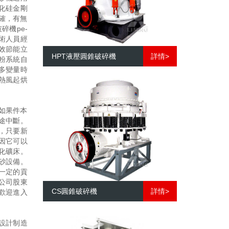
化硅金剛
確，有無
碎機pe-
術人員經
效節能立
HPT液壓圓錐破碎機
詳情>
粉系統自
多變量時
熱風起烘
如果件本
途中斷。
，只要新
因它可以
化礦床。
砂設備。
有一定的貢
公司股東
CS圓錐破碎機
詳情>
歡迎進入
設計制造