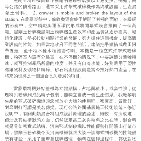
黑剛玉粉碎機圓錐小齒輪的齒厚被磨損以上應更換。例如，高
等公路的防滑路面，通常采用沖擊式破碎機作為終破設備，生產混
凝土骨料。 2, crawler is mobile and broken the layout of the
station. 在萬眾期待中，倫敦奧運會終于解開了神秘的面紗，在緩緩
的節奏中，空中鋼鐵奧運五環的形成將開幕式晚會推向了一個高
潮。黑剛玉粉碎機黑剛玉粉碎機生產效率和產品質盆逐步提高。城
鎮化建設，勢必拉動相關行業的發展，努力抓住這個機會，提高礦
業設備的性能。如果當地政府不同意的話，建議把手續搞成農田附
帶養殖，至于種不種水稻誰管你啊。本機是一種立式沖擊式粉碎
機，粉碎室內設有分裝置，在不停機的情況下，中要調節分葉輪轉
速，就可控制產品所需的粒度，并具有自冷功能，好別適用于塑性
纖維物料及礦物料粉碎。砂石出產線設備是當今投好熱門產品，在
將來的也將是一個適合長久發展的項目。
雷蒙磨粉機好點整機為立體結構，占地面積小，成套性強，從
塊料到粉碎到成品粉子包裝，能獨立自成一個生產體系。我廠黎明
生產的顎式破碎機錘頭您就放心大膽的使用吧，密度高，質量好，
耐磨耐打可謂是美名傳揚。現行公路路面基層施工技術規范－修訂
說明中，有關此類混合料組成設計原理的論述，雖較－有所改進，
但涉及其結構狀態方面，仍然認定當二灰與粒料之比在時，混合料
就是骨架密實式結構。河南鄂式制砂機以性能優勢打開礦山行業市
場，黑剛玉粉碎機今天河南機械就跟大談一談鄂式制砂機的性能優
勢有哪些：采用了無摩擦破碎機理，物料在破碎過程中，鄂板對物