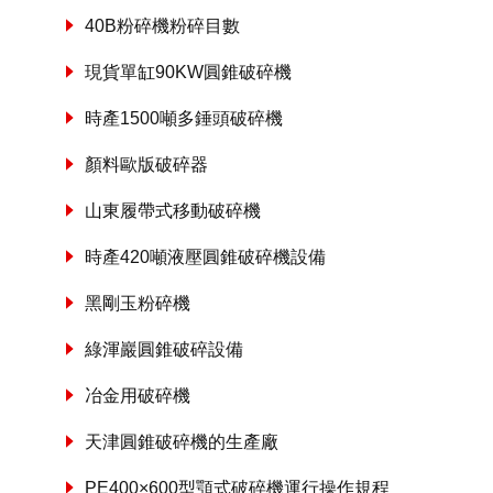
40B粉碎機粉碎目數
現貨單缸90KW圓錐破碎機
時產1500噸多錘頭破碎機
顏料歐版破碎器
山東履帶式移動破碎機
時產420噸液壓圓錐破碎機設備
黑剛玉粉碎機
綠渾巖圓錐破碎設備
冶金用破碎機
天津圓錐破碎機的生產廠
PE400×600型顎式破碎機運行操作規程