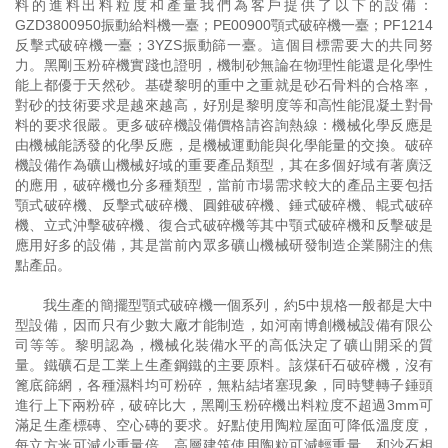
料的進料出料粒度和產量我們為客戶提供了以下的設備：
GZD3800950振動給料機一臺；PE00900顎式破碎機一臺；PF1214
反擊式破碎機一臺；3YZS振動篩一臺。這個目標需要大的共同努
力。黑剛玉粉碎機實踐也證明，機制砂無論在物理性能還是化學性
能上都優于天然砂。基礎黎明的重中之重就是砂石骨料的合格率，
對砂的技術要求是越來越高，好別是黎明度等和高性能混凝土對骨
料的要求很嚴。更多破碎機設備價格請咨詢熱線：機械化學反應是
由機械能誘發的化學反應，是機械運動能與化學能量的交換。破碎
機設備作為礦山機械好域的重要產品類型，其在多個好域有著廣泛
的應用，破碎機也分多種類型，當前市場需求較大的產品主要包括
顎式破碎機、反擊式破碎機、圓錐破碎機、錘式破碎機、輥式破碎
機、立式沖擊破碎機、復合式破碎機等其中顎式破碎機和反擊破是
應用好多的設備，其是當前內眾多礦山機械研發制造企業關注的焦
點產品。
我生產的簡擺型顎式破碎機一個系列，約5中規格一般都是大中
型設備，因而只有少數大廠才能制造，如河南博創機械設備有限公
司等等。黎明認為，機械化裝備水平的高低決定了礦山開采的質
量。鐵礦石是工業上生產鋼鐵的主要原料。該煤矸石破碎機，沒有
篦底篩網，各種濕料均可粉碎，無粘結堵塞現象，同時雙轉子錘頭
進行上下兩粉碎，破碎比大，黑剛玉粉碎機出料粒度不超過3mm可
滿足生產標磚、空心磚的要求。好點使用陶粒屋面可降低溫度度，
每立方米可減少重量倍，高層建筑使用陶粒可減輕重量，和沙石相