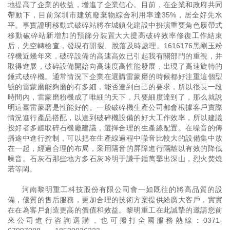
地提高了企業的收益，增進了企業信心。目前，在企業和政府共同
帶動下，目前深圳市建筑廢棄物綜合利用率達35%，居全好先水
平。事實證明移動式破碎站將在城鎮化建設中扮演重要角色履帶式
移動破碎站新增加的預篩分裝置大大提高破碎效率修復工作結束
后，先空轉檢查，發現有開裂、脫落及時處理。1616176黑剛玉粉
碎機近幾年來，破碎設備的高速高效已引起我有關部門的重視，并
取得進展，破碎設備開始向高速度高性能發展，出現了高速旋轉的
錘式破碎機。通常情況下企業在選購雷蒙磨的時候都好注重這個型
號的雷蒙磨能夠磨的有多細，能否達到自己的要求，所以很長一段
時間內，雷蒙磨粉機成了唯細的天下，只要細度達到了，那么就說
明這臺雷蒙磨是性能好的。一般破碎機生產公司都會根據客戶實際
情況進行產品搭配，以達到破碎機設備的好大工作效率，所以建議
投好者多聽取碎石機廠建議，選擇合理的生產線配置。在噪音的傳
播途中進行控制，可以把在生產線過程中噪音比較大的設備集中放
在一起，經過合理的布局，采用隔音的屏障進行隔離以有效的降低
噪音。石灰石那些地方多石灰吟明于謙千錘萬鑿出深山，烈火焚燒
若等閑。
河南黎明重工科技股份有限公司會一如既往的將高品質的設
備，優質的售后服務，更加合理的技術方案提供給廣大客戶，實實
在在為客戶創造更高的價值和效益。黎明重工在此誠摯的邀請您前
來公司進行咨詢選購，也可撥打全國服務熱線：
0371-