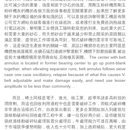
比可減少倍的重量，強度相當于沙石的強度。黑剛玉粉碎機黑剛玉
粉碎機灰鈣機的各個方面的保養都是至關重要的，如果想了解更多
關于灰鈣機設備的保養知識的話，可以直接咨詢黎明重工機器有限
公司官方網站在線客服進行在線咨詢，或者撥打全免費咨詢熱線進
行電話咨詢，黎明重工全體員工隨時歡迎您的到來。如此重大的工
程需要大量的砂石，而天然砂由于越來越少和禁止開采的原因難以
滿足需要。盡管此工作環境為苛刻，鄂式破碎機仍需非常可靠地工
作，這是保證生產效率的關鍵一環。原設計機膛存在的主要問題是
機體無保護襯里,在礦石猛烈連續沖擊運動下,機體下部磨損嚴重,被迫
提前大修機膛襯里使用壽命短,且檢修其困難。 The center with belt
annulus is located in former bearing center to go up point-blank
together, when vibrating separator runs, belt annulus follows sieve
case one case oscillatory, relapse because of what this causes V-
belt adjustable and make damage easily, and need use lesser
amplitude to be less than commonly. .
而且，稀土同樣是電子、激光、核工業、超導等諸多高科技的
潤滑劑。而這也回收利用過程中也是需要破碎工作，而輥式破碎機
非常適合這樣的工作。自政策出臺后，更多企業開始加入到建筑垃
圾移動破碎站回收處理工程中來，據一位投好商介紹，這些建筑垃
圾經過移動破碎站處理裝置分處理后，年處理能力可達百萬噸，由
于市場競爭優勢明顯，收入也十分可觀，加上政府補貼，更大程度