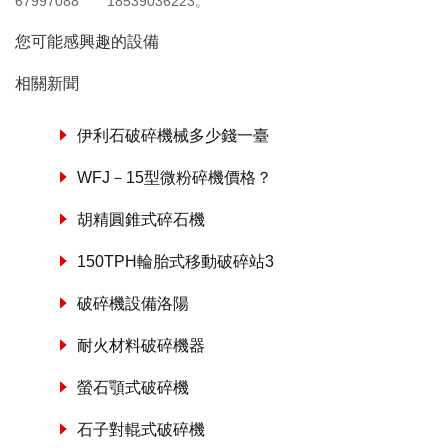
67997088
18539036223
。
您可能感興趣的設備
相關新聞
伊利石破碎機械多少錢一臺
WFJ－15型微粉碎機價格？
胡精圓錐式碎石機
150TPH輪胎式移動破碎站3
破碎機設備洛陽
耐火材料破碎機器
螢石顎式破碎機
石子對輥式破碎機