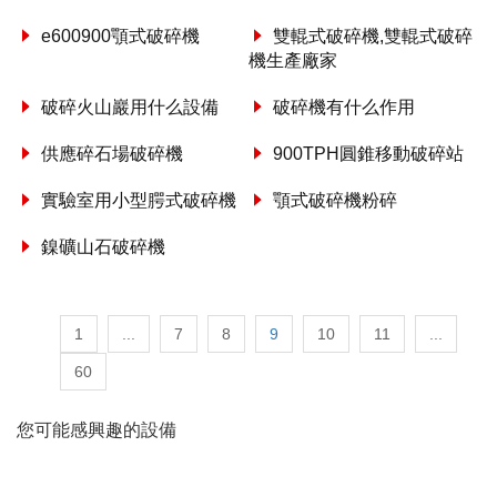
e600900顎式破碎機
雙輥式破碎機,雙輥式破碎
機生產廠家
破碎火山巖用什么設備
破碎機有什么作用
供應碎石場破碎機
900TPH圓錐移動破碎站
實驗室用小型腭式破碎機
顎式破碎機粉碎
鎳礦山石破碎機
1
...
7
8
9
10
11
...
60
您可能感興趣的設備