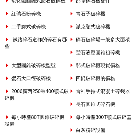
氧化鐵圓錐式巖石破碎機
邵陽碎石機配件
紅礦石粉碎機
青石子破碎機
二手鱷式破碎機
派克顎式破碎機
I鐵路碎石道砟的碎石有哪
碎石破碎場一般多大面積
些
瑩石液壓圓錐粗碎機
大型圓錐破碎機型號
鄂式破碎機現貨價格
螢石大口徑破碎機
四輥破碎機的價格
2006廣西250乘400顎式破
雷神手持式混凝土碎裂器
碎機
長石圓錐式碎石機
每小時產80T圓錐破碎機
每小時產300T顎式破碎器
設備
白灰粉碎設備