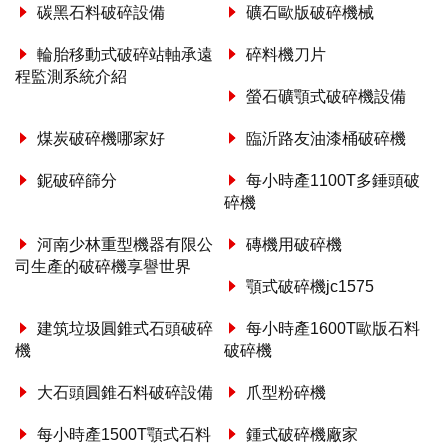
碳黑石料破碎設備
礦石歐版破碎機械
輪胎移動式破碎站軸承遠
碎料機刀片
程監測系統介紹
螢石礦顎式破碎機設備
煤炭破碎機哪家好
臨沂路友油漆桶破碎機
鈮破碎篩分
每小時產1100T多錘頭破
碎機
河南少林重型機器有限公
磚機用破碎機
司生產的破碎機享譽世界
顎式破碎機jc1575
建筑垃圾圓錐式石頭破碎
每小時產1600T歐版石料
機
破碎機
大石頭圓錐石料破碎設備
爪型粉碎機
每小時產1500T顎式石料
鍾式破碎機廠家