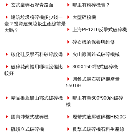
玄武巖碎石瀝青路面
哪里有粉碎機賣？
建筑垃圾粉碎機多少錢一
大型碎粉機
臺？投資建筑垃圾生產線前景
上海PF1210反擊式破碎機
大嗎？
碎石機的保養與維修
碳化硅反擊石料破碎設備
火山巖圓錐式破碎機械
破碎花崗巖用哪種設備比
300X1500顎式破碎機
較好
圓錐式巖石破碎機產量
550T/H
精品推薦礦山鄂式破碎機
哪里有買600*900的破碎
機
國內沖擊式破碎機
履帶式液壓破碎機HB20G
硫磺立式破碎機
反擊式破碎機石料生產線