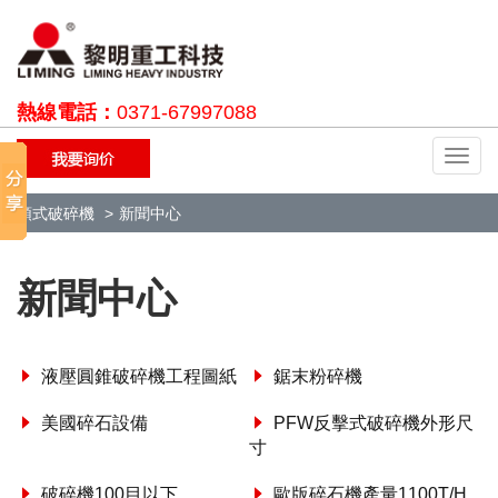
熱線電話：
0371-67997088
切
換
導
顎式破碎機
新聞中心
航
新聞中心
液壓圓錐破碎機工程圖紙
鋸末粉碎機
美國碎石設備
PFW反擊式破碎機外形尺
寸
破碎機100目以下
歐版碎石機產量1100T/H