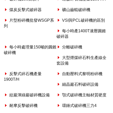
煤炭反擊式破碎器
礦山齒輥破碎機
片型粉碎機批發WSGP系
VSI與PCL破碎機的區別
列
每小時產1400T液壓圓錐
破碎器
每小時處理量150噸的圓錐
分離破碎機
破碎機
大型煙煤碎石料生產線全
套設備
反擊式碎石機產量
自動壓料式黎明粉碎機
1900T/H
細晶巖石料破碎設備
紋巖渾綠巖破碎機設備
顎式破碎機主軸材質硬度
耐摩反擊破碎機
環錘式破碎機三力4