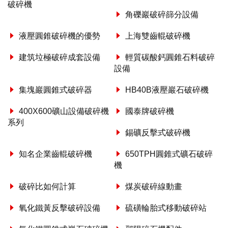
破碎機
角礫巖破碎篩分設備
液壓圓錐破碎機的優勢
上海雙齒輥破碎機
建筑垃極破碎成套設備
輕質碳酸鈣圓錐石料破碎
設備
集塊巖圓錐式破碎器
HB40B液壓巖石破碎機
400X600礦山設備破碎機
國泰牌破碎機
系列
錫礦反擊式破碎機
知名企業齒輥破碎機
650TPH圓錐式礦石破碎
機
破碎比如何計算
煤炭破碎線動畫
氧化鐵黃反擊破碎設備
硫磺輪胎式移動破碎站