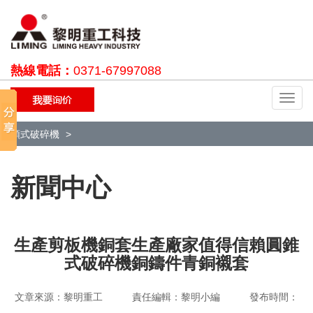
熱線電話：
0371-67997088
切
換
導
顎式破碎機
航
新聞中心
生產剪板機銅套生產廠家值得信賴圓錐
式破碎機銅鑄件青銅襯套
文章來源：黎明重工 責任編輯：黎明小編 發布時間：