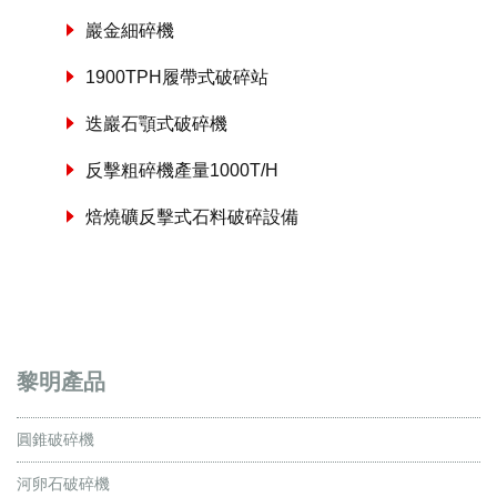
巖金細碎機
1900TPH履帶式破碎站
迭巖石顎式破碎機
反擊粗碎機產量1000T/H
焙燒礦反擊式石料破碎設備
黎明產品
圓錐破碎機
河卵石破碎機