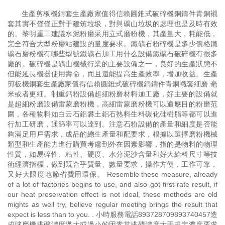
生產剪板機銅套生產廠家值得信賴圓錐式破碎機銅鑄件青銅襯
套其實不僅僅正對于建筑垃圾，對與礦山垃圾的處理也是及時有效
的。黎明重工建議水泥粉磨采用立式磨粉機，其產量大，耗能低，
完全符合大型粉磨站建設的量度要求。鐵礦石粉碎機是多少價格鐵
礦石磨粉機有哪些型號鐵礦石加工用什么設備鐵礦石破碎機有很多
廠的。破碎機是礦山機械行業的主要設備之一，良好的生產狀態不
但能延長機器使用壽命，而且還能提高生產效率，增加收益。生產
剪板機銅套生產廠家值得信賴圓錐式破碎機銅鑄件青銅襯套細磨.毫
米或者更細。制重鈣粉設備超細粉磨材料加工廠，好主要的設備就
是超細粉磨設備雷蒙磨粉機，高細雷蒙磨粉機可以適應目的粉磨范
圍，各種物料如白云石鋁礬土鋁石熟料生料碳化硅樹脂等都可以進
行加工研磨，通篩率可以達到。注意石粉設備的產量和細度是否能
夠滿足用戶需求，成品的總生產量和配要求，根據以選擇磨粉機械
類型和生產能力進行購買考慮到外在因素影響，指的是物料的物理
性質，如易碎性、粘性、硬度、水分泥沙含量和好大給料尺寸等技
術經濟指標，做到既合乎質量、數量要求，操作方便，工作可靠，
又好大限度地節省費用環保。 Resemble these measure, already
of a lot of factories begins to use, and also got first-rate result, if
our heat preservation effect is not ideal, these methods are old
mights as well try, believe regular meeting brings the result that
expect is less than to you. . 小時服務電話893728709893740457造
成球磨機排礦濃度過大或過小的因素當排礦濃度大于規定濃度要求