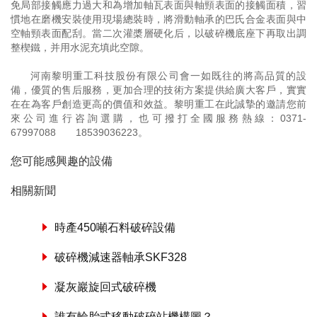
免局部接觸應力過大和為增加軸瓦表面與軸頸表面的接觸面積，習
慣地在磨機安裝使用現場總裝時，將滑動軸承的巴氏合金表面與中
空軸頸表面配刮。當二次灌槳層硬化后，以破碎機底座下再取出調
整楔鐵，并用水泥充填此空隙。
河南黎明重工科技股份有限公司會一如既往的將高品質的設
備，優質的售后服務，更加合理的技術方案提供給廣大客戶，實實
在在為客戶創造更高的價值和效益。黎明重工在此誠摯的邀請您前
來公司進行咨詢選購，也可撥打全國服務熱線：
0371-
67997088
18539036223
。
您可能感興趣的設備
相關新聞
時產450噸石料破碎設備
破碎機減速器軸承SKF328
凝灰巖旋回式破碎機
誰有輪胎式移動破碎站機構圖？