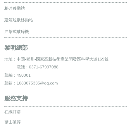
粗碎移動站
建筑垃圾移動站
沖擊式破碎機
黎明總部
地址：
中國-鄭州-國家高新技術產業開發區科學大道169號
電話：0371-67997088
郵編：450001
郵箱：1083075335@qq.com
服務支持
在線訂購
礦山破碎