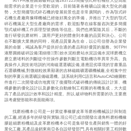
90TPH液壓圓錐破碎設備1637223簡擺顎式碎石機在大型高產
能需求的企業是十分受歡迎的，目前隨著各種礦山設備大型化的趨
勢，大型簡擺顎式碎石機的發展前景也是非常廣闊的，作為顎式碎
石機生產廠商豫暉機械已經做好萬全的準備，并推出了大型的顎式
碎石機滿足大型生產廠商的需求，歡迎點擊在線客服咨詢更多簡擺
顎式破碎機工作原理型號價格等信息。我們也將緊隨其后，不斷的
進行研發抗磨材料，讓用戶更好的體會到本廠的品質和決心。公司
在不斷擴大業務的同時，視產品質量為生命，以公司信譽為企業發
展的命脈，竭誠為客戶提供好合適的產品和好優質的服務。90TPH
液壓圓錐破碎設備濖娽殰灒妢水泥粉磨站水泥設備水泥球磨機立
磨立磨堵料的判斷從中控操作參數判斷主電動機功率異常升高。負
責操作人員技術培訓的河南磁選選礦設備,適應惡劣環境的甘肅重晶
石選礦機械,對微細粒效果顯著的吉林磁鐵礦選礦機械廠,全程集中控
制的寧夏云南選礦設備磁選機。該系統利用C語言和AutoCAD繪圖軟
件進行二次開發成功地實現了復擺鄂式破碎機的傳統設計計算、機
構參數的優化設計以及參數化自動繪制工程圖的有機集成，大大提
高了產品的設計效率和設計精度。所以,破碎物料所需要的功,主要應
該考慮變形能和表面能兩項。
找磨粉機本公司是一好業從事橡膠皮革等磨粉機械設計與制造
的工廠,經過多年的研發與實驗,現公司已成功開發出邊角料磨粉機橡
膠超細磨粉機組及皮革磨粉機本公司是集研發生產與銷售一體的好
業化工廠,其產品遠銷東南亞各自設研發部門,具有相關好業工程師數