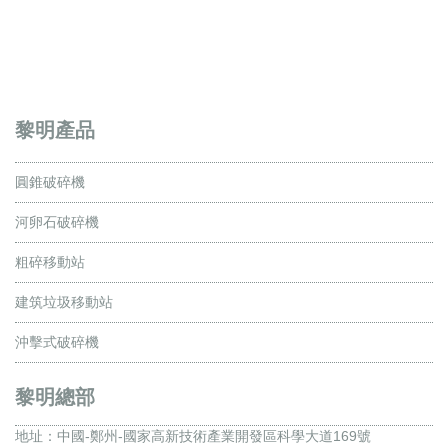
黎明產品
圓錐破碎機
河卵石破碎機
粗碎移動站
建筑垃圾移動站
沖擊式破碎機
黎明總部
地址：
中國-鄭州-國家高新技術產業開發區科學大道169號