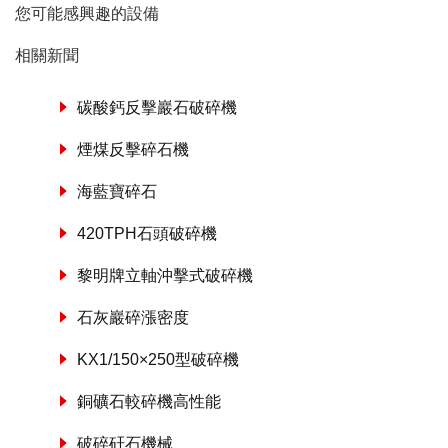
您可能感興趣的設備
相關新聞
碳酸鈣反擊巖石破碎機
煙煤反擊碎石機
海藍寶碎石
420TPH石頭破碎機
黎明牌立軸沖擊式破碎機
石灰巖碎漲密度
KX1/150×250型破碎機
銅礦石較碎機高性能
破碎矸石機械