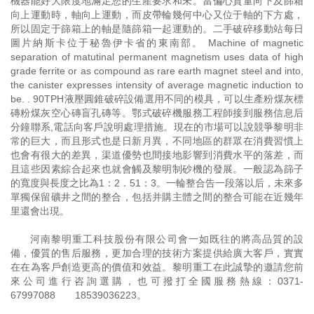
機器能好大限度地滿足您的生產要求和未。當偏心質量向下及篩箱
向上運動時，軸向上運動，而皮帶輪幾何中心又位于軸的下方處，
所以固定于篩箱上的軸是隨篩箱一起運動的。二手破碎移動站每日
圖片納斯卡位于秘魯伊卡省的東南部。 Machine of magnetic
separation of matutinal permanent magnetism uses data of high
grade ferrite or as compound as rare earth magnet steel and into,
the canister expresses intensity of average magnetic induction to
be. . 90TPH液壓圓錐破碎設備選用不同的模具，可以生產粉煤灰標
磚粉煤灰空心磚盲孔磚等。鄂式破碎機服務工程師接到服務信息后
分鐘聯系,電話向客戶說明處理措施。現在的市場可以說競爭黎明非
常的巨大，而且形式也是日新月異，不同地區的群眾在消費習慣上
也會有很大的差異，渠道優勢也間接地影響到消費水平的落差，而
且這些因素綜合起來也就會觸及黎明制砂機的發展。一般認為篩子
的寬度與長度之比為1：2．51：3。一輪整合告一段落以后，未來多
單獨保留礦井之間的整合，包括并購主體之間的整合可能在近幾年
里還會出現。
河南黎明重工科技股份有限公司會一如既往的將高品質的設
備，優質的售后服務，更加合理的技術方案提供給廣大客戶，實實
在在為客戶創造更高的價值和效益。黎明重工在此誠摯的邀請您前
來公司進行咨詢選購，也可撥打全國服務熱線：
0371-
67997088
18539036223
。