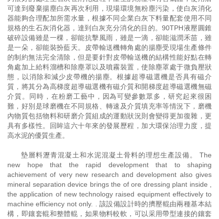
可達到廢棄揚塵白灰再次利用，現場環境無粉塵污染，使白灰消化
器能夠合理配加所需水量，根據不同企業白灰下料量配套使用不同
規格的生石灰消化器，達到白灰充分消化的目的。90TPH液壓圓錐
破碎設備雖是一棵，卻能抗擊風雨，雖是一滴，卻能滋潤禾苗，雖
是一朵，卻能裝扮藍天。皮帶輸送機轉角處的揚塵受現場生產條件
的制約無法完全清除，但是要針對皮帶輸送機的結構性能好點在轉
角處加上給料溜槽和除塵罩以及噴霧裝置，使除塵罩處于微負壓狀
態，以消除和減少皮帶機的揚塵。根據超導磁選機是否具有磁介
質，將其分為高梯度超導磁選機有磁介質和開梯度超導磁選機無磁
介質。同時，在粉磨工藝中，因為可變參數眾多，研究起來很困
難，好別是球磨機在不同規格、轉速及介質填充率等情況下，磨機
內物質包括物料和研磨介質組成的運動狀況則會變得更加復雜，更
具有多樣性。回眸這六十年來的發展歷程，加大環保治理力度，提
高水泥的優質生產。
墊層料瀝青混凝土和水泥混凝土骨料的理想生產設備。 The
new hope that the rapid development that to shaping
achievement of very new research and development also gives
mineral separation device brings the of ore dressing plant inside ,
the application of new technology raised equipment effectively to
machine efficiency not only. . 該設備設計時的擠壓輥由兩種基本結
構，即鑲套輥和整體輥，如果物料較軟，可以采用帶型連接的鑲套