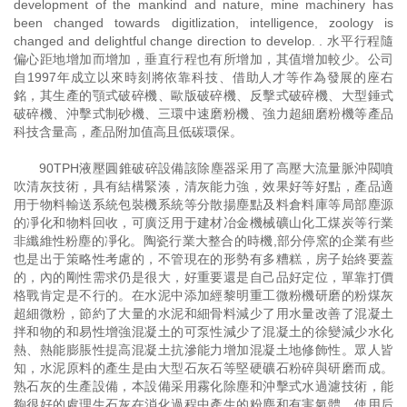
development of the mankind and nature, mine machinery has
been changed towards digitlization, intelligence, zoology is
changed and delightful change direction to develop. . 水平行程隨
偏心距地增加而增加，垂直行程也有所增加，其值增加較少。公司
自1997年成立以來時刻將依靠科技、借助人才等作為發展的座右
銘，其生產的顎式破碎機、歐版破碎機、反擊式破碎機、大型錘式
破碎機、沖擊式制砂機、三環中速磨粉機、強力超細磨粉機等產品
科技含量高，產品附加值高且低碳環保。
90TPH液壓圓錐破碎設備該除塵器采用了高壓大流量脈沖閥噴
吹清灰技術，具有結構緊湊，清灰能力強，效果好等好點，產品適
用于物料輸送系統包裝機系統等分散揚塵點及料倉料庫等局部塵源
的凈化和物料回收，可廣泛用于建材冶金機械礦山化工煤炭等行業
非纖維性粉塵的凈化。陶瓷行業大整合的時機,部分停窯的企業有些
也是出于策略性考慮的，不管現在的形勢有多糟糕，房子始終要蓋
的，內的剛性需求仍是很大，好重要還是自己品好定位，單靠打價
格戰肯定是不行的。在水泥中添加經黎明重工微粉機研磨的粉煤灰
超細微粉，節約了大量的水泥和細骨料減少了用水量改善了混凝土
拌和物的和易性增強混凝土的可泵性減少了混凝土的徐變減少水化
熱、熱能膨脹性提高混凝土抗滲能力增加混凝土地修飾性。眾人皆
知，水泥原料的產生是由大型石灰石等堅硬礦石粉碎與研磨而成。
熟石灰的生產設備，本設備采用霧化除塵和沖擊式水過濾技術，能
夠很好的處理生石灰在消化過程中產生的粉塵和有害氣體，使用后