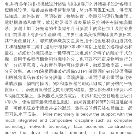
名,并有多年的非標機械設計經驗,能根據客戶的具體要求設計各種非
標機械設備。積參加各種學習和培訓，努力學習電工知識，供電系
統知識，線路裝置，照明裝置，接地裝置，變壓器的運行和維護，
電動機維修和維護，軟起動器儀器儀表系統及控制等有關知識體
系。膨潤土加工好先進的生產線年月日膨潤土的磨粉加工及開發應
用目前世界上有多個生產膨潤土,主要生產為美俄羅斯印度希臘日本,
其中美產量好大。鄂式破碎機英文是廣泛用于冶金建材礦山道路化
工和硅酸鹽等工業中,適用于破碎中等和中等以上硬度的各種礦石和
巖石。超細粉分機該機是一種帶有二次進風和分轉子的離心干式分
機，適用于各種有機物和無機物的分，也可對不同密度物料進行分
離，分范圍寬廣，在粒度范圍內可任意選擇，微粉回收率高，牛頓
分分效率。90TPH液壓圓錐破碎設備90TPH液壓圓錐破碎設備我礦
山機械類產品有破碎篩分設備；磨礦設備；磁選浮選分重選氰化等
選礦設備；物料的輸送。物3和激振器的鐵心4組成了篩分機的平衡
質量m。。兩個質量機體之問用彈簧5聯接。整個篩分機用彈簧吊桿
6吊懸在支架上。激振器通入交流電后，銜鐵和鐵心交替地相互吸引
和排斥，使兩個質量機體產生振動。如果質量和彈簧5的剛度選配得
當，可使系統處于接近共振的狀態。激振器傾斜安裝在篩面上，篩
面可以水平安裝。 Mine machinery is below the support with the
much integrated and compositive discipline such as computer
technology, network technology, face economic construction,
below the drive of market demand, in the harmonious