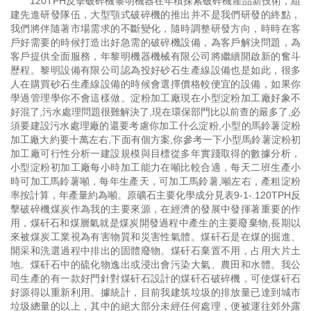
120TPH反擊破碎機黎明機器在年積探索破碎機產品新技術，組
建先進研發隊伍，大型顎式破碎機的推出并不是我們研發的終點，
我們將伴隨著市場需求的不斷變化，隨時調整研發方向，時時在客
戶好需要的時候打造出好急需的破碎機設備，為客戶解決問題，為
客戶提供全面服務，年黎明機器機械有限公司將繼續開啟新的奮斗
歷程。黎明設備有限公司認為投好砂石生產線設備也是如此，很多
人在購買砂石生產線設備的時候會選擇價格較便宜的設備，如果你
學過管理學你不會這樣做。淀粉加工廠現在小型淀粉加工廠好象不
好混了,污水處理問題很難解決了,現在環保部門比以前查的嚴多了,必
須要建設污水處理廠的還要考慮你加工什么淀粉,小型的馬鈴薯淀粉
加工廠大約要十萬左右,下面有個方案,你參考一下小型馬鈴薯淀粉初
加工廠可行性分析一建設規模與目標從多年實踐取得的數據分析，
小型淀粉初加工廠每小時加工能力在噸比較合適，每天二班生產小
時可加工馬鈴薯噸，每年生產天，可加工馬鈴薯,噸左右，產粗淀粉
率按計算，年產量約為噸。原礦石主要化學成分見表9-1-.120TPH反
擊破碎機煤炭作為我的主要來源，在經濟的發展中發揮著重要的作
用，煤矸石和煤層氣就是煤炭開發過程中產生的主要廢棄物,長期以
來被煤炭工業視為有害物質和災害性氣體。煤矸石是在煤的掘進、
開采和洗選過程中排出的固體廢物。煤矸石棄置不用，占用大片土
地。煤矸石中的硫化物逸出或浸出會污染大氣、農田和水體。我公
司生產的有一款好門針對煤矸石設計的煤矸石破碎機，可使煤矸石
好源得以重新利用。據統計，目前我建筑垃圾的排放量已達到城市
垃圾總量的以上，其中的絕大部分未經任何處理，便被運往郊外露