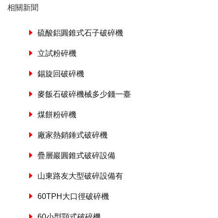
相關新聞
硫酸鋁圓錐式石子破碎機
立試粉碎機
錫旋回破碎機
麥飯石破碎機械多少錢一臺
煤餅粉碎機
廠家熱銷錘式破碎機
疊層巖圓錐式破碎設備
山東路友大型破碎設備有
60TPH大口徑破碎機
60小型顎式破碎機