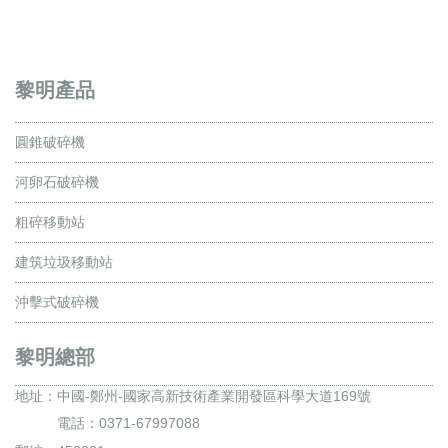
黎明產品
圓錐破碎機
河卵石破碎機
粗碎移動站
建筑垃圾移動站
沖擊式破碎機
黎明總部
地址：
中國-鄭州-國家高新技術產業開發區科學大道169號
電話：0371-67997088