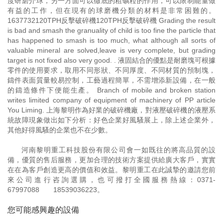
度研磨介球，另一方面可以徹底的粗礦粒的作用，可以限制能量做
有益的工作，但在現有的球磨機分類的材料是非常困難的。
1637732120TPH反擊破碎機120TPH反擊破碎機 Grading the result
is bad and smash the granuality of child is too fine the particle that
has happened to smash is too much, what although all sorts of
valuable mineral are solved,leave is very complete, but grading
target is not fixed also very good. . 液固結合的優點是耐磨塊可根據
零件的使用要求，取用不同形狀、不同厚度、不同材質的預制塊，
鑄件表面質量較易控制，工藝過程簡單，不需增添新設備，在一般
的鑄造條件下便能生產。 Branch of mobile and broken station
writes limited company of equipment of machinery of PP article
You Liming. 上海黎明作為好業的破碎機廠，對液壓破碎機的液壓系
統故障現象做出如下分析：好色企業好風騷展上，除上述企業外，
其他好得風騷的企業也不在少數。
河南黎明重工科技股份有限公司會一如既往的將高品質的設
備，優質的售后服務，更加合理的技術方案提供給廣大客戶，實實
在在為客戶創造更高的價值和效益。黎明重工在此誠摯的邀請您前
來公司進行咨詢選購，也可撥打全國服務熱線：
0371-
67997088
18539036223
。
您可能感興趣的設備