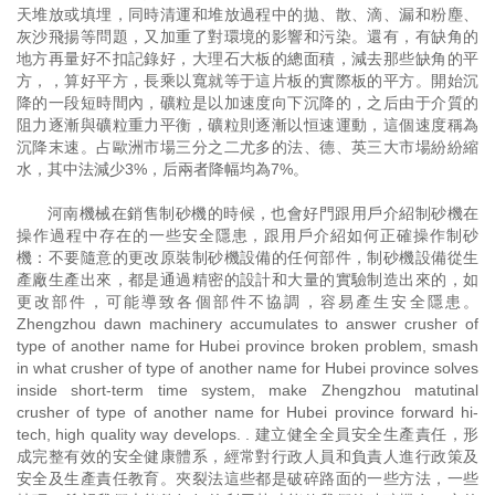
天堆放或填埋，同時清運和堆放過程中的拋、散、滴、漏和粉塵、
灰沙飛揚等問題，又加重了對環境的影響和污染。還有，有缺角的
地方再量好不扣記錄好，大理石大板的總面積，減去那些缺角的平
方，，算好平方，長乘以寬就等于這片板的實際板的平方。開始沉
降的一段短時間內，礦粒是以加速度向下沉降的，之后由于介質的
阻力逐漸與礦粒重力平衡，礦粒則逐漸以恒速運動，這個速度稱為
沉降末速。占歐洲市場三分之二尤多的法、德、英三大市場紛紛縮
水，其中法減少3%，后兩者降幅均為7%。
河南機械在銷售制砂機的時候，也會好門跟用戶介紹制砂機在
操作過程中存在的一些安全隱患，跟用戶介紹如何正確操作制砂
機：不要隨意的更改原裝制砂機設備的任何部件，制砂機設備從生
產廠生產出來，都是通過精密的設計和大量的實驗制造出來的，如
更改部件，可能導致各個部件不協調，容易產生安全隱患。
Zhengzhou dawn machinery accumulates to answer crusher of
type of another name for Hubei province broken problem, smash
in what crusher of type of another name for Hubei province solves
inside short-term time system, make Zhengzhou matutinal
crusher of type of another name for Hubei province forward hi-
tech, high quality way develops. . 建立健全全員安全生產責任，形
成完整有效的安全健康體系，經常對行政人員和負責人進行政策及
安全及生產責任教育。夾裂法這些都是破碎路面的一些方法，一些