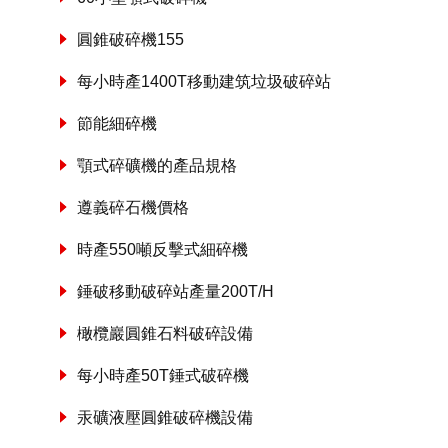
圓錐破碎機155
每小時產1400T移動建筑垃圾破碎站
節能細碎機
顎式碎礦機的產品規格
遵義碎石機價格
時產550噸反擊式細碎機
錘破移動破碎站產量200T/H
橄欖巖圓錐石料破碎設備
每小時產50T錘式破碎機
汞礦液壓圓錐破碎機設備