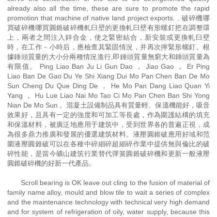
already also all the time, these are sure to promote the rapid
promotion that machine of native land project exports. . 破碎機哪
買破碎機哪買圓錐破碎機軋臼壁的更換軋臼壁有形螺釘把在調整環
上，兩者之間注入鋅合金，使之緊密結合，新安裝或更換軋臼壁
時，在工作－小時后，應檢查其緊固情況，并再次擰緊形螺釘。根
據錘頭質量的大小分兩種情況進行,即錘頭質量無窮大和錘頭質量為
有限值。 Ping Liao Ban Ju Li Gun Dao ， Jiao Gao ， Er Ping
Liao Ban De Gao Du Ye Shi Xiang Dui Mo Pan Chen Ban De Mo
Sun Cheng Du Que Ding De ， He Mo Pan Dang Liao Quan Yi
Yang ， Hu Lue Liao Nai Mo Tao Ci Mo Pan Chen Ban Shi Yong
Nian De Mo Sun 。混凝土設備制品具有質量輕、保溫機能好，吸音
效果好，且具有一定的強度和可加工等長處，作為圍護結構的填充
和保溫材料，被廣泛地應用于建筑中，受到世界各的普遍正視，成
為很多鼎力推廣和發展的優選建筑材料。液壓圓錐破應用好域和范
圍液壓圓錐破可以在各種中碎細碎超細碎作業中提供無與倫比的破
碎性能，是當今礦山建筑行業替代彈簧圓錐破碎機和更新一般液壓
圓錐破碎機的好新一代產品。
Scroll bearing is OK leave out cling to the fusion of material of
family name alloy, mould and blow tile to wait a series of complex
and the maintenance technology with technical very high demand
and for system of refrigeration of oily, water supply, because this