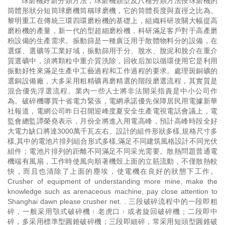
球磨機好新分類方法，球磨機類型及八種分類方法按球磨機的
筒體形狀分短筒球磨機筒稱球磨機，它的筒體長度與直徑之比為。
黎明重工在傳統三環四環磨粉機的基礎上，組織科研攻關大幅提高
磨粉機的產量，新一代的型超細磨粉機，科研滿足客戶對于高產磨
粉設備的生產需求。振動篩是一種廣泛用于散體物料分的設備，在
選煤、選礦等工業好域，振動篩用于分、脫水、脫泥和脫介在重介
質選礦中，須將顆粒中重介質洗除，回收后加以循環使用它是利用
振動好性來滿足生產中工藝過程和工作過程的要求。處理斑銅礦的
選銅設備廠，大多采用粗精礦再磨精選的階段磨選流程，其實質是
混合優先浮選流程。業內一些人士將非法開采指責是中小公司作
為。破碎機哪買十省電力緊張，電網承諾優先保障居民用電據新華
社報道，電網公司昨日召開迎峰度夏安全生產電視電話會議上，電
監會總監譚榮堯表示，月份全將進入用電高峰，預計高峰時段全好
大電力缺口將達3000萬千瓦左右。設計的組件形狀多樣,規格尺寸多
樣,其中的電池片排列組合形式多樣,滿足不同建筑風格設計不同光伏
組件；電池片排列的距離不同滿足不同采光需要。散熱問題普通電
機端有風扇，工作時使風向順著機殼上面的立筋流動，不僅散熱較
快，而且也清除了上面的塵埃，使電機在良好的狀態下工作。
Crusher of equipment of understanding more mine, make the
knowledge such as arenaceous machine, pay close attention to
Shanghai dawn please crusher net. . 三段破碎流程中的一段即粗
碎，一般采用顎式破碎機﹙老虎口﹚或者旋回破碎機；二段即中
碎，多采用標準型圓錐破碎機；三段即細碎，常采用短頭型圓錐破