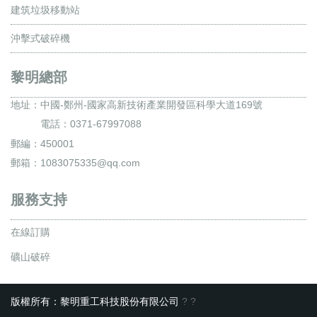
建筑垃圾移動站
沖擊式破碎機
黎明總部
地址：
中國-鄭州-國家高新技術產業開發區科學大道169號
電話：0371-67997088
郵編：450001
郵箱：1083075335@qq.com
服務支持
在線訂購
礦山破碎
版權所有：黎明重工科技股份有限公司
?
?