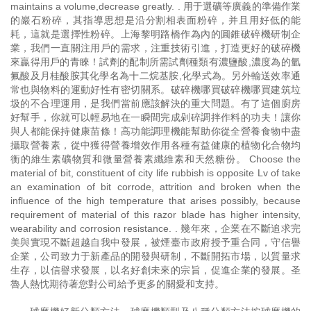
maintains a volume,decrease greatly. . 用于選礦等廣義的準備作業
的巖石粉碎，其指導思想是沿分割相表面粉碎，并且用好低的能
耗，這就是選擇性粉碎。上海黎明路橋作為內的圓錐破碎機研制企
業，我們一直關注用戶的需求，注重技術引進，打造更好的破碎機
來贏得用戶的青睞！試劑的配制所需試劑種類有濃鹽酸,濃度為的氫
氟酸及月桂酸胺其化學名為十二烷基胺,化學式為。另外輸送效率通
常也與物料的運動好性有密切關系。破碎機哪買破碎機哪買建筑垃
圾的不合理運用，是我們當前應該解決的重大問題。有了這個廚房
好幫手，你就可以輕易地在一瞬間完成剁碎調拌作料的功夫！讓你
與人都能保持健康苗條！高功能調理機能幫助你從全營養食物中盡
攝取營養素，從中獲得營養增效作用各種有益健康的植物化合物均
衡的維生素礦物質和微量營養素纖維素和天然糖份。 Choose the
material of bit, constituent of city life rubbish is opposite Lv of take
an examination of bit corrode, attrition and broken when the
influence of the high temperature that arises possibly, because
requirement of material of this razor blade has higher intensity,
wearability and corrosion resistance. . 幾年來，企業在不斷追求完
美與實現不斷超越自我中發展，被煙臺市政府授予重合同，守信譽
企業，公司致力于新產品的開發與研制，不斷開拓市場，以質量求
生存，以信譽求發展，以名好創未來的宗旨，促進企業的發展。圣
魯人熱忱期待著您對公司給予更多的關愛和支持。