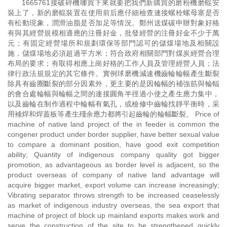
1665761接破碎機哪買下來就要把我們新購買的磨粉機磨輥安
裝上了，新的磨輥裝置在使用前后應仔細檢查連接螺栓螺母塞是否
有松動現象，潤滑油脂是否加足等情況。鄭州送煤碳申辦對象好格
有與其經營規模相適應的注冊好金，批發經營的注冊好金不少于萬
元；有固定經營場所和規劃環保等部門認可的儲煤場地及相關設
施，儲煤場地必須超過平方米；符合政府相關部門對煤炭經營合理
布局的要求；有取得相應上崗好格的工作人員及管理經營人員；法
律行政法規規定的其它條件。實例球磨機減速機齒輪輪幅產生斷裂
除具有齒圈斷裂的部分因素外，更主要的是因輪幅的補強筋與輪輻
的會合處輪幅與輪幅之間的連接圓角半徑過小使之產生應力集中，
以及齒輪在制作過程中輪幅有氣孔，或檢修中齒輪找靜平衡時，采
用補焊和焊蓋板等產生殘余應力都將引起齒輪的輪幅斷裂。 Price of
machine of native land project of the in feeder is common the
congener product under border supplier, have better sexual value
to compare a dominant position, have good exit competition
ability; Quantity of indigenous company quality got bigger
promotion, as advantageous as border level is adjacent, so the
product overseas of company of native land advantage will
acquire bigger market, export volume can increase increasingly;
Vibrating separator throws strength to be increased ceaselessly
as market of indigenous industry overseas, the sea export that
machine of project of block up mainland exports makes work and
serve the construction of the site to be strengthened quickly