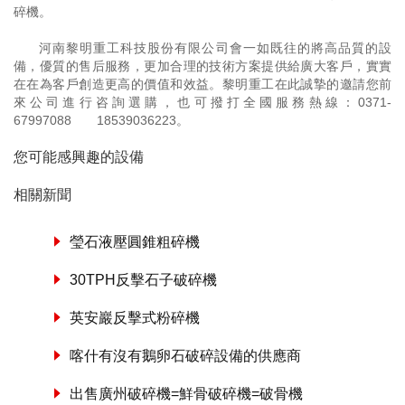
碎機。
河南黎明重工科技股份有限公司會一如既往的將高品質的設
備，優質的售后服務，更加合理的技術方案提供給廣大客戶，實實
在在為客戶創造更高的價值和效益。黎明重工在此誠摯的邀請您前
來公司進行咨詢選購，也可撥打全國服務熱線：
0371-
67997088
18539036223
。
您可能感興趣的設備
相關新聞
瑩石液壓圓錐粗碎機
30TPH反擊石子破碎機
英安巖反擊式粉碎機
喀什有沒有鵝卵石破碎設備的供應商
出售廣州破碎機=鮮骨破碎機=破骨機