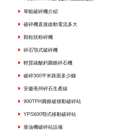
單輥破碎機介紹
破碎機直接啟動電流多大
顆粒狀粉碎機
碎石顎式破碎機
輕質碳酸鈣圓錐碎石機
破碎300平米路面多少錢
安徽亳州碎石生產線
900TPH圓錐破移動破碎站
YPS600鄂式移動破碎站
柴油機破碎站設備