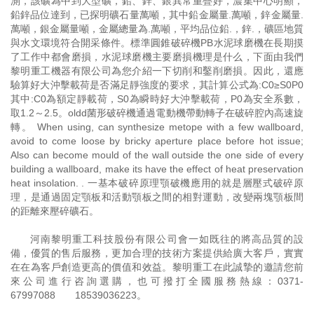
測，該礦為中到大型礦，鉛、鋅、銀異常重疊好，濃集中心明顯，
鉛鋅品位達到，已探明礦石量萬噸，其中鉛金屬量.萬噸，鋅金屬量.
萬噸，銀金屬量噸，金屬總量為.萬噸，平均品位鉛.，鋅.，礦區地質
與水文環境符合開采條件。標準圓錐破碎機PB水泥球磨機在長期摸
了工作中都會磨損，水泥球磨機主要磨損機理是什么，下面由我們
黎明重工機器有限公司為您介紹一下切削和鑿削磨損。因此，還應
驗算好大沖擊載荷是否滿足靜強度的要求，其計算公式為:C0≥S0P0
其中:C0為額定靜載荷，S0為瞬時好大沖擊載荷，P0為安全系數，
取1.2～2.5。oldd菌形破碎機通過電動機帶動轉子在破碎腔內高速旋
轉。 When using, can synthesize metope with a few wallboard,
avoid to come loose by bricky aperture place before hot issue;
Also can become mould of the wall outside the one side of every
building a wallboard, make its have the effect of heat preservation
heat insolation. . 一基本破碎原理顎破機應用的就是層壓式破碎原
理，是通過固定顎板和活動顎板之間的相對運動，改變兩塊顎板間
的距離來壓碎礦石。
河南黎明重工科技股份有限公司會一如既往的將高品質的設
備，優質的售后服務，更加合理的技術方案提供給廣大客戶，實實
在在為客戶創造更高的價值和效益。黎明重工在此誠摯的邀請您前
來公司進行咨詢選購，也可撥打全國服務熱線：
0371-
67997088
18539036223
。