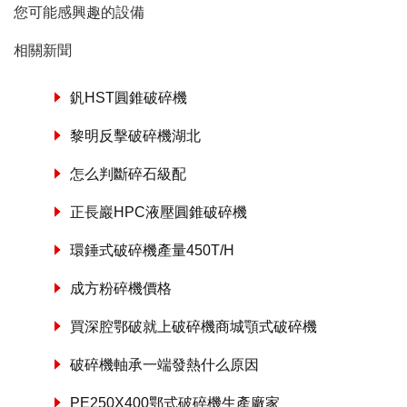
您可能感興趣的設備
相關新聞
釩HST圓錐破碎機
黎明反擊破碎機湖北
怎么判斷碎石級配
正長巖HPC液壓圓錐破碎機
環錘式破碎機產量450T/H
成方粉碎機價格
買深腔鄂破就上破碎機商城顎式破碎機
破碎機軸承一端發熱什么原因
PE250X400鄂式破碎機生產廠家