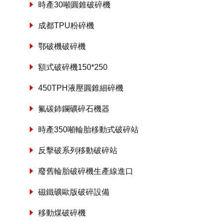
時產30噸圓錐破碎機
成都TPU粉碎機
鄂破機破碎機
額式破碎機150*250
450TPH液壓圓錐細碎機
氟碳鈰鑭礦碎石機器
時產350噸輪胎移動式破碎站
反擊破系列移動破碎站
廢舊輪胎破碎機生產線進口
磁鐵礦歐版破碎設備
移動煤破碎機