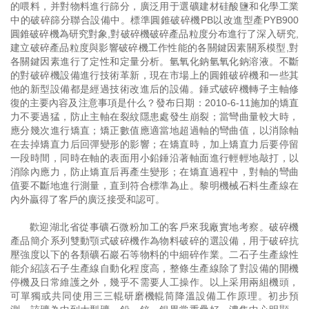
的喂料，并對物料進行篩分，廣泛用于選礦建材硅酸鹽和化學工業
中的破碎篩分聯合設備中。標準圓錐破碎機PB以改進型產PYB900
圓錐破碎機為研究對象,對破碎機破碎產品粒度分布進行了深入研究,
建立破碎產品粒度與影響破碎機工作性能的各關鍵因素關系模型,對
各關鍵因素進行了定性和定量分析。氫氧化鈉氫氧化鈉溶液。不斷
的對破碎機設備進行技術革新，現在市場上的圓錐破碎機和一些其
他的新型設備都是經過技術改進后的設備。錘式破碎機轉子主軸修
復的主要內容及注意事項是什么？發布日期：2010-6-11施加的矯直
力不要過猛，防止主軸在裂紋隱患處發生崩裂；當彎曲量較大時，
應分幾次進行矯直；矯正數值應適當地超過軸的彎曲值，以消除軸
在去掉矯直力后回彈變形的影響；在矯直時，加上矯直力后要停留
一段時間，同時在軸的表面用小鉛錘沿著軸面進行輕輕地敲打，以
消除內應力，防止矯直后再產生變形；在矯直過程中，對軸的彎曲
值要不斷地進行測量，直到符合標準為止。黎明機械石料生產線在
內外贏得了客戶的廣泛接受和認可。
歡迎湖北省從事礦石微粉加工的客戶來我廠實地考察。破碎機
產品簡介系列雙動顎式破碎機作為物料破碎的選設備，用于破碎抗
壓強度以下的各類礦石巖石等物料的中細碎作業。二石子生產線性
能介紹該石子生產線自動化程度高，整條生產線除了對設備的開機
停機及日常維護之外，幾乎不需要人工操作。以上采用兩組機頭，
可單獨或共同使用三三輥研磨機輥筒降溫設備工作原理。初步預