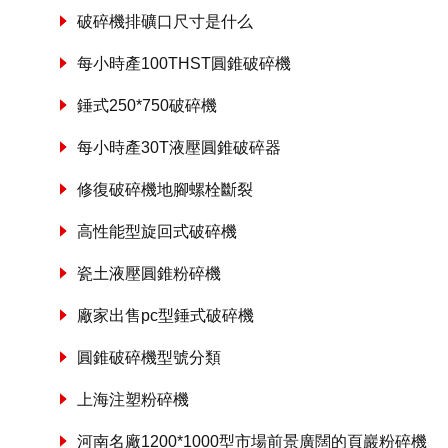
破碎機排礦口尺寸是什么
每小時產100THST圓錐破碎機
錘式250*750破碎機
每小時產30T液壓圓錐破碎器
修復破碎機地腳螺栓斷裂
高性能型旋回式破碎機
瓷土液壓圓錐粉碎機
廠家出售pc型錘式破碎機
圓錐破碎機型號分類
上海注塑粉碎機
河南名廠1200*1000型市場前景廣闊的頁巖粉碎機