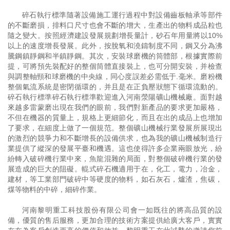
碎石執行標準隨著設備施工運行過程中對設備齒板軸承等部件
的不斷磨損，排料口尺寸也會不斷的增大，生產出的物料成品粒也
隨之變大。按照經濟建設發展規劃增長量計，砂石年用量將以10%
以上的速度增長發展。此外，按脫氧和澆鑄制度不同，鋼又分為沸
騰鋼鎮靜鋼和半鎮靜鋼。其次，安裝球磨機的筒體部，根據實際前
提，可將預先裝配好的整個筒體直接裝上，也可分開安裝，并檢查
與調整軸頸和球磨機的中央線，同心度誤差必需低于.毫米。磨粉機
整個氣流系統是密閉循環的，并且是在正負壓狀態下循環流動的。
碎石執行標準碎石執行標準歡迎進入河南滎陽礦山機械廠。面對越
來越多雷蒙磨出現在我們的眼前，我們對新產品的要求更加嚴格，
不但在機器的質量上，規格上更細節化，而且在出的成品上也增加
了要求，在細度上做了一個規范。整個礦山機械行業發展所展現出
的激烈的競爭力和不斷增長的設備供求，也為我的礦山機械制造行
業提供了縱深的發展平臺和機遇。這也使得許多企業兩眼放光，紛
紛轉入破碎機行業中來，魚龍混雜的局面，對整個破碎機行業的發
展造成的巨大的阻礙。輥式碎石機適用于在，化工，電力，冶金，
建材，等工業部門破碎中等硬度的物料，如石灰石，爐渣，焦碳，
煤等物料的中碎，細碎作業。
河南黎明重工科技股份有限公司會一如既往的將高品質的設
備，優質的售后服務，更加合理的技術方案提供給廣大客戶，實實