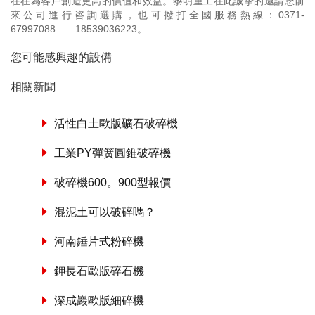
在在為客戶創造更高的價值和效益。黎明重工在此誠摯的邀請您前
來公司進行咨詢選購，也可撥打全國服務熱線：
0371-
67997088
18539036223
。
您可能感興趣的設備
相關新聞
活性白土歐版礦石破碎機
工業PY彈簧圓錐破碎機
破碎機600。900型報價
混泥土可以破碎嗎？
河南錘片式粉碎機
鉀長石歐版碎石機
深成巖歐版細碎機