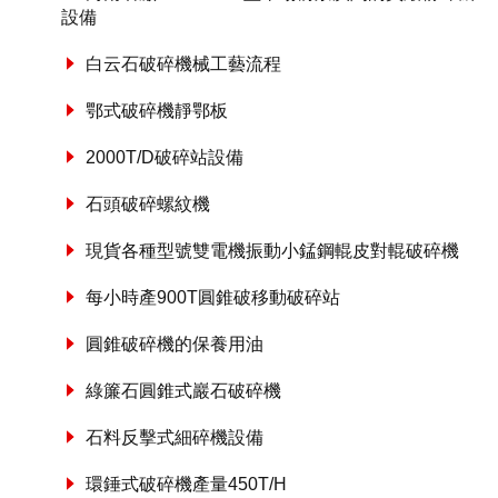
設備
白云石破碎機械工藝流程
鄂式破碎機靜鄂板
2000T/D破碎站設備
石頭破碎螺紋機
現貨各種型號雙電機振動小錳鋼輥皮對輥破碎機
每小時產900T圓錐破移動破碎站
圓錐破碎機的保養用油
綠簾石圓錐式巖石破碎機
石料反擊式細碎機設備
環錘式破碎機產量450T/H