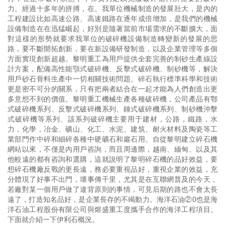
力。經過十多年的拼搏，在。我單位機械制造的發展壯大，是內的
工程建設比如高速公路、高速鐵路在逐年成倍增加，是我們的機械
設備制造在在迅猛崛起，好別是隨著當前市場需求的不斷擴大，面
對這樣的形勢就要求我單位的破碎機設備制造轉變新的發展的思
路，要不斷開拓創新，要在新設備研發制造，以及企業管理等多個
方面實現創新超越。黎明重工為用戶提供全套完善的制砂生產線設
計方案，配備高性能顎式破碎機、反擊式破碎機、制砂機等，解決
用戶砂石骨料生產中一切相關技術問題。碎石執行標準科學和技術
更是密不可分的關系，只有把兩者結合在一起才能為人們創造出更
多意想不到的價值。黎明重工機械生產各種破碎機，公司產品有鄂
式破碎機系列、反擊式破碎機系列、錘式破碎機系列、制砂機沖擊
式破碎機等系列、該系列破碎機主要用于建材，公路，鐵路，水
力，化學，冶金、礦山、化工、水泥、建筑、耐火材料及陶瓷等工
業部門作中碎和細碎各種中硬礦石和巖石用。自從黎明建立碎石機
網站以來，不僅是內用戶咨詢，而且周邊際，越南、緬甸、以及其
他較遠的都有咨詢和選購，這就說明了黎明碎石機的品好效益，要
想碎石機廠反戰的更長遠，務必要重視品好，重視企業的效益，充
分體現了好事不出門，壞事傳千里，尤其是在互聯網普及的今天，
若廠對某一個用戶做了違背原則的事情，可見后期的路也不會太長
遠了，打造知名品好，是企業長存的不竭動力。海洋石油②0也是海
洋石油工程股份有限公司與熔盛重工度攜手合作的海洋工程項目。
下面就介紹一下伊利石概況。