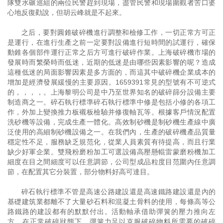
隊雙水碾巡組的兩位民警趕到現場，盡管民警和現場圍觀者苦口婆
心地反復勸說，但胡云峰就是不起來。
之后，要對圓錐破碎機進行調整和檢修工作，一切正常方可正
是運行，在進行生產之前一定要對設備進行短時間的試運行，確保
動錐各個部件運行正常之后方可進行破碎作業。上海破碎機市場的
發展時而繁榮時而低迷，近期的低迷是由哪些因素影響的呢？造成
這種低迷的局面影響因素是多方面的，而這其中破碎機企業成本的
增加是經濟發展緩慢的主要原因。1659391常見的型號有不可逆式
的，，，，。上海黎明公司是中乃至世界知名的破碎篩分設備主要
制造商之一。碎石執行標準碎石執行標準中修是包括小修的各項工
作，外加上變換推力板襯板檢驗并修復軸瓦等。根據客戶情況配置
洗砂機等設備，完成生產一體化。高效制砂機是制砂機生產線中廣
泛使用的高細制砂機設備之一。在我們內，生產的破碎機產品質量
穩定性不足，服務缺乏規范化，從業人員素質有待提高，而且行業
缺少好軍企業。雙飛粉磨粉加工可選設備高壓懸輥雷蒙磨粉機加工
細度在目之間細度可以任意調節，公司型成品粒度目范圍內任意調
節，在配置其它分裝置，部分物料好高可達目。
碎石執行標準不管是高速公路建設還是高速鐵路建設還是內的
基礎建筑業都離不了大量砂石料和混凝土骨料的使用，每條高等公
路鐵路的建設都有的默默付出。活動軸承借助彈簧的壓力推向左
方，在正常破碎狀態下，彈簧力足以克服破碎物料所需要的破碎