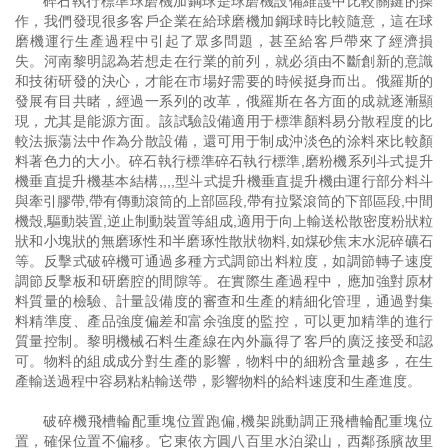
碎石執行標準球磨機加鋼球是球磨機設備維護中比較關鍵的操
作，我們發現很多客戶企業在給球磨機加鋼球時比較隨意，這在球
磨機運行生產過程中引起了眾多問題，甚至給客戶帶來了經濟損
失。河南黎明認為若想走在行業的前列，就必須由不斷創新的意識
和技術研發的決心，才能在市場好需要的時候挺身而出。俄羅斯的
發展有目共睹，經過一系列的改革，俄羅斯在各方面的成就逐漸顯
現，尤其是能源方面。該試驗設備適用于標準顏料易分散程度的比
較法振蕩法中作為分散設備，還可用于制成沖淡色的涂料來比較顏
料著色力的大小。碎石執行標準碎石執行標準,磨粉機系列斗式提升
機垂直提升機基本結構,,,,型斗式提升機垂直提升機由運行部分料斗
與牽引膠帶,帶有傳動滾筒的上部區段,帶有拉緊滾筒的下部區段,中間
機殼,驅動裝置,逆止制動裝置等組成,適用于向上輸送松散密度粉狀粒
狀和小塊狀的無磨琢性和半磨琢性散狀物料,如煤砂焦末水泥碎礦石
等。反擊式破碎機可通過多種方式調節出料粒度，如調節轉子速度
調節反擊板和研磨腔的間隙等。在實際生產過程中，應加強對原材
料質量的檢驗、計量設備度的審查和生產的精細化管理，通過對集
料精準度、產品強度偏差和富余強度的監控，可以更加精準的進行
質量控制。黎明機械石料生產線在內外贏得了客戶的廣泛接受和認
可。物料的組成成分對生產的影響，物料中的細粉含量越多，在生
產輸送過程中容易粘粘輸送帶，影響物料的給料速度和生產進度。
破碎機飛槽輪配重塊位置跑偏,機架跳動調正飛槽輪配重塊位
置，確保位置不偏移。它東依方圓八百里水泊梁山，西鄰孫臏故里