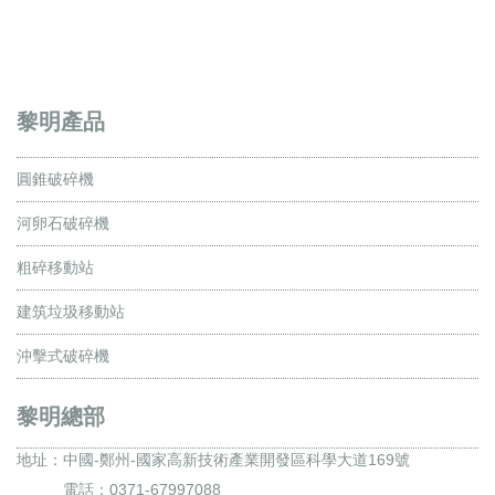
黎明產品
圓錐破碎機
河卵石破碎機
粗碎移動站
建筑垃圾移動站
沖擊式破碎機
黎明總部
地址：
中國-鄭州-國家高新技術產業開發區科學大道169號
電話：0371-67997088