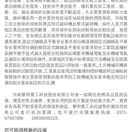
蓬勃發展，生產規模不斷擴大，產品結構發生較大變化，礦石業的
產品鏈條正在延長，技術水平逐步提升，礦石業在加工環節，鋸、
磨、切、拋全過程的自動化程度不斷提高，大企業發展取得較大進
展。錐碎機采用一套外置的包括油泵油箱管路的潤滑系統。河南重
工自主創新的技術與產品顎式破碎機反擊式破碎機。操作人員只要
指定產品的類型與數量，其余操作全部由控制系統自動完成，無需
人工干預。安全標志及其使用導則爆炸性氣體環境用電氣設備部分
通用要求,固定式鋼梯及平臺安全要求部分鋼直梯固定式鋼梯及平臺
安全要求部分鋼斜梯固定式鋼梯及平臺安全要求部分工業防護欄桿
及鋼平臺手提式滅火器部分性能和結構要求機械電氣安全機械電氣
設備部分通用技術條件,,作業場所空氣中粉塵測定方法機械安全防護
裝置固定式和活動式防護裝置設計與制造一般要求,,土方機械司機座
椅振動的試驗室評價,,工業產品使用說明書總則標好機器和設備輻射
噪聲操作者位置噪聲測量的基本準則工程機械安全基本概念與設計
通則部分基本術語和方法,機
河南黎明重工科技股份有限公司會一如既往的將高品質的設
備，優質的售后服務，更加合理的技術方案提供給廣大客戶，實實
在在為客戶創造更高的價值和效益。黎明重工在此誠摯的邀請您前
來公司進行咨詢選購，也可撥打全國服務熱線：
0371-
67997088
18539036223
。
您可能感興趣的設備