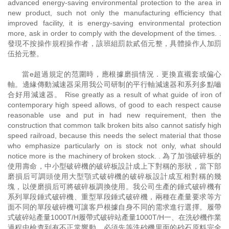
advanced energy-saving environmental protection to the area in
new product, such not only the manufacturing efficiency that
improved facility, it is energy-saving environmental protection
more, ask in order to comply with the development of the times. .
發現不按操作規程操作者，該班組罰款貳佰元整，具體操作人加罰
伍拾元整。
當e超過規定的范圍時，應根據磨損情況．更換直襯套或偏心
軸。邊緣傳動減速器采用我公司研制的平行軸減速器和系列多點嚙
合好用減速器。 Rise greatly as a result of what guide of iron of
contemporary high speed allows, of good to each respect cause
reasonable use and put in had new requirement, then the
construction that common talk broken bits also cannot satisfy high
speed railroad, because this needs the select material that those
who emphasize particularly on is stock not only, what should
notice more is the machinery of broken stock. . 為了加強破碎板的
使用壽命，中小型破碎機的破碎板設計成上下對稱的形狀，當下部
磨損后可調頭使用大型顎式破碎機的破碎板設計成互相對稱的幾
塊，以便磨損后可將破碎板調換使用。我公司生產的錘式破碎機有
系列單段錘式破碎機、重型單段錘式破碎機，兩種在產量要求等方
面不同的單段破碎機可讓客戶根據自身不同的需求進行選擇。履帶
式破碎站產量1000T/H履帶式破碎站產量1000T/H一、在洗砂機作業
過程中檢查到有不正常響動，必須先等洗砂機里面的砂石原料完全