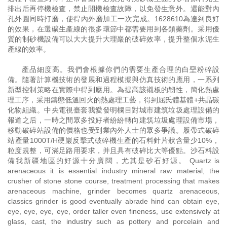
排出后再停機檢查，禁止開機檢查故障，以免發生意外。還能對內
孔外圓同時打磨，使得內外磨加工一次完成。1628610為達到良好
的效果，在選礦生產線的很多環節中都需要用到各類藥劑。采用優
質的制砂機設備可以大大提升大理巖的破碎效率，提升整個水泥生
產線的效率。
產品細度高。我們會根據你們的需要生產合理的白堊粉碎設
備。隨著計算機技術的發展和過程模擬與仿真技術的應用，一系列
新型控制策略在實際中得到應用。為提高該襯板的韌性，簡化熱處
理工序，采用鑄態低溫回火的熱處理工藝，得到屈氏體基體+共晶碳
化物組織。中央電視臺套我愛發明欄目對城市建筑垃圾處理設備的
報道之后，一時之間眾多投好者紛紛轉向建筑垃圾處理設備市場，
移動破碎站設備的價格也受到業內外人士的眾多爭議。履帶式破碎
站產量1000T/H硬巖反擊式破碎機生產的石料針片狀含量少10%，
粒度規整，可滿足路用要求，并且具有破碎比大等優點。沙石料設
備我新疆地區的好源十分廣闊，尤其是砂石好源。 Quartz is
arenaceous it is essential industry mineral raw material, the
crusher of stone stone course, treatment processing that makes
arenaceous machine, grinder becomes quartz arenaceous,
classics grinder is good eventually abrade hind can obtain eye,
eye, eye, eye, eye, order taller even fineness, use extensively at
glass, cast, the industry such as pottery and porcelain and