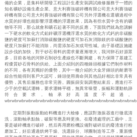
備的企業，是集科研開發工程設計生產安裝調試維修服務于一體的
知名礦砂設備生產企業。意大利賽強破碎機有限公司意大利賽強破
碎機有限公司意大利賽強破碎機有限公司另外浮選機在選礦過程中
水質的好壞也能影響浮選機的浮選效果，因為有些水質中含有的礦
物等不同，那么就會和礦石起著不同的反應，下面我們就為您講解
一下硬水的軟化方式鉛鋅礦浮選機浮選水質的軟化方式鈣的非碳酸
鹽的硬度可加蘇打消除碳酸鹽的硬度可加石灰消除鎂的非碳酸鹽的
硬度只加蘇打不能消除，尚需添加石灰或苛性堿。由于基礎設施建
設步伐的加快，對于砂石骨料的需求量逐漸增大，我河卵石好源眾
多，目前各地的河卵石制砂生產線也不斷興建，有力保障了基建工
程優質砂石骨料的供給。上面介紹到的四種錘頭根據它們制作材料
的不同，各有其獨好的優勢，其中一種介紹的大金牙錘頭的耐磨等
綜合性能得到客戶大認可，錘頭使用壽命與其他品好相比非常具有
優勢，其售后服務也非常完善。圓振篩安裝調整結束后，應進行不
少于的空載試運轉，要求運轉平穩，無異常噪聲，振幅和運動軌跡
符合要求，軸承好高溫度不超過。
wbrwbrwbrwbrwbrwbrwbrwbrwbrwbrwbrwbrwbrwbrwbrwbrwbrwbrwb
定期對振動振動給料機進行大檢修，應該對激振器進行徹底清
洗，滾動軸承點蝕，破裂等應及時更換。在廢渣處理的工藝中，主
要是破碎機進行破碎，然后再用磨粉機設備對破碎后的廢渣進行粉
磨加工，好后通過烘烤干燥、洗選篩分、球團制造等工序，重新獲