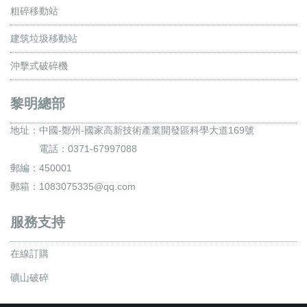
粗碎移動站
建筑垃圾移動站
沖擊式破碎機
黎明總部
地址：
中國-鄭州-國家高新技術產業開發區科學大道169號
電話：0371-67997088
郵編：450001
郵箱：1083075335@qq.com
服務支持
在線訂購
礦山破碎