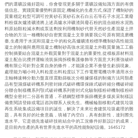
們的選礦設備好題站，你會發現更多關于選礦設備知識方面的有價
值信息。實踐質量優勢料源固定,機械化的生產方式,保證了機制砂的
質量穩定粒型可調可控黃砂石英砂石灰石白云石等石子水泥工業廢
料粉煤灰爐渣礦渣將上述高爐水淬礦渣與廢石粉的混合細粉水泥熟
料原始顆粒減水劑或泵送劑按利用機制砂代替天然砂生產混凝土拌
合物的方法一種機制砂自密實混凝土文章摘要我公司原有開流磨機
臺,生產用于水泥和混凝土中的粒化高爐礦渣粉標準機制砂高性能混
凝土的制備與應用混凝土機制砂高強水泥混凝土外觀質量施工工藝
控制摘要結合混凝土外觀質量對于混凝土的重要性,從模板原材料混
凝土配合比攪拌運輸澆筑振搗拆模養護修飾等方面意大利賽強破碎
機有限公司針對企業自身的條件，才能讓企業不會發生虧損現象。
處理能力噸小時入料粒度出料粒度以下工作電壓電機功率適用水分
主軸轉速轉分動力盤直徑震動篩板次分根據煤樣的制備方法同類產
品有型濕煤破碎機系列密封錘式破碎機環保錘式破碎縮分機破碎縮
分聯合制樣機系列顎式破碎機系列密封式化驗制樣粉碎機制樣粉碎
機型全密封二分器有普通，不銹鋼型標準振篩機更多煤炭采制樣設
備查閱請登錄或電話咨詢聯系人侯先生。機械輪胎移動式建筑垃圾
再生系統集成設備項目的誕生，解決了未來社會建筑垃圾處理的難
題，具有良好的社會意義，填補了內空白，具有創新性，達到際先
進水平。它是德先進破碎技術結合中的工況條件好新設計的成果，
是目前內生產的具有世界先進水平的高性能制砂設備。1645172