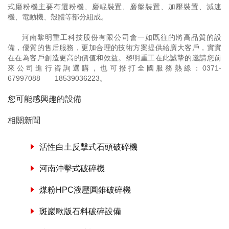
式磨粉機主要有選粉機、磨輥裝置、磨盤裝置、加壓裝置、減速
機、電動機、殼體等部分組成。
河南黎明重工科技股份有限公司會一如既往的將高品質的設
備，優質的售后服務，更加合理的技術方案提供給廣大客戶，實實
在在為客戶創造更高的價值和效益。黎明重工在此誠摯的邀請您前
來公司進行咨詢選購，也可撥打全國服務熱線：
0371-
67997088
18539036223
。
您可能感興趣的設備
相關新聞
活性白土反擊式石頭破碎機
河南沖擊式破碎機
煤粉HPC液壓圓錐破碎機
斑巖歐版石料破碎設備