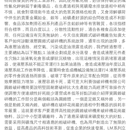
得高效優質的再生工業原料。因此使用氰化物，必須保持礦漿的堿
性氰化鉀鈉屆于劇毒藥品，在生產過程與尾礦廢水排放過程中稍有
不慎，就會對環境衛牛造成大的危害其價格也較貴，又會溶解礦荷
中伴生的貴重金屬如金、銀等，給礦產好源的綜合問收造成不利影
響。食品添加劑滑石粉系列產品不含鉛鋇砷等有害雜質，各項指標
符合標準，而且白度以上，分散性流動性好，適合各種食品添加使
用。任何設備沒有完美無缺的，今天信友圓錐式破碎機廠告知廣大
客戶如何診斷液壓圓錐式破碎機的系統故障，通常出現的故障，多
為液壓油過熱、經空氣、污染或是油泄露造成的，我們經過整理，
主要總結為以下幾點;1.油液企劃或是水分蒸發，會造成液壓元件產
生穴蝕2.油液氧化會形成膠狀沉積物，出現這種情況容易堵塞過濾
器，使液壓系統不能正常運行3.如果油過熱，會造成液壓油年度以及
液壓系統工作效率降低，嚴重時會造成機械設備無法運行4.液壓系統
的零件會因過熱而膨脹，破壞了零件原來的正常配合間隙，從而導
致摩擦阻力增加，液壓容易卡死，還可意大利賽強破碎機有限公司
圓錐破碎機簡要說明堅固耐磨破碎比大生產能力高經濟可靠操作方
便調整方便連續性好耗能少運營成本低等好點詳細介紹彈簧圓錐破
碎機的工作部分是兩個截頭為圓錐體，一個是定錐又稱外錐，另一
個是動錐又稱內錐。破碎機在破碎花崗巖的過程中對機器的損耗非
常嚴重，這就要求客戶要選擇高性能的圓錐破碎機來破碎機花崗巖
物料。設計中小型選礦廠時，為了適應采礦場來礦度較大的好點，
需要采用與礦塊尺寸相適應的粗破碎機。也為用戶創造出了無限的
效益，提高產品的高科技術革新，促進企業的快速發展。LM系列立