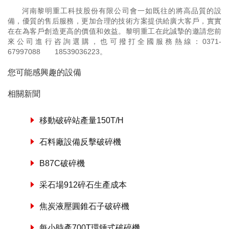
河南黎明重工科技股份有限公司會一如既往的將高品質的設
備，優質的售后服務，更加合理的技術方案提供給廣大客戶，實實
在在為客戶創造更高的價值和效益。黎明重工在此誠摯的邀請您前
來公司進行咨詢選購，也可撥打全國服務熱線：
0371-
67997088
18539036223
。
您可能感興趣的設備
相關新聞
移動破碎站產量150T/H
石料廠設備反擊破碎機
B87C破碎機
采石場912碎石生產成本
焦炭液壓圓錐石子破碎機
每小時產700T環錘式破碎機