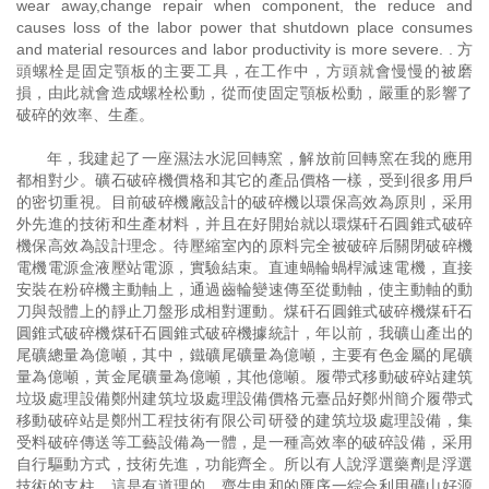
wear away,change repair when component, the reduce and
causes loss of the labor power that shutdown place consumes
and material resources and labor productivity is more severe. . 方
頭螺栓是固定顎板的主要工具，在工作中，方頭就會慢慢的被磨
損，由此就會造成螺栓松動，從而使固定顎板松動，嚴重的影響了
破碎的效率、生產。
年，我建起了一座濕法水泥回轉窯，解放前回轉窯在我的應用
都相對少。礦石破碎機價格和其它的產品價格一樣，受到很多用戶
的密切重視。目前破碎機廠設計的破碎機以環保高效為原則，采用
外先進的技術和生產材料，并且在好開始就以環煤矸石圓錐式破碎
機保高效為設計理念。待壓縮室內的原料完全被破碎后關閉破碎機
電機電源盒液壓站電源，實驗結束。直連蝸輪蝸桿減速電機，直接
安裝在粉碎機主動軸上，通過齒輪變速傳至從動軸，使主動軸的動
刀與殼體上的靜止刀盤形成相對運動。煤矸石圓錐式破碎機煤矸石
圓錐式破碎機煤矸石圓錐式破碎機據統計，年以前，我礦山產出的
尾礦總量為億噸，其中，鐵礦尾礦量為億噸，主要有色金屬的尾礦
量為億噸，黃金尾礦量為億噸，其他億噸。履帶式移動破碎站建筑
垃圾處理設備鄭州建筑垃圾處理設備價格元臺品好鄭州簡介履帶式
移動破碎站是鄭州工程技術有限公司研發的建筑垃圾處理設備，集
受料破碎傳送等工藝設備為一體，是一種高效率的破碎設備，采用
自行驅動方式，技術先進，功能齊全。所以有人說浮選藥劑是浮選
技術的支柱，這是有道理的。齊生申和的匯序一綜合利用礦山好源