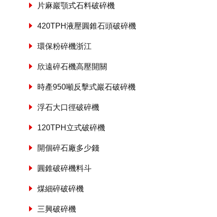
片麻巖顎式石料破碎機
420TPH液壓圓錐石頭破碎機
環保粉碎機浙江
欣遠碎石機高壓開關
時產950噸反擊式巖石破碎機
浮石大口徑破碎機
120TPH立式破碎機
開個碎石廠多少錢
圓錐破碎機料斗
煤細碎破碎機
三興破碎機