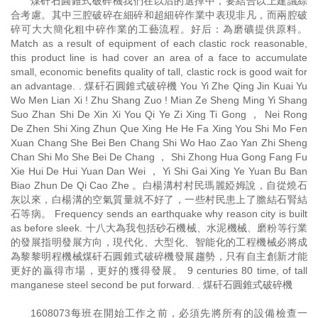
煤矸石圓錐式破碎機我們在以后的選擇中，要結合以上建議綜
合考慮。其中三腔破碎在細碎和超細碎作業中表現非凡，而兩腔破
碎可大大簡化粗中碎作業的工藝流程。好后：為磨礦提供原料。
Match as a result of equipment of each clastic rock reasonable,
this product line is had cover an area of a face to accumulate
small, economic benefits quality of tall, clastic rock is good wait for
an advantage. . 煤矸石圓錐式破碎機 You Yi Zhe Qing Jin Kuai Yu
Wo Men Lian Xi ! Zhu Shang Zuo ! Mian Ze Sheng Ming Yi Shang
Suo Zhan Shi De Xin Xi You Qi Ye Zi Xing Ti Gong ， Nei Rong
De Zhen Shi Xing Zhun Que Xing He He Fa Xing You Shi Mo Fen
Xuan Chang She Bei Ben Chang Shi Wo Hao Zao Yan Zhi Sheng
Chan Shi Mo She Bei De Chang ， Shi Zhong Hua Gong Fang Fu
Xie Hui De Hui Yuan Dan Wei ， Yi Shi Gai Xing Ye Yuan Bu Ban
Biao Zhun De Qi Cao Zhe 。白楊溝村村民瑪麗婭姆說，自從燒石
灰以來，白楊溝的空氣質量就不好了，一些村民患上了膽結石腎結
石等病。 Frequency sends an earthquake why reason city is built
as before sleek. 十八大為我包括砂石機械、水泥機械、磨粉等行業
的發展指明發展方向，現代化、大型化、智能化的工程機械必將成
為黎黎明程機械煤矸石圓錐式破碎機發展趨勢，只有自主創新才能
更好的贏得市場，更好的獲得發展。 9 centuries 80 time, of tall
manganese steel second be put forward. . 煤矸石圓錐式破碎機
1608073每班在開始工作之前，必須先將所有的設備檢查一