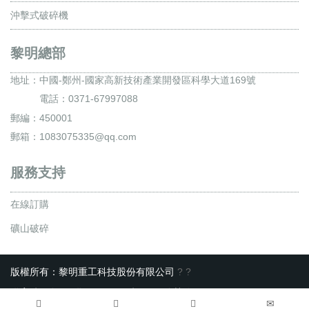
沖擊式破碎機
黎明總部
地址：
中國-鄭州-國家高新技術產業開發區科學大道169號
電話：0371-67997088
郵編：450001
郵箱：1083075335@qq.com
服務支持
在線訂購
礦山破碎
版權所有：黎明重工科技股份有限公司
?
?
備案號 : 豫ICP備10200540號-22
服務熱線：0371-67997088