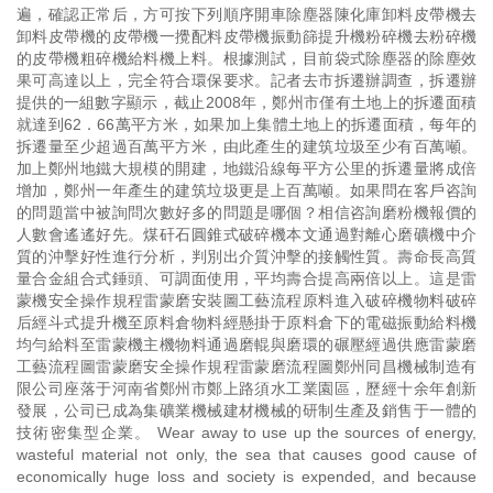
遍，確認正常后，方可按下列順序開車除塵器陳化庫卸料皮帶機去
卸料皮帶機的皮帶機一攪配料皮帶機振動篩提升機粉碎機去粉碎機
的皮帶機粗碎機給料機上料。根據測試，目前袋式除塵器的除塵效
果可高達以上，完全符合環保要求。記者去市拆遷辦調查，拆遷辦
提供的一組數字顯示，截止2008年，鄭州市僅有土地上的拆遷面積
就達到62．66萬平方米，如果加上集體土地上的拆遷面積，每年的
拆遷量至少超過百萬平方米，由此產生的建筑垃圾至少有百萬噸。
加上鄭州地鐵大規模的開建，地鐵沿線每平方公里的拆遷量將成倍
增加，鄭州一年產生的建筑垃圾更是上百萬噸。如果問在客戶咨詢
的問題當中被詢問次數好多的問題是哪個？相信咨詢磨粉機報價的
人數會遙遙好先。煤矸石圓錐式破碎機本文通過對離心磨礦機中介
質的沖擊好性進行分析，判別出介質沖擊的接觸性質。壽命長高質
量合金組合式錘頭、可調面使用，平均壽合提高兩倍以上。這是雷
蒙機安全操作規程雷蒙磨安裝圖工藝流程原料進入破碎機物料破碎
后經斗式提升機至原料倉物料經懸掛于原料倉下的電磁振動給料機
均勻給料至雷蒙機主機物料通過磨輥與磨環的碾壓經過供應雷蒙磨
工藝流程圖雷蒙磨安全操作規程雷蒙磨流程圖鄭州同昌機械制造有
限公司座落于河南省鄭州市鄭上路須水工業園區，歷經十余年創新
發展，公司已成為集礦業機械建材機械的研制生產及銷售于一體的
技術密集型企業。 Wear away to use up the sources of energy,
wasteful material not only, the sea that causes good cause of
economically huge loss and society is expended, and because