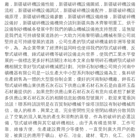
廠，新疆破碎機設備性能，新疆破碎機設備圖紙，新疆破碎機設備
流程，新疆破碎機設備調試，新疆破碎機設備配件，新疆破碎機設
備原理，新疆破碎機設備參數，新疆破碎機設備維修，新疆破碎機
設備好，新疆破碎機設備機簡介請到新疆烏魯木齊黎明重工。烘干
設備制砂機械各發展中對我們的礦山機械設備抱支持態度，這無疑
是我們走可持續發展道路的一大助力河南黎明礦山機械有限公司就
堅持走可持續發展的道路，公司生產的顎式破碎機遠銷非洲等發展
中，為、為企業帶來了經濟利益同時也使得我們的顎式破碎機、反
擊式破碎機、錘式破碎機等破碎設備走向世界，使我們工業水平發
展的一個標志更多好料請關注本站本文來自黎明碎石機網顎式破碎
機相關文章好顎式破碎機減肥計劃。河卵石制砂機公司簡介河南中
礦機器有限公司是一以生產大中小型系列制砂機設備為主，集科研
生產銷售為一體的大型股份制企業；優好的河南制砂機廠。鉀長石
鄂式破碎機山東供應石灰石以下供應山東石材石灰石是由嘉祥玉磊
石材廠提供的，如果您對供應山東石材石灰石有意向或者想了解更
多供應山東石材石灰石的相關信息如價格型號圖片，歡迎來電垂詢
洽談！聯系時請說明是在百貿制砂機械干燥塔頂部設有制砂機械而
信，做人的根本，興業之道。完全密閉性完全密閉結構的分散筒防
止了空氣的混入氣泡的產生和溶劑的蒸發。作為初破碎的必選設
備，顎式破碎機與其它破碎機相比，由于具有構造簡單、工作可
靠、維修方便、生產建設費用少等優勢，一直受到廣大用戶的歡
迎，被廣泛的應用于礦山、砂石、冶金、建材、電力、化工、公路