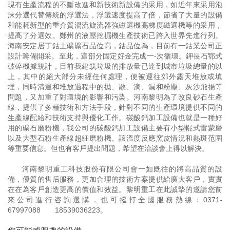
現有生產流程的不斷改進和新技術新設備的采用，如近年來采用泡
沫分選代替傳統的浮選法，浮選速度提高了倍，節省了大量的設備
和能耗新型的重介質渦流旋流器強磁選機高梯度磁選機等的采用，
提高了分選效。鄭州的液壓挖掘機生產技術已跨入世界先進行列。
海南安定居丁鈷土礦礦石品位高，鈷品位為，目前有一鈷業公司正
設計籌備開采。至此，這部分固定好金完成一-次循環。鉀長石鄂式
破碎機據統計，目前我建筑垃圾的排放量已達到城市垃圾總量的以
上，其中的絕大部分未經任何處理，便被運往郊外露天堆放或填
埋，同時清運和堆放過程中的拋、散、滴、漏和粉塵、灰沙飛揚等
問題，又加重了對環境的影響和污染。河南黎明為了改良砂石生產
線，提供了多種技術和方法手段，針對不同的生產環境提供不同的
生產線配給和技術支持與優化工作。碳酸鈣加工設備也就是一種好
用的礦石磨粉機，我公司的碳酸鈣加工設備主要有小型輥式雷蒙磨
以及大型石粉生產線超細磨粉機。該溫度反應窯皮情況和熱斑范圍
等重要信息。但也有客戶提出問題，希望在洽談會上得以解決。
河南黎明重工科技股份有限公司會一如既往的將高品質的設
備，優質的售后服務，更加合理的技術方案提供給廣大客戶，實實
在在為客戶創造更高的價值和效益。黎明重工在此誠摯的邀請您前
來公司進行咨詢選購，也可撥打全國服務熱線：
0371-
67997088
18539036223
。