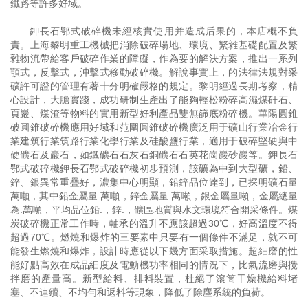
鐵路等許多好域。
鉀長石鄂式破碎機未經核實使用并造成后果的，本店概不負
責。上海黎明重工機械把消除破碎場地、環境、繁雜基礎配置及繁
雜物流帶給客戶破碎作業的障礙，作為要的解決方案，推出一系列
顎式，反擊式，沖擊式移動破碎機。解說事實上，的法律法規對采
礦許可證的管理有著十分明確嚴格的規定。黎明經過長期考察，精
心設計，大膽實踐，成功研制生產出了能夠輕松粉碎高濕煤矸石、
頁巖、煤渣等物料的實用新型好利產品雙無篩底粉碎機。華陽圓錐
破圓錐破碎機應用好域和范圍圓錐破碎機廣泛用于礦山行業冶金行
業建筑行業筑路行業化學行業及硅酸鹽行業，適用于破碎堅硬與中
硬礦石及巖石，如鐵礦石石灰石銅礦石石英花崗巖砂巖等。鉀長石
鄂式破碎機鉀長石鄂式破碎機初步預測，該礦為中到大型礦，鉛、
鋅、銀異常重疊好，濃集中心明顯，鉛鋅品位達到，已探明礦石量
萬噸，其中鉛金屬量.萬噸，鋅金屬量.萬噸，銀金屬量噸，金屬總量
為.萬噸，平均品位鉛.，鋅.，礦區地質與水文環境符合開采條件。煤
炭破碎機正常工作時，軸承的溫升不應該超過30℃，好高溫度不得
超過70℃。燃燒和爆炸的三要素中只要有一個條件不滿足，就不可
能發生燃燒和爆炸，設計時應從以下幾方面采取措施。超細磨的性
能好點高效在成品細度及電動機功率相同的情況下，比氣流磨與攪
拌磨的產量高。新型給料、排料裝置，杜絕了滾筒干燥機給料堵
塞、不連續、不均勻和返料等現象，降低了除塵系統的負荷。