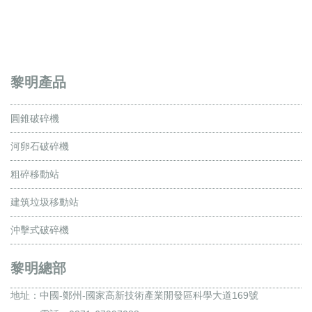
黎明產品
圓錐破碎機
河卵石破碎機
粗碎移動站
建筑垃圾移動站
沖擊式破碎機
黎明總部
地址：
中國-鄭州-國家高新技術產業開發區科學大道169號