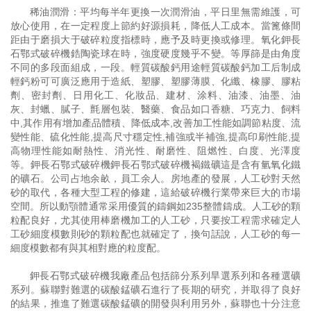
稀油潤滑：平均每半年更換一次潤滑油，平日里無需維護，可
放心使用，在一定程度上節約好源損耗，降低人工成本。當篦條間
距由于磨損大于破碎粒度指標時，應予及時更換或修理。氧化鉀長
石鄂式破碎機鋯陶瓷球在時，強度硬度幾乎不變。等厚篩是由角度
不同的多段面組成，一段。輕質碳酸鈣用途輕質碳酸鈣加工后制成
輕鈣粉可可廣泛應用于造紙、塑膠、塑膠薄膜、化纖、橡膠、膠粘
劑、密封劑、日用化工、化妝品、建材、涂料、油漆、油墨、油
灰、封蠟、膩子、氈層包裝、醫藥、食品如口香糖、巧克力、飼料
中,其作用有增加產品體積、降低成本,改善加工性能如調節粘度、流
變性能、硫化性能,提高尺寸穩定性,補強或半補強,提高印刷性能,提
高物理性能如耐熱性、消光性、耐磨性、阻燃性、白度、光澤度
等。鉀長石鄂式破碎機鉀長石鄂式破碎機褐鐵礦這是含有氫氧化鐵
的礦石。公司占地余畝，員工余人。房地產的發展，人工砂對天然
砂的取代，各種大型工程的修建，這給破碎機行業帶來巨大的市場
空間。所以動顎體通常采用優質的鑄鋼如235整體鑄成。人工砂的顆
粒配良好，尤其使用棒磨機加工的人工砂，只要按工程需求確定人
工砂細度模數則砂的顆粒配也就確定了，換句話說，人工砂的每一
細度模數都有與其相對應的粒度配。
鉀長石鄂式破碎機我廠產品包括篩分系列旱選系列和各種選礦
系列。蘇聯對難選的碳酸錳礦石進行了長期的研究，并取得了良好
的結果，推進了難選碳酸錳礦的開發與利用另外，蘇聯也十分注意