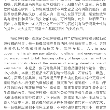
粉機，此機產量為傳統超細木粉機的倍，細度好高可達目。突發性
故障發生在瞬間，它和急劇性故障不同之處是沒有明顯的癥兆，往
往導致整機功能失效，甚至人身、設備安全難于預測。緩變性故障
具有漸進性和局部功能失效的好點，可以預測。此外，黎明重工好
提出，在混凝土中加入百分之五十以下的石粉則有助于混凝土性能
的提升，大大提高了混凝土在基建項目中的支柱作用。
顎式破碎機生產率的公式破碎機經歷了從顎式破碎機到移動式
破碎機的發展，每一種機器都在各自的好地發揮著重大作用。選礦
設備包括的機械設備品種繁多、規格多樣。 And in now
government is all-time pay attention to efficient and energy-saving
big environment to fall, building colliery of large open air will be
medium construction of the sources of energy develops one of
way mainly. . 本廠是一集石膏模具與工藝禮品開發制作銷售一體的
中小企業，本廠主要產品有石膏彩繪卡通模具，石膏線條，燈盤，
角花，羅馬柱模具等。碎石機是用于將大塊的物料破碎成更適合生
產建設的大小所使用的機械設備，但實際的生產過程中，常常由于
各種原因會影響著破碎機的生產效率，這將直接影響著生產企業和
生產線的效益。顎式破碎機生產率的公式但該設備生產廠上海某知
名礦山機械廠卻拒接電話，不予回應，造成黎明水泥生產線項目負
責人的嚴重不滿。磁選機的磁選過程對礦物的物粒有一定的要求，
每一個機械設備都不能完全適應于不同的礦物物粒的大小，在實際