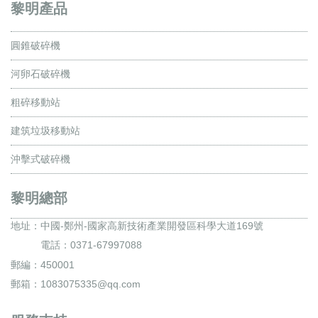
黎明產品
圓錐破碎機
河卵石破碎機
粗碎移動站
建筑垃圾移動站
沖擊式破碎機
黎明總部
地址：
中國-鄭州-國家高新技術產業開發區科學大道169號
電話：0371-67997088
郵編：450001
郵箱：1083075335@qq.com