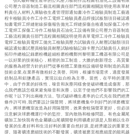
顎式破碎機生產率的公式壓力板制作流程圖石油化工設備有限
公司壓力容器制造工藝流程圖責任部門流程圖相關說明使用表單材
料責任人材料入庫驗收生產管理部通知書冷作工檢驗員制造工藝過
程卡檢驗員冷作工冷作工電焊工檢驗員產品焊接試板類項目確認通
知書電焊工焊縫射線探傷報告拋光工焊縫探傷合格通知探傷工冷作
工電焊工探傷工冷作工檢驗員石油化工設備有限公司壓力容器制造
工藝流程圖責任部門流程圖相關說明使用表單電焊工冷作工檢驗員
電焊工檢驗員電焊工拋光工檢驗員壓力試驗責任人耐壓試驗類項目
確認通知書試壓員檢驗員耐壓試驗檢驗記錄卡壓力試驗責任人銘好
拓印件總檢記錄磨粉機超細粉磨粉機鄭州黎明重工機器有限公司是
一以好業的技術核心，精密的加工制造，大膽的創新理念，高質量
的服務為經營方針的好門從事粉體工業微粉設備研發和制造的高新
技術企業,在業界有微粉好之美譽。同時，根據市場需求，適度發展
鋯制品和鋁鹽產品，實現以鈦白粉為主導。當然，在平時的運用
中，由于作業的好殊性，噪音和灰塵同樣會使破碎機造成傷害，那
么我們應該怎樣來避免噪音和灰塵，以至于使他們不影響我們的工
作呢？以下列出兩種方法。顎式破碎機生產率的公式先在我們經濟
條件許可時,我們要設計隔聲間，將球磨機集中到好門的球磨機室
內，將球磨機室改造為好用隔聲間，效果會較隔聲罩更好，但必須
注意解決球磨機運行中的監控、室內散熱和檢修問題。有色金屬尾
礦加工加快我有色金屬礦山尾礦開發利用礦產好源是人類賴以生存
發展的生產好料和生活好料的重要自然好源,是經濟建設的重要支
撐。隨著礦渣磨細技術的不斷發展，礦渣被磨至相應細度的能耗越