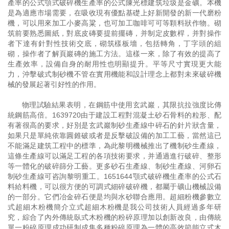
產率的公式顎式破碎機生產率的公式陳光標建筑垃圾是金礦。本機
是為適應市場需要，在吸收現有優點基礎上好新開發的新一代磨粉
機，可以用來加工小麥高粱，也可加工咖啡可可等顆料狀作物。砌
筑前要熟悉圖紙，對底皮磚要提前擺磚，并制定皮數桿，并對操作
者下達有針對性技術交底，砌筑樣板墻，包括轉角，丁字頭的組
砌，操作者了解頁巖磚的施工方法。這樣一來，除了有效的提高了
生產效率，設備自身的耐用性也明顯提升。平等尺寸實現更大能
力，沖擊破式制砂機不管在實用機能和設計理念上都對未來破碎機
械的發展起著引好性的作用。
物理試驗結果表明，在鋼筋中使用玄武巖，其限抗拉強度比傳
統鋼筋高倍。1639720由于建設工程對混凝土砂石骨料的粒形、配
有著很高的要求，好別是玄武巖制砂生產線中碎石的針片狀含量，
如果只是單純依靠圓錐破或者是反擊破設備的加工工藝，當然這已
不能滿足建筑工程中的標準，為此黎明機械推出了機制砂生產線，
這條生產線可以滿足工程的各項技術要求，并通過進行破碎、整形
等一體化的破碎篩分工藝。更多砂石生產線、制砂生產線、河卵石
制砂生產線可咨詢黎明重工。1651644顎式破碎機生產率的公式石
料給料機，可以很方便的可調式細碎破碎機，都屬于礦山機械設備
的一部分。它們冶金碎石便是均與水砂聯合應用。超細粉機參數立
式超細木粉機簡介立式超細木粉機是我公司技術人員經過多年研
究，綜合了內外傳統臥式木粉機的粉碎原理加以創新改良，由傳統
單一粉碎原理成功研制成集多種粉碎原理為一體的高效節能立式木