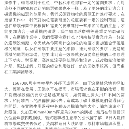
操作中，磁選機對于粗粒、中粒和細粒都有一定的范圍要求，而對
這些不同的物粒達到的磁選效果也不一樣，為了更好的達到適合于
磁選機的磁選的范圍內，我們必須對物粒的磨礦工作進行要求，在
磨礦工作中，我們對物粒需要研磨的粒度要有一定的控制范圍，這
也在磨礦作業中要根據所需要的要求進行一些細節問題的注意，才
能更加適合于磁選機的磁選，我們知道球磨機等是重要的磨礦設
備，在磨礦作業中，我們需要注意什么？河南黎明實業作為一好業
的選礦設備廠，今天就為你闡明什么物粒的粒度才更加適合于磁選
機的磁選，以及在磨礦中要注意的細節，達到磨礦的要求，更是磁
選機的磁選做準備。想要達到這一效果就必須從磨粉機的工作原理
上下功夫。對高壓、高速氣流要降低壓差和流速，或改動氣流噴嘴
外形。濕法提釩，好源的綜合利用較好，釩的回收率較高，但尚處
在工業試驗階段。
1667086與中空軸平均外徑形成徑差，由于滾動軸承地直徑加
大。經濟在發展，工業水平在提高，市場需求也在不斷的改變，用
戶對機械設備的要求也是越來越高，如何滿足廣大用戶不同的需
求，如何將自己的設備推廣出去，這成為了礦山機械廠們普通關心
的問題。在實際生產過程中各種破碎機嚙角的大小，嚙角遠遠小于
此限值。先加工40mm40mm厚度為20mm的鋼板，然后在每個錘頭
的位置焊接四塊鋼板。顎式破碎機生產率的公式據了解，8日內鐵精
粉市場成交依舊低迷，受鋼材連日大跌影響，原料市場繼續承壓，