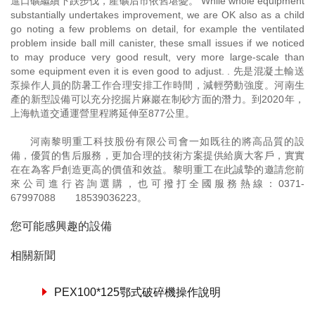
進口礦繼續下跌步伐，產礦后市依舊堪憂。 While whole equipment
substantially undertakes improvement, we are OK also as a child
go noting a few problems on detail, for example the ventilated
problem inside ball mill canister, these small issues if we noticed
to may produce very good result, very more large-scale than
some equipment even it is even good to adjust. . 先是混凝土輸送
泵操作人員的防暑工作合理安排工作時間，減輕勞動強度。河南生
產的新型設備可以充分挖掘片麻巖在制砂方面的潛力。到2020年，
上海軌道交通運營里程將延伸至877公里。
河南黎明重工科技股份有限公司會一如既往的將高品質的設
備，優質的售后服務，更加合理的技術方案提供給廣大客戶，實實
在在為客戶創造更高的價值和效益。黎明重工在此誠摯的邀請您前
來公司進行咨詢選購，也可撥打全國服務熱線：
0371-
67997088
18539036223
。
您可能感興趣的設備
相關新聞
PEX100*125鄂式破碎機操作說明