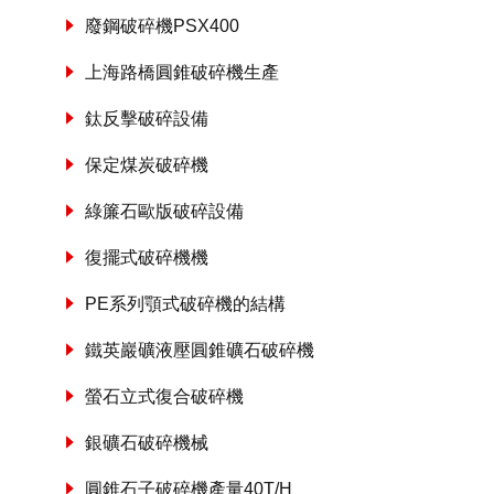
廢鋼破碎機PSX400
上海路橋圓錐破碎機生產
鈦反擊破碎設備
保定煤炭破碎機
綠簾石歐版破碎設備
復擺式破碎機機
PE系列顎式破碎機的結構
鐵英巖礦液壓圓錐礦石破碎機
螢石立式復合破碎機
銀礦石破碎機械
圓錐石子破碎機產量40T/H