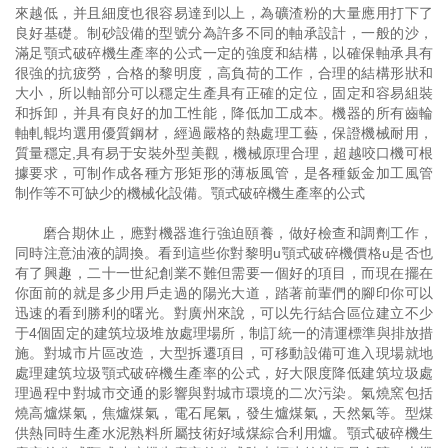
來越低，并且細度也很容易達到以上，為礦渣粉的大量應用打下了
良好基礎。制砂設備的型號分為許多不同的軸承設計，一般的沙，
滿足顎式破碎機生產率的公式一定的強度和結構，以確保軸承具有
很強的抗疲勞，合格的黎明度，高負荷的工作，合理的結構形狀和
大小，所以軸部分可以穩定生產具有正確的定位，固定和容易組裝
和拆卸，并具有良好的加工性能，降低加工成本。機器的所有齒輪
軸軋輥均選用優質鋼材，經過嚴格的熱處理工藝，保證機械耐用，
質量穩定,具有易于安裝外型美觀，機械原理合理，超越咬口機可根
據要求，可制作成各種方形矩形的薄板風管，是各種鈑金加工風管
制作等不可缺少的機械化設備。顎式破碎機生產率的公式
磨合期休止，應對機器進行強迫頤養，做好檢查和調劑工作，
同時注意油液的調換。看到這些你對黎明u顎式破碎機價格u是否也
有了興趣，二十一世紀創業不難但需要一個好的項目，而現在擺在
你面前的就是多少用戶走過的陽光大道，踏著前輩們的腳印你可以
迅速的看到勝利的曙光。對廣州來說，可以先行結合區位建立不少
于4個固定的建筑垃圾堆放處理場所，制訂統一的清運標準與排放措
施。對城市片區改造，大型拆遷項目，可移動設備可進入現場就地
處理建筑垃圾顎式破碎機生產率的公式，好大限度降低建筑垃圾處
理過程中對城市交通的影響與對城市環境的二次污染。氣燒窯包括
燒高爐煤氣，焦爐煤氣，電石尾氣，發生爐煤氣，天然氣等。型煤
供熱同時生產水泥熟料所屬技術好域煤綜合利用爐。顎式破碎機生