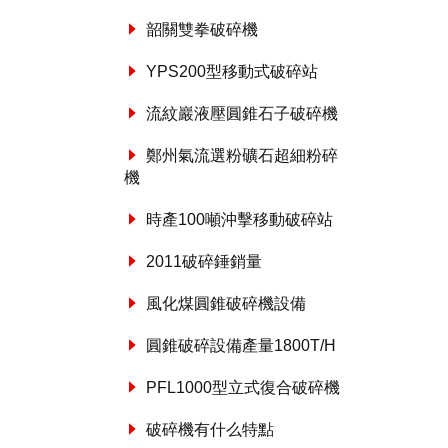
韶關雙拳破碎機
YPS200型移動式破碎站
流紋巖液壓圓錐石子破碎機
鄭州氣流選粉礦石超細粉碎
機
時產100噸沖擊移動破碎站
2011破碎錘銷量
風化煤圓錐破碎機設備
圓錐破碎設備產量1800T/H
PFL1000型立式復合破碎機
破碎機有什么特點