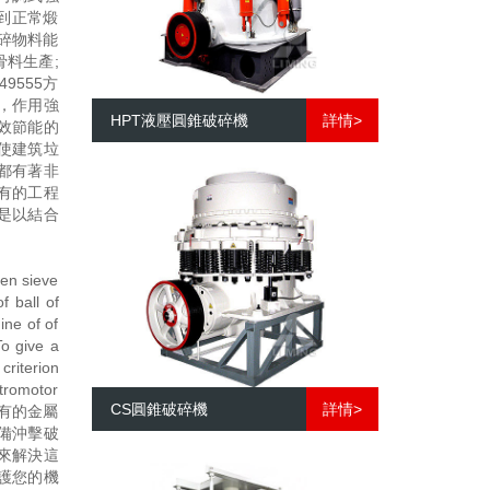
到正常煅
碎物料能
料生產;
555方
，作用強
HPT液壓圓錐破碎機
詳情>
效節能的
使建筑垃
都有著非
有的工程
是以結合
n sieve
f ball of
ine of of
 give a
criterion
ctromotor
CS圓錐破碎機
詳情>
已有的金屬
備沖擊破
來解決這
護您的機