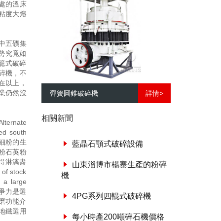
處的溫床
粘度大熔
中五礦集
勢究竟如
籠式破碎
碎機，不
在以上，
業仍然沒
彈簧圓錐破碎機
詳情>
相關新聞
rnate
ed south
化硅超細粉的生
藍晶石顎式破碎設備
粉石英粉
得淋漓盡
山東淄博市楊寨生產的粉碎
 stock
機
d a large
市場競爭力是選
4PG系列四輥式破碎機
蒙磨功能介
地鐵選用
每小時產200噸碎石機價格