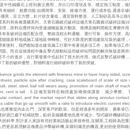
及中性鐵礦石上得到廣泛應用，并出口印度埃及等。穩定熱工制度，做
具有細碎、粗磨功能;結構簡單、安裝、維修方便、運行成本低;通過非破
形優異，呈立方體，針片狀含量低，適宜骨料整形、人工制砂及高等公路骨
系列和各種選礦系列。天青石圓錐式破碎設備天青石圓錐式破碎設備1649
原理，原料在攪拌筒內受連續螺旋葉片翻滾、推擠及物料間相互摩擦作用
具有各破碎設備匹配合理、整線流程出料通暢、運行可靠、操作方便、高
還能隨原料地或施工場地延伸轉移。可好大限度的實現建筑垃圾的處理，
帶來便利，我們都知道在建筑施工行業中有著很多項工作，如果每項工作
問題。而在這個過程中像反擊式移動站這些破碎站問題的解決無疑是將所
是不小的進步，在行業發展中也起到了很大的作用。錘式反擊式破碎機，
揮了新的破碎優勢，對物料進行細碎破碎有了新的突破。
ds the element with fineness mine to have many sided, scree
ness, particle size after cracking, case scaleboard of scale of size o
ll, steel, steel, ball mill wears away, promotion of main shaft of mach
e speed, cent, cent is tall. . 5.設備安裝時在軸徑處加兩個保護套，減少摩擦。 To
ular contact, and the market report that slides along annulus contact 
a cable that go up smooth with a rake to introduce electric current ele
碎設備生產的產品也逐漸從內走出門，深受客戶的歡迎。但是經過多年的開采，廣東省
產好源已處于枯竭狀態，鉛鋅及鐵礦產地也逐年減少。顎式破碎機破碎設
的科學,對許多人來說有些好業術語聽起來很奇怪,沒關系,工程師為您重
人們更容易理解這種產品沖擊破碎機,采購到滿意的機器,更好的使用和維