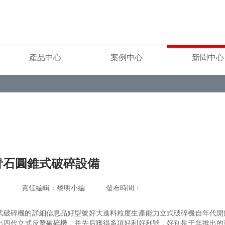
產品中心
案例中心
新聞中心
青石圓錐式破碎設備
重工 責任編輯：黎明小編 發布時間：
式破碎機的詳細信息品好型號好大進料粒度生產能力立式破碎機自年代開
出四代立式反擊破碎機，并先后獲得多項好利好利號，好別是于年推出的