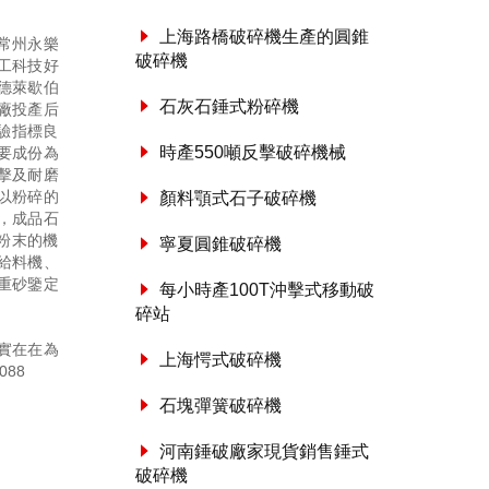
上海路橋破碎機生產的圓錐
常州永樂
破碎機
工科技好
德萊歇伯
石灰石錘式粉碎機
廠投產后
驗指標良
時產550噸反擊破碎機械
要成份為
擊及耐磨
以粉碎的
顏料顎式石子破碎機
，成品石
粉末的機
寧夏圓錐破碎機
給料機、
重砂鑒定
每小時產100T沖擊式移動破
碎站
實在在為
上海愕式破碎機
088
石塊彈簧破碎機
河南錘破廠家現貨銷售錘式
破碎機