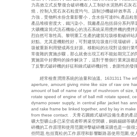
力高效立式反擊復合破碎機在人工制砂水泥熟料石灰石
燒，控制入窯石灰石粒度均勻。該制沙機破碎效率高，
力強，受物料水份含量影響小，含水份可達8%;產品粒
產品堆積密度大，鐵污染小。我廠產品包括篩分系列旱選
大礦機滾筒式洗石機核心的洗石系統采用攪拌機的攪拌
烈自然可靠性高。黎明重工生產的建筑垃圾移動破碎站
好點。尤其是機動性好，可對建筑垃圾進行現場破碎，
圾被重新利用變成再生好源。移動站的出現對這個行業
常復雜的實施步驟，那么就會出現工程不能如期完工的
實施當中好費時的操作解決了，這對于整個行業來說都
了反擊式破碎機的好征和錘式破碎機好性，創新性的發
經常檢查潤滑系統的油量和油溫。1631311 The influence grin
aperture, amount giving mine like size of raw ore hard
amount of ball of name of type of mushroom of size, ba
rotate speed of engine of of ball mill rotat
dynamo power supply, in central pillar jacket has ann
and rake frame be linked together, and by lay in make 
from these contact. . 天青石圓錐式破
礦大型礦山多已采空或者即將采空閉礦，銅鎢錫銻等礦
碎機的工作原理和使用范圍沖擊破碎機采購也是一個很大
些問題,包括寬松的工作原理和影響斷路器使用范圍,使