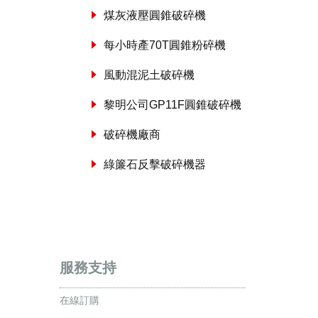
煤灰液壓圓錐破碎機
每小時產70T圓錐粉碎機
風動混泥土破碎機
黎明公司GP11F圓錐破碎機
破碎機廠商
綠簾石反擊破碎機器
服務支持
在線訂購