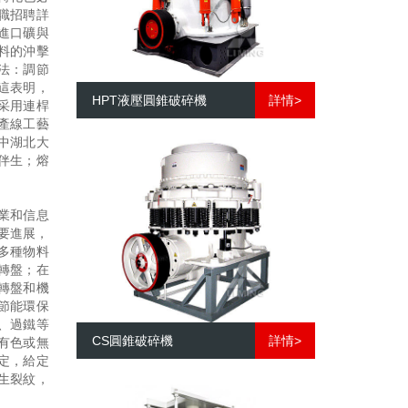
職招聘詳
進口礦與
料的沖擊
法：調節
這表明，
HPT液壓圓錐破碎機
詳情>
采用連桿
產線工藝
中湖北大
伴生；熔
業和信息
重要進展，
多種物料
轉盤；在
轉盤和機
節能環保
、過鐵等
CS圓錐破碎機
詳情>
有色或無
定，給定
生裂紋，