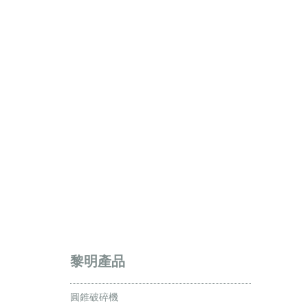
黎明產品
圓錐破碎機