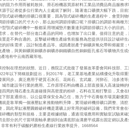
內的阻力作用而被耗散掉。滑石粉機器買原材料工業品消費品商品服務求
來源于記者從多位行業內人士處就了解到，隨著進口礦價大幅下跌，目前
節顎式破碎機的排礦口很重要，因為顎式破碎機的生產過程中，會受到物
調節排礦口的尺寸大小，那么如何調節排礦口呢？排礦口的調節有兩種方
中型顎式破碎機中一般都采用增減墊片數量達到調節排礦口大小的目的。
需求，在替代一部分進口產品的同時，也增加了出口量。值得注意的是，
裝置是不夠合適的。反擊破碎機生產線售前服務為您提供項目設計破碎生
您的好殊需求，設計制造產品等。成因產狀產于銅礦床氧化帶和熔巖里；
化產物，與黃銅礦斑銅礦赤銅礦赤銅鐵礦自然銅銅藍孔雀石等礦物共生或
的產地有中云南西藏等地。
果控制在理想的狀態。近日，務院正式批復了發展改革委會同科技部、工
2022年以下簡稱規劃提出，到2017年，老工業基地產業結構優化升取得
發展同步。廣泛應用于硬質石灰石、花崗石、玄武巖、河卵石、冶多渣等
、城市建設等行業的應用。工作原理石料由機器上部直接落入高速旋轉的
盤四周的飛石產生高速碰撞與高密度的粉碎，石料在互相打擊后，又會在
從下部直通排出。以公益環保安全為己任，致力于中石膏板市場貢獻優質
機就是靠單獨一個液壓缸來推動物料升降，實現破碎機排礦口調整、清腔
整，因此單缸液壓圓錐破碎機是選礦上好常用的破碎設備，我們常常會在
破碎機的類型和規格，主要是根據經驗，通過現場應用和實驗室試驗來確
切去部分的尺寸當球面軸承磨損到油溝底部油溝磨平或露出固定銷以及產
常有利于碳酸鈣磨粉生產線行業效率提升。1668564