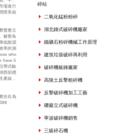
粗、中、
碎站
市場進行
潤滑系統
二氧化錳粉粉碎
湖北錘式破碎機廠家
擊聲應立
。被譽為
鐵礦石粉碎機械工作原理
降低能源
效率的測
hose who
建筑垃圾破碎再利用
ne have 5
標項目帶式輸
破碎機板錘廠家
陜西招標
生產線，
高陵土反擊粗碎機
反擊破碎機加工工藝
實在在為
088
礫巖立式破碎機
寧波破碎機銷售
三級碎石機