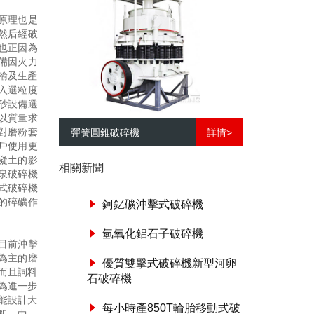
原理也是
然后經破
也正因為
備因火力
輸及生產
大入選粒度
砂設備選
以質量求
對磨粉套
彈簧圓錐破碎機
詳情>
戶使用更
凝土的影
相關新聞
泉破碎機
式破碎機
的碎礦作
鈳釔礦沖擊式破碎機
氫氧化鋁石子破碎機
目前沖擊
為主的磨
優質雙擊式破碎機新型河卵
而且詞料
石破碎機
為進一步
能設計大
每小時產850T輪胎移動式破