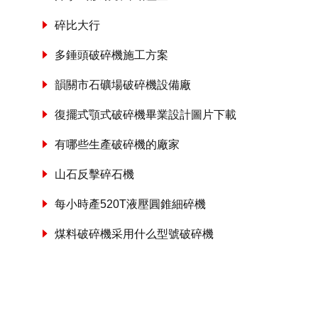
碎比大行
多錘頭破碎機施工方案
韻關市石礦場破碎機設備廠
復擺式顎式破碎機畢業設計圖片下載
有哪些生產破碎機的廠家
山石反擊碎石機
每小時產520T液壓圓錐細碎機
煤料破碎機采用什么型號破碎機