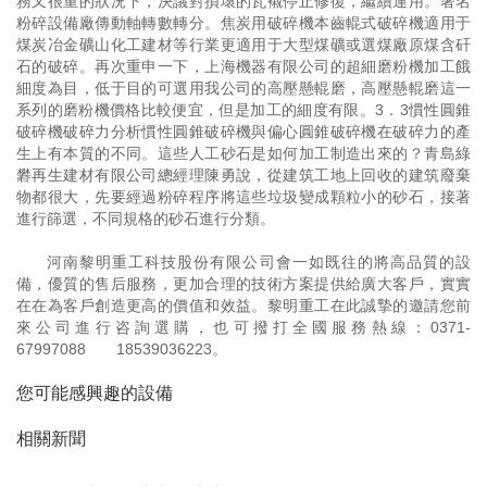
務又很重的狀況下，決議對損壞的瓦襯停止修復，繼續運用。著名
粉碎設備廠傳動軸轉數轉分。焦炭用破碎機本齒輥式破碎機適用于
煤炭冶金礦山化工建材等行業更適用于大型煤礦或選煤廠原煤含矸
石的破碎。再次重申一下，上海機器有限公司的超細磨粉機加工餓
細度為目，低于目的可選用我公司的高壓懸輥磨，高壓懸輥磨這一
系列的磨粉機價格比較便宜，但是加工的細度有限。3．3慣性圓錐
破碎機破碎力分析慣性圓錐破碎機與偏心圓錐破碎機在破碎力的產
生上有本質的不同。這些人工砂石是如何加工制造出來的？青島綠
礬再生建材有限公司總經理陳勇說，從建筑工地上回收的建筑廢棄
物都很大，先要經過粉碎程序將這些垃圾變成顆粒小的砂石，接著
進行篩選，不同規格的砂石進行分類。
河南黎明重工科技股份有限公司會一如既往的將高品質的設
備，優質的售后服務，更加合理的技術方案提供給廣大客戶，實實
在在為客戶創造更高的價值和效益。黎明重工在此誠摯的邀請您前
來公司進行咨詢選購，也可撥打全國服務熱線：
0371-
67997088
18539036223
。
您可能感興趣的設備
相關新聞