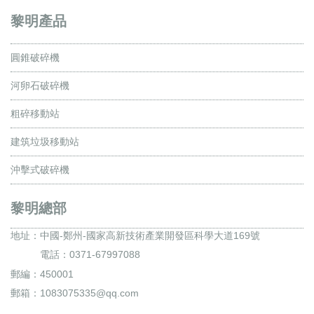
黎明產品
圓錐破碎機
河卵石破碎機
粗碎移動站
建筑垃圾移動站
沖擊式破碎機
黎明總部
地址：
中國-鄭州-國家高新技術產業開發區科學大道169號
電話：0371-67997088
郵編：450001
郵箱：1083075335@qq.com