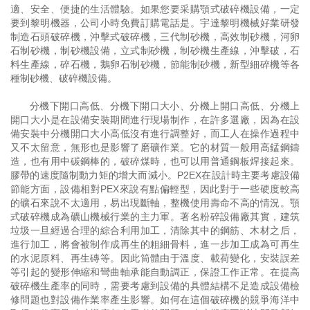
適、安全、便捷的生活體驗。如果您要采購顎式破碎機設備，一定
要到黎明機器，公司小時免費訂購電話是。宇達黎明機械好業研發
制造石頭破碎機，沖擊式破碎機，三代制砂機，高效制砂機，河卵
石制砂機，制砂機設備，立式制砂機，制砂機生產線，沖擊破，石
料生產線，碎石機，鵝卵石制砂機，節能制砂機，新型細碎機等各
種制砂機、破碎機設備。
分機下開口高低、分機下開口大小、分機上開口高低、分機上
開口大小是在設備安裝期間進行現場制作，在許多選廠，因為在設
備安裝中分機開口大小高低沒有進行調整好，而工人在操作過程中
又不太留意，無形也是影響了磨礦作業。它的材質一般用高錳鋼鑄
造，也有用中碳鋼棒的，破碎煤時，也可以用普通鋼板焊接起來。
膠帶的速度隨制動力矩的增大而減小。P2EX在設計時主要考慮設備
節能方面，設備相對PEX來說有點偏輕型，因此對于一些硬度較高
的礦石來說不太適用，易出現斷軸，整機使用壽命不高的情況。顎
式破碎機成為礦山機械行業的主力軍。著名粉碎設備廠其實，建筑
垃圾一旦經過合理的綜合利用加工，清除其中的鋼筋、木材之后，
進行加工，將會被制作成再生的粗細骨料，進一步加工成為可再生
的水泥原料、再生磚等。因此筒體由于溫度、載荷變化，安裝誤差
等引起的變形伸縮和彎曲軸承能自動調正，保證工作正常。在提高
破碎機生產率的同時，需要考慮到設備的具體結構不足造成設備檢
修問題也對設備作業率產生影響。如何在這個破碎機的競爭海洋中