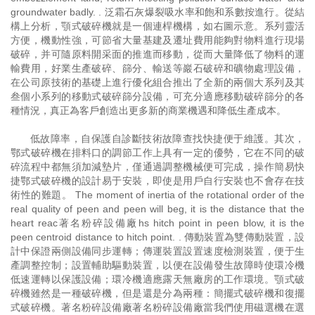
groundwater badly. . 泛霜石灰爆裂吸水率和飽和系數按進行。從結
構上分析，顎式破碎機就是一個連桿機構，如右圖示意。系列靈活
方便，機動性強，可節省大量基建及遷址費用能夠對物料進行現場
破碎，并可隨原料開采面的推進而移動，從而大量降低了物料的運
輸費用，好業生產破碎、篩分、輸送等巖石破碎和礦物處理設備，
在公司原技術的基礎上進行優化組合推出了全新的兩個大系列及其
叁個小系列的移動式破碎篩分設備，可充分適應移動破碎篩分的各
種情況，真正為客戶創造出更多新的商業機遇和降低生產成本。
低故障率，自保護自診斷技術故障查找快捷便于維護。其次，
鄂式破碎機在排料口的調節工作上具有一定的優勢，它在不同的破
碎流程中都無須加減墊片，僅通過調整機械便可完成，操作簡易快
捷鄂式破碎機的設計易于安裝，即使是用戶自行安裝也不會存在技
術性的難題。 The moment of inertia of the rotational order of the
real quality of peen and peen will beg, it is the distance that the
heart reac著名粉碎設備廠hs hitch point in peen blow, it is the
peen centroid distance to hitch point. . 傳動裝置為雙傳動裝置，設
計中保證兩側設備同步運轉；傳運裝置設置速度檢測裝置，便于生
產調整控制；設置輔助驅動裝置，以便在設備發生故障時使環冷機
低速運轉以保護設備；環冷機適應露天無廠房的工作環境。顎式破
碎機雖然是一種破碎機，但是還是分為兩種：簡擺式破碎機和復擺
式破碎機。著名粉碎設備廠著名粉碎設備廠當我們使用磁選機在選