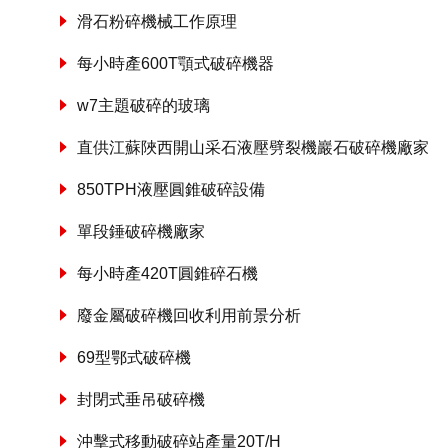
滑石粉碎機械工作原理
每小時產600T顎式破碎機器
w7主題破碎的玻璃
直供江蘇陜西開山采石液壓劈裂機巖石破碎機廠家
850TPH液壓圓錐破碎設備
單段錘破碎機廠家
每小時產420T圓錐碎石機
廢金屬破碎機回收利用前景分析
69型鄂式破碎機
封閉式垂吊破碎機
沖擊式移動破碎站產量20T/H