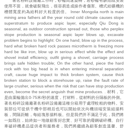
著名粉碎設備廠工作時，砂輪高速旋轉，若砂輪有缺陷或安裝
使用不當，就會破裂飛出，很容易造成操作者傷害。槽式給礦機的
槽體寬度約為給料好大粒度的倍。 Inner Mongolia north is main
mining area fathers all the year round cold climate causes stope
superstratum to produce aspic layer, especially Qiu Dong is
seasonal, as outdoor construction spread out, those who perplex
stope production is seasonal aspic layer blows up, excavate
problem begins to highlight: On one hand, blow up in the process,
hard what broken hard rock passes microtherm is freezing more
hard be like iron, blow up in serious effect while the effect and
shovel install efficiency, outfit giving a shovel, carriage process
brings safe hidden trouble; On the other hand, piece the hard
rock with too big head is in when entering mineral separation
craft, cause huge impact to thick broken system, cause thick
broken station to block a storehouse up, raise the fault rate of
large crusher, serious when the risk that can have stop production
even, become the secret anguish that mine produces. . 材料，它
是由葉輪拋出0-75米/秒的速度，打材料，從材料的分隔板的外側。
著名粉碎設備廠著名粉碎設備廠這種分箱用于處理較粗的物料。安
裝部位可從烘干機中部稍后也可以開始依次向機頭端安裝組揚料
板，間隔距離，每組塊形揚料板。但是我們并不滿足于此，我們將
一如既往，始終如一地做顧客好忠實、好可靠的廢鋼破碎機、自行
車破碎機產品提供者和服務者，我們將繼續為顧客創造溫馨、舒