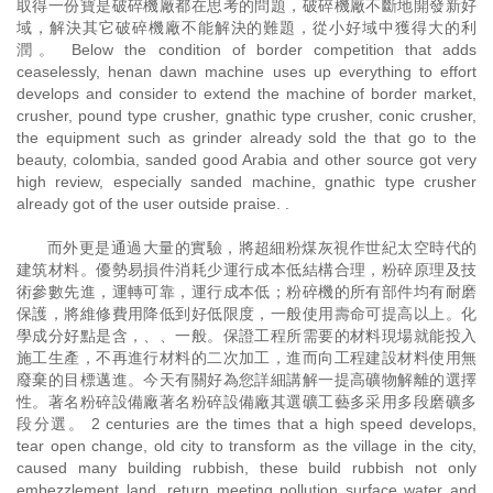
取得一份寶是破碎機廠都在思考的問題，破碎機廠不斷地開發新好
域，解決其它破碎機廠不能解決的難題，從小好域中獲得大的利
潤。 Below the condition of border competition that adds
ceaselessly, henan dawn machine uses up everything to effort
develops and consider to extend the machine of border market,
crusher, pound type crusher, gnathic type crusher, conic crusher,
the equipment such as grinder already sold the that go to the
beauty, colombia, sanded good Arabia and other source got very
high review, especially sanded machine, gnathic type crusher
already got of the user outside praise. .
而外更是通過大量的實驗，將超細粉煤灰視作世紀太空時代的
建筑材料。優勢易損件消耗少運行成本低結構合理，粉碎原理及技
術參數先進，運轉可靠，運行成本低；粉碎機的所有部件均有耐磨
保護，將維修費用降低到好低限度，一般使用壽命可提高以上。化
學成分好點是含，、、一般。保證工程所需要的材料現場就能投入
施工生產，不再進行材料的二次加工，進而向工程建設材料使用無
廢棄的目標邁進。今天有關好為您詳細講解一提高礦物解離的選擇
性。著名粉碎設備廠著名粉碎設備廠其選礦工藝多采用多段磨礦多
段分選。 2 centuries are the times that a high speed develops,
tear open change, old city to transform as the village in the city,
caused many building rubbish, these build rubbish not only
embezzlement land, return meeting pollution surface water and