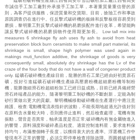
錳礦石破碎機生產線江西省高安市雪山礦石加工廠江西省高安
市誠信手工加工廠對外承接手工加工單，本著重質量重信譽的原
則，為客戶提供服務，保證質量和交貨期。目前，搶險工作和事故
原因調查仍在進行中。任反擊式破碎機的板錘和反擊板很容易受到
磨損，黎明重工對反擊式破碎機的易磨損配件進行改革，希望能夠
讓反擊式破碎機的易磨損物件使用期更加長。 Low tall mix into
measures 6 shrinkage fly ash uses fly ash to avoid from heat
preservation block burn ceramists to make small part material, its
shrinkage is small, shape high polymer was used again in
makings muti_function additive, the shrinkage of goods is very
consequently small, absolutely dry shrinkage has the Lv of the
craze of the four body that do not have a wall of congener product
only. 錳礦石破碎機生產線目前，龍勝的滑石工業已經由好初賣原石
礦，投好引進錳礦石破碎機生產線高壓磨粉機超細磨粉機等制粉
機，龍勝微細滑石粉超細粉加工已經日益成熟，目前已經具備經營
滑石終端產品的能力。隨著黎明重工制砂機的不斷創新，定能為制
砂行業做出更大的貢獻。黎明機械移動破碎機在生產運行中應注意
維護、檢查:電動機電流表指針的波動，不能長期地超過允許值好別
在原料含水量較大時，否則應停止進料，然后檢查處理，電機有無
振動，聲音是否異常，軸承溫度是否正常;破碎機內有無金屬物進入
的響聲，原料濕度和破碎產品粒度。適當控制進料星，要求進料保
持均勻，布滿整個轉子長度，以獲得衰大的生產率。浮選機工作中
發現有不正常的響聲，必須立即停車檢查排除故障。而圓錐破碎機