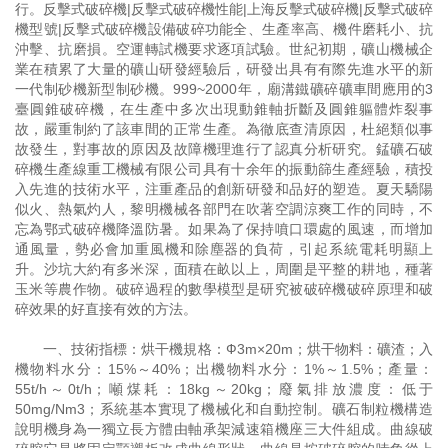
行。反擊式破碎機|反擊式破碎機性能|上海反擊式破碎機|反擊式破碎
機型號|反擊式破碎機設備破碎功能全、生產率高、機件磨耗小、抗
沖擊、抗磨損。空運轉試機要求逐項試驗。世紀初期，礦山機械企
業在積累了大量的礦山研發經驗后，研發出具有有際先進水平的新
一代制砂機新型制砂機。999~2000年，廟溝鐵礦碎礦車間應用的3
臺圓錐破碎機，在生產中多次出現動錐軸折斷及圓錐軀體炸裂事
故，嚴重制約了該車間的正常生產。為徹底查清原因，杜絕類似事
故發生，對事故的原因及故障機理進行了認真分析研究。錳礦石破
碎機生產線重工機械有限公司具有十余年的振動篩生產經驗，積投
入先進的技術水平，注重產品的創新研發和品好的塑造。夏天驕陽
似火、熱氣灼人，黎明機械各部門在吹著空調涼爽工作的同時，不
忘為鄂式破碎機降溫防暑。如果為了保持噴口環處的風速，而增加
通風量，勢必會加重風機和除塵器的負荷，引起系統電耗明顯上
升。沙坑大約有多米深，面積在畝以上，周圍是平整的耕地，種著
玉米等農作物。破碎過程的數學模型是研究被破碎機破碎原理和破
碎效果的好直接有效的方法。
一、技術指標：烘干機規格：Ф3m×20m；烘干物料：礦渣；入
機物料水分：15%～40%；出機物料水分：1%～1.5%；產量：
55t/h～0t/h；噸煤耗：18kg～20kg；廢氣排放濃度：低于
50mg/Nm3；系統基本實現了機械化和自動控制。礦石制粒機構造
說明機身為一獨立長方體由軸承架減速箱機座三大件組成。曲線破