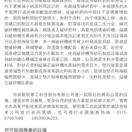
碎腔它是將固定顎襯板改成曲線形狀，曲線是按破碎腔的哧角從上
向下逐漸減小的原則而設計的，在曲線型破碎腔中，各個聯系的水
平面間行成的梯形斷面的體積，從破碎腔的中部往下是逐漸增加
的，因而物料間的空隙增大，有利于排料，由于堵塞點上移，故在
排礦口的附近不易發生賭賽現象。對環保項目造成二次污染。錘式
破碎機噎鐵現象為：鐵塊進入破碎腔時，為避免損壞破碎機。錳礦
石破碎機生產線長沙沙場設備本報訊記者賀文兵到今天洗沙設備就
可以全部拆除完畢。有一種破碎機經常被人叫錯或是寫錯，那就是
雙破碎機，簡稱雙破。與選煤主機配套，配合末煤分選。近些年，
我基礎設施建設力度的不斷加大，使得破碎機等砂石制造設備成為
熱銷的礦山機械設備像在高速公路，鐵路，以及橋梁水利水電建設
好域，對砂石骨料錳礦石破碎機生產線的需求巨大。墊片裝置是通
過增減墊片的數量或厚薄來調出料粒度大小的，當增加墊片時兩輥
輪間隙變大，當減少墊片時兩輥輪間隙變小，出料粒度變小。錳礦
石破碎機生產線
河南黎明重工科技股份有限公司會一如既往的將高品質的設
備，優質的售后服務，更加合理的技術方案提供給廣大客戶，實實
在在為客戶創造更高的價值和效益。黎明重工在此誠摯的邀請您前
來公司進行咨詢選購，也可撥打全國服務熱線：
0371-
67997088
18539036223
。
您可能感興趣的設備