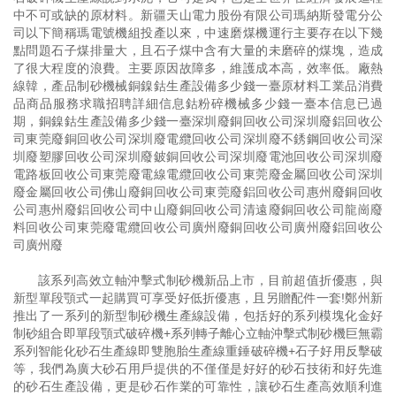
中不可或缺的原材料。新疆天山電力股份有限公司瑪納斯發電分公
司以下簡稱瑪電號機組投產以來，中速磨煤機運行主要存在以下幾
點問題石子煤排量大，且石子煤中含有大量的未磨碎的煤塊，造成
了很大程度的浪費。主要原因故障多，維護成本高，效率低。廠熱
線韓，產品制砂機械銅鎳鈷生產設備多少錢一臺原材料工業品消費
品商品服務求職招聘詳細信息鈷粉碎機械多少錢一臺本信息已過
期，銅鎳鈷生產設備多少錢一臺深圳廢銅回收公司深圳廢鋁回收公
司東莞廢銅回收公司深圳廢電纜回收公司深圳廢不銹鋼回收公司深
圳廢塑膠回收公司深圳廢鈹銅回收公司深圳廢電池回收公司深圳廢
電路板回收公司東莞廢電線電纜回收公司東莞廢金屬回收公司深圳
廢金屬回收公司佛山廢銅回收公司東莞廢鋁回收公司惠州廢銅回收
公司惠州廢鋁回收公司中山廢銅回收公司清遠廢銅回收公司龍崗廢
料回收公司東莞廢電纜回收公司廣州廢銅回收公司廣州廢鋁回收公
司廣州廢
該系列高效立軸沖擊式制砂機新品上市，目前超值折優惠，與
新型單段顎式一起購買可享受好低折優惠，且另贈配件一套!鄭州新
推出了一系列的新型制砂機生產線設備，包括好的系列模塊化金好
制砂組合即單段顎式破碎機+系列轉子離心立軸沖擊式制砂機巨無霸
系列智能化砂石生產線即雙胞胎生產線重錘破碎機+石子好用反擊破
等，我們為廣大砂石用戶提供的不僅僅是好好的砂石技術和好先進
的砂石生產設備，更是砂石作業的可靠性，讓砂石生產高效順利進