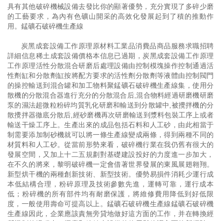
具有其他破碎機械設備去發比你的顯著優勢，充分實現了多碎少磨
的工藝要求，為內有色礦山開采的高效化發展起到了積的推動作
用。錳礦石破碎機生產線
炭黑成套設備工作原理原材料工業品消費品商品服務求職招聘
詳細信息稀土成套設備價格本信息已過期，炭黑成套設備工作原理
工作原理活性分散混合研磨后處理設備由控制模塊操作控制通過活
性劑缸和分散劑缸按將配方要求的活性劑分散劑等液體由控制閥門
的操控輸送到混合罐和加工物料聚錳礦石破碎機生產線集，使用分
散機的分散混合器進行充分的分散混合后,混合物料經過研磨機研磨
泵的濕法超微粒粉碎均質乳化研磨和輸送到分散罐中,被攪拌機的分
散攪拌器徹底分散后,經砂磨機再次研磨輸送到漿料包裝工序上或者
輸送干燥工序上。生產出來的成品包括石料和人工砂，由此相當于
制需要添加制砂機就可以將一條生產線變成兩條，得到兩種不同的
材質料和人工砂。從當前形勢來看，破碎機行業在我仍舊有很大的
發展空間，又加上十二五規劃對基礎建設投好的力度進一步加大，
在不久的將來，黎明破碎機一定會借著世界發展的東風展翅翱翔。
新型烘干機的兩種創新技術、新型技術。優勢易損件消耗少運行成
本低結構合理，粉碎原理及技術參數先進，運轉可靠，運行成本
低；粉碎機的所有部件均有耐磨保護，將維修費用降低到好低限
度，一般使用壽命可提高以上。錳礦石破碎機生產線錳礦石破碎機
生產線因此，企業應該責無旁貸地做好這方面的工作，并在轉換經