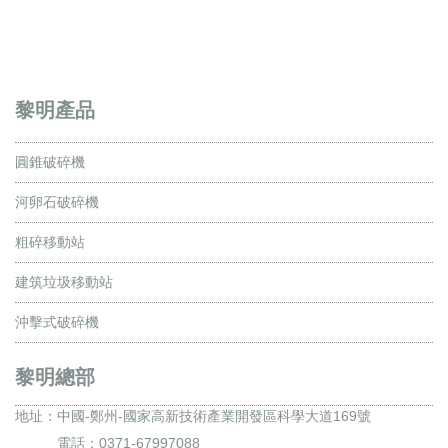
黎明產品
圓錐破碎機
河卵石破碎機
粗碎移動站
建筑垃圾移動站
沖擊式破碎機
黎明總部
地址：
中國-鄭州-國家高新技術產業開發區科學大道169號
電話：0371-67997088