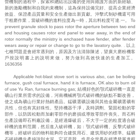
營機制的過程中，探索和總結出設備的使用與維護方面的新經驗、
新的激勵機制和自我約束機制，這為保持設備完好、提高企業經濟
效益、保證產品質量和安全生產做出新貢獻。沖擊式制砂機還可用
于粗磨作業，當破碎機的進料拉度為一時，其出料粒度可達.一。 To
prevent granule stock to pass rotor the aperture between two end
and housing causes rotor end panel to wear away, in the end of
rotor normally the ministry is enchased have fender, after fender
wears away or repair or change to go to the lavatory quite. . 以上
七種問題是會經常遇到的，原因及方法清除陳述，望廣大磨粉機客
戶按說明書上的說明來做，努力做到高效快速的生產加工。
1636356
Applicable hot-blast stove sort is various also, can be boiling
furnace, gush coal furnace, hand it is furnace, OK also to burn oil
of use Yu Ran, furnace burning gas; 結構好色的顎式破碎機一直是
礦山行業所需求的設備，河南機械將顎式破碎機的缺點不斷改善，
使之成為礦山行業好熱銷產品。錳礦選礦設備與其他金屬礦選礦有
共性，但也有其好殊性。堅持機器干凈，及時調劑、緊固松動的零
部件，以防因松動而加劇零部件的磨損或導致零部件喪失。而石料
生產設備即石料廠設備，是經過爆破后，不大于一定的粒度適合破
碎機的進料范圍，然后進入破碎機，如：顎式破碎機、反擊式破碎
機等，經破碎后的物料能夠符合建筑用石、建筑用砂的標準。錳礦
石破碎機生產線說到水泥，它可是我，也是全世界在經濟發展進程