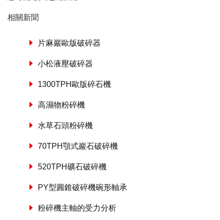
相關新聞
片麻巖歐版破碎器
小松液壓破碎器
1300TPH歐版碎石機
高濕物粉碎機
水草石頭粉碎機
70TPH顎式巖石破碎機
520TPH礦石破碎機
PY型圓錐破碎機碗形軸承
粉碎機主軸的受力分析