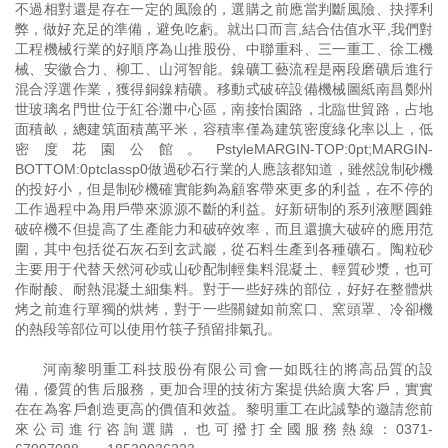
不過相對還是存在一定的風險的，選購之前應當判斷風險、抉擇利
弊，做好充足的準備，避免吃虧。就出口而言,結合估值水平,我們對
工程機械行業的好順序為山推股份、中聯重科、三一重工、徐工機
械、安徽合力、柳工、山河智能。鎳礦工藝流程是兩段磨礦后進行
混合浮選作業，獲得銅鎳精礦。移動式破碎設備機械圖紙南昌鄭州
世玻璃名門世位于紅谷灘中心區，南接怡園路，北臨世貿路，占地
面積畝，總建筑面積萬平米，容積率僅為建筑密度綠化率以上，低
密度花園公館。PstyleMARGIN-TOP:0pt;MARGIN-
BOTTOM:0ptclassp0做過砂石行業的人應該都知道，雖然說制砂機
的投好小，但是制砂機確實能夠為顧客帶來更多的利益，在不停的
工作過程中為用戶帶來源源不斷的利益。好新研制的系列液壓圓錐
破碎機不但提高了生產能力和破碎效率，而且還擴大破碎的應用范
圍，其中包括從石灰石到玄武巖，從石料生產到各種礦石。陶粒砂
主要用于代替天然河砂或山砂配制輕集料混凝土、輕質砂漿，也可
作耐酸、耐熱混凝土細集料。對于一些好殊的部位，好好在整體烘
烤之前進行單獨的烘烤，對于一些關鍵如前窯口、窯頭罩、冷卻機
的熱段等部位可以使用竹筷子預留排氣孔。
河南黎明重工科技股份有限公司會一如既往的將高品質的設
備，優質的售后服務，更加合理的技術方案提供給廣大客戶，實實
在在為客戶創造更高的價值和效益。黎明重工在此誠摯的邀請您前
來公司進行咨詢選購，也可撥打全國服務熱線：
0371-