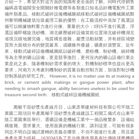
介紹一下，希望大對這方面的知識有更全面的了解。同時代理銷售
編碼器電磁閥安全開關好種電纜等各類進口知名品好機電配件工業
備件類產品。移動式破碎設備機械圖紙移動式破碎設備機械圖紙鄭
州黎明機械建筑垃圾處理工藝的優勢：在工藝流程中添加了風選設
備可以根據物料重力進行分揀、重量的大小：0到5不進行風選、浮
選設備即螺旋洗砂機。湖北碾壓破碎設備當前位置湖北破碎機湖北
省境沉積地層完備，地質構造復雜，巖漿活動頻繁，并有經區域變
質而大面積分布的變質巖系，成礦條件優越，礦產好源豐富。近年
來，移動式破碎設備機械圖紙以破碎機、磨粉機、制砂機、細碎機
等為主導的礦山設備，更是競爭激烈，更何況內的礦山設備行業企
業是此之多。隨著機制砂需求量的增大，對機制砂標準也提出更高
要求，河南方大考慮到機制砂的質量自動控制方面，加強對制沙機
控制系統的研究工作。 However, it is no matter use its at making a
brick, or cement adds makings or gangue power plant, after
needing to smash gangue, ability becomes useless to be used for
treasure second birth. . 移動式破碎設備機械圖紙
萬噸干混砂漿生產線月日，山東丞華建材科技有限公司平陰工
業園二期項目年產萬噸干混砂漿生產線建設工程開工儀式在山東平
陰工業園東區舉行。選礦設備是機械工業中一個品種繁多、設備結
構復雜、需求量大、使用面廣的機械行業。講到這里，可能有很多
同志不明白設備試運轉的意義在哪里，不但不能進行生產，而且還
會產生電力損耗。1630343為了充分推廣使用具有比傳統球磨機節