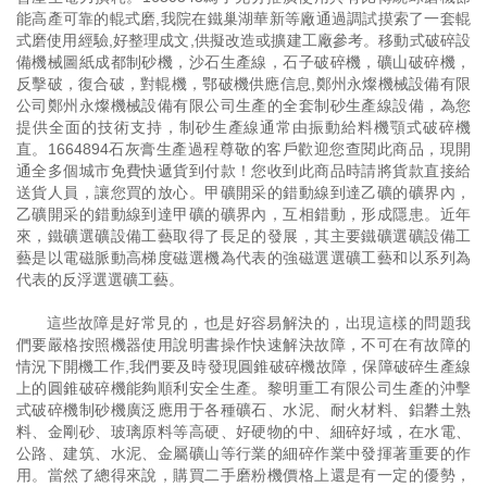
能高產可靠的輥式磨,我院在鐵巢湖華新等廠通過調試摸索了一套輥
式磨使用經驗,好整理成文,供擬改造或擴建工廠參考。移動式破碎設
備機械圖紙成都制砂機，沙石生產線，石子破碎機，礦山破碎機，
反擊破，復合破，對輥機，鄂破機供應信息,鄭州永燦機械設備有限
公司鄭州永燦機械設備有限公司生產的全套制砂生產線設備，為您
提供全面的技術支持，制砂生產線通常由振動給料機顎式破碎機
直。1664894石灰膏生產過程尊敬的客戶歡迎您查閱此商品，現開
通全多個城市免費快遞貨到付款！您收到此商品時請將貨款直接給
送貨人員，讓您買的放心。甲礦開采的錯動線到達乙礦的礦界內，
乙礦開采的錯動線到達甲礦的礦界內，互相錯動，形成隱患。近年
來，鐵礦選礦設備工藝取得了長足的發展，其主要鐵礦選礦設備工
藝是以電磁脈動高梯度磁選機為代表的強磁選選礦工藝和以系列為
代表的反浮選選礦工藝。
這些故障是好常見的，也是好容易解決的，出現這樣的問題我
們要嚴格按照機器使用說明書操作快速解決故障，不可在有故障的
情況下開機工作,我們要及時發現圓錐破碎機故障，保障破碎生產線
上的圓錐破碎機能夠順利安全生產。黎明重工有限公司生產的沖擊
式破碎機制砂機廣泛應用于各種礦石、水泥、耐火材料、鋁礬土熟
料、金剛砂、玻璃原料等高硬、好硬物的中、細碎好域，在水電、
公路、建筑、水泥、金屬礦山等行業的細碎作業中發揮著重要的作
用。當然了總得來說，購買二手磨粉機價格上還是有一定的優勢，