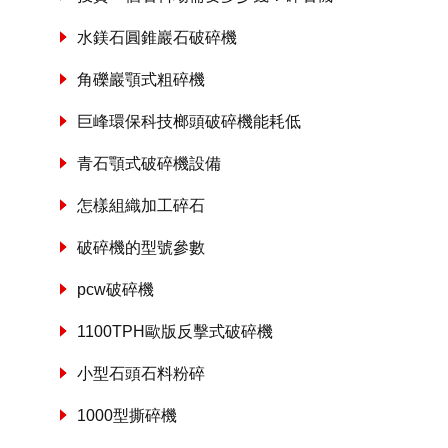
水鎂石圓錐巖石破碎機
角礫巖顎式粗碎機
巨峰環保科技榔頭破碎機能耗低
青石顎式破碎機設備
怎樣組織加工碎石
破碎機的型號參數
pcw破碎機
1100TPH歐版反擊式破碎機
小型石頭石料粉碎
1000型撕碎機