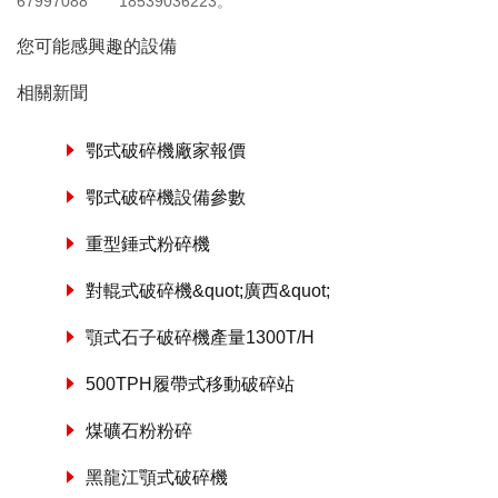
67997088
18539036223
。
您可能感興趣的設備
相關新聞
鄂式破碎機廠家報價
鄂式破碎機設備參數
重型錘式粉碎機
對輥式破碎機&quot;廣西&quot;
顎式石子破碎機產量1300T/H
500TPH履帶式移動破碎站
煤礦石粉粉碎
黑龍江顎式破碎機