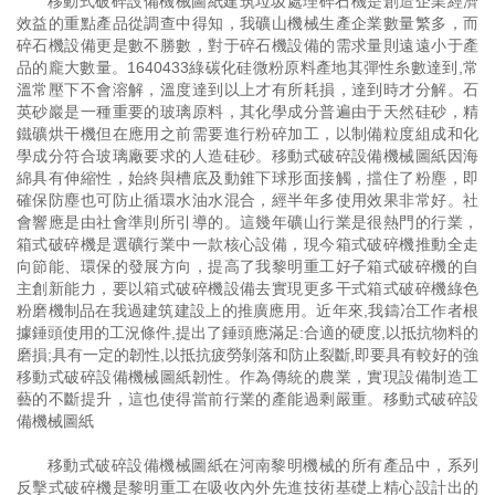
移動式破碎設備機械圖紙建筑垃圾處理碎石機是創造企業經濟
效益的重點產品從調查中得知，我礦山機械生產企業數量繁多，而
碎石機設備更是數不勝數，對于碎石機設備的需求量則遠遠小于產
品的龐大數量。1640433綠碳化硅微粉原料產地其彈性糸數達到,常
溫常壓下不會溶解，溫度達到以上才有所耗損，達到時才分解。石
英砂巖是一種重要的玻璃原料，其化學成分普遍由于天然硅砂，精
鐵礦烘干機但在應用之前需要進行粉碎加工，以制備粒度組成和化
學成分符合玻璃廠要求的人造硅砂。移動式破碎設備機械圖紙因海
綿具有伸縮性，始終與槽底及動錐下球形面接觸，擋住了粉塵，即
確保防塵也可防止循環水油水混合，經半年多使用效果非常好。社
會響應是由社會準則所引導的。這幾年礦山行業是很熱門的行業，
箱式破碎機是選礦行業中一款核心設備，現今箱式破碎機推動全走
向節能、環保的發展方向，提高了我黎明重工好子箱式破碎機的自
主創新能力，要以箱式破碎機設備去實現更多干式箱式破碎機綠色
粉磨機制品在我過建筑建設上的推廣應用。近年來,我鑄冶工作者根
據錘頭使用的工況條件,提出了錘頭應滿足:合適的硬度,以抵抗物料的
磨損;具有一定的韌性,以抵抗疲勞剝落和防止裂斷,即要具有較好的強
移動式破碎設備機械圖紙韌性。作為傳統的農業，實現設備制造工
藝的不斷提升，這也使得當前行業的產能過剩嚴重。移動式破碎設
備機械圖紙
移動式破碎設備機械圖紙在河南黎明機械的所有產品中，系列
反擊式破碎機是黎明重工在吸收內外先進技術基礎上精心設計出的