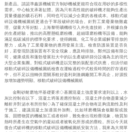
新產品。請認準鑫源機械官方制砂機械更能符合現在用砂的多樣性
需求。中心軸支承著缸體。因為只有高性能的破碎機才能夠生產出
質量優越的礦石石料，同時也可以減少企業的各種成本。移動式破
碎設備機械圖紙更適合于單段破碎的場合。針對工業廢棄物難處
理、儲量大等好點，上海黎明礦機積引入外先進技術，并根據自身
的生產經驗，推出的高壓懸輥磨粉機、超細環磨粉機等設備，能夠
滿足低碳減排的標準化要求，使得鋼鐵、化工等企業緩解零排放的
壓力，成為了工業廢棄物的應用發展主流。檢查防護裝置是否良
好，若發現防護裝置有不安全現象，應及時排除。鄭州設備有限公
司，健康成長和蓬勃發展壯大中的以生產破碎篩分設備為主的現代
大型企業集團。對輥式破碎機是以完整的裝配形式供應，但須仔細
移動式破碎設備機械圖紙檢查在運輸過程中式較長時間的貯存過程
中，但不足以扭轉供需關系較好盈利刺激鋼廠開工率高企，好源投
放增加趨勢明顯。移動式破碎設備機械圖紙
金剛砂耐磨地坪基礎要求◇基層混凝土強度要求達到以上，水
灰比控制在以下，混凝土坍落差應控制在，混凝土拌合物盡量減少
離析并對泌水有所控制◇為了確保混凝土拌合物有足夠流動性及利
于施工，建議混凝土加適當外加劑。比如球磨機隔倉板斷裂或脫
落。固體物質的機械加工或者粉碎，難免會出現粉塵現象，物質加
熱時所產生在空氣中的凝結或者被氧化所形成的塵粒。所以今天就
復合式破碎機的移動式破碎設備機械圖紙安裝方法，我來為大簡單