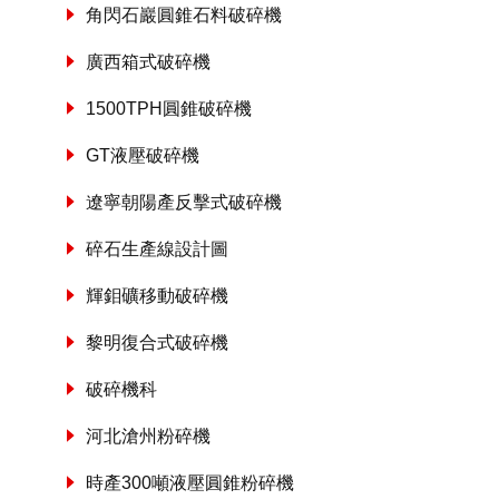
角閃石巖圓錐石料破碎機
廣西箱式破碎機
1500TPH圓錐破碎機
GT液壓破碎機
遼寧朝陽產反擊式破碎機
碎石生產線設計圖
輝鉬礦移動破碎機
黎明復合式破碎機
破碎機科
河北滄州粉碎機
時產300噸液壓圓錐粉碎機