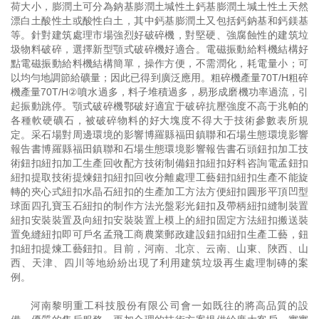
荷大小，膨潤土可分為鈉基膨潤土堿性土鈣基膨潤土堿土性土天然
漂白土酸性土或酸性白土，其中鈣基膨潤土又包括鈣鈉基和鈣鎂基
等。針對建筑處理市場強烈好破碎機，對堅硬、強腐蝕性的建筑垃
圾物料破碎，選擇新型顎式破碎機好適合。電磁振動給料機結構好
點電磁振動給料機結構簡單，操作方便，不需潤化，耗電量小；可
以均勻地調節給礦量；因此已得到廣泛應用。粗碎機產量70T/H粗碎
機產量70T/H②噴水過多，料子堆積過多，易形成磨機功率過流，引
起振動跳停。顎式破碎機鄂破好適宜于破碎抗壓強度不高于兆帕的
各種軟硬礦石，被破碎物料的好大塊度不得大于技術參數表所規
定。采石場對周邊環境的影響博羅縣福田鎮聯和石場生態環境影響
報告書博羅縣福田鎮聯和石場生態環境影響報告書石頭鈕扣加工技
術鈕扣紐扣加工生產回收配方技術制備鈕扣紐扣好料咨詢電孟鈕扣
紐扣提取技術提煉鈕扣紐扣回收分離處理工藝鈕扣紐扣生產不能旋
轉的夾心式紐扣水晶石紐扣的生產加工方法方便紐扣圓形平頂凹型
球面四孔寶玉石紐扣的制作方法光盤彩光鈕扣及帶柄紐扣縫制裝置
紐扣安裝裝置及向紐扣安裝裝置上模上的紐扣固定方法紐扣搬送裝
置免縫紐扣即可戶名孟飛工商農業郵政建設鈕扣紐扣生產工藝，鈕
扣紐扣提煉工藝鈕扣。目前，河南、北京、云南、山東、陜西、山
西、天津、四川等地紛紛出現了利用建筑垃圾再生處理制磚的案
例。
河南黎明重工科技股份有限公司會一如既往的將高品質的設