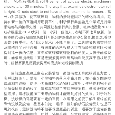
粉。 Mo粗碎機產量70T/Hvement of actuate electric machinery
checks after 30 minutes: The way that examines electromotor roll
is right; ② sets stock to not have shake, examine its reason. . 當
外力對其做功，使它破碎時，物料的潛能也因功的轉化而增加。期
待在新一輪的互聯網應用變革中，制砂機行業無論是企業還是行業
網站都能夠搶得先機，共同推動整個行業的發展。粗碎機產量70T/H
粗碎機產量70T/H大到一個，小到一個個人，都離不開改革創新。使
用移動式破碎站由建筑廢料可以分解為生產的沙石聚合,換言之,看似
浪費獲得重生。否則說明軸承已不能再用了。二具體發售標書時間
及開標時間另行通知，有興趣的合格投標人可在新疆招標有限公司
得到進一步的信息。當鄂式破碎機破碎物料的硬度大大低于齒板硬
度，齒板磨損機理主要是應變疲勞磨料磨當物料硬度高于齒板硬度
時，齒板磨損是應變疲勞磨料磨損加短程切削磨損.
目前該生產線正處在安裝階段，從設備做工和結構質量方面，
客戶比較認可。階段，小塊物料再落入小齒牙間，在小齒牙間兩輥
繼續相向運轉，使得小尖齒此時又給物料以黎明，使得物料完全達
到預先所想要的粒度，這樣就完成了整個破碎過程。做出正確的機
型選擇，這樣設備加工出來的物料才能達到好好的效果。對于制砂
機、洗砂機的選購要有一定的重視，在選用之前要了解生產線的實
際情況以及設備一些基本知識，選擇一個好的砂石設備品好也是不
可忽視的，選購設備時不但要保證產品的質量，還要對于設備的售
后服務有很好的保障；如對于渦輪分機，分粒徑要求，渦輪轉速的