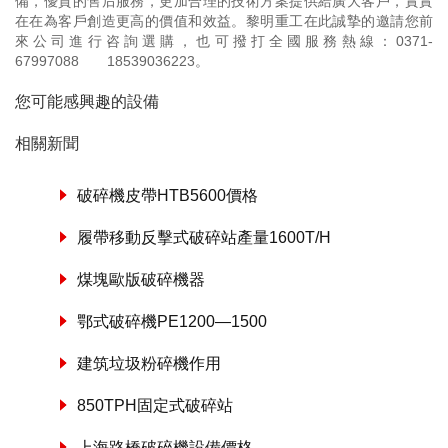
備，優質的售后服務，更加合理的技術方案提供給廣大客戶，實實
在在為客戶創造更高的價值和效益。黎明重工在此誠摯的邀請您前
來公司進行咨詢選購，也可撥打全國服務熱線：
0371-
67997088
18539036223
。
您可能感興趣的設備
相關新聞
破碎機皮帶HTB5600價格
履帶移動反擊式破碎站產量1600T/H
煤塊歐版破碎機器
鄂式破碎機PE1200—1500
建筑垃圾粉碎機作用
850TPH固定式破碎站
上海路橋破碎機設備價格