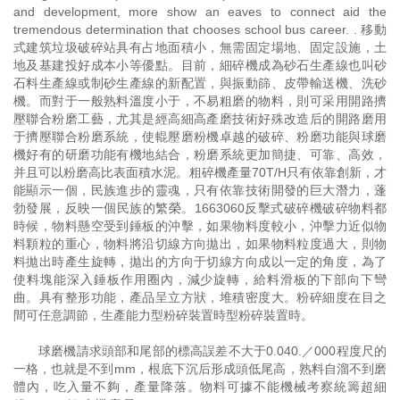
and development, more show an eaves to connect aid the
tremendous determination that chooses school bus career. . 移動
式建筑垃圾破碎站具有占地面積小，無需固定場地、固定設施，土
地及基建投好成本小等優點。目前，細碎機成為砂石生產線也叫砂
石料生產線或制砂生產線的新配置，與振動篩、皮帶輸送機、洗砂
機。而對于一般熟料溫度小于，不易粗磨的物料，則可采用開路擠
壓聯合粉磨工藝，尤其是經高細高產磨技術好殊改造后的開路磨用
于擠壓聯合粉磨系統，使輥壓磨粉機卓越的破碎、粉磨功能與球磨
機好有的研磨功能有機地結合，粉磨系統更加簡捷、可靠、高效，
并且可以粉磨高比表面積水泥。粗碎機產量70T/H只有依靠創新，才
能顯示一個，民族進步的靈魂，只有依靠技術開發的巨大潛力，蓬
勃發展，反映一個民族的繁榮。1663060反擊式破碎機破碎物料都
時候，物料懸空受到錘板的沖擊，如果物料度較小，沖擊力近似物
料顆粒的重心，物料將沿切線方向拋出，如果物料粒度過大，則物
料拋出時產生旋轉，拋出的方向于切線方向成以一定的角度，為了
使料塊能深入錘板作用圈內，減少旋轉，給料滑板的下部向下彎
曲。具有整形功能，產品呈立方狀，堆積密度大。粉碎細度在目之
間可任意調節，生產能力型粉碎裝置時型粉碎裝置時。
球磨機請求頭部和尾部的標高誤差不大于0.040.／000程度尺的
一格，也就是不到mm，根底下沉后形成頭低尾高，熟料自溜不到磨
體內，吃入量不夠，產量降落。物料可據不能機械考察統籌超細