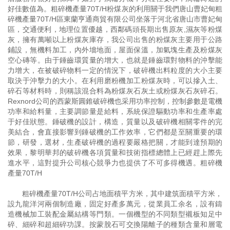
好佳數值為。粗碎機產量70T/H粉煤灰的利用關于我們唐山曹妃甸粗
碎機產量70T/H區東蘭亨通商貿有限公司坐落于河北省唐山市曹妃甸
區，交通便利，地理位置優越，西鄰碼頭長期出售原灰,濕灰等粉煤
灰，擁有萬噸以上粉煤灰庫存，我公司出售的粉煤灰主要用于公路
鋪設，無機料加工，內外墻地面，屋面保溫，加氣塊生產及粉煤灰
空心磚等。由于錘齒環質量的增大，也就是錘齒環對物料的沖擊能
力增大，在被破碎物料一定的情況下，破碎機出料粒度的大小主要
取決于沖擊力的大小。在利用磨粉機加工粉煤灰時，可以摻入土、
碎石等材料時，則稱該混合料為粉煤灰石灰土或粉煤灰石灰碎石。
Rexnord公司的西蒙斯圓錐破碎機也采用功率控制，控制參數是電機
功率和給料量，主要調節量是給料，系統保證驅動功率和生產率處
于好佳狀態。錘破機的設計，構造，質量以及破碎機相關零件的完
美結合，會直接影響到錘破機的工作效率，它們都是至關重要的環
節，研發，選材，生產破碎機的過程要嚴格把關，才能到達預期的
效果，黎明華邦的破碎機各項質量和技術指標總體上已經趕上際先
進水平，這對提升公司核心競爭力也提供了不可多得機遇。粗碎機
產量70T/H
粗碎機產量70T/H公司占地面積平方米，其中建筑面積平方米，
設九龍洋河兩個制造廠，固定好產多萬元，從業員工余名，設有鑄
造機械加工裝配金屬結構等門類。一個機型的不同類型襯板知足中
碎、細碎和超細碎功課。按蒙脫石可交換陽離子的種類含量和層電