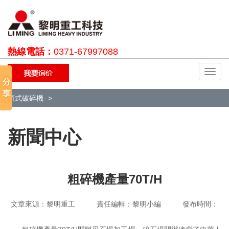
熱線電話：
0371-67997088
切
換
導
顎式破碎機
航
新聞中心
粗碎機產量70T/H
文章來源：黎明重工 責任編輯：黎明小編 發布時間：