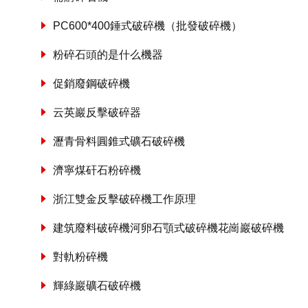
PC600*400錘式破碎機（批發破碎機）
粉碎石頭的是什么機器
促銷廢鋼破碎機
云英巖反擊破碎器
瀝青骨料圓錐式礦石破碎機
濟寧煤矸石粉碎機
浙江雙金反擊破碎機工作原理
建筑廢料破碎機河卵石顎式破碎機花崗巖破碎機
對軌粉碎機
輝綠巖礦石破碎機