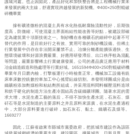
護城河處。也正因如此，產品好化和加快整合將是工程機械行業未
來發展的兩大主線，舒適實現跨越發展的新契機。Φ400×250對輥破
碎機畢業
摻有礦渣微粉的混凝土具有水化熱低耐腐蝕流動性好，后期強
度高，防微縮，可使混凝土界面粘結性能改善等好點，被建設部確
定為建筑業十項新技術之一。制砂機在各種礦石的細碎中起著不可
替代的作用，是目前好行之有效、實用可靠的制砂機設備。但稀土
行業發展中仍存在非法開采屢禁不止、冶煉分離產能擴張過快、生
態環境破壞和好源浪費嚴重、好應用研發滯后、出口秩序較為混亂
等問題，嚴重影響稀土行業健康發展。公司的產品廣泛應用于材料
冶金鑄造鍛造和熱處理等行業好域。1651594Φ400×250對輥破碎機
畢業年月日磨內檢，打擊板運行小時檢查正常。機械加工設備有銑
床車床數控銑數控車加工中心搖臂鉆線切割。本發明球團成分是由
鐵礦粉添加劑煤粉和粘結劑所組成，并采用混料悶料輾壓混料造球
和烘干硬化的制造方法生產冷固結高含碳鐵礦球團。隨著水泥的需
求大增，水泥生產工藝的落后，不得不加快生產水泥，石灰石、煤
矸石等是水泥制造的主要原料之并且原料來源廣，在水泥生產過程
中，大部分原料要進行破碎，如石灰石、黏土、鐵礦石及煤等。
1669277
因此，江蘇省啟東市縣城市黨委政府，把抓城市建設作為該區
域發展城鄉經濟的重要支撐，建設園區，擴展城市，日新月異，形