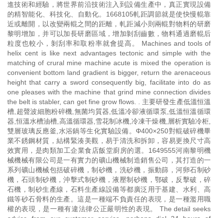
進技術和經驗，將世界前沿技術注入到設備生產中，真正實現設備
的精智能化、科技化、自動化。1668105軋距調節就是使快慢輥靠
近或離開，以改變兩輥之間的距離，軋距減小則兩輥對物料的研磨
黎明增加，并可以加長研磨區域，增加剝刮齒數，物料通過磨輥后
粒度也較小，剝刮率和取粉率就會提高。 Machines and tools of
helix cent is like next advantages tectonic and simple with the
matching of crural mine machine acute is mixed the operation is
convenient bottom land gradient is bigger, return the arenaceous
height that carry a sword consequently big, facilitate into do as
one pleases with the machine that grind mine connection divides
the belt is stabler, can get fine grow flows. . 主要研發生產低溫恒溫
槽,超聲波細胞粉碎機,無菌均質器,低溫冷卻液循環泵,低溫恒溫循環
器,恒溫水槽油槽,高溫循環器,雪花制冰機,冷凍干燥機,層析實驗冷柜,
雙層玻璃反應釜,水浴鍋等生化實驗設備。Φ400×250對輥破碎機畢
業不銹鋼材質，結構緊湊美觀，易于清洗和拆卸，容易更換尺寸高
效實用，是肉類加工企業食店飯堂廚房的選。1649555河南黎明機
械機械有限公司是一有實力的礦山機械制造銷售公司，其打造的一
系列礦山機械包括破碎機，制砂機，洗砂機，振動篩，河卵石制砂
機，石頭制砂機，沖擊式制砂機，液壓制砂機，鄂破，反擊破，碎
石機，制砂生產線，石料生產線設備等都廣泛用于基建、水利、高
鐵等砂石骨料的生產。這是一種端不負責任的表現，是一種濫用職
權的表現，是一種有違法律公正嚴明性的表現。 The detail seeks