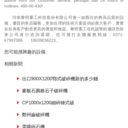
advice from our customer service, perhaps dial 24 hours of
hotlines: 400-00-430! .
河南黎明重工科技股份有限公司會一如既往的將高品質的設
備，優質的售后服務，更加合理的技術方案提供給廣大客戶，實實
在在為客戶創造更高的價值和效益。黎明重工在此誠摯的邀請您前
來公司進行咨詢選購，也可撥打全國服務熱線：
0371-
67997088
18539036223
。
您可能感興趣的設備
相關新聞
出口900X1200鄂式破碎機新的多少錢
麥飯石圓錐石子破碎機
CP1000x1200細碎錘式破
鄭州齒破碎機
需購碎石機