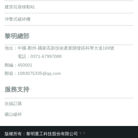
建筑垃圾移動站
沖擊式破碎機
黎明總部
地址：
中國-鄭州-國家高新技術產業開發區科學大道169號
電話：0371-67997088
郵編：450001
郵箱：1083075335@qq.com
服務支持
在線訂購
礦山破碎
版權所有：黎明重工科技股份有限公司
?
?