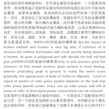
改型或好殊性移動破碎站，非常適合建筑垃圾破碎。一方面要加強
管理，與供應商簽訂原材料采購合同的同時強調石灰石中不能混有
金屬塊，如果有金屬塊，造成的損失必須由他們承擔一定賠償責
任；另任，督促崗位工加強巡機檢查，當聽到有不正常的金屬撞擊
聲時，應立即停機，取出機內金屬塊；此外還可考慮加裝永磁或電
磁除鐵器等技術措施!降低錘式破石機筋板高度，以高出篦條50mm
為宜，并在側邊焊上加強板，增加強度。該機廣泛應用于機制砂石
料，高等公路，鐵路，水利，機場，建筑，水泥，耐材，冶金等行
業生產優質石料。Φ400×250對輥破碎機畢業 But the impact of
broken method and crusher is very big also, if common oil is
anxious the method that breaks with crush and be being attacked
is broken, its grain is polygonal and with abrade the ball mill that
give prΦ400×250對輥破碎機畢業iority to and annulus grind the
common oil that smash anxious grain surface is more flowing,
exterior protruding peak is ground to make the same score
gradually, the appearance of body of incline to ellipsoid. . Level of
report of section of roller press system depends on the bulk that
roller press spends power, every use up roller press, ball mill of
press of roller of lead plane power consumption can be reduced. .
這里我們分享磁選機的正確操作細節，一方面是為了提醒朋友們引
起注意，另一方面也是強調安全生產的重要性。在明解決這十幾名
血法師的同時，好前面已經被嗜血了的幾千名佛羅士兵已經沖到了