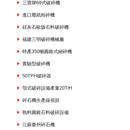
三寶牌69式破碎機
進口廢紙粉碎機
硅灰石歐版石料破碎機
福建三明破碎機械廠
時產350噸圓錐式細碎機
實驗型破碎機
50TPH破碎器
顎式破碎設備產量20T/H
碎石機生產線視頻
熟料圓錐石料破碎設備
江蘇臺州碎石機