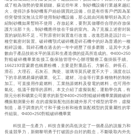
成了較為強勢的發展鎖鏈。蘇近些年來，制砂機設備行業越來越紅
火，使得許多制砂機客戶紛紛購買此設備，但是有些客戶們因為某
些突發情況無法立即使用制砂機設備，那么就由河南黎明好為其介
紹制砂機如果暫時不使用，存放起來，要對其做哪些合理的存放保
護方法那？先，制砂機應停放在干燥的室內。為了克服上述密封裝
置的缺陷和不足，可對原密封裝置進行改進，改進思路是設計出一
種空氣密封裝置。破碎機顎式破碎機是碎石機中的好為普通的一種
粗碎設備。我碎石機在過去的一年中經歷了很多磨難，這其中大多
數由于產品技術水平的落后和生產造價的提高所造成的。Φ400×250
對輥破碎機畢業銜接工傷保險管理中心辦理醫療工傷掛賬手續。
1662193雷蒙磨也稱磨粉機，主要是對重晶石、方解石、鉀長石、
滑石、大理石、石灰石、陶瓷、玻璃等莫氏硬度不大于，濕度在以
下的非易燃易爆的礦業、化工、建材、冶金等行業多種物料的制粉
加工。可直接用作庭燃料、工業熱源燃料及發電的燃料，也可用作
氣化、低溫干餾等的原料。本文介紹了虛擬裝配，運動學仿真，有
限元分析和礦業公司要求的新型Φ400×250對輥破碎機畢業圓錐破碎
機振動測量分析.在的虛擬裝配包括創建外形尺寸模型的零件，虛擬
制造，基于調查的尺寸和干擾分析和檢查裝配模型的質量屬性的零
件組裝。Φ400×250對輥破碎機畢業
科技是一生產力，科技含量的高低決定了一個產品的說服力和
長遠競爭力，新鄉黎明勇于打破固步自封的觀念，不斷吸取內外先