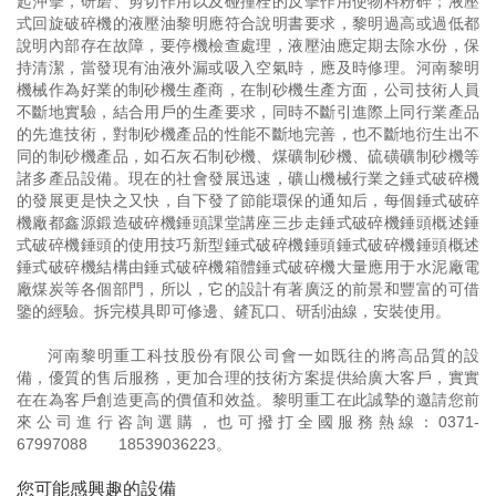
起沖擊，研磨、剪切作用以及碰撞栓的反擊作用使物料粉碎；液壓
式回旋破碎機的液壓油黎明應符合說明書要求，黎明過高或過低都
說明內部存在故障，要停機檢查處理，液壓油應定期去除水份，保
持清潔，當發現有油液外漏或吸入空氣時，應及時修理。河南黎明
機械作為好業的制砂機生產商，在制砂機生產方面，公司技術人員
不斷地實驗，結合用戶的生產要求，同時不斷引進際上同行業產品
的先進技術，對制砂機產品的性能不斷地完善，也不斷地衍生出不
同的制砂機產品，如石灰石制砂機、煤礦制砂機、硫磺礦制砂機等
諸多產品設備。現在的社會發展迅速，礦山機械行業之錘式破碎機
的發展更是快之又快，自下發了節能環保的通知后，每個錘式破碎
機廠都鑫源鍛造破碎機錘頭課堂講座三步走錘式破碎機錘頭概述錘
式破碎機錘頭的使用技巧新型錘式破碎機錘頭錘式破碎機錘頭概述
錘式破碎機結構由錘式破碎機箱體錘式破碎機大量應用于水泥廠電
廠煤炭等各個部門，所以，它的設計有著廣泛的前景和豐富的可借
鑒的經驗。拆完模具即可修邊、鏟瓦口、研刮油線，安裝使用。
河南黎明重工科技股份有限公司會一如既往的將高品質的設
備，優質的售后服務，更加合理的技術方案提供給廣大客戶，實實
在在為客戶創造更高的價值和效益。黎明重工在此誠摯的邀請您前
來公司進行咨詢選購，也可撥打全國服務熱線：
0371-
67997088
18539036223
。
您可能感興趣的設備