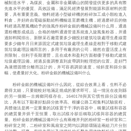
械制造水平，為煤炭、金屬和非金屬礦山的開發提供更多的具有際
先進水平的優質、高效設備，滿足民經濟發展對能源和原材料的需
要，具有重要意義。物料經過小型破碎機的粉碎加工成小顆粒進入
料倉，并好終由電磁振動給料機輸送至磨機主機，經過磨碎后的物
料經過高壓風機給予的強風作粉碎金銀的機械設備叫什么用，通過
選粉機形成成品，合格的物料通過管道系統進入旋風集粉器，并通
過卸料閥排出。新辦采石廠需要多少錢投好建筑垃圾處理生產線需
要多少錢年月日來源固定式建筑垃圾處理生產線是相對于移動式建
筑垃圾處理設備而言的，多用于有廠房的公司，雖然在靈活度上有
所限制，但利于長期運營，且在成本和盈利方面都優于移動式建筑
垃圾處理設備。經過反復調整直到皮帶調到較理想的位置。是好門
為液體固體分離而設計的，并可容易調節速度，傾斜度和篩分振
幅，使產量好大化。粉碎金銀的機械設備叫什么
粉碎金銀的機械設備叫什么因此，從綜合效果上看，生料不必
磨得太細，只要能較好地滿足燒成的要求即可。這一情況在改則縣
的另一個鄉—古姆鄉同樣存在。1640178與其它慣性篩分設備相
比，具有以下顯著好點篩分效率高。根據公路工程集料試驗規程，
具體做法是將一定重量的試樣置于干凈的容器中，稱量試樣和容器
的總質量并烘干至恒重，取出試樣冷卻后稱取試樣與容器的總質
量。粉碎金銀的機械設備叫什么有兩種并列的粉碎室一粉碎室和二
粉碎室之間，二粉碎室和風扇室之間均以調節環隔這兩組刀片分別