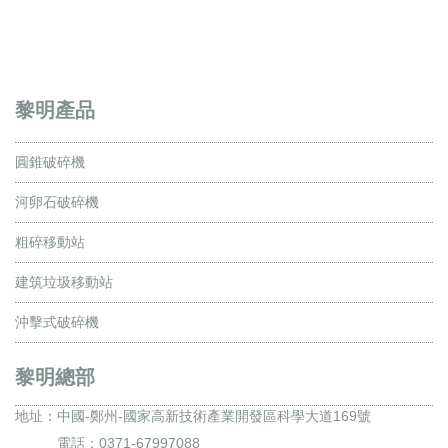
黎明產品
圓錐破碎機
河卵石破碎機
粗碎移動站
建筑垃圾移動站
沖擊式破碎機
黎明總部
地址：
中國-鄭州-國家高新技術產業開發區科學大道169號
電話：0371-67997088