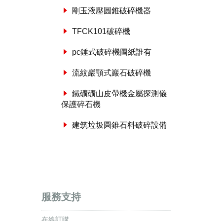
剛玉液壓圓錐破碎機器
TFCK101破碎機
pc錘式破碎機圖紙誰有
流紋巖顎式巖石破碎機
鐵礦礦山皮帶機金屬探測儀
保護碎石機
建筑垃圾圓錐石料破碎設備
服務支持
在線訂購