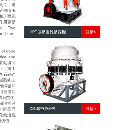
更長。進
碎機隨著
和球面瓦
作用更是
 Two
HPT液壓圓錐破碎機
詳情>
cked from
of good
nical and
實，加氣砌塊間
生，施工
灰石破碎
鐵硬巖,主
象赤鐵礦和
采用重選法
礦石貧化,
保證抗沖
CS圓錐破碎機
詳情>
方的高品
化鎂活性
用價值。