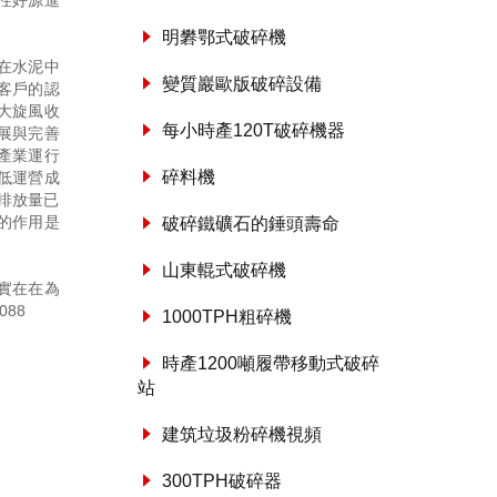
性好源進
明礬鄂式破碎機
在水泥中
變質巖歐版破碎設備
客戶的認
大旋風收
每小時產120T破碎機器
展與完善
產業運行
碎料機
低運營成
排放量已
的作用是
破碎鐵礦石的錘頭壽命
山東輥式破碎機
實在在為
088
1000TPH粗碎機
時產1200噸履帶移動式破碎
站
建筑垃圾粉碎機視頻
300TPH破碎器