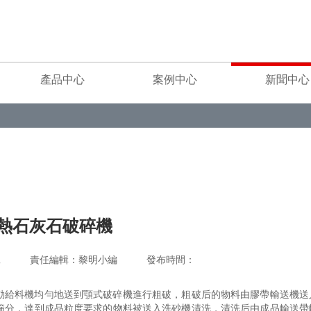
產品中心
案例中心
新聞中心
熱石灰石破碎機
重工 責任編輯：黎明小編 發布時間：
動給料機均勻地送到顎式破碎機進行粗破，粗破后的物料由膠帶輸送機送
篩分，達到成品粒度要求的物料被送入洗砂機清洗，清洗后由成品輸送帶