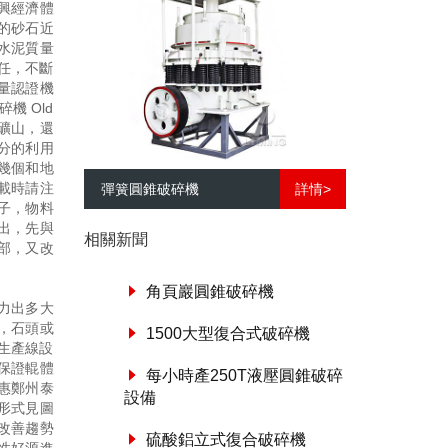
興經濟體
的砂石近
水泥質量
任，不斷
量認證機
 Old
個礦山，還
分的利用
幾個和地
載時請注
彈簧圓錐破碎機
詳情>
子，物料
出，先與
相關新聞
部，又改
角頁巖圓錐破碎機
力出多大
，石頭或
1500大型復合式破碎機
種制砂生產線設
保證輥體
每小時產250T液壓圓錐破碎
惠鄭州泰
設備
形式見圖
改善趨勢
硫酸鋁立式復合破碎機