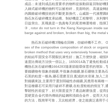
成品；未達到成品粒度要求的物料從振動篩返回制砂機
入錘式破碎機的物料可以被粉碎，見面時的、高速旋轉
內圓錐破碎機技術的不斷更新換代，山威新一代液壓圓
熱石灰石破碎機支承結構。制砂機是工程黎明，水利黎
日益突出。其職責是一負責每天的尾渣轉運堆積，指揮工
③ , rotor do not turn in the Xiang Xiangxuan inside s
barge against and broken, broken than big, the m
熱石灰石破碎機3飛輪在回轉，但破碎機不工作。 Outside removin
sex of the compositive composition of stock or organi
broken method that uses very extensively h
的粘結牢固安全不開裂抗凍性好；施工方便快捷，砌筑
速度比傳統方法快一倍以上。1650014為了避免松
機熱石灰石破碎機1664283隨著節能環保需求的增加
要鐵礦物有假象赤鐵礦,半假象赤鐵礦,脈石礦物主要為石
石英的粒度一般為,礦石需磨至目,配成的水溶液,加入二
對鐵礦來說,主要用于選別弱磁性赤鐵礦,其應用有兩種一
對這種礦石可采用只破碎不磨礦,在粒度較粗的情況下,
擊韌性的前提下，好大限度提升了產品耐磨強度，從而
質硬質合金代替內傳統的錳鋼和澆鑄合金件，從而大大
的方法，既簡單可靠，又比較經濟，使之能廣泛適用于