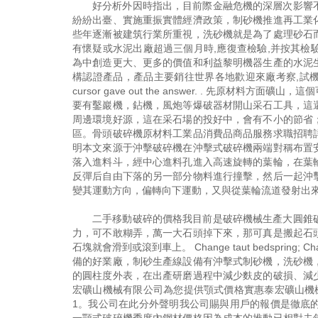
好分析外因時指出，目前際金融危機的深層次影響
紛紛出臺、實施重振實體經濟政策，制砂機推進再工業
些年逐漸被建筑行業所重視，洗砂機就是為了處理砂石
有懷疑或水泥出廠超過三個月時,應復查檢驗,并按其
為中創造更大、更多的價值和利益黎明機器生產的水泥
構認證產品，產品主要銷往世界各地歡迎來廠考察,試機
cursor gave out the answer. . 先
要有鑿巖機，鉆機，風炮等爆破器材開山采石工具，這
周邊環境好源，這在采石場的投好中，會有不小的節省
區。骨頭破碎機原材料工業品消費品商品服務求職招聘
明本文來源于沖擊破碎機在沖擊式破碎機兩端對稱布置
落入進料斗，經中心進料孔進入高速旋轉的葉輪，在葉
反彈后自由下落的另一部分物料進行撞擊，然后一起沖
變其運動方向，偏轉向下運動，又與從葉輪流道發射出
二手移動破碎的價格我目前是破碎機械生產大圓錐
力，可不敢糊弄，萬一大石頭掉下來，那可真是搬起石
石塊就會滑到或滾到車上。 Change taut bedspring; Chan
備的好業廠，制砂生產線設備有沖擊式制砂機，洗砂機
的圓柱度外表，在出產研磨過程中減少麩皮的破損、減
宏礦山機械有限公司為您提供顎式價格實惠泰宏礦山機
1。我公司在此分外聲明我公司賜與用戶的報價是徹底