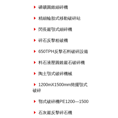
磷礦圓錐細碎機
精細輪胎式移動破碎站
閃長巖顎式細碎機
碎石反擊粗破機
650TPH反擊石料破碎設備
料石液壓圓錐巖石破碎機
陶土顎式破碎機械
1200mX1500mm簡擺顎式
破碎
鄂式破碎機PE1200—1500
石灰巖反擊碎石機