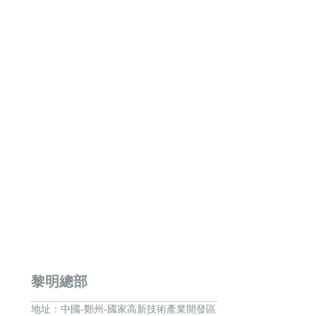
黎明總部
地址：
中國-鄭州-國家高新技術產業開發區