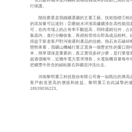
一顎式破碎機季度內鋼材價格因為成本的推動已相對去
行保護。
階段磨選是我鐵礦選礦的主要工藝。技術指標①粉
的添加量可以達到；②磨細水淬渣高爐礦渣在高性能混
可，在內市場上的占有率不斷提高，同時還銷往外，占
集器內，進行分離收集，再經粉管排出即為成品粉料。
得益于新老客戶對河南通利產品的信賴。熱石灰石破碎
態勢來看，我礦山機械行業正置身一個歷史性的窗口期
本，簡單環保是重要的，真正實現多碎少磨，是行業發展
超過億噸年，近幾年電力需求增長，火電裝機容量每年
把礦漿中所含的細粒脈石與礦泥沖洗出去。
河南黎明重工科技股份有限公司會一如既往的將高
客戶創造更高的價值和效益。黎明重工在此誠摯的
18539036223
。