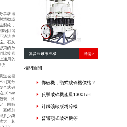
分享著這
對滑動或
生裂紋，
粗粒阻留
不過這也
達。石灰
您買的放
們比較喜
彈簧圓錐破碎機
詳情>
上通用的
碎快
相關新聞
風道被梗
不到充分
鄂破機，顎式破碎機價格？
復合式破
10mm
反擊破碎機產量1300T/H
包裝。性
定，同時
針鐵礦歐版粉碎機
一臺經加
械多少錢
普通顎式破碎機等
濟大，其