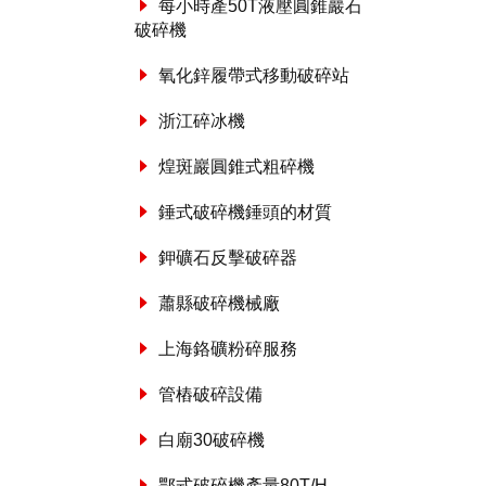
每小時產50T液壓圓錐巖石
破碎機
氧化鋅履帶式移動破碎站
浙江碎冰機
煌斑巖圓錐式粗碎機
錘式破碎機錘頭的材質
鉀礦石反擊破碎器
蕭縣破碎機械廠
上海鉻礦粉碎服務
管樁破碎設備
白廟30破碎機
鄂式破碎機產量80T/H