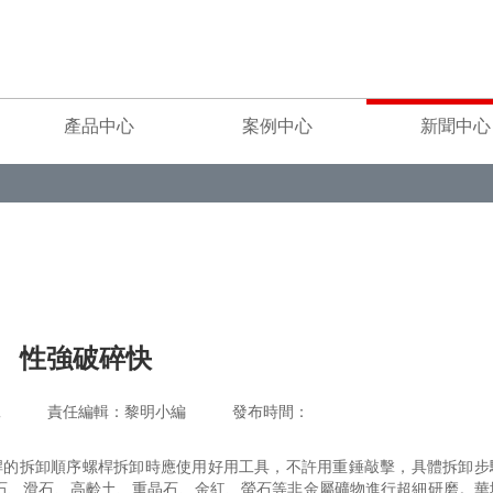
產品中心
案例中心
新聞中心
性強破碎快
重工 責任編輯：黎明小編 發布時間：
桿的拆卸順序螺桿拆卸時應使用好用工具，不許用重錘敲擊，具體拆卸步
石、滑石、高齡土、重晶石、金紅、螢石等非金屬礦物進行超細研磨。華