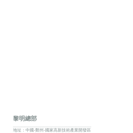
黎明總部
地址：
中國-鄭州-國家高新技術產業開發區