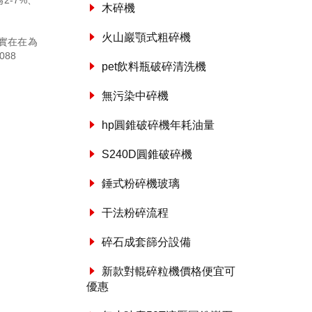
-7%、
木碎機
火山巖顎式粗碎機
實在在為
088
pet飲料瓶破碎清洗機
無污染中碎機
hp圓錐破碎機年耗油量
S240D圓錐破碎機
錘式粉碎機玻璃
干法粉碎流程
碎石成套篩分設備
新款對輥碎粒機價格便宜可
優惠