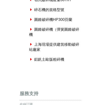
碎石機的規格型號
圓錐破碎機HP300芬蘭
圓錐破碎機（彈簧圓錐破碎
機
上海現場提供建筑移動破碎
站廠家
鋁釩土歐版粗碎機
服務支持
在線訂購