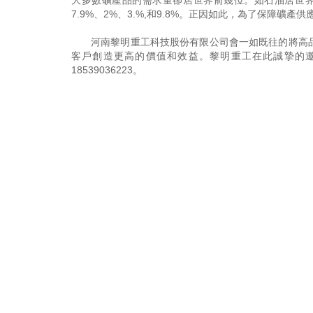
大多數礦產品的需求量卻居世界前幾位。如石油居世界
7.9%、2%、3.%,和9.8%。正因如此，為了保障
河南黎明重工科技股份有限公司會一如既往的將高
客戶創造更高的價值和效益。黎明重工在此誠摯的
18539036223
。