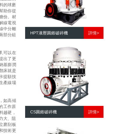
料的球磨
幫助你從
糖份。材
解線電視
線中分離
HPT液壓圓錐破碎機
詳情>
兩部分組
,可以在
提出了更
鈉基膨潤
鄂床就是
卡提額技
生產線場
，如高傾
的工作原
CS圓錐破碎機
詳情>
料越硬，
力大、阻
立磨刮板
和技術更