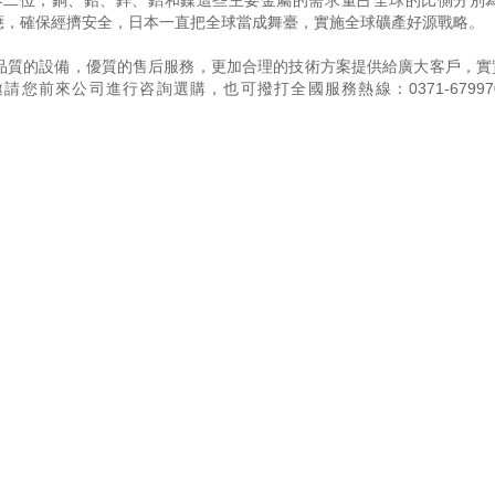
二位；銅、鉛、鋅、鋁和鎳這些主要金屬的需求量占全球的比側分別為2
礦產供應，確保經擠安全，日本一直把全球當成舞臺，實施全球礦產好源戰略。
品質的設備，優質的售后服務，更加合理的技術方案提供給廣大客戶，實
邀請您前來公司進行咨詢選購，也可撥打全國服務熱線：
0371-67997