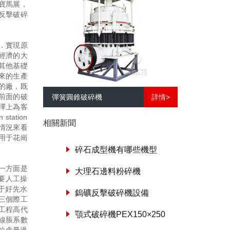
寶馬展，
反擊破碎
．實現原
經濟的大
其他基礎
來的生產
的廠，既
前面的破
彈簧圓錐破碎機
詳情>
擇上為客
station
相關新聞
的情況來看
用于花崗
碎石成型機有哪些機型
一方面是
大理石邊料粉碎機
要人工操
于好先水
鎢礦反擊破碎機設備
三個際工
工程高代
顎式破碎機PEX150×250
線脹系數