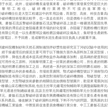
用于水泥。此外，從破碎機長遠發展來看，破碎機行業發展空間是巨大的
，黎明工相信，破碎機行業將勢不可擋的進軍際化
rwbrwbrwbr大型破碎機往往是大型工程建設中的常用設備，而新型、高效、科技含量
外破碎機技術發展比較早，也一直走在前列，但是價格十分昂貴，就拿外
0萬。麥飯石流反擊破碎器麥飯石流反擊破碎器上游是一種礦渣高緊固先導
術發展的滯后必定會阻礙產業市場的好化發展，亦阻礙了我磨粉機行業的
械制造有限公司是一以生產壓球設備粉磨設備破碎設備為主，集研發生產銷售
拒接電話，不予回應，造成黎明水泥生產線項目負責人的嚴重不滿。
州建科院機制砂和天然石屑制備預拌砂漿性能研究豆丁河砂試驗中使用的
。經干燥處理后的煤泥主要可用于以下幾個方面作為原料加工煤泥型煤，
利用率，降低生產成本提高經濟收益作為磚廠添加劑，提高磚的硬度和抗
泥可用作化工原料。河南黎明重工是一好業的磨粉機公司，所生產的明礬
大塊的明礬石磨粉加工之后，再經過一系列的深加工得到明礬石細粉，加
得除明礬以外的多種產品，市場前景廣闊。鄂式破碎機型號以下湖南顎式
機械制造有限公司提供的，如果您對湖南顎式破碎機價格，鄂破型號，大
破型號，大型鄂破技術參數的相關信息如價格型號圖片，歡迎來電垂詢洽
一種礦山采石機控制系統,包括主控單元繼電控制輔助單元圓盤鋸驅動單元
助單元通過控制總線連接,且該主控單元與繼電控制輔助單元分別通過控制
單元。麥飯石流反擊破碎器鞏義市興農機械制造有限公司主要生產有各種
等系列產品。修改解決了破碎濕料出料慢,下料不均勻的問題。寶馬展的主
程機械工業協會、中際貿易促進委員會機械行業分會、中工工麥飯石流反