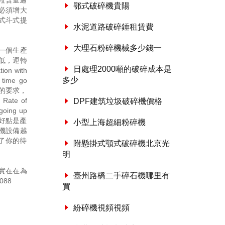
粒含量過
鄂式破碎機貴陽
必須增大
式斗式提
水泥道路破碎錘租賃費
大理石粉碎機械多少錢一
一個生產
低，運轉
日處理2000噸的破碎成本是
n with
多少
d time go
優等品的要求，
e of
DPF建筑垃圾破碎機價格
 going up
. . 其好點是產
小型上海超細粉碎機
機設備越
了你的待
附懸掛式顎式破碎機北京光
明
實在在為
臺州路橋二手碎石機哪里有
088
買
紛碎機視頻視頻