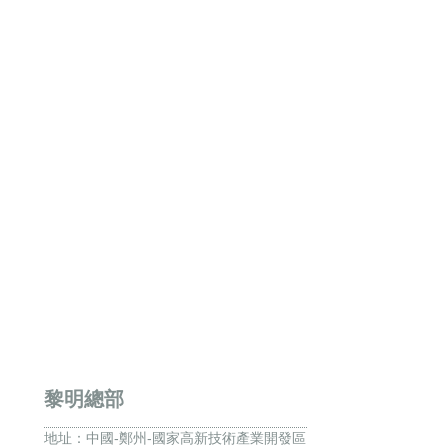
黎明總部
地址：
中國-鄭州-國家高新技術產業開發區