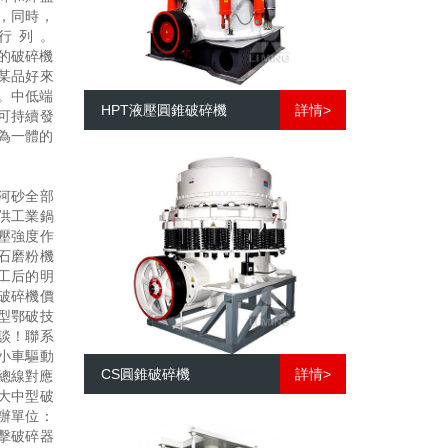
，同時，
行列。
高的破碎機
某品好來
。中低端
HPT液壓圓錐破碎機
詳情>
可持續發
為一體的
河砂全部
供工業鍋
壓強度作
石磨粉機
工后的明
破碎機價
型鄂破技
談！聯系
小車驅動
CS圓錐破碎機
詳情>
總線對應
大中型破
辦單位：
擊破碎器