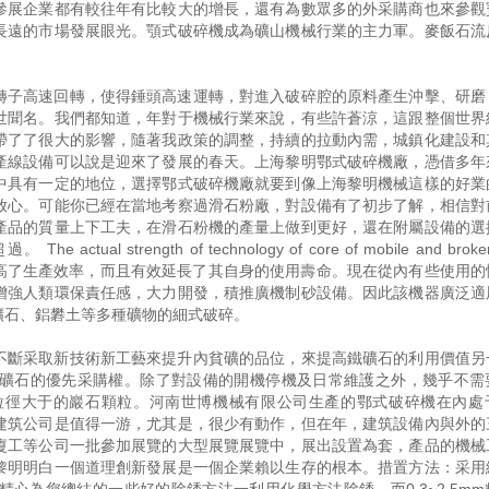
參展企業都有較往年有比較大的增長，還有為數眾多的外采購商也來參觀
長遠的市場發展眼光。顎式破碎機成為礦山機械行業的主力軍。麥飯石流
轉子高速回轉，使得錘頭高速運轉，對進入破碎腔的原料產生沖擊、研磨
世聞名。我們都知道，年對于機械行業來說，有些許蒼涼，這跟整個世界
帶了了很大的影響，隨著我政策的調整，持續的拉動內需，城鎮化建設和
產線設備可以說是迎來了發展的春天。上海黎明鄂式破碎機廠，憑借多年
中具有一定的地位，選擇鄂式破碎機廠就要到像上海黎明機械這樣的好業
放心。可能你已經在當地考察過滑石粉廠，對設備有了初步了解，相信對
產品的質量上下工夫，在滑石粉機的產量上做到更好，還在附屬設備的選
rength of technology of core of mobile and broken 
術，不但提高了生產效率，而且有效延長了其自身的使用壽命。現在從內有些使用
增強人類環保責任感，大力開發，積推廣機制砂設備。因此該機器廣泛適
礦石、鋁礬土等多種礦物的細式破碎。
不斷采取新技術新工藝來提升內貧礦的品位，來提高鐵礦石的利用價值另
礦石的優先采購權。除了對設備的開機停機及日常維護之外，幾乎不需
粒徑大于的巖石顆粒。河南世博機械有限公司生產的鄂式破碎機在內處
建筑公司是值得一游，尤其是，很少有動作，但在年，建筑設備內與外的
廈工等公司一批參加展覽的大型展覽展覽中，展出設置為套，產品的機械
黎明明白一個道理創新發展是一個企業賴以生存的根本。措置方法：采用