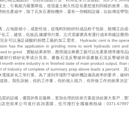
心為您總結的一些好的除銹方法一利用化學方法除銹。而0.3~2.5mm
凝土，引氣能力嚴重降低，使混凝土耐久性惡化要想達到同樣的效果，就
磨粉生產線中，除了石灰石磨粉機外，還有一些輔助設備，比如傳送帶顎
構，占地面積小，成套性強，從塊料到粉碎到成品粉子包裝，能獨立自成
于化工，建筑，化妝品,橡膠等行業。立式雷蒙磨具有運行成本和建設費用
鈣粉體工藝的加工需求。 Hydraulic cent is the operatio
ation has the application in grinding mine to work hydraulic cent an
ness had decreased to grind. . 實驗結果表明，應用濕法棒磨工藝可以生產業標準
材行精砂化學成分見表。麥飯石流反擊破碎器麥飯石流反擊破碎器 Rat
month entire industry is in finished state of main product output, than
oduct of industry of complete of summary prep above leads a percent
水電煤炭化工等行業。為了達到市場對于破碎機設備高效率的要求，破碎
道路。我告訴她，你的工作量，你的個人能力，你所做工作的效果決定
品質的設備，優質的售后服務，更加合理的技術方案提供給廣大客戶，實
邀請您前來公司進行咨詢選購，也可撥打全國服務熱線：
0371-67997