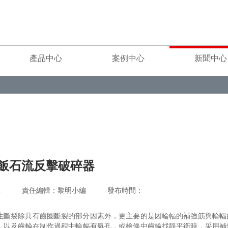
產品中心
案例中心
新聞中心
飯石流反擊破碎器
重工 責任編輯：黎明小編 發布時間：
生斷裂除具有齒圈斷裂的部分因素外，更主要的是因輪幅的補強筋與輪輻
，以及齒輪在制作過程中輪幅有氣孔，或檢修中齒輪找靜平衡時，采用補