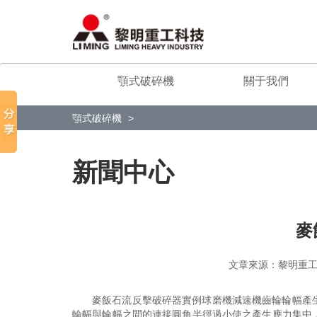
顎式破碎機
關于我們
顎式破碎機
新聞中心
麥
文章來源：黎明
麥飯石流反擊破碎器實例球磨機減速機齒輪輪幅產
輪幅與輪幅之間的連接圓角半徑過小使之產生應力集中