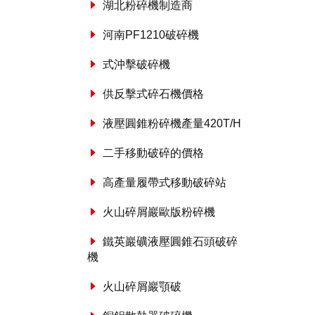
湖北粉碎機制造商
河南PF1210破碎機
式沖擊破碎機
供反擊式碎石機價格
液壓圓錐粉碎機產量420T/H
二手移動破碎的價格
高產量履帶式移動破碎站
火山碎屑巖歐版粉碎機
鐵英巖礦液壓圓錐石頭破碎
機
火山碎屑巖顎破