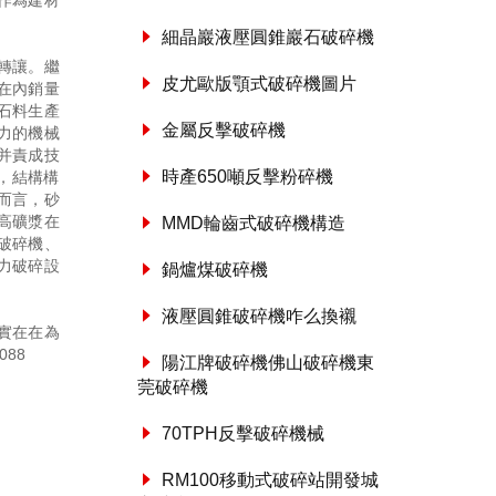
作為建材
細晶巖液壓圓錐巖石破碎機
轉讓。繼
皮尤歐版顎式破碎機圖片
在內銷量
石料生產
金屬反擊破碎機
力的機械
并責成技
時產650噸反擊粉碎機
，結構構
而言，砂
高礦漿在
MMD輪齒式破碎機構造
破碎機、
力破碎設
鍋爐煤破碎機
液壓圓錐破碎機咋么換襯
實在在為
088
陽江牌破碎機佛山破碎機東
莞破碎機
70TPH反擊破碎機械
RM100移動式破碎站開發城