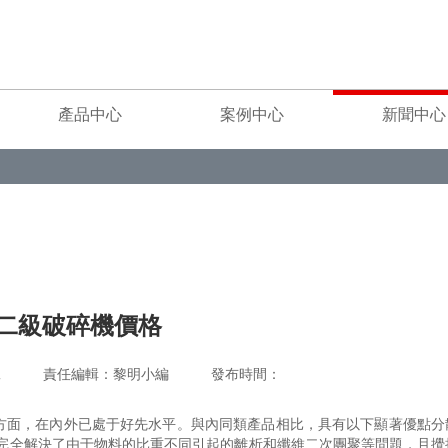
產品中心
案例中心
新聞中心
二級破碎機價格
重工 責任編輯：黎明小編 發布時間：
方面，在內外已處于好先水平。與內同類產品相比，具有以下顯著優點分
,完全解決了由于物料的比重不同引起的離析和纖維二次團聚等問題，且攪