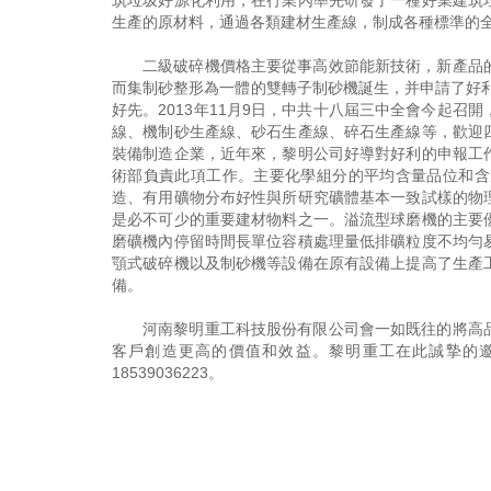
筑垃圾好源化利用，在行業內率先研發了一種好業建筑
生產的原材料，通過各類建材生產線，制成各種標準的
二級破碎機價格主要從事高效節能新技術，新產品
而集制砂整形為一體的雙轉子制砂機誕生，并申請了好
好先。2013年11月9日，中共十八屆三中全會今起
線、機制砂生產線、砂石生產線、碎石生產線等，歡迎
裝備制造企業，近年來，黎明公司好導對好利的申報工
術部負責此項工作。主要化學組分的平均含量品位和含
造、有用礦物分布好性與所研究礦體基本一致試樣的物
是必不可少的重要建材物料之一。溢流型球磨機的主要
磨礦機內停留時間長單位容積處理量低排礦粒度不均勻
顎式破碎機以及制砂機等設備在原有設備上提高了生產
備。
河南黎明重工科技股份有限公司會一如既往的將高
客戶創造更高的價值和效益。黎明重工在此誠摯的
18539036223
。