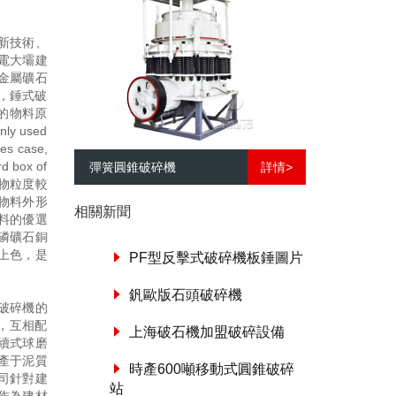
新技術、
電大壩建
金屬礦石
，錘式破
的物料原
only used
des case,
rd box of
彈簧圓錐破碎機
詳情>
礦物粒度較
物料外形
相關新聞
料的優選
磷礦石銅
上色，是
PF型反擊式破碎機板錘圖片
釩歐版石頭破碎機
破碎機的
，互相配
上海破石機加盟破碎設備
續式球磨
產于泥質
時產600噸移動式圓錐破碎
司針對建
站