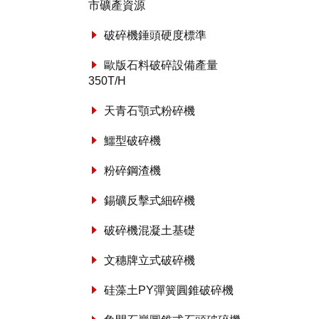
市礦產資源
破碎機錘頭硬度標準
歐版石料破碎設備產量
350T/H
天青石顎式粉碎機
鱷型破碎機
粉碎鋼渣機
錫礦反擊式細碎機
破碎機混凝土基礎
文穗牌立式破碎機
硅藻土PY彈簧圓錐破碎機