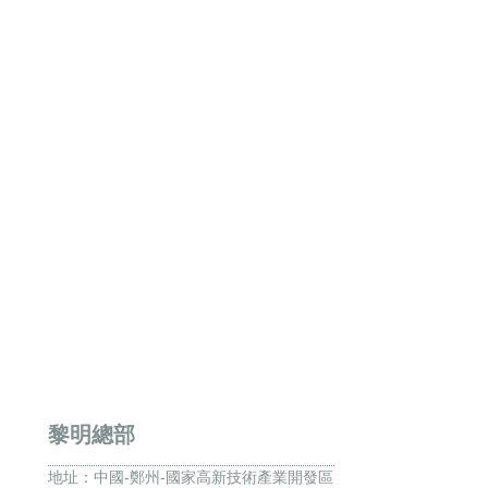
黎明總部
地址：
中國-鄭州-國家高新技術產業開發區