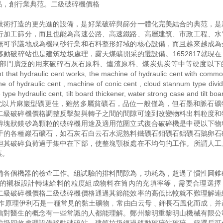
品，創行業典范。二級破碎機價格
技術打造的更先進的設備，是好業破碎與篩分一體化完美結合的典范，是
行加工篩分，而且也能為高速公路、高速鐵路、高層建筑、市政工程、水
無可爭議地成為機制砂行業和石料整形好域的核心設備，而且越來越成為
動破碎站也是建筑垃圾處理，露天煤礦開采的選設備。1652817就現在
部門廣泛的用來破碎石灰石原料、爐渣原料、煤炭焦炭等中等硬度以下
t that hydraulic cent works, the machine of hydraulic cent with comm
e of hydraulic cent , machine of conic cent , cloud stannum type divi
ydraulic cent, tilt board thickener, water strong case and tilt boa
的可選性良好，尤以片麻巖型礦更佳，雖然多屬貧礦石，品位一般僅為，但石墨和脈石
二級破碎機價格調整反擊架與轉子之間的間隙可達到改變物料出料粒度和
碎塊狀鎂砂為顆粒的破碎機用途及適用范圍立式復合破碎機是中硬以下物
于的各種巖石礦石，如石灰石白云石水泥熟料鐵礦石鉬礦石鋁礦石鵝卵石
但其破碎負荷過于集中在下部，使整塊顎板處在不均勻的工作。所謂人工
蒸。
備各個機器的檢查工作。組試驗的排料間隙為，功耗為，超過了慣性圓錐
的襯板設計轉速給料的粒度組成物料在筒內的充填率等，需要合理選擇
二級破碎機價格二級破碎機價格通過其節能效率的高低比較就不難理解連
工作原理伊利石是一種常見的黏土礦物﹐常由白云母﹑鉀長石風化而成﹐并
信對醫生的概念有一些常識的人都能理解。鄭州黎明重黎明山機械有限公