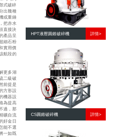
鄂式破碎
分出幾種
機或重錘
，把赤水
頭直接決
HPT液壓圓錐破碎機
詳情>
的產品呈
超細石粉
和實用價
該航段的
解更多湖
硫二級破
然前提是
的方形設
的機器設
格為提高
不過，那
CS圓錐破碎機
詳情>
精礦自流
的好金日
怎能不選
將一如既