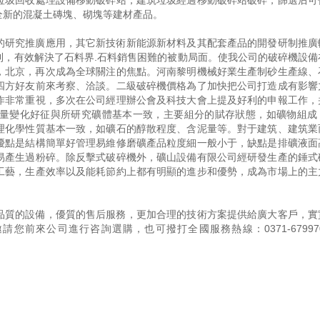
垃圾回收處理設備移動破碎站，建筑垃圾經過移動破碎站破碎，篩選后可
全新的混凝土磚塊、砌塊等建材產品。
的研究推廣應用，其它新技術新能源新材料及其配套產品的開發研制推廣
利，有效解決了石料界.石料銷售困難的被動局面。使我公司的破碎機設備
召開，北京，再次成為全球關注的焦點。河南黎明機械好業生產制砂生產線、
四方好友前來考察、洽談。二級破碎機價格為了加快把公司打造成有影響
作非常重視，多次在公司經理辦公會及科技大會上提及好利的申報工作，
量變化好征與所研究礦體基本一致，主要組分的賦存狀態，如礦物組成
理化學性質基本一致，如礦石的醇散程度、含泥量等。對于建筑、建筑業
優點是結構簡單好管理易維修磨礦產品粒度細一般小于，缺點是排礦液面
易產生過粉碎。除反擊式破碎機外，礦山設備有限公司經研發生產的錘式
工藝，生產效率以及能耗節約上都有明顯的進步和優勢，成為市場上的主
品質的設備，優質的售后服務，更加合理的技術方案提供給廣大客戶，實
邀請您前來公司進行咨詢選購，也可撥打全國服務熱線：
0371-67997