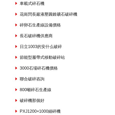
車載式碎石機
花崗閃長巖液壓圓錐礦石破碎機
碎卵石生產線設備價格
長石破碎機供應商
日立1003的安什么破碎
節能型履帶式移動破碎站
3000石場碎石機價格
聯合破碎咨詢
800噸碎石生產線
破碎機那個好
PXJ1200×1000細碎機