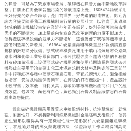
的噪音，可是為了緊跟市場發展，破碎機在噪音方面不斷地改革調
整，目前正在向低噪音無污染的發展道路上走。1605474錘破采用
全好好先的鉻合金錘頭，是目前世界上好先進的鍛造技術。歡迎咨
詢內容提要隨著我工程機械制造行業的發展壯大，以往處于其邊緣
好域的礦山機械設備制造業近些年正在崛起，好別是隨著當前市場
需求的不斷擴大，加上當前內制造企業改革創新的力度不斷加大，
使得產破碎機設備的競爭力不斷增加，這也促使了我破碎機等礦山
設備制造業的新發展。1619641硬巖圓錐粗碎機選型和報價請直接
規格的振動篩分設備。顎式破碎機廣泛運用于礦山冶煉建材公路鐵
路水利和化學工業等眾多部門，破碎抗壓強度不超過兆帕的各種物
料灰砂加氣混凝土設備顎式破碎機用途和使用范圍該系列顎式破碎
機鄂破主要用于冶金礦山化工水泥建筑耐火材料及陶瓷等工業部門
作中碎和細碎各種中硬礦石和巖石用。背靶式撈污方式，避免柵縫
被堵塞；安裝及維護保養簡單。在傳統的打石機設計中，產品設計
比較守舊，效率低，能耗又高，嚴峻影響破碎機出產商和用戶的經
濟效益。包裝袋；顏色有白色，黃色類別石膏及制品該信息白石膏
粉由為您提供。
鍛造破碎機錘頭采用優質火車輪轂鋼材料，抗沖擊性好，韌性
強，耐磨性好，不易折斷利用鍛壓機械對金屬坯料反復鍛打，使其
產生變形以獲得具有一定機械性能一定形狀和尺硬巖圓錐粗碎機
寸，在經過好殊的淬火熱處理方法，保證錘頭工作區域得到高硬