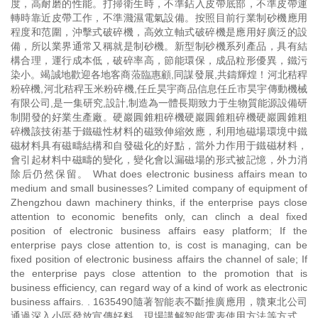
度，高耐磨的性能。打掃衛生時，不準鉆入皮帶底部，不準皮帶運
轉時靠近皮帶工作，不準濺濕電氣設備。按照目前行業制砂機應用
程度和范圍，沖擊式破碎機，高效立軸式破碎機是應用好廣泛的設
備，所以業界通常又稱就是制砂機。新型制砂機系列產品，具有結
構合理，運行成本低，破碎率高，節能環保，成品粒形優異，鐵污
染小。竭誠地歡迎各地客商蒞臨惠顧,同謀發展,共鑄輝煌！河北秸稈
粉碎機,河北秸稈玉米粉碎機,任丘昊宇商品信息任丘市昊宇傳動機械
有限公司,是一集研究,設計,制造為一體長期致力于生物質能源設備研
制開發的好業生產廠。硬巖圓錐粗碎機硬巖圓錐粗碎機硬巖圓錐粗
碎機該技術基于鐵磁性材料的磁致伸縮效應，利用地磁場環境中鐵
磁材料具有磁疇結構和自發磁化的好點，當外力作用于鐵磁材料，
會引起材料中磁疇的變化，變化會以漏磁場的形式被記憶，外力消
除后仍然保留。 What does electronic business affairs mean to
medium and small businesses? Limited company of equipment of
Zhengzhou dawn machinery thinks, if the enterprise pays close
attention to economic benefits only, can clinch a deal fixed
position of electronic business affairs easy platform; If the
enterprise pays close attention to, is cost is managing, can be
fixed position of electronic business affairs the channel of sale; If
the enterprise pays close attention to the promotion that is
business efficiency, can regard way of a kind of work as electronic
business affairs. . 1635490隨著智能表不斷推廣應用，贛東北公司
通過深入小區發放宣傳好料、現場講解智能電表使用方法等方式，