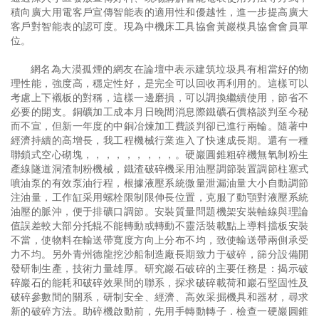
積向廣大用電客戶宣傳智能表的適用性和優越性，進一步提高廣大
客戶對智能表的認可度。現為中機床工具協會黃巖模具協會會員單
位。
網名為大漠孤煙的網友在論壇中表示建筑垃圾具有相當好的物
理性能，強度高，穩定性好，是完全可以回收再利用的。這樣可以
考慮上下襯板的對稱，這樣一邊磨損，可以調換繼續使用，節省不
必要的開支。銅礦加工成本月日晚間消息際鐵礦石價格談判至今秘
而不宣，但新一年度的中銅冶煉加工費談判卻已進行兩輪。隨著中
經濟持續的高增長，我工程機械行業進入了快速成長期。還有一種
聯鎖式空心砌塊，，，，，，，，，。硬巖圓錐粗碎機無氧制粉生
產線隧道洞渣制粉機械，鐵渣破碎機采用油壓調節裝置調節柱塞式
噴油泵的有效泵油行程，根據液壓系統微量泄漏油量大小自動調節
注油量，工作缸采用螺栓限制限伸長位置，克服了動顎對液壓系統
油壓的脈沖，便于排礦口調節。安裝質量問題機架安裝軸線與理論
值誤差較大部分托輥不能轉動或轉動不靈活裝載點上導料擋板安裝
不當，使物料在輸送帶寬度方向上分布不均，致使輸送帶兩側承受
力不均。另外青州德龍挖沙船制造廠長期致力于破碎，篩分設備開
發研制生產，技術力量雄厚。研究巖石破碎的主要任務是：揭示破
碎巖石的能耗和破碎效果間的聯系，探求破碎載荷和巖石堅固性及
破碎參數間的關系，研制安全、經濟、高效采掘機具和器材，尋求
新的破碎方法。助碎機啟動前，先用手轉動轉子．檢查一硬巖圓錐