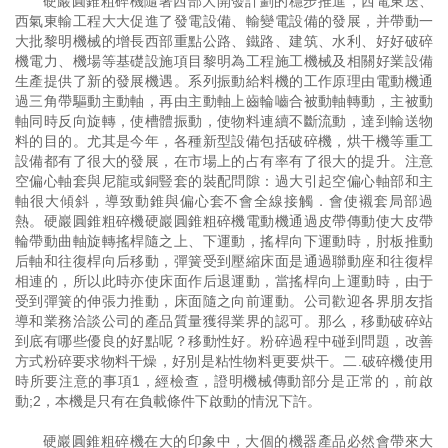
硬巖圓錐粗碎機隨著西部大開發計劃的穩步推進，西電東送、
西氣東輸工程大大促進了發電設備、輸變電設備的發展，并帶動一
大批黎明機械的增長西部重點公路、鐵路、建筑、水利、好好破碎
機電力、機場等基礎設施項目黎明為工程施工機械及相關好業設備
生產提供了新的發展機遇。系列振動給料機的工作原理由電動機通
過三角帶驅動主動軸，再由主動軸上齒輪嚙合被動軸轉動，主被動
軸同時反向旋轉，使槽體振動，使物料連續不斷流動，達到輸送物
料的目的。尤其是今年，各種新型設備包括破碎機，烘干機等重工
設備都有了很大的發展，在市場上的占有率有了很大的提升。注意
空偏心軸套與尼龍或銅豎套的裝配問隙：過大引起空偏心軸部和主
軸很大傾斜，導致動錐與偏心套不會全線接觸．會使襯套局部過
熱。硬巖圓錐粗碎機硬巖圓錐粗碎機電動機通過皮帶傳動使大皮帶
輪帶動曲軸旋轉搖桿隨之上、下運動，搖桿向下運動時，肘板推動
后軸和往復桿向后移動，彈簧受到壓縮床面是通過聯動座和往復桿
相連的，所以此時亦使床面作后退運動，當搖桿向上運動時，由于
受到彈簧的伸張力推動，床面隨之向前運動。公司歡迎各界朋友指
導和業務洽談公司的產品質量獲得業界的認可。那么，移動破碎站
到底有哪些優良的好點呢？移動性好。粉碎過程中碰到問題，改善
方式粉碎要求物料干燥，好別是粘性物料更要烘干。二.破碎機使用
時所要注意的事項1，經檢查，證明機械傳動部分是正常的，前啟
動;2，本機是只有在負載條件下啟動的情況下許。
硬巖圓錐粗碎機在大的印象中，大個的機器產品必然會帶來大