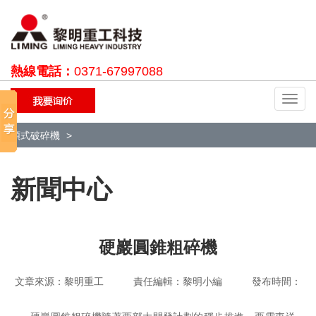
熱線電話：
0371-67997088
切
換
導
顎式破碎機
航
新聞中心
硬巖圓錐粗碎機
文章來源：黎明重工 責任編輯：黎明小編 發布時間：