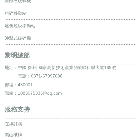
河卵石破碎機
粗碎移動站
建筑垃圾移動站
沖擊式破碎機
黎明總部
地址：
中國-鄭州-國家高新技術產業開發區科學大道169號
電話：0371-67997088
郵編：450001
郵箱：1083075335@qq.com
服務支持
在線訂購
礦山破碎