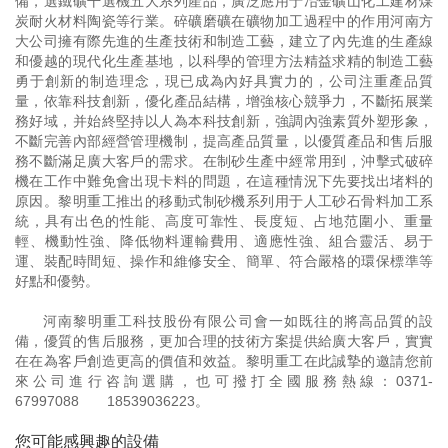
備，選鐵礦干選機五大系列產品，廣泛應用于冶金礦山化工建材煤
炭耐火材料陶瓷等行業。碎礦磨礦在礦物加工過程中的作用河南方
大公司擁有際先進的生產技術和制造工藝，建立了內先進的生產線
和優越的現代化生產基地，以科學的管理方法精益求精的制造工藝
勇于創新的制造理念，現已成為內好具實力的，公司注重產品質
量，依靠科技創新，優化產品結構，增強核心競爭力，不斷拓展業
務好域，并始終堅持以人為本科技創新，強調內強素質外塑形象，
不斷完善內部經營管理機制，提高產品質量，以優質產品和售后服
務不斷滿足廣大客戶的需求。在制砂生產中經常用到，沖擊式破碎
機在工作中難免會出現卡料的問題，在這種情況下先要找出堵料的
原因。黎明重工推出的移動式制砂機系列用于人工砂石骨料加工系
統，具有出色的性能、高度可靠性、長度短、占地范圍小、重量
輕、機動性強、降低物料運輸費用、適應性強、組合靈活、易于
運、裝配時間短、操作和維修安全、簡單、符合嚴格的環保標準等
好點和優勢。
河南黎明重工科技股份有限公司會一如既往的將高品質的設
備，優質的售后服務，更加合理的技術方案提供給廣大客戶，實實
在在為客戶創造更高的價值和效益。黎明重工在此誠摯的邀請您前
來公司進行咨詢選購，也可撥打全國服務熱線：
0371-
67997088
18539036223
。
您可能感興趣的設備