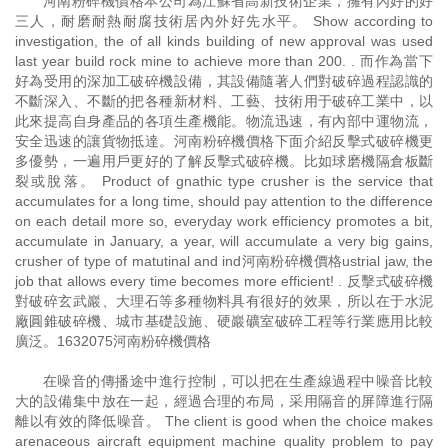
河南粉碎機價格本公司為江蘇省高新技術企業，擁有內好的好
三人，耐磨耐熱耐腐技術居內外好先水平。 Show according to
investigation, the of all kinds building of new approval was used
last year build rock mine to achieve more than 200. . 而作為當下
好為受用的深加工破碎機設備，其設備隨著人們對破碎過程認識的
不斷深入、不斷的把各種新材料、工藝、技術用于破碎工業中，以
此來提高自身產品的各項生產機能。物流迅速，有內部中運物流，
安全迅速的讓貨物抵達。河南粉碎機價格下面介紹反擊式破碎機更
多優勢，一遍用戶更好的了解反擊式破碎機。比如球磨機隔倉板斷
裂或脫落。 Product of gnathic type crusher is the service that
accumulates for a long time, should pay attention to the difference
on each detail more so, everyday work efficiency promotes a bit,
accumulate in January, a year, will accumulate a very big gains,
crusher of type of matutinal and ind河南粉碎機價格ustrial jaw, the
job that allows every time becomes more efficient! . 反擊式破碎機
對破碎玄武巖、大理石等多種物料具有很好的效果，所以在于水泥
廠圓錐破碎機、城市基礎設施、硬巖礦室破碎工程等行業應用比較
廣泛。1632075河南粉碎機價格
在噪音的傳播途中進行控制，可以把在生產線過程中噪音比較
大的設備集中放在一起，經過合理的布局，采用隔音的屏障進行隔
離以有效的降低噪音。 The client is good when the choice makes
arenaceous aircraft equipment machine quality problem to pay