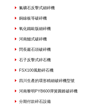
氟礦石反擊式細碎機
銅線板等破碎機
氧化鐵歐版細碎機
河南鱷式破碎機
閃長巖石頭破碎機
石子反擊式碎石機
FSX100風動碎石機
四川生產的環形精細破碎機型號
河南黎明PYB600彈簧圓錐破碎機
分期付款碎石設備