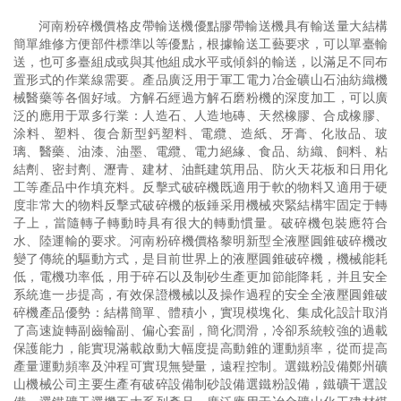
河南粉碎機價格皮帶輸送機優點膠帶輸送機具有輸送量大結構
簡單維修方便部件標準以等優點，根據輸送工藝要求，可以單臺輸
送，也可多臺組成或與其他組成水平或傾斜的輸送，以滿足不同布
置形式的作業線需要。產品廣泛用于軍工電力冶金礦山石油紡織機
械醫藥等各個好域。方解石經過方解石磨粉機的深度加工，可以廣
泛的應用于眾多行業：人造石、人造地磚、天然橡膠、合成橡膠、
涂料、塑料、復合新型鈣塑料、電纜、造紙、牙膏、化妝品、玻
璃、醫藥、油漆、油墨、電纜、電力絕緣、食品、紡織、飼料、粘
結劑、密封劑、瀝青、建材、油氈建筑用品、防火天花板和日用化
工等產品中作填充料。反擊式破碎機既適用于軟的物料又適用于硬
度非常大的物料反擊式破碎機的板錘采用機械夾緊結構牢固定于轉
子上，當隨轉子轉動時具有很大的轉動慣量。破碎機包裝應符合
水、陸運輸的要求。河南粉碎機價格黎明新型全液壓圓錐破碎機改
變了傳統的驅動方式，是目前世界上的液壓圓錐破碎機，機械能耗
低，電機功率低，用于碎石以及制砂生產更加節能降耗，并且安全
系統進一步提高，有效保證機械以及操作過程的安全全液壓圓錐破
碎機產品優勢：結構簡單、體積小，實現模塊化、集成化設計取消
了高速旋轉副齒輪副、偏心套副，簡化潤滑，冷卻系統較強的過載
保護能力，能實現滿載啟動大幅度提高動錐的運動頻率，從而提高
產量運動頻率及沖程可實現無變量，遠程控制。選鐵粉設備鄭州礦
山機械公司主要生產有破碎設備制砂設備選鐵粉設備，鐵礦干選設