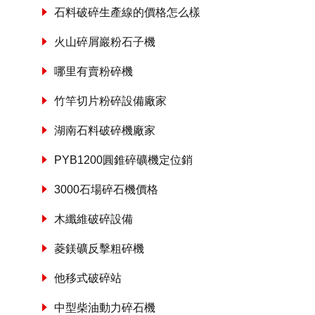
石料破碎生產線的價格怎么樣
火山碎屑巖粉石子機
哪里有賣粉碎機
竹竿切片粉碎設備廠家
湖南石料破碎機廠家
PYB1200圓錐碎礦機定位銷
3000石場碎石機價格
木纖維破碎設備
菱鎂礦反擊粗碎機
他移式破碎站
中型柴油動力碎石機