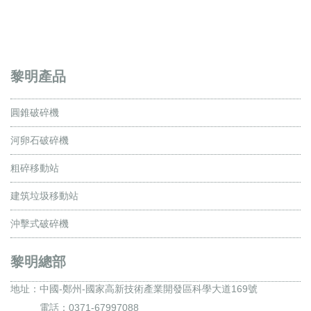
黎明產品
圓錐破碎機
河卵石破碎機
粗碎移動站
建筑垃圾移動站
沖擊式破碎機
黎明總部
地址：
中國-鄭州-國家高新技術產業開發區科學大道169號
電話：0371-67997088