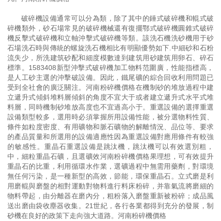
破碎機設備通常可以分為類，除了其中的錘式破碎機和輥式破
碎機類外，砂石場常見的破碎機械還有復擺鄂式破碎機圓錐式破碎
機反擊式破碎機和立軸沖擊式破碎機等類。該洗石機洗砂機用于砂
石場洗石時與傳統的螺旋洗石機相比有明顯優勢如下.中細砂和石粉
流失少，所洗建筑砂配和細度模數達到建筑用砂建筑用卵石、碎石
標準。1583408新型沖擊式破碎機加工物料范圍廣，性能指標高，
是人工砂主選的沖擊破設備。因此，鐵尾礦的綜合回收利用問題已
受到全社會的廣泛關注。河南粉碎機價格在機制砂的堆放過程中建
立遞升式傾斜堆料層傾斜的角度不宜大于或者建立遞升式水平式堆
料層，同時機制砂堆放高度也不宜過高小于。重選設備的選擇重選
設備類型較多，選用時必須掌握所用設備性能，被分選物料性質、
條件如粒度密度、有用礦物和脈石礦物的解離情況、品位等、要求
的產品質量和所選用的設備適應性因為重選設備對應用條件有較強
的敏感性。重晶石重選設備是跳汰機，跳汰機可以有效選別粗，
中，細粒重晶石礦，且選礦效河南粉碎機價格果理想，可有效提升
重晶石的比重，利用循環水作業，選礦過程中無需用藥劑，對環境
無任何污染，是一種新型的高效，節能，環保重晶石。立式磨是利
用磨輥與磨盤的相對運動對物料進行料床粉碎，并靠氣流將磨細的
物料帶起，由分離器在磨內分，粗粉落入磨盤重新被粉碎；成品風
送出磨由袋收塵器收集。21世紀，各行各業都得到充分的發展，制
砂機在良好的政策下走向強大道路。河南粉碎機價格