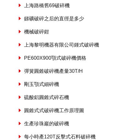
上海路橋舊69破碎機
銻礦破碎之后的直徑是多少
機械破碎鉗
上海黎明機器有限公司鍾式破碎機
PE600X900顎式破碎機價格
彈簧圓錐破碎機產量30T/H
剛玉顎式細碎機
硫酸鋁圓錐式碎石機
圓錐式式破碎機工作原理圖
生產珍珠巖的破碎機
每小時產120T反擊式石料破碎機