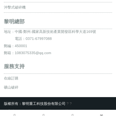
沖擊式破碎機
黎明總部
地址：
中國-鄭州-國家高新技術產業開發區科學大道169號
電話：0371-67997088
郵編：450001
郵箱：1083075335@qq.com
服務支持
在線訂購
礦山破碎
版權所有：黎明重工科技股份有限公司
?
?
備案號 : 豫ICP備10200540號-22
服務熱線：0371-67997088