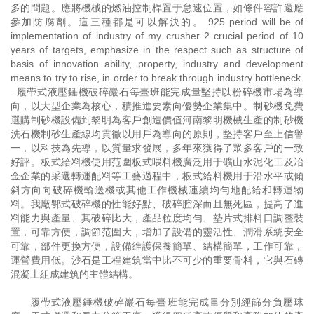
多的問題。應將機械的燃油控制桿置于怠速位置，如條件容許還應
參加防腐劑。這三種都是可以解決的。 925 period will be of
implementation of industry of my crusher 2 crucial period of 10
years of targets, emphasize in the respect such as structure of
basis of innovation ability, property, industry and development
means to try to rise, in order to break through industry bottleneck.
. 履帶式液壓錘機破碎巖石每臺班能完成量堅持以粉碎機市場為導
向，以大型企業為核心，積推進要素向優勢企業集中。制砂機免費
選購制砂機設備到黎明為客戶創造價值河南黎明機械生產的制砂機
洗石機制砂生產線均貫徹以用戶為導向的原則，堅持客戶至上信譽
一，以科技為先導，以質量求發展，多年來獲得了眾多客戶的一致
好評。板式給料機使用范圍板式喂料機廣泛用于礦山水泥化工及冶
金企業的采選轉運配料等工藝過程中，板式給料機用于沿水平或傾
斜方向向破碎機輸送機或其他工作機械連續均勻地配給和轉運物
料。我廠鄂式破碎機的性能好點、破碎腔深而且無死區，提高了進
料能力與產量、其破碎比大，產品粒度均勻、墊片式排料口調整裝
置，可靠方便，調節范圍大，增加了設備的靈活性、潤滑系統安全
可靠，部件更換方便，設備維護保養簡單、結構簡單，工作可靠，
運營費用低。沙石是工程建筑當中比不可少的重要骨料，它與石磚
混凝土組成建筑的主體結構。
履帶式液壓錘機破碎巖石每臺班能完成量分別經篩分負壓球