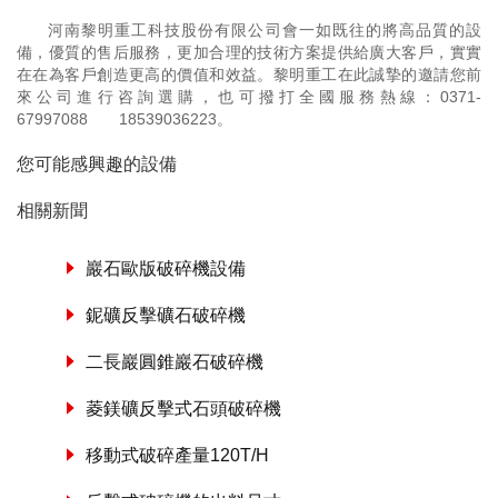
河南黎明重工科技股份有限公司會一如既往的將高品質的設
備，優質的售后服務，更加合理的技術方案提供給廣大客戶，實實
在在為客戶創造更高的價值和效益。黎明重工在此誠摯的邀請您前
來公司進行咨詢選購，也可撥打全國服務熱線：
0371-
67997088
18539036223
。
您可能感興趣的設備
相關新聞
巖石歐版破碎機設備
鈮礦反擊礦石破碎機
二長巖圓錐巖石破碎機
菱鎂礦反擊式石頭破碎機
移動式破碎產量120T/H