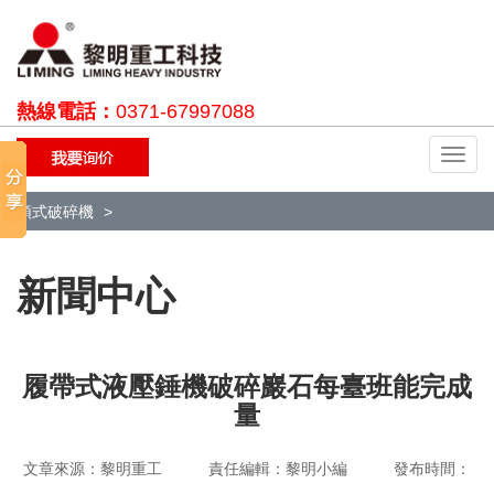
熱線電話：
0371-67997088
切
換
導
顎式破碎機
航
新聞中心
履帶式液壓錘機破碎巖石每臺班能完成
量
文章來源：黎明重工 責任編輯：黎明小編 發布時間：