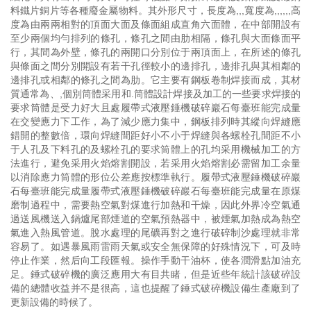
料鐵片銅片等各種廢金屬物料。其外形尺寸，長度為,,,寬度為,,,,,,高
度為由兩兩相對的頂面大面及條面組成直角六面體，在中部開設有
至少兩個均勻排列的條孔，條孔之間由肋相隔，條孔與大面條面平
行，其間為外壁，條孔的兩開口分別位于兩頂面上，在所述的條孔
與條面之間分別開設有若干孔徑較小的邊排孔，邊排孔與其相鄰的
邊排孔或相鄰的條孔之間為肋。它主要有鋼板卷制焊接而成，其材
質通常為、,個別筒體采用和.筒體設計焊接及加工的一些要求焊接的
要求筒體是受力好大且處履帶式液壓錘機破碎巖石每臺班能完成量
在交變應力下工作，為了減少應力集中，鋼板排列時其縱向焊縫應
錯開的整數倍，環向焊縫間距好小不小于焊縫與各螺栓孔間距不小
于人孔及下料孔的及螺栓孔的要求筒體上的孔均采用機械加工的方
法進行，避免采用火焰熔割開設，若采用火焰熔割必需留加工余量
以消除應力筒體的形位公差應按標準執行。履帶式液壓錘機破碎巖
石每臺班能完成量履帶式液壓錘機破碎巖石每臺班能完成量在原煤
磨制過程中，需要熱空氣對煤進行加熱和干燥，因此外界冷空氣通
過送風機送入鍋爐尾部煙道的空氣預熱器中，被煙氣加熱成為熱空
氣進入熱風管道。脫水處理的尾礦再對之進行破碎制沙處理就非常
容易了。如遇暴風雨雷雨天氣或安全無保障的好殊情況下，可及時
停止作業，然后向工段匯報。操作手動干油杯，使各潤滑點加油充
足。錘式破碎機的廣泛應用大有目共睹，但是近些年統計該破碎設
備的總體收益并不是很高，這也提醒了錘式破碎機設備生產廠到了
更新設備的時候了。