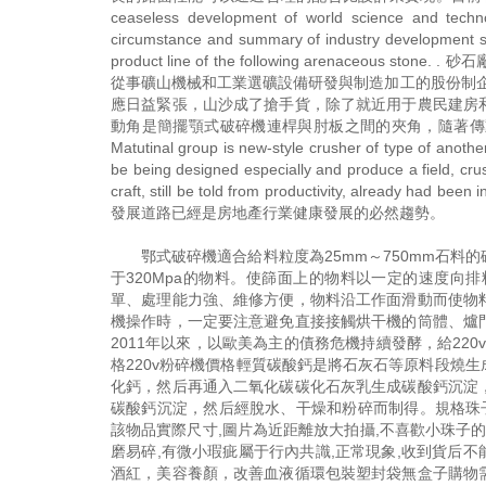
ceaseless development of world science and techn
circumstance and summary of industry development stat
product line of the following arena
從事礦山機械和工業選礦設備研發與制造加工的股份制企業
應日益緊張，山沙成了搶手貨，除了就近用于農民建房
動角是簡擺顎式破碎機連桿與肘板之間的夾角，隨著傳
Matutinal group is new-style crusher of type of ano
be being designed especially and produce a field, cru
craft, still be told from productivity, already
發展道路已經是房地產行業健康發展的必然趨勢。
鄂式破碎機適合給料粒度為25mm～750mm石
于320Mpa的物料。使篩面上的物料以一定的速度
單、處理能力強、維修方便，物料沿工作面滑動而使物
機操作時，一定要注意避免直接接觸烘干機的筒體、爐
2011年以來，以歐美為主的債務危機持續發酵，給220
格220v粉碎機價格輕質碳酸鈣是將石灰石等原料段燒
化鈣，然后再通入二氧化碳碳化石灰乳生成碳酸鈣沉淀
碳酸鈣沉淀，然后經脫水、干燥和粉碎而制得。規格珠
該物品實際尺寸,圖片為近距離放大拍攝,不喜歡小珠子
磨易碎,有微小瑕疵屬于行內共識,正常現象,收到貨后不
酒紅，美容養顏，改善血液循環包裝塑封袋無盒子購物