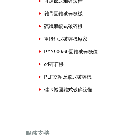
可調節式細碎設備
雜骨圓錐破碎機械
硫鐵礦輥式破碎機
單段錘式破碎機廠家
PYY900/60圓錐破碎機價
c4碎石機
PLF立軸反擊式破碎機
硅卡巖圓錐式破碎設備
服務支持