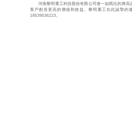
河南黎明重工科技股份有限公司會一如既往的將高
客戶創造更高的價值和效益。黎明重工在此誠摯的
18539036223
。