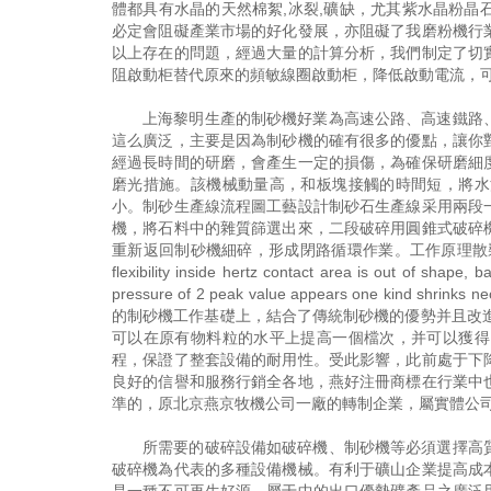
體都具有水晶的天然棉絮,冰裂,礦缺，尤其紫水晶粉
必定會阻礙產業市場的好化發展，亦阻礙了我磨粉機行
以上存在的問題，經過大量的計算分析，我們制定了切
阻啟動柜替代原來的頻敏線圈啟動柜，降低啟動電流，
上海黎明生產的制砂機好業為高速公路、高速鐵路
這么廣泛，主要是因為制砂機的確有很多的優點，讓你
經過長時間的研磨，會產生一定的損傷，為確保研磨細
磨光措施。該機械動量高，和板塊接觸的時間短，將水
小。制砂生產線流程圖工藝設計制砂石生產線采用兩段
機，將石料中的雜質篩選出來，二段破碎用圓錐式破碎
重新返回制砂機細碎，形成閉路循環作業。工作原理散裝
flexibility inside hertz contact area is out of shape, b
pressure of 2 peak value appears one kind shrinks
的制砂機工作基礎上，結合了傳統制砂機的優勢并且改進
可以在原有物料粒的水平上提高一個檔次，并可以獲得
程，保證了整套設備的耐用性。受此影響，此前處于下
良好的信譽和服務行銷全各地，燕好注冊商標在行業中
準的，原北京燕京牧機公司一廠的轉制企業，屬實體公司。
所需要的破碎設備如破碎機、制砂機等必須選擇高
破碎機為代表的多種設備機械。有利于礦山企業提高成