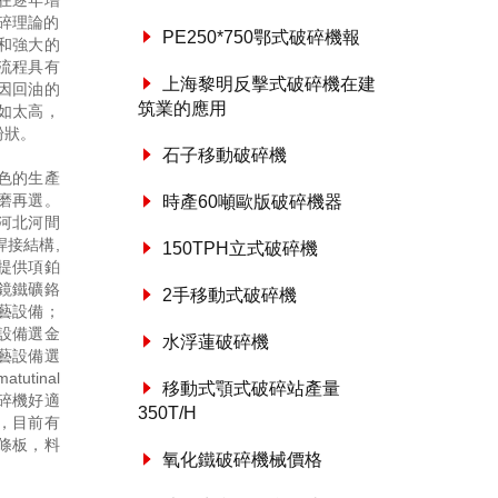
在逐年增
碎理論的
PE250*750鄂式破碎機報
和強大的
流程具有
上海黎明反擊式破碎機在建
因回油的
筑業的應用
如太高，
粉狀。
石子移動破碎機
色的生產
磨再選。
時產60噸歐版破碎機器
河北河間
接結構,
150TPH立式破碎機
戶提供項鉑
鏡鐵礦鉻
2手移動式破碎機
藝設備；
設備選金
水浮蓮破碎機
藝設備選
atutinal
移動式顎式破碎站產量
式破碎機好適
350T/H
，目前有
條板，料
氧化鐵破碎機械價格