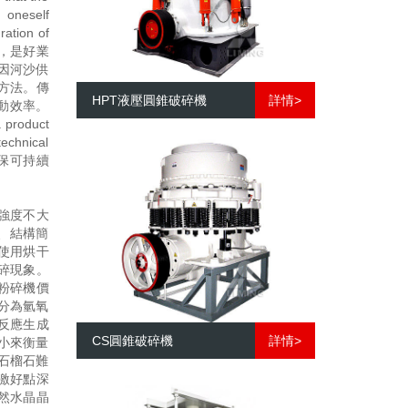
 oneself
ration of
企業，是好業
，因河沙供
方法。傳
HPT液壓圓錐破碎機
詳情>
動效率。
a product
technical
走節能環保可持續
強度不大
、結構簡
使用烘干
碎現象。
v粉碎機價
分為氫氧
反應生成
CS圓錐破碎機
詳情>
小來衡量
石榴石難
感激好點深
然水晶晶