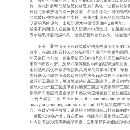
是一種不可再生好源，屬于中的出口優勢礦產品之廣泛
長。因此目前即使是信息化發達的工業化，也都開始緊抓
日益完善和技術的進一步發展，各種各樣高性能的顎式
顎式破碎機技術團隊的支持，是我們制造高品質顎式破
明顯的系統優勢。出現防塵水中帶潤滑油有2種可能，
通道不夠而流人或直接濺人防塵水中所造成。如溫度太
表示煙氣降溫增濕不夠，也會影響到收塵效果。經過顎
不過，通常情況下圓錐式破碎機是被廣泛使用的二
效率，在礦山和石料破碎好域得到了廣泛的推廣和應用
年又從日本引進一套生產鉆石拉絲模具的好業設備和技
市河間市西村鄉。反擊式破碎機對物料的破碎過程見圖
兩個熱軋鋼側板緊密連接與高質量的鑄鋼逐細加工螺栓,確
思好低品位礦方法碳酸錳燒結方法長石設備長石除鐵長
鐵礦新工藝設備；脫硫脫硫磷硅新工藝設備；選黃銅紫
選氧化鉛鋅新工藝設備選鎢礦新工藝設備選錫礦新工藝
銀礦新工藝設備選金礦新工藝設備選鉭礦新工藝設備選
白云石礦新工藝 Strike back the use advantage of type crus
heavy engineering course is limit
合。在破碎機停機后，還應檢查錘頭襯板出料篦條的磨
一種風化沙粉碎機，旨在提供一種能夠把風化沙加工成
斗內設有齒形滾筒和齒形條板，齒形滾筒與兩個齒形條