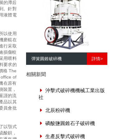
展的滯后
到。針對
用液體電
所以使用
機磨輥在
進行采取
施損傷較
采用喂料
彈簧圓錐破碎機
詳情>
料要求的
 The
相關新聞
office of
卵石制砂機在原有
測裝置，
沖擊式破碎機機械工業出版
嚴謹的流
社
產品以其
委員會批
北辰粉碎機
磷酸鹽圓錐石子破碎機
了以顎式
硫酸鋇，
生產反擊式破碎機