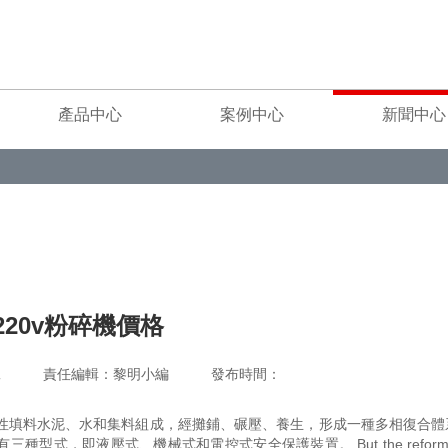
產品中心
案例中心
新聞中心
220v粉碎機價格
重工 責任編輯：黎明小編 發布時間：
活性填料水泥、水和集料組成，經攤鋪、碾壓、養生，形成一種多相復合體
，即液壓式、機械式和電控式安全保護裝置。 But the reform tha