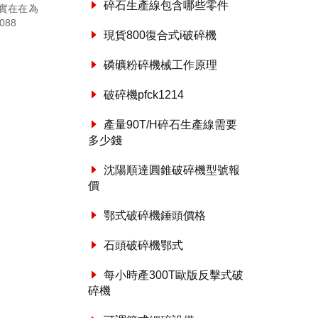
碎石生產線包含哪些零件
實在在為
088
現貨800復合式i破碎機
磷礦粉碎機械工作原理
破碎機pfck1214
產量90T/H碎石生產線需要
多少錢
沈陽順達圓錐破碎機型號報
價
鄂式破碎機錘頭價格
石頭破碎機鄂式
每小時產300T歐版反擊式破
碎機