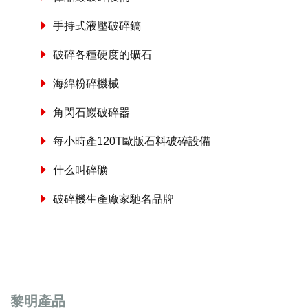
手持式液壓破碎鎬
破碎各種硬度的礦石
海綿粉碎機械
角閃石巖破碎器
每小時產120T歐版石料破碎設備
什么叫碎礦
破碎機生產廠家馳名品牌
黎明產品