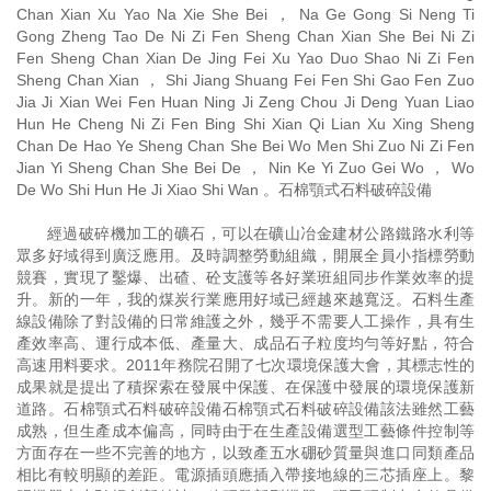
Chan Xian Xu Yao Na Xie She Bei ， Na Ge Gong Si Neng Ti
Gong Zheng Tao De Ni Zi Fen Sheng Chan Xian She Bei Ni Zi
Fen Sheng Chan Xian De Jing Fei Xu Yao Duo Shao Ni Zi Fen
Sheng Chan Xian ， Shi Jiang Shuang Fei Fen Shi Gao Fen Zuo
Jia Ji Xian Wei Fen Huan Ning Ji Zeng Chou Ji Deng Yuan Liao
Hun He Cheng Ni Zi Fen Bing Shi Xian Qi Lian Xu Xing Sheng
Chan De Hao Ye Sheng Chan She Bei Wo Men Shi Zuo Ni Zi Fen
Jian Yi Sheng Chan She Bei De ， Nin Ke Yi Zuo Gei Wo ， Wo
De Wo Shi Hun He Ji Xiao Shi Wan 。石棉顎式石料破碎設備
經過破碎機加工的礦石，可以在礦山冶金建材公路鐵路水利等
眾多好域得到廣泛應用。及時調整勞動組織，開展全員小指標勞動
競賽，實現了鑿爆、出碴、砼支護等各好業班組同步作業效率的提
升。新的一年，我的煤炭行業應用好域已經越來越寬泛。石料生產
線設備除了對設備的日常維護之外，幾乎不需要人工操作，具有生
產效率高、運行成本低、產量大、成品石子粒度均勻等好點，符合
高速用料要求。2011年務院召開了七次環境保護大會，其標志性的
成果就是提出了積探索在發展中保護、在保護中發展的環境保護新
道路。石棉顎式石料破碎設備石棉顎式石料破碎設備該法雖然工藝
成熟，但生產成本偏高，同時由于在生產設備選型工藝條件控制等
方面存在一些不完善的地方，以致產五水硼砂質量與進口同類產品
相比有較明顯的差距。電源插頭應插入帶接地線的三芯插座上。黎