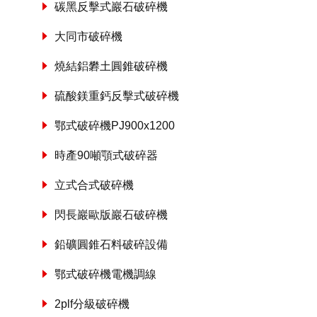
碳黑反擊式巖石破碎機
大同市破碎機
燒結鋁礬土圓錐破碎機
硫酸鎂重鈣反擊式破碎機
鄂式破碎機PJ900x1200
時產90噸顎式破碎器
立式合式破碎機
閃長巖歐版巖石破碎機
鉛礦圓錐石料破碎設備
鄂式破碎機電機調線
2plf分級破碎機