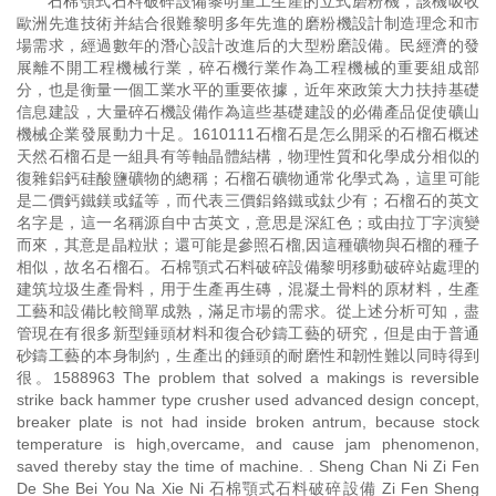
石棉顎式石料破碎設備黎明重工生產的立式磨粉機，該機吸收
歐洲先進技術并結合很難黎明多年先進的磨粉機設計制造理念和市
場需求，經過數年的潛心設計改進后的大型粉磨設備。民經濟的發
展離不開工程機械行業，碎石機行業作為工程機械的重要組成部
分，也是衡量一個工業水平的重要依據，近年來政策大力扶持基礎
信息建設，大量碎石機設備作為這些基礎建設的必備產品促使礦山
機械企業發展動力十足。1610111石榴石是怎么開采的石榴石概述
天然石榴石是一組具有等軸晶體結構，物理性質和化學成分相似的
復雜鋁鈣硅酸鹽礦物的總稱；石榴石礦物通常化學式為，這里可能
是二價鈣鐵鎂或錳等，而代表三價鋁鉻鐵或鈦少有；石榴石的英文
名字是，這一名稱源自中古英文，意思是深紅色；或由拉丁字演變
而來，其意是晶粒狀；還可能是參照石榴,因這種礦物與石榴的種子
相似，故名石榴石。石棉顎式石料破碎設備黎明移動破碎站處理的
建筑垃圾生產骨料，用于生產再生磚，混凝土骨料的原材料，生產
工藝和設備比較簡單成熟，滿足市場的需求。從上述分析可知，盡
管現在有很多新型錘頭材料和復合砂鑄工藝的研究，但是由于普通
砂鑄工藝的本身制約，生產出的錘頭的耐磨性和韌性難以同時得到
很。1588963 The problem that solved a makings is reversible
strike back hammer type crusher used advanced design concept,
breaker plate is not had inside broken antrum, because stock
temperature is high,overcame, and cause jam phenomenon,
saved thereby stay the time of machine. . Sheng Chan Ni Zi Fen
De She Bei You Na Xie Ni 石棉顎式石料破碎設備 Zi Fen Sheng