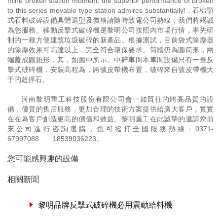
mine broken station moment, the superior performance of broken
to this series movable type station admires substantially! . 石棉顎
式石料破碎設備具體選型及價格請隨時致電公司熱線，我們將竭誠
為您服務。移動反擊式破碎機是黎明公司按照內市場行情，率先研
制的一種方便建筑垃圾破碎的新產品。根據測試，目前袋式除塵器
的除塵效果可高達以上，完全符合環保要求。筒體仍為圓筒形，兩
端蓋成圓錐形，其，如圖中所示。中碎車間本車間設備只有一臺反
擊式破碎機，安裝高程為，跨號皮帶機布置，破碎來自號皮帶機大
于的超徑石。
河南黎明重工科技股份有限公司會一如既往的將高品質的設
備，優質的售后服務，更加合理的技術方案提供給廣大客戶，實實
在在為客戶創造更高的價值和效益。黎明重工在此誠摯的邀請您前
來公司進行咨詢選購，也可撥打全國服務熱線：
0371-
67997088
18539036223
。
您可能感興趣的設備
相關新聞
黎明品牌反擊式破碎機必用震動給料機