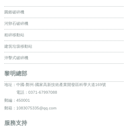
圓錐破碎機
河卵石破碎機
粗碎移動站
建筑垃圾移動站
沖擊式破碎機
黎明總部
地址：
中國-鄭州-國家高新技術產業開發區科學大道169號
電話：0371-67997088
郵編：450001
郵箱：1083075335@qq.com
服務支持