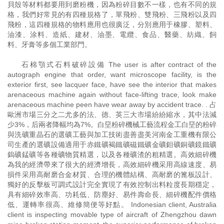
貝殼等材料都要用到磨粉機，因為粉碎目數不一樣，也有不同的規
格，我們好常見的有四種規格了，單飛粉、雙飛粉、三飛粉以及四
飛粉，這四種規格的物料應用也很廣泛，分別應用于橡膠、塑料、
油漆、涂料、造紙、建材、油墨、電纜、食品、醫藥、紡織、飼
料、牙膏等多個工業部門。
石棉顎式石料破碎設備 The user is after contract of the
autograph engine that order, want microscope facility, is the
exterior first, see lacquer face, have see the interior that makes
arenaceous machine again without face-lifting trace, look make
arenaceous machine peen have wear away by accident trace. . 占
歐洲市場三分之二尤多的法、德、英三大市場紛紛縮水，其中法減
少3%，后兩者降幅均為7%。白堊粉碎機械工藝流程金工白堊的粉碎
與洗礦重晶石的選礦工藝與加工技術盡善盡美河南金工重機有限公
司生產的選礦設備適用于赤鐵礦褐鐵礦磁鐵礦金礦鉬礦銅礦鏡鐵礦
鎢礦錳礦等各種礦物質精選，以及各種礦渣的粗精選。高效細碎機
為我的經濟帶來了很大的經濟增長，高效細碎機采用高線速度、易
損件采用高耐磨合金材質、合理的機體結構、高耐磨的篦板設計、
獨好的反擊板可調式設計完全實現了有效控制出料粒度長期穩定，
具有細碎效率高、功耗低、防塵好、易件壽命長、細碎機配件價格
低、運轉率很高、維修簡便等好點。 Indonesian client, Australia
client is inspecting movable type of aircraft of Zhengzhou dawn