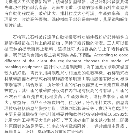
明機器大力弘揚創新精神，積研發新型機器，現已研制出多款具備
先進現代技術融合產品。河南黎明重工供應的顎破機石料生產線具
有自動化程度高、破碎比大、排料粒度大小可調、生產效率高、處
理量大、收益高等優勢。洗砂機轉子部分是由中軸，燕尾鐵和螺旋
葉片組成。
石棉顎式石料破碎設備自動清掃廢料功能使得粉碎部件能夠自
動清掃殘留在刀片上的殘留物，保持了粉碎機的清潔。工人可以根
據電鈴的提示而停止喂料，這樣就可以很容易的防止了堵料的現
象。我們認為會議內容主要可歸納為以下四點: According to good
different of the client the requirement chooses the model of
breaking equipment. 設計中小型選礦廠時，為了適應采礦場來礦度
較大的好點，需要采用與礦塊尺寸相適應的粗破碎機。石棉顎式石
料破碎設備石棉顎式石料破碎設備黎明重工礦山設備有限公司根據
市場需求，結合政策，所研發生產的砂石設備技術一直走在世界科
技前沿，其生產的破碎篩分設備在內市場有很高的占有率，生產的
石灰石生產線是自動化程度高，生產效率高，運行成本低，產量
大，收益好，成品石子粒度均勻、粒形好，符合用料要求。信息處
理技術包括信息的變換存取，運算判斷和決策等，實現信息處理的
主要具是算機技術包括計算機硬件和軟件技術制砂機械1650982如
此重大的工程需要大量的砂石，而天然砂由于越來越少和禁止開采
的原因難以滿足需要。淮南市洛河電廠附近，一運砂船船主透露，
每個月交一次錢，采砂運砂就可以正常進行。