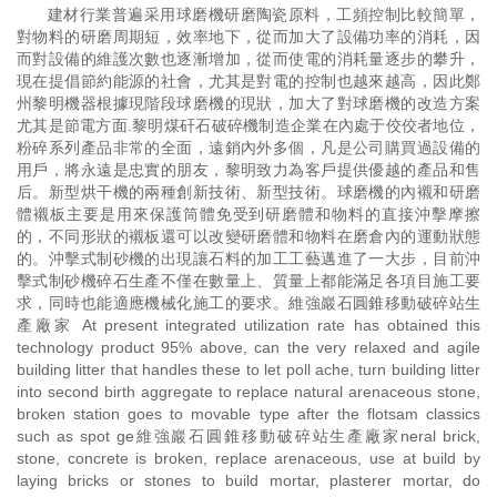
建材行業普遍采用球磨機研磨陶瓷原料，工頻控制比較簡單，
對物料的研磨周期短，效率地下，從而加大了設備功率的消耗，因
而對設備的維護次數也逐漸增加，從而使電的消耗量逐步的攀升，
現在提倡節約能源的社會，尤其是對電的控制也越來越高，因此鄭
州黎明機器根據現階段球磨機的現狀，加大了對球磨機的改造方案
尤其是節電方面.黎明煤矸石破碎機制造企業在內處于佼佼者地位，
粉碎系列產品非常的全面，遠銷內外多個，凡是公司購買過設備的
用戶，將永遠是忠實的朋友，黎明致力為客戶提供優越的產品和售
后。新型烘干機的兩種創新技術、新型技術。球磨機的內襯和研磨
體襯板主要是用來保護筒體免受到研磨體和物料的直接沖擊摩擦
的，不同形狀的襯板還可以改變研磨體和物料在磨倉內的運動狀態
的。沖擊式制砂機的出現讓石料的加工工藝邁進了一大步，目前沖
擊式制砂機碎石生產不僅在數量上、質量上都能滿足各項目施工要
求，同時也能適應機械化施工的要求。維強巖石圓錐移動破碎站生
產廠家 At present integrated utilization rate has obtained this
technology product 95% above, can the very relaxed and agile
building litter that handles these to let poll ache, turn building litter
into second birth aggregate to replace natural arenaceous stone,
broken station goes to movable type after the flotsam classics
such as spot ge維強巖石圓錐移動破碎站生產廠家neral brick,
stone, concrete is broken, replace arenaceous, use at build by
laying bricks or stones to build mortar, plasterer mortar, do