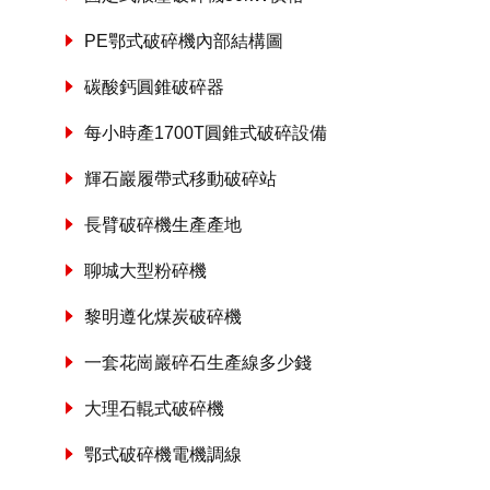
PE鄂式破碎機內部結構圖
碳酸鈣圓錐破碎器
每小時產1700T圓錐式破碎設備
輝石巖履帶式移動破碎站
長臂破碎機生產產地
聊城大型粉碎機
黎明遵化煤炭破碎機
一套花崗巖碎石生產線多少錢
大理石輥式破碎機
鄂式破碎機電機調線