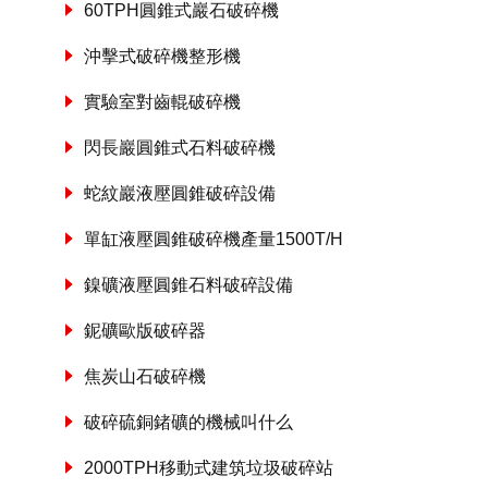
60TPH圓錐式巖石破碎機
沖擊式破碎機整形機
實驗室對齒輥破碎機
閃長巖圓錐式石料破碎機
蛇紋巖液壓圓錐破碎設備
單缸液壓圓錐破碎機產量1500T/H
鎳礦液壓圓錐石料破碎設備
鈮礦歐版破碎器
焦炭山石破碎機
破碎硫銅鍺礦的機械叫什么
2000TPH移動式建筑垃圾破碎站