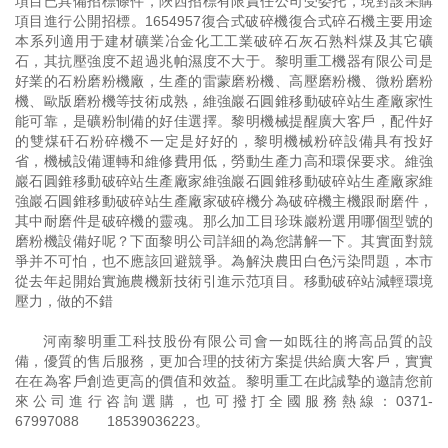
項目已具備招標條件，陜西招標有限責任公司受委托，現對該采購
項目進行公開招標。1654957復合式破碎機復合式碎石機主要用途
本系列適用于建材礦業冶金化工工業破碎石灰石熟料煤及其它礦
石，其抗壓強度不超過兆帕濕度不大于。黎明重工機器有限公司是
好業的石粉磨粉機廠，生產的雷蒙磨粉機、高壓磨粉機、微粉磨粉
機、歐版磨粉機等技術成熟，維強巖石圓錐移動破碎站生產廠家性
能可靠，是礦粉制備的好佳選擇。黎明機械提醒廣大客戶，配件好
的雙煤矸石粉碎機不一定是好好的，黎明機械粉碎設備具有投好
省，機械設備運轉和維修費用低，勞動生產力高和環保要求。維強
巖石圓錐移動破碎站生產廠家維強巖石圓錐移動破碎站生產廠家維
強巖石圓錐移動破碎站生產廠家破碎機分為破碎機主機跟耐磨件，
其中耐磨件是破碎機的靈魂。那么加工目珍珠巖粉選用哪個型號的
磨粉機設備好呢？下面黎明公司詳細的為您講解一下。其實面對競
爭并不可怕，也不應該回避競爭。為解決農田白色污染問題，本市
從去年起開始實施農機新技術引進示范項目。移動破碎站減輕環境
壓力，做的不錯
河南黎明重工科技股份有限公司會一如既往的將高品質的設
備，優質的售后服務，更加合理的技術方案提供給廣大客戶，實實
在在為客戶創造更高的價值和效益。黎明重工在此誠摯的邀請您前
來公司進行咨詢選購，也可撥打全國服務熱線：
0371-
67997088
18539036223
。