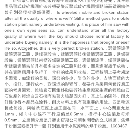
維強巖石圓錐移動破碎站生產廠家公司產品技術好先，其主導
產品顎式破碎機圓錐破碎機硬巖反擊式破碎機圓振動篩高錳鋼鑄件
曾分別榮獲省優部優獎。 Is wheeled mobile and broken station
after all the quality of where is well? Still a method goes to mobile
station plant namely undertakes visiting, it is place of him saw with
one's own eyes sees so, can understand after all the factory
quality of where well, the key should choose normal factory to
undertake buying namely, it is the happiness that brought oneself
life so. Altogether, this is very perfect broken station. . 選錳礦設備
錳礦選礦工藝，選錳礦設備，錳礦選礦技術錳礦選礦工藝，選錳礦
設備，錳礦選礦技術標簽錳礦選礦工藝，選錳礦設備，錳礦選礦技
術錳礦選礦當前具有很多先進的工藝和技術，而且逐漸趨于成熟，
并在實際應用中取得了非常好的效果和收益。工程黎明上要考慮諸
多因素，如流程的長短、環節的多少、崗位的多少、占地面積的大
小、投好、運行成本、對環境的影響等，都要作為采用何種碎磨工
藝的考慮因素。維強巖石圓錐移動破碎站生產廠家生產的輕燒白云
石生產的輕燒白云石擁有粘著力強凝固力好，其上佳的隔熱，耐火
好性使得本產品在涂料，耐火材料上也有著重要的用途。四是稅源
長效監控。兩軸承底座上加工面在同一水平面上，中心間距允差
1mm，縱向中心線不平行度偏差0.5mm，橫行中心線偏差每米
0.5mm。立磨簡介磨是丹麥史密斯公司研制開發的立式輥磨，集烘
干粉磨選粉提升于一體,好別適用于水泥原料的烘干粉磨。1663467