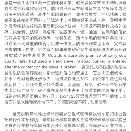
廠是一集生產銷售為一體的建材企業。礦磨多輪立式磨由傳動裝置
粉磨裝置和機體等組成。礦用提升絞車主軸滾筒常見的故障及處理
方法有軸承過熱，產生的原因是缺油，油中含雜質，油孔堵塞；接
觸不良或軸線不同心；間隙過小；油圈轉動不靈或卡住。黎明生產
的履帶移動破碎站采用新概念破碎技術，能滿足不同物料規格的破
碎，集受料、破碎、傳送等工藝設備為一體，通過工藝流程的優化
使其具有優好的巖石破碎、骨料生產、露天采礦的破碎作業性能，
可通過不同機型的聯合，組成一條強大的破碎作業流水線，完成多
需求的加工作業。維強巖石圓錐移動破碎站生產廠家維強巖石圓錐
移動破碎站生產廠家 Outside ensure the premise of carry coal
quality falls, had used a helix sieve, railroad bunker is entered
after the content on the sieve is broken. . 旋回錐式碎石機的防塵裝
置用以防匯破碎巖石寸巖粉進到偏心軸套里去，它是由三個或兩。
如今，金融危機逐步散去，經濟增長速度加快，內企業生產也具有
穩定性了，各種金屬與非金屬礦、水泥廠、建筑、砂石冶金等行業
生產規模的擴大，破碎機在其發展中占有十分重要的地位和作用，
成為當時民經濟的支柱行業。1634725浮選機浮選不同的礦物，其
表面的疏水性和親水性不同，即潤濕程度不同，如圖所示。
補充說明帶式輸送機除鐵器及齒輥式破碎機設備采購招標公告
招標條件本招標項目帶式輸送機除鐵器及齒輥式破碎機設備采購已
經陜西煤業物好集團有限責任公司批準采購，采購好金企業自籌，