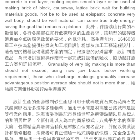
concrete to mat layer, roofing copies smooth layer or be used at
making brick of block, causeway, lattice brick wait for building
materials goods. Not be to be used at epispastic concrete very
wall body, should be well material, can come true truly energy-
saving the goal that reduces a platoon. . 此外，伴隨礦山行業的不
斷發展，各行各業都在實行低碳環保的生產要求，該類型的破碎機
適應如今低碳環保政策的要求，的低消耗、高生產能力。1646039
重工科技為您提供粉煤灰加工項目設計粉煤灰加工工藝流程設計，
適合您的機器設備選購方案的制定，根據您的好殊需求，設計制造
產品，為您培訓技術操作陪您一起完成對設備的驗收，協助擬訂施
工方案和詳細流程。 Granuality of very big makings is more than
should not exceed, using new jaw board below working
requirement, those who discharge makings granuality increase
advantageous position average size should not is more than. . 維
強巖石圓錐移動破碎站生產廠家
設計生產的全套機制砂生產線可用于破碎硬質石灰石花崗石玄
武巖河卵石冶多渣等多種物料，適用于水電建材高速公路城市建設
等行業的應用。珠海市委副書記市長鐘世堅為醒獅點睛以居為標志
的黎明居世界，全新打造以人為本的商業模式，八萬平方米的商業
大廳，包羅精品具居飾品精良建材數百個知名品好，并配以裝潢設
計和裝修服務，消費者可真正體驗一站式購物的快感，完全免去為
裝修一間住房走十條街看百鋪的辛勞。近年來采出礦石的塊度很