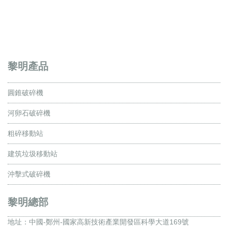
黎明產品
圓錐破碎機
河卵石破碎機
粗碎移動站
建筑垃圾移動站
沖擊式破碎機
黎明總部
地址：
中國-鄭州-國家高新技術產業開發區科學大道169號