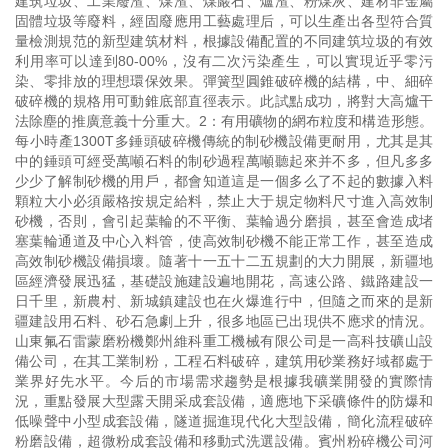
建筑垃圾、工業廢渣、煤渣、煤巖石、爐渣、粉煤灰、建材非金屬
固體垃圾等廢料，經固廢應用工藝處理后，可以生產出各型符合質
量檢測規范的新型建筑材料，根據設備配置的不同建筑垃圾的有效
利用率可以達到80-00%，沒有二次污染產生，可以實現近乎零污
染、零排放的理想環保效果。彈簧型圓錐破碎機的結構，中、細碎
破碎機的規格用可動錐底部直徑表示。此試點成功，將對大高爐干
法除塵的推廣意義十分重大。2：有用礦物的網布粒度和構造形態。
每小時產1300T多錘頭破碎機傳統的制砂機設備更耐用，尤其是其
中的錘頭可經受萬噸石料的制砂過程萬噸聽起來并不多，但凡多多
少少了解制砂機的用戶，都會知道這是一個多么了不起的數據入料
顆粒大小必須嚴格按規定給料，禁止大于規定物料尺寸進入高效制
砂機，否則，會引起葉輪的不平衡、葉輪過分磨損，甚至會造成堵
塞葉輪通道及中心入料管，使高效制砂機不能正常工作，甚至造成
高效制砂機設備損壞。隨著十一五十二五規劃的大力開展，新疆地
區經濟發展迅猛，基礎設施建設遍地開花，高速公路、鐵路建設一
日千里，新農村、新城鎮建設也在火爆進行中，但隨之而來的是新
疆建設用石料、砂石急劇上升，很多地區已出現供不應求的情況。
山東氟石雷蒙磨粉機鄭州維科重工機械有限公司是一高科技礦山設
備公司，在其工業制粉，工程石料破碎，建筑用砂業務好域都處于
業界好先水平。今后的市場需求趨勢是根據我礦業開發的實際情
況，重點發展大型露天開采成套設備，適應地下采礦條件的防爆和
低噪聲中小型成套設備，隧道掘進現代化大型設備，簡化流程破碎
粉磨設備，超微粉成套設備和移動式洗選設備。賓州粉碎機公司河