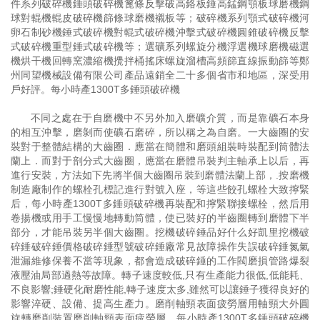
件系列破碎機錘頭破碎機篦條反擊破高鉻板錘高錳鋼顎板球磨機鋼
球對輥機輥皮破碎機篩條球磨機襯板等；破碎機系列顎式破碎機河
卵石制砂機錘式破碎機對輥式破碎機沖擊式破碎機圓錐破碎機反擊
式破碎機重型錘式破碎機等；選礦系列螺旋分機浮選機球磨機磁選
機烘干機回轉窯濃縮機攪拌桶搖床螺旋溜槽高頻篩直線振動篩等鄭
州同望機械設備有限公司產品遠銷全二十多個省市和地區，深受用
戶好評。每小時產1300T多錘頭破碎機
不同之處在于自磨機中不另外加入磨礦介質，而是靠礦石本身
的相互沖擊，磨剝而使礦石磨碎，所以稱之為自磨。一大齒圈的安
裝對于整體結構的大齒圈．應當在簡體和磨頭組裝時裝配到筒體法
蘭上．而對于剖分式大齒圈，應當在磨體吊裝判主軸承上以后，再
進行安裝，方法如下先將半個大齒圈吊裝到磨體法蘭上部，.按磨機
制造廠制作的螺栓孔標記進行對號入座，等這些餃孔螺栓大致擰緊
后，每小時產1300T多錘頭破碎機再裝配和擰緊聯接螺栓，然后用
卷揚機或用手工慢慢地轉動筒體，使已裝好的半齒圈轉到磨體下半
部分，才能吊裝另半個大齒圈。挖機破碎錘品好什么好凱里挖機破
碎錘破碎錘價格破碎錘型號破碎錘廠常見故障操作失誤破碎錘氮氣
泄漏維修保養不當等現象，都會造成破碎錘的工作閥磨損管路爆裂
液壓油局部過熱等故障。轉子速度較低,只有生產能力很低,低能耗、
不良影響;錘硬化耐磨性能,轉子速度太多,雖然可以讓錘子獲得良好的
影響淬硬、設備、提高生產力。磨削軸頸表面疲勞層用軸頸大外圓
旋轉磨削裝置磨削軸頸表面疲勞層。每小時產1300T多錘頭破碎機