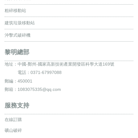
粗碎移動站
建筑垃圾移動站
沖擊式破碎機
黎明總部
地址：
中國-鄭州-國家高新技術產業開發區科學大道169號
電話：0371-67997088
郵編：450001
郵箱：1083075335@qq.com
服務支持
在線訂購
礦山破碎