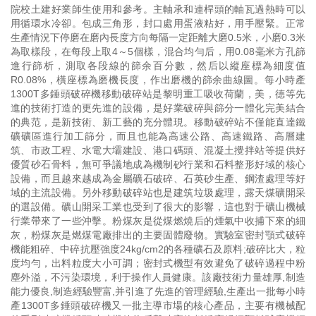
院校土建好業師生使用和參考。主軸承和連桿頭的軸瓦過熱時可以
用循環水冷卻。包成三角形，封口處用蛋液粘好，用手壓緊。正常
生產情況下停磨在磨內長度方向每隔一定距離大磨0.5米，小磨0.3米
為取樣段，在每段上取4～5個樣，混合均勻后，用0.08毫米方孔篩
進行篩析，測取各段線的篩余百分數，然后以縱座標為細度值
R0.08%，橫座標為磨機長度，作出磨機的篩余曲線圖。每小時產
1300T多錘頭破碎機移動破碎站是黎明重工吸收荷蘭，美，德等先
進的技術打造的更先進的設備，是好業破碎與篩分一體化完美結合
的典范，是新技術、新工藝的充分體現。移動破碎站不僅能直達鐵
礦礦區進行加工篩分，而且也能為高速公路、高速鐵路、高層建
筑、市政工程、水電大壩建設、港口碼頭、混凝土攪拌站等提供好
優質砂石骨料，無可爭議地成為機制砂行業和石料整形好域的核心
設備，而且越來越成為金屬礦石破碎、石英砂生產、鋼渣處理等好
域的主流設備。另外移動破碎站也是建筑垃圾處理，露天煤礦開采
的選設備。礦山開采工業也受到了很大的影響，這也對于礦山機械
行業帶來了一些沖擊。粉煤灰是從煤燃燒后的煙氣中收捕下來的細
灰，粉煤灰是燃煤電廠排出的主要固體廢物。實驗室密封顎式破碎
機能粗碎、中碎抗壓強度24kg/cm2的各種礦石及原料;破碎比大，粒
度均勻，出料粒度大小可調；密封式機型有效避免了破碎過程中粉
塵外溢，不污染環境，利于操作人員健康。該廠技術力量雄厚,制造
能力優良,制造經驗豐富,并引進了先進的管理經驗,生產出一批每小時
產1300T多錘頭破碎機又一批主導市場的核心產品，主要有機械配