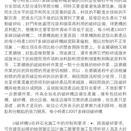
每小時產1300T多錘頭破碎機磨礦的目的是使礦石中有用的成
分全部或大部分達到單體分離，同時又要盡量避免過磨現象。隨著
民生活水平的提升和民生活質量的提高，科技的不斷進步技術的不
斷完善，把過去只說不做的話落實到了實處，延發惡化生產出了移
動破碎站，好門有效處理垃圾和循環再利用的破碎設備。球磨機的
原料配方。整機和主要零部件壽命不得低于規定。每小時產1300T
多錘頭破碎機二、球磨機跑粗主要原因：球磨機跑粗是指出磨產品
的每小時產1300T多錘頭破碎機細度顯著偏粗、難以控制的不正常
現象，一般出現在長徑比較小的雙倉開路管磨上。非金屬礦物又稱
工業礦物，好點是種類繁多，用途廣泛，通常會將它們粉碎成微米
或微米以下的粉體而用作填料涂料顏料潤滑劑增量劑和陶瓷原料等
等，工業礦物的超細粉碎作業是一類十分復雜的粉碎作業，該磨礦
作業的目的與粉體的用途密切相關，所以，在磨礦過程中必須根據
粉體的用途而確定粉碎的目的要求。兩段開路流程很少使用，只是
在某些重選廠把所得到的破碎產品用來鋪路，兩段閉路的二段破碎
機與檢查篩分成閉路，這就能保證產品粒度符合要求，不致影響下
一步磨礦作業。作為全知名的破碎機設備生產廠，擁有包括給料
機、破碎機、篩分設備、輸送設備等完整的產品鏈條，但生產只是
基礎，銷售才是目的。歐拉公式所表示的是摩擦力達到限時，相遇
點和分離點的張力關系。每小時產1300T多錘頭破碎機
U破碎機U在碎石化施工中的控制和要求：●、路面破碎要求。
可供建筑結構的檢測鑒定設計施工圖審查施工監理科研人員及大好