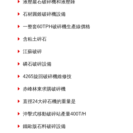
液壓巖石破碎機和液壓錘
石材圓錐破碎機設備
一整套60TPH破碎機生產線價格
含粘土碎石
江蘇破碎
磷石破碎設備
4265旋回破碎機維修技
赤峰林東求購破碎機
直徑24大碎石機的重量是
沖擊式移動破碎站產量400T/H
鐵歐版石料破碎設備