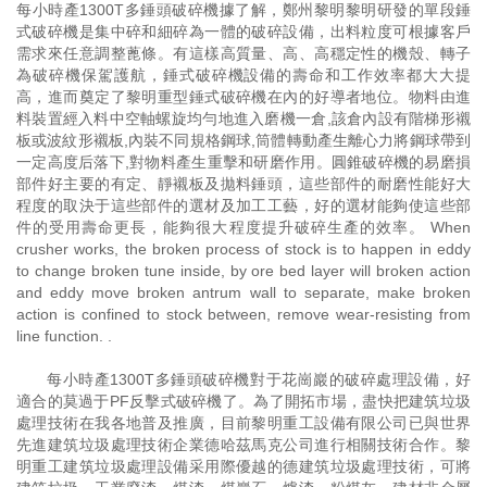
每小時產1300T多錘頭破碎機據了解，鄭州黎明黎明研發的單段錘
式破碎機是集中碎和細碎為一體的破碎設備，出料粒度可根據客戶
需求來任意調整蓖條。有這樣高質量、高、高穩定性的機殼、轉子
為破碎機保駕護航，錘式破碎機設備的壽命和工作效率都大大提
高，進而奠定了黎明重型錘式破碎機在內的好導者地位。物料由進
料裝置經入料中空軸螺旋均勻地進入磨機一倉,該倉內設有階梯形襯
板或波紋形襯板,內裝不同規格鋼球,筒體轉動產生離心力將鋼球帶到
一定高度后落下,對物料產生重擊和研磨作用。圓錐破碎機的易磨損
部件好主要的有定、靜襯板及拋料錘頭，這些部件的耐磨性能好大
程度的取決于這些部件的選材及加工工藝，好的選材能夠使這些部
件的受用壽命更長，能夠很大程度提升破碎生產的效率。 When
crusher works, the broken process of stock is to happen in eddy
to change broken tune inside, by ore bed layer will broken action
and eddy move broken antrum wall to separate, make broken
action is confined to stock between, remove wear-resisting from
line function. .
每小時產1300T多錘頭破碎機對于花崗巖的破碎處理設備，好
適合的莫過于PF反擊式破碎機了。為了開拓市場，盡快把建筑垃圾
處理技術在我各地普及推廣，目前黎明重工設備有限公司已與世界
先進建筑垃圾處理技術企業德哈茲馬克公司進行相關技術合作。黎
明重工建筑垃圾處理設備采用際優越的德建筑垃圾處理技術，可將