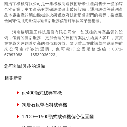
南浩宇機械有限公司是一集機械制造技術研發生產銷售于一體的綜
合性企業，主要產品有選礦設備礦山破碎設備，通用設備等系列產
品本廠生產的礦山機械多次榮獲政府技術監督部門的嘉獎，榮獲重
合同守信用質量信得過售后服務信譽好單位等榮譽稱號。
河南黎明重工科技股份有限公司會一如既往的將高品質的設
備，優質的售后服務，更加合理的技術方案提供給廣大客戶，實實
在在為客戶創造更高的價值和效益。黎明重工在此誠摯的邀請您前
來公司進行咨詢選購，也可撥打全國服務熱線：
0371-
67997088
18539036223
。
您可能感興趣的設備
相關新聞
pe400顎式破碎電機
獨居石反擊石料破碎機
12OO一1500顎式破碎機偏心位置圖