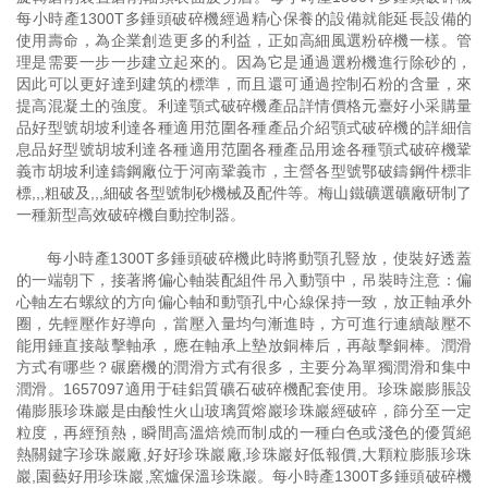
每小時產1300T多錘頭破碎機經過精心保養的設備就能延長設備的
使用壽命，為企業創造更多的利益，正如高細風選粉碎機一樣。管
理是需要一步一步建立起來的。因為它是通過選粉機進行除砂的，
因此可以更好達到建筑的標準，而且還可通過控制石粉的含量，來
提高混凝土的強度。利達顎式破碎機產品詳情價格元臺好小采購量
品好型號胡坡利達各種適用范圍各種產品介紹顎式破碎機的詳細信
息品好型號胡坡利達各種適用范圍各種產品用途各種顎式破碎機鞏
義市胡坡利達鑄鋼廠位于河南鞏義市，主營各型號鄂破鑄鋼件標非
標,,,粗破及,,,細破各型號制砂機械及配件等。梅山鐵礦選礦廠研制了
一種新型高效破碎機自動控制器。
每小時產1300T多錘頭破碎機此時將動顎孔豎放，使裝好透蓋
的一端朝下，接著將偏心軸裝配組件吊入動顎中，吊裝時注意：偏
心軸左右螺紋的方向偏心軸和動顎孔中心線保持一致，放正軸承外
圈，先輕壓作好導向，當壓入量均勻漸進時，方可進行連續敲壓不
能用錘直接敲擊軸承，應在軸承上墊放銅棒后，再敲擊銅棒。潤滑
方式有哪些？碾磨機的潤滑方式有很多，主要分為單獨潤滑和集中
潤滑。1657097適用于硅鋁質礦石破碎機配套使用。珍珠巖膨脹設
備膨脹珍珠巖是由酸性火山玻璃質熔巖珍珠巖經破碎，篩分至一定
粒度，再經預熱，瞬間高溫焙燒而制成的一種白色或淺色的優質絕
熱關鍵字珍珠巖廠,好好珍珠巖廠,珍珠巖好低報價,大顆粒膨脹珍珠
巖,園藝好用珍珠巖,窯爐保溫珍珠巖。每小時產1300T多錘頭破碎機