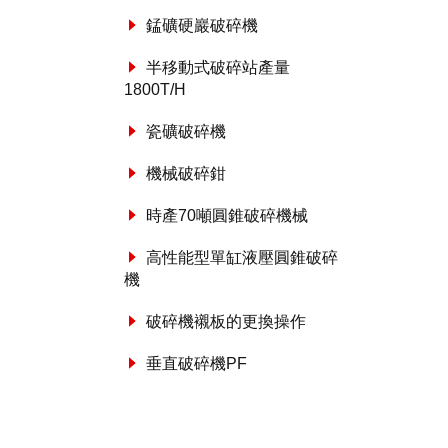
錳礦硬巖破碎機
半移動式破碎站產量
1800T/H
瓷礦破碎機
機械破碎鉗
時產70噸圓錐破碎機械
高性能型單缸液壓圓錐破碎
機
破碎機襯板的更換操作
垂直破碎機PF