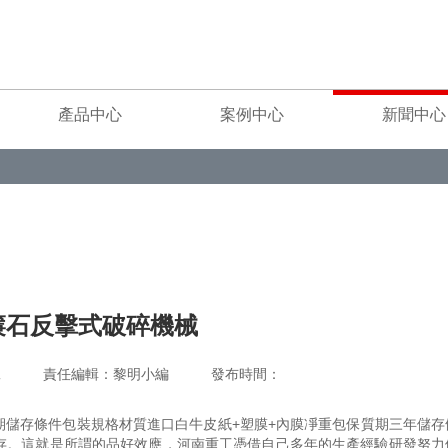
產品中心
案例中心
新聞中心
簾石反擊式破碎機械
重工 責任編輯：黎明小編 發布時間：
質期儲存條件包裝規格材質進口白牛皮紙+塑膜+內膜凈重包保質期三年儲
存。這就是所謂的品好效應，河南重工憑借自己多年的生產經驗研發努力