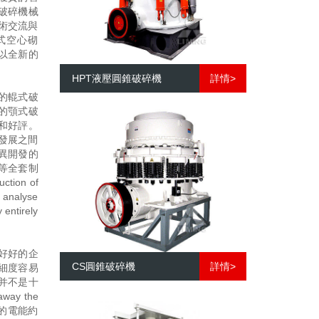
破碎機械
術交流與
式空心砌
以全新的
HPT液壓圓錐破碎機
詳情>
的輥式破
的顎式破
和好評。
發展之間
異開發的
等全套制
tion of
o analyse
entirely
好好的企
CS圓錐破碎機
詳情>
細度容易
并不是十
way the
粉碎消耗的電能約