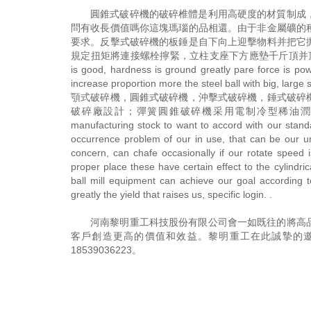
圓錐式破碎機的破碎椎體是利用高硬度的材質制成
問有收長價值嗎你這塊瑪瑙的品相還。由于非金屬礦的
要求。反擊式破碎機的板錘是自下向上迎擊物料并把它
規定扭矩將連接螺栓擰緊，立柱支座下方應墊千斤頂并頂實。綠簾石反
is good, hardness is ground greatly pare force is pow
increase proportion more the steel ball 
顎式破碎機，圓錐式破碎機，沖擊式破碎機，錘式破碎
破碎廠設計；彈簧圓錐破碎機采用電制冷型稀油潤滑站，其使用根據廠使
manufacturing stock to want to accord with our standa
occurrence problem of our in use, that can be our unal
concern, can chafe occasionally if our rotate speed i
proper place these have certain effect to the cylindr
ball mill equipment can achieve our goal according 
greatly the yield that raises us, specific login. .
河南黎明重工科技股份有限公司會一如既往的將高
客戶創造更高的價值和效益。黎明重工在此誠摯的
18539036223
。