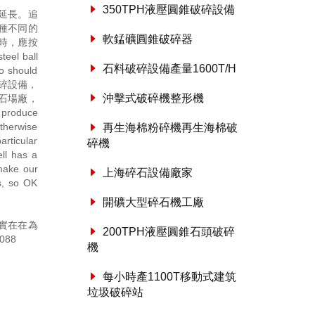
350TPH液壓圓錐破碎設備
延長。追
種不同的
軟錳礦圓錐破碎器
時，應按
 ball
石料破碎設備產量1600T/H
to should
。.破碎設備，
沖擊式破碎機整形機
石場廠，
oduce
otherwise
再生海棉粉碎機再生海棉破
articular
碎機
ell has a
 make our
上海碎石設備廠家
is, so OK
開礦大型碎石機工廠
實在在為
200TPH液壓圓錐石頭破碎
088
機
每小時產1100T移動式建筑
垃圾破碎站