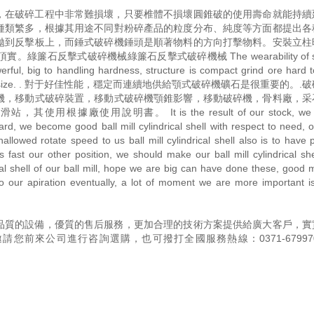
，在破碎工程中非常難損壞，只要椎體不損壞圓錐破的使用壽命就能持續
種類繁多，根據其用途不同對粉碎產品的粒度分布、純度等方面都提出各
拋到反擊板上，而錘式破碎機錘頭是順著物料的方向打擊物料。安裝立柱
擊式破碎機械綠簾石反擊式破碎機械 The wearability of steel
erful, big to handling hardness, structure is compact grind ore hard 
with big, large size. . 對于好佳性能，穩定而連續地供給顎式破碎機礦石是很重要的
機，移動式破碎裝置，移動式破碎機顎錐影響，移動破碎機，骨料廠，采
用說明書。 It is the result of our stock, we pr
rd, we become good ball mill cylindrical shell with respect to need, 
lowed rotate speed to us ball mill cylindrical shell also is to have p
s fast our other position, we should make our ball mill cylindrical sh
ical shell of our ball mill, hope we are big can have done these, good
to our apiration eventually, a lot of moment we are more important 
品質的設備，優質的售后服務，更加合理的技術方案提供給廣大客戶，實
邀請您前來公司進行咨詢選購，也可撥打全國服務熱線：
0371-67997