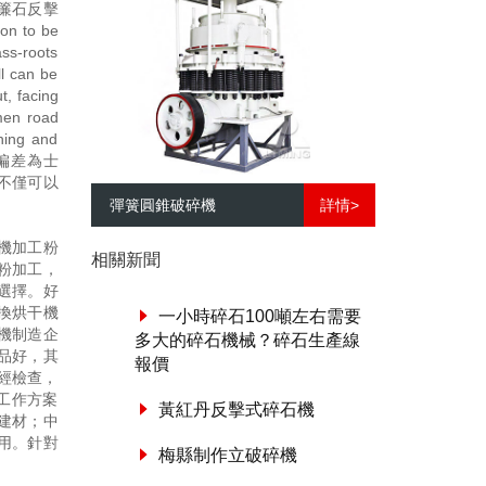
簾石反擊
ion to be
ass-roots
ll can be
t, facing
umen road
ning and
限偏差為士
不僅可以
彈簧圓錐破碎機
詳情>
機加工粉
相關新聞
粉加工，
選擇。好
換烘干機
一小時碎石100噸左右需要
機制造企
多大的碎石機械？碎石生產線
品好，其
報價
經檢查，
工作方案
黃紅丹反擊式碎石機
建材；中
用。針對
梅縣制作立破碎機