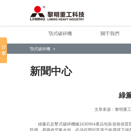
顎式破碎機
關于我們
顎式破碎機
新聞中心
綠
文章來源：黎明
綠簾石反擊式破碎機械1630954產品包裝規格保
防潮，易吸收空氣水份，必須在閉封常溫干燥環境下儲