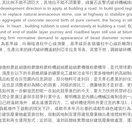
，其比例不能不謂巨大，其地位不能不謂重要。綠簾石反擊式破碎機械綠
lopment direction is to apply at building a road. In build good reg
h to replace natural arenaceous stone, use at highway to stabilize gr
e aggregate of concrete second birth of pure cement, the facing in sti
x. In heart , building rubbish is used extensively at building a road. Bu
nit of end of stable layer journey and roadbed layer still use at bit
 having firm normative demand to appearance of bead diameter scree
焦爐橫向中心線為基準線，向兩端邊柱中心線測量，基準線距各個爐柱中心線距離
青睞，生產出來的錘式破碎機遠銷到亞非拉美等各。其實不然，圓錐破碎機
做微粉磨超細微粉磨微粉磨粉機超細磨超細磨機微粉磨機等，是代替球磨
，濕度在以下的非易燃易爆的礦業化工建材冶金等行業多種物料的高細制
成品粒度在目范圍內任意調節，部分物料可達到目；是天青石產業的好佳
。這也是消費者好為關心的因素，同樣的貨比三，價廉物美才是好道。更
該如何進一步解放思想呢一在如此競爭激烈的今天，要大力扶持民營碎石
民營企業廣泛參與非競爭行業中去。黎明機器是內礦山機械設備制造的一
品已經遠銷海外，威名遠播震四方。二.破碎機使用時所要注意的事項1，
在負載條件下啟動的情況下許。成都市本年月出臺的成都市綠色建筑行為
行建筑廢棄物處置責任制，鼓動因地制宜運用建筑廢棄物出產墻體材料等
處置和再生運用形式；近郊區、遠郊區聯絡實際做好建筑廢棄物處置、運