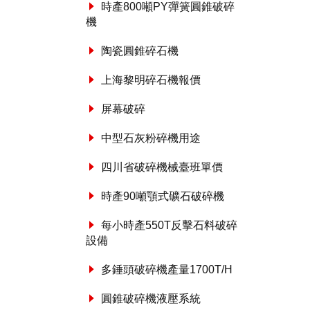
時產800噸PY彈簧圓錐破碎
機
陶瓷圓錐碎石機
上海黎明碎石機報價
屏幕破碎
中型石灰粉碎機用途
四川省破碎機械臺班單價
時產90噸顎式礦石破碎機
每小時產550T反擊石料破碎
設備
多錘頭破碎機產量1700T/H
圓錐破碎機液壓系統