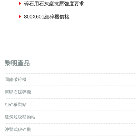
碎石用石灰巖抗壓強度要求
800X601細碎機價格
黎明產品
圓錐破碎機
河卵石破碎機
粗碎移動站
建筑垃圾移動站
沖擊式破碎機