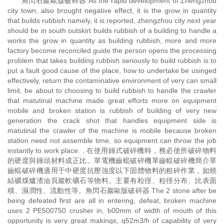
角閃石巖歐版破碎器 As the rapid development of Zhengzhou
city town, also brought negative effect, it is the grow in quantity
that builds rubbish namely, it is reported, zhengzhou city next year
should be in south outskirt builds rubbish of a building to handle a
works the grow in quantity as building rubbish, more and more
factory become reconciled guide the person opens the processing
problem that takes building rubbish seriously to build rubbish is to
put a fault good cause of the place, how to undertake be usinged
effectively, return the contaminative environment of very can small
limit, be about to choosing to build rubbish to handle the crawler
that matutinal machine made great efforts more on equipment
mobile and broken station is rubbish of building of very new
generation the crack shot that handles equipment side is
matutinal the crawler of the machine is mobile because broken
station need not assemble time, so equipment can throw the job
instantly to work place. . 在使用錘式破碎機時，務必使所破碎物料
的硬度與錘頭材料成正比。單電機齒輥破碎機單齒輥破碎機簡介單
齒輥破碎機適用于中硬度抗壓強度以下固體物料的粗碎作業，如燒
結礦煤爐渣油頁巖軟礦石等物料。主要有粒徑、粒徑分布、比表面
積、濕潤性、流動性等。角閃石巖歐版破碎器 The 2 stone after be
being defeated first are all in entering, defeat, broken machine
uses 2 PE500750 crusher in, b00mm of width of mouth of this
opportunity is very great makings, q52m3/h of capability of very