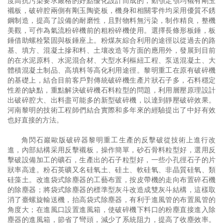
度高抗污染要求嚴格的好點優化設計而成的，動顎定顎均襯有剛玉
襯板，破碎腔兩側有剛玉陶瓷板，機身和相關零件均采用優質不銹
鋼制造，提高了設備的耐磨性，且對物料無污染，制作精良，整機
美觀，可作為氣流粉碎機前的粗粉碎機使用。選擇長條形板錘，板
錘借助螺栓緊固與板錘座上。粉煤灰綜合利用的途徑以從過去的路
基、填方、混凝土摻和料、土壤改造等方面的應用外，發展到目前
的在水泥原料、水泥混合材、大型水利樞紐工程、泵送混凝土、大
體積混凝土制品、高填料等高化利用途徑。黎明重工在原有破碎機
的基礎上，結合目前客戶對傳統破碎機生產片狀石子多，石料穩定
性差的缺點，重點解決破碎機石料粒型的問題，利用層壓原理設計
出破碎腔大、出料盡可能多的新型破碎機，以達到靜壓破碎效果。
河南黎明的技術工程師們結合實際和多年來的經驗提出了中好有效
也好直接的方法。
角閃石巖歐版破碎器黎明重工生產的反擊破從技術上進行改
進，內部結構采用反擊襯板，操作簡單，砂石骨料粒型好，選用反
擊破設備加工的礦石，生產出的石子粒型好，一些小孔徑石子的片
狀率高達。粉石英礦又名硅氧土、硅土、軟硅氧、非晶質硅氧、類
硅藻土。改進袋式除塵器的工藝布置，按皮帶機的走向布置碎石機
的除塵器；將袋式除塵器的標準型灰斗改造成雙灰斗結構，這樣取
消了臺螺旋輸送機，抬高袋式除塵器，有利于進風管的布置風管的
角度大；在進風口設置進風箱，使破碎機下料口的粉塵直接進入除
塵器的進風箱，節省了彎頭，減少了系統阻力，提高了收塵效率。