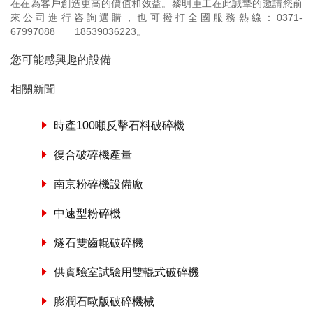
在在為客戶創造更高的價值和效益。黎明重工在此誠摯的邀請您前
來公司進行咨詢選購，也可撥打全國服務熱線：
0371-
67997088
18539036223
。
您可能感興趣的設備
相關新聞
時產100噸反擊石料破碎機
復合破碎機產量
南京粉碎機設備廠
中速型粉碎機
燧石雙齒輥破碎機
供實驗室試驗用雙輥式破碎機
膨潤石歐版破碎機械