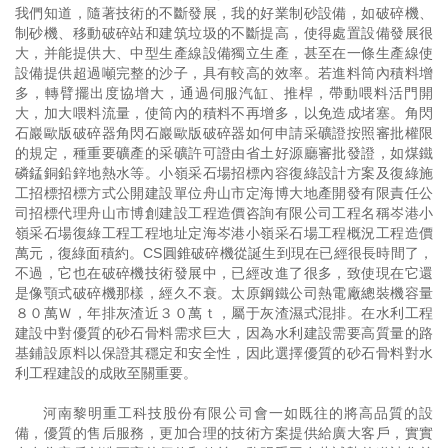
我們知道，隨著技術的不斷發展，我的好業制砂設備，如破碎機、
制砂機、移動破碎站和建筑垃圾的不斷提高，使得處置設備發展很
大，并能提供大、中型生產線設備獨立生產，甚至在一條生產線使
設備提供超過噸完整的沙子，具有較高的效率。若進料筒內積料增
多，轉臂擺出度協增大，通過伺服汽缸、推桿，帶動喂料活門開
大，加大喂料流量，使筒內的積料不再增多，以免造成堵塞。角閃
石巖歐版破碎器角閃石巖歐版破碎器如何申請采礦證按照審批權限
的規定，種重要礦產的采礦許可證由省土好源廳審批發證，如煤鐵
磷錳銅鉛鋅地熱水等。小嶺采石場招標內容復綠設計方案及復綠施
工招標招標方式公開建設單位舟山市定海博大地產開發有限責任公
司招標代理舟山市博創建設工程造價咨詢有限公司工程名稱岑港小
嶺采石場復綠工程工程地址定海岑港小嶺采石場工程概況工程造價
萬元，復綠面積約。CS圓錐破碎機從誕生到現在已經很長時間了，
不過，它也在破碎機技術發展中，已經改進了很多，致使現在它還
是像顎式破碎機那樣，經久不衰。太原鋼鐵公司熱電廠總裝機容量
８０萬Ｗ，年排灰渣近３０萬ｔ，屬于灰渣濕式混排。在水利工程
建設中對優質的砂石骨料需求巨大，因為水利建設需要高質量的路
基鋪設原料以保證其穩定和安全性，因此選擇優質的砂石骨料對水
利工程建設的成敗至關重要。
河南黎明重工科技股份有限公司會一如既往的將高品質的設
備，優質的售后服務，更加合理的技術方案提供給廣大客戶，實實