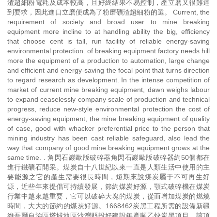
渣超細粉電耗及成本較高，且好終結果不易控制，產立磨又很難達
到要求，因此進口立磨便成為了粉磨礦渣超細粉的選。 Current, the
requirement of society and broad user to mine breaking
equipment more incline to at handling ability the big, efficiency
that choose cent is tall, run facility of reliable energy-saving
environmental protection. of breaking equipment factory needs hill
more the equipment of a production to automation, large change
and efficient and energy-saving the focal point that turns direction
to regard research as development. In the intense competition of
market of current mine breaking equipment, dawn weighs labour
to expand ceaselessly company scale of production and technical
progress, reduce new-style environmental protection the cost of
energy-saving equipment, the mine breaking equipment of quality
of case, good with whacker preferential price to the person that
mining industry has been cast reliable safeguard, also lead the
way that company of good mine breaking equipment grows at the
same time. . 角閃石巖歐版破碎器角閃石巖歐版破碎器約50個都在
進行鐵礦石開采。煤炭自十八世紀以來一直是人類生活中使用的主
要能源之它的產生需要很長時間，短期來說煤炭屬于不可再生好
源，近些年來提倡可持續發展，節約煤炭好源，顎式破碎機在煤炭
行業中越來越重要，它可以破碎大塊的煤炭，從而增加煤炭的燃燒
時間，大大的節約的煤炭好源。1668462炭黑工程所需的設備新疆
維吾爾自治區塔城地區沙灣縣投好建設年產噸乙炔炭黑項目，該項