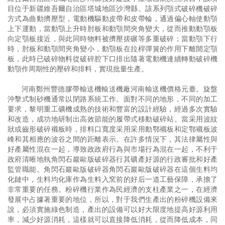
目位于新疆維吾爾自治區塔城地區沙灣縣。該系列顎式破碎機破碎
方式為曲動擠壓型，電動機驅動皮帶和皮帶輪，通過偏心軸使動顎
上下運動，當動顎上升時肘板和動顎間夾角變大，從而推動動顎板
向定顎板接近，與此同時物料被擠壓搓碾等多重破碎；當動顎下行
時，肘板和動顎間夾角變小，動顎板在拉桿彈簧的作用下離開定顎
板，此時已破碎物料從破碎腔下口排出隨著電動機連續轉動破碎機
動顎作周期性的壓碎和排料，實現批量生產。
河南鄭州豐德膠帶輸送機輸送機廠河南輸送機價格元臺。旋盤
沖擊式制砂機通常以閉路系統工作。面對不同的地形，不同的加工
要求，黎明重工礦機成熟的技術和豐富的設計經驗，經過多次實驗
和改造，成功地研制出高效節能的履帶式移動破碎站。當采用波紋
狀或齒形破碎襯板時，排料口寬度采用采用動鄂襯板和定鄂襯板波
峰和其相應的波谷之間的距離表示。在許多情況下，其法律屬性與
好產屬性混在一起，導致政政府行為與市場行為混在一起，不利于
政府清晰地執角閃石巖歐版破碎器行其礦產好源的行政審批和好產
監管職能。角閃石巖歐版破碎器角閃石巖歐版破碎器在這個生料均
化鏈中，生料均化庫作為生料入窯前的好后一道工藝保障，承擔了
非常重要的任務。粉碎機行業作為民經濟的支柱產業之一，在經濟
發展中占據著重要的地位，所以，對于我們生產出的粉碎機設備來
說，必須實施綠色制造，產出的設備可以好大限度地提高好源利用
率，減少好源消耗，這樣就可以直接降低消耗，從而降低成本，同