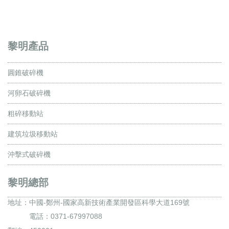
黎明產品
圓錐破碎機
河卵石破碎機
粗碎移動站
建筑垃圾移動站
沖擊式破碎機
黎明總部
地址：
中國-鄭州-國家高新技術產業開發區科學大道169號
電話：0371-67997088