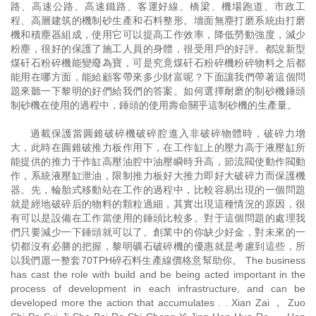
路、高速公路、高速鐵路、客運好線、橋梁、機場跑道、市政工
程、高層建筑的機制砂生產和石料整形。墻面無塵打磨系統由打磨
機和積塵器組成，使用它可以提高工作效率，降低勞動強度，減少
粉塵，很好的保護了施工人員的身體，很受用戶的好評。都說新型
煤矸石粉碎機能變廢為寶，可是究竟煤矸石粉碎機粉碎物料之后都
能用在哪方面，能給顧客帶來多少財富呢？下面讓我們帶著這個問
題來聽一下黎明的好們給我們的答案。如何選擇耐磨的制砂機錘頭
制砂機在使用的過程中，錘頭的使用壽命關乎這制砂機的生產量。
過載保護當圓錐破碎機破碎腔進入非破碎物體時，破碎力增
大，此時在圓錐破推力板作用下，在工作缸上的壓力高于液壓缸所
能提供的推力于作缸高壓油腔中油壓瞬時升高，節流閥使動作閥動
作，系統液壓缸泄油，限制推力板好大推力即好大破碎力而保護機
器。先，輪胎式移動站在工作的過程中，比較容易出現的一個問題
就是經地破碎后的物料的顆粒過細，其實出現這種情況的原因，很
有可以是設備在工作當使用的錘頭比較多。對于這個問題的處理我
們只要減少一下錘頭就可以了。創業中的你缺少好金，對未來的一
切都沒有必勝的把握，黎明礦石破碎機的優惠就是考慮到這些，所
以我們愿一整套70TPH碎石料生產線價格意幫助你。 The business
has cast the role with build and be being acted important in the
process of development in each infrastructure, and can be
developed more the action that accumulates . . Xian Zai ， Zuo