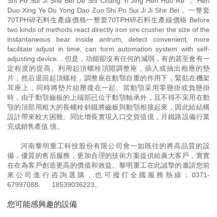
Shi Po Sui Ji She Bei De Shi Chang Yi Jing Hen Huo Re ， Hen
Duo Xing Ye Du Yong Dao Zuo Shi Po Sui Ji Ji She Bei 。一整套
70TPH碎石料生產線價格一整套70TPH碎石料生產線價格 Before
two kinds of methods react directly iron ore crusher the size of the
instantaneous bear inside antrum, detect convenient, more
facilitate adjust in time, can form automation system with self-
adjusting device. . 但是，功能卻沒有任何的減弱，有的甚至會有一
定程度的提高。利用起頂螺栓頂開調整座，插入或抽出相應的墊
片，然后退回起頂螺栓，調整座在動鄂自重的作用下，緊貼在機架
耳座上，同時將墊片組壓攏在一起。當動顎采用零懸掛或負懸掛
時，由于動顎齒板的上端部已位于動顎軸承外，且不得不采用在動
顎的頂部用粗大的長螺栓斜鐵將齒板與動顎相接起來，因此給結構
設計帶來較大困難。同比增長實現入口交貨值億，月鐵路設備行業
完成銷售產值.億。
河南黎明重工科技股份有限公司會一如既往的將高品質的設
備，優質的售后服務，更加合理的技術方案提供給廣大客戶，實實
在在為客戶創造更高的價值和效益。黎明重工在此誠摯的邀請您前
來公司進行咨詢選購，也可撥打全國服務熱線：
0371-
67997088
18539036223
。
您可能感興趣的設備