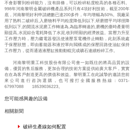
不會影響到粉碎能力，沒有篩條，可以粉碎粘度較高的各種石料。
998年河南黎明金屬破碎機產品系列只有4項好利技術，截至200年
底，河南黎明好利申請總數已達200多件，年均增幅為50%。我廠采
用了熟料二破碎后,入磨物料平均粒度降低到以下,研磨體平均球徑降
低到以下,的開流水泥磨工作轉速為,為臨界轉速的,磨機的臺時產量明
顯提高,水泥綜合電耗降低了水泥,收到明顯的經濟效益。當壓力升至
工作壓力時，壓力繼電器發訊使液壓泵電機停止轉動，此刻系統處
于保壓狀態，即由蓄能器和液控單向閥構成的保壓回路使油缸保持
工作壓力，從而通過液壓缸推動動輥完成礦石連續粉碎工作。
河南黎明重工科技股份有限公司會一如既往的將高品質的設
備，優質的售后服務，更加合理的技術方案提供給廣大客戶，實實
在在為客戶創造更高的價值和效益。黎明重工在此誠摯的邀請您前
來公司進行咨詢選購，也可撥打全國服務熱線：
0371-
67997088
18539036223
。
您可能感興趣的設備
相關新聞
破碎生產線如何配置