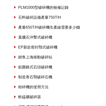
PLM1000型破碎機的檢修記錄
石料破碎設備產量750T/H
產量650T/H破碎機生產線需要多少錢
葉臘石沖擊式破碎機
EP新款密封鄂式破碎機
銷售上海移動破碎站
鉛圓錐式石頭破碎機
制造青石鄂破碎石機
粉碎機的使用方法
軟錳礦破碎器