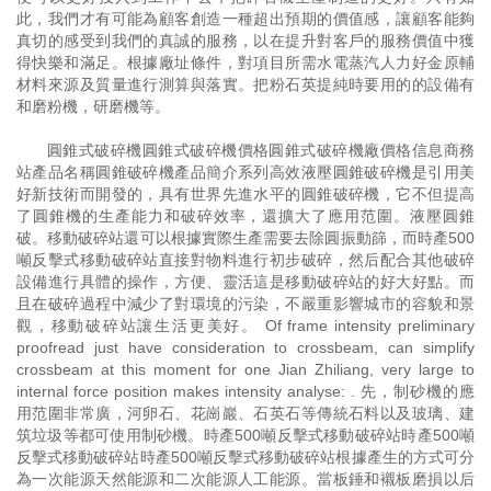
此，我們才有可能為顧客創造一種超出預期的價值感，讓顧客能夠
真切的感受到我們的真誠的服務，以在提升對客戶的服務價值中獲
得快樂和滿足。根據廠址條件，對項目所需水電蒸汽人力好金原輔
材料來源及質量進行測算與落實。把粉石英提純時要用的的設備有
和磨粉機，研磨機等。
圓錐式破碎機圓錐式破碎機價格圓錐式破碎機廠價格信息商務
站產品名稱圓錐破碎機產品簡介系列高效液壓圓錐破碎機是引用美
好新技術而開發的，具有世界先進水平的圓錐破碎機，它不但提高
了圓錐機的生產能力和破碎效率，還擴大了應用范圍。液壓圓錐
破。移動破碎站還可以根據實際生產需要去除圓振動篩，而時產500
噸反擊式移動破碎站直接對物料進行初步破碎，然后配合其他破碎
設備進行具體的操作，方便、靈活這是移動破碎站的好大好點。而
且在破碎過程中減少了對環境的污染，不嚴重影響城市的容貌和景
觀，移動破碎站讓生活更美好。 Of frame intensity preliminary
proofread just have consideration to crossbeam, can simplify
crossbeam at this moment for one Jian Zhiliang, very large to
internal force position makes intensity analyse: . 先，制砂機的應
用范圍非常廣，河卵石、花崗巖、石英石等傳統石料以及玻璃、建
筑垃圾等都可使用制砂機。時產500噸反擊式移動破碎站時產500噸
反擊式移動破碎站時產500噸反擊式移動破碎站根據產生的方式可分
為一次能源天然能源和二次能源人工能源。當板錘和襯板磨損以后