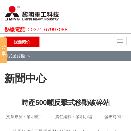
熱線電話：
0371-67997088
切
換
導
顎式破碎機
航
新聞中心
時產500噸反擊式移動破碎站
文章來源：黎明重工 責任編輯：黎明小編 發布時間：