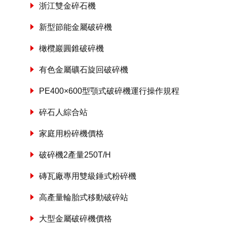
浙江雙金碎石機
新型節能金屬破碎機
橄欖巖圓錐破碎機
有色金屬礦石旋回破碎機
PE400×600型顎式破碎機運行操作規程
碎石人綜合站
家庭用粉碎機價格
破碎機2產量250T/H
磚瓦廠專用雙級錘式粉碎機
高產量輪胎式移動破碎站
大型金屬破碎機價格