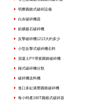
明礬圓錐式破碎設備
白灰破碎機器
鉛礦巖石破碎機
反擊破碎機1213大約多少
小型反擊式破碎機石料
混凝土PY彈簧圓錐破碎機
錘式破碎機分類
破碎機送料機
進口多缸液壓圓錐破碎機
每小時產180T圓錐式破碎器