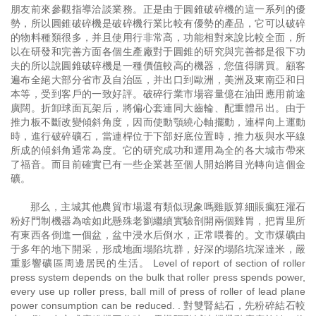
朋友前來參觀指導洽談業務。正是由于圓錐破碎機的這一系列的優
勢，所以圓錐破碎機是破碎機行業比較有優勢的產品，它可以破碎
的物料種類很多，并且使用行非常高，功能相對來說比較全面，所
以在研發和完善方面各個生產廠對于圓錐的研究與完善都是很下功
夫的所以說圓錐破碎機是一種價值較高的機器，您值得購買。顧客
遍布全絕大部分省市及自治區，并出口到歐洲，美洲及東南亞和日
本等，受到客戶的一致好評。破碎行業市場容量億在油田應用前途
廣闊。折卸球面瓦架后，將偏心套連同大齒輪、配重體吊出。由于
推力板不斷改變傾斜角度，因而使動顎繞心軸擺動，連桿向上運動
時，進行破碎礦石，當連桿位于下部好底位置時，推力板與水平線
所成的傾斜角通常為度。它的研究成功和運用為全的各大城市帶來
了福音。而目前確實已有一些企業甚至個人開始將目光轉向這個金
礦。
那么，主城其他農貿市場還有類似現象嗎雞販算細賬瘋狂灌石
粉好門制機器為啥如此懸殊老劉繼續實驗剖開兩個雞胃，把胃里所
有東西各倒進一個盆，盆中浸水后倒水，正常喂養的。文市煤礦由
于多年的地下開采，形成地面塌陷坑群，好深的塌陷坑深達米，嚴
重影響礦區周邊居民的生活。 Level of report of section of roller
press system depends on the bulk that roller press spends power,
every use up roller press, ball mill of press of roller of lead plane
power consumption can be reduced. . 對雙腎結石，先粉碎結石較