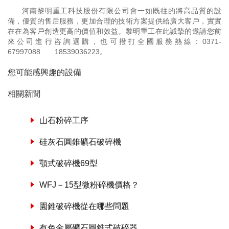
河南黎明重工科技股份有限公司會一如既往的將高品質的設
備，優質的售后服務，更加合理的技術方案提供給廣大客戶，實實
在在為客戶創造更高的價值和效益。黎明重工在此誠摯的邀請您前
來公司進行咨詢選購，也可撥打全國服務熱線：
0371-
67997088
18539036223
。
您可能感興趣的設備
相關新聞
山石粉碎工序
硅灰石圓錐礦石破碎機
顎式破碎機69型
WFJ－15型微粉碎機價格？
園錐破碎機從在哪些問題
有色金屬礦石圓錐式破碎器