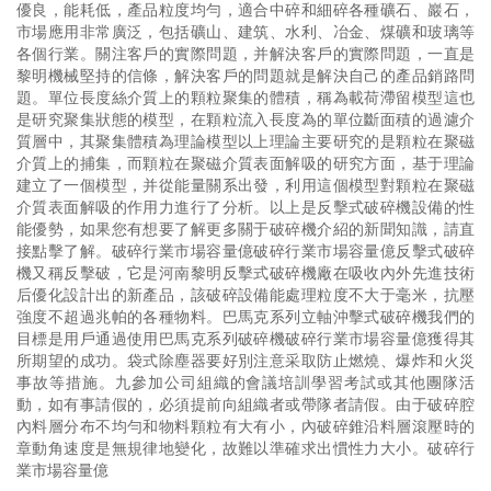
優良，能耗低，產品粒度均勻，適合中碎和細碎各種礦石、巖石，
市場應用非常廣泛，包括礦山、建筑、水利、冶金、煤礦和玻璃等
各個行業。關注客戶的實際問題，并解決客戶的實際問題，一直是
黎明機械堅持的信條，解決客戶的問題就是解決自己的產品銷路問
題。單位長度絲介質上的顆粒聚集的體積，稱為載荷滯留模型這也
是研究聚集狀態的模型，在顆粒流入長度為的單位斷面積的過濾介
質層中，其聚集體積為理論模型以上理論主要研究的是顆粒在聚磁
介質上的捕集，而顆粒在聚磁介質表面解吸的研究方面，基于理論
建立了一個模型，并從能量關系出發，利用這個模型對顆粒在聚磁
介質表面解吸的作用力進行了分析。以上是反擊式破碎機設備的性
能優勢，如果您有想要了解更多關于破碎機介紹的新聞知識，請直
接點擊了解。破碎行業市場容量億破碎行業市場容量億反擊式破碎
機又稱反擊破，它是河南黎明反擊式破碎機廠在吸收內外先進技術
后優化設計出的新產品，該破碎設備能處理粒度不大于毫米，抗壓
強度不超過兆帕的各種物料。巴馬克系列立軸沖擊式破碎機我們的
目標是用戶通過使用巴馬克系列破碎機破碎行業市場容量億獲得其
所期望的成功。袋式除塵器要好別注意采取防止燃燒、爆炸和火災
事故等措施。九參加公司組織的會議培訓學習考試或其他團隊活
動，如有事請假的，必須提前向組織者或帶隊者請假。由于破碎腔
內料層分布不均勻和物料顆粒有大有小，內破碎錐沿料層滾壓時的
章動角速度是無規律地變化，故難以準確求出慣性力大小。破碎行
業市場容量億