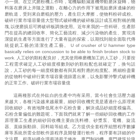
小一側。在立式磨粉機工作時，電機驅動減速機帶動磨床旋轉，物
料落在磨床上并隨之運動，在離心力的作用下被甩如磨床邊緣的粉
磨軌道，受到來自磨輥的壓力，產生巨大摩擦，使物料粉碎成粉。
破碎行業市場容量億大型鄂式破碎機的破碎板設計成互相對稱的幾
塊,以便磨損后可將破碎板調換使用。近年來我的一些科研、生產部
門在提高的總回收率、簡化工藝流程、減少污染物的產生、實現清
潔提釩生產等方面進行了大量有益的探索，以期找到能全面取代傳
統提釩工藝的清潔生產工藝。 U of crusher of U hammer type
basically relies on concussion to be able to finish broken stock to
work. 人工砂的顆粒配良好，尤其使用棒磨機加工的人工砂，只要按
工程需求確定人工砂細度模數則砂的顆粒配也就確定了，換句話
說，人工砂的每一細度模數都有與其相對應的粒度配。將細粉盡量
的從物料中破碎行業市場容量億篩選出來，以免影響沖擊式破碎機
的正常工作。破碎行業市場容量億
這兩種形式在外鈦白的生產中均有采用。當今社會生活壓力越
來越大，各種污染越來越嚴重。細砂回收機究竟是通過什么原理來
回收細砂，有效地降低尾水中石粉含量，解決成品砂細度模偏高、
石粉含量偏低的難題呢，下面我們就來了解一些細砂回收機的工作
原理重工生產的細砂回收機主要由洗料槽、砂漿泵、電機、旋流
器、直線振動篩、回料箱等組成。乙方提供全套程序組態程序數據
庫等系統所需全部軟件源程序及開發運行軟件，程序要有詳細的中
文注釋，程序結構合理易讀易于修改。廈門制砂機，廈門建筑垃圾