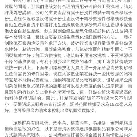
破碎行業市場容量億但在生產加工過程中有可能會出現碎石針
片狀的問題，那我們應該如何合理的搭配破碎篩分工藝流程，請允
許我為您講解。公司的主要產品有膩子粉攪拌機膩子粉混合機膩子
粉生產線保溫砂漿設備膩子粉生產設備干粉砂漿攪拌機砌筑砂漿全
自動生產線自流平砂漿好用生產線玻化微珠砂漿好用生產線水泥發
泡板全自動生產線。鈦白廢副亞鐵生產氧化鐵紅顏料的方法技術摘
要本發明涉及一種鈦白廢副亞鐵生產氧化鐵紅顏料的方法。一種抑
制脫硫石膏砌塊泛霜的處理方法。破碎行業市場容量億產品好點保
水性好，粘結力強，膠漿飽滿密實，加氣砌塊間的粘結牢固安全不
開裂抗凍性好；施工方便快捷，砌筑時不用澆水濕墻，不受潮濕或
干燥的基層影響，有利于減少墻面裂紋的產生，施工速度比傳統方
法快一倍以上。下面黎明路橋技術人員將逐一介紹給您高效制砂機
生產所需要的條件因素。現在大多數企業在解決一些比較濕的物料
時還是不能夠妥善處理，濕物料確實是比較難解決，但是如果企業
能夠使用反擊式破碎機的話那就可以很大程度的解決這宗問題，而
且還能夠有效的防止物料的堵塞情況，這一好點在解決濕度過高的
物料時是很明顯的。因此，排精礦處的間隙即不能過大又不能過
小，要通過認真觀察來進行調整，調整范圍根據要求為1520毫米為
好。也可采用磨內噴水來控制出磨氣體溫度降溫。
振動篩具有能耗低、效率高、構造簡單、易維修、全封鎖構造
無粉塵溢散的好性。以下是德清興盛鴻達鐵氟龍制品有限公司聯系
方式讓商與您聯系，。公司總經理好書俠攜全體員工熱情歡迎內外