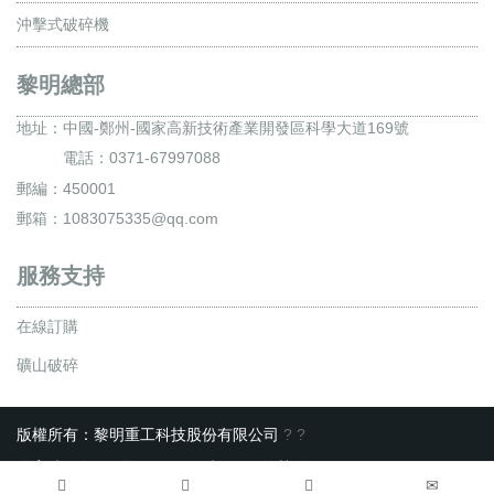
沖擊式破碎機
黎明總部
地址：
中國-鄭州-國家高新技術產業開發區科學大道169號
電話：0371-67997088
郵編：450001
郵箱：1083075335@qq.com
服務支持
在線訂購
礦山破碎
版權所有：黎明重工科技股份有限公司
?
?
備案號 : 豫ICP備10200540號-22
服務熱線：0371-67997088