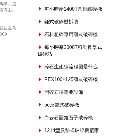
粉機，是
每小時產1400T圓錐細碎機
個方面。
錘式破碎機拆裝
實在在為
088
石料粗碎專用顎式破碎機
每小時產2000T移動反擊式
破碎站
碎石生產線流程圖是什么
PEX100×125顎式破碎機
開碎石場需要設備
pe反擊式破碎機
白云石圓錐石子破碎機
1214型反擊式破碎機廠家