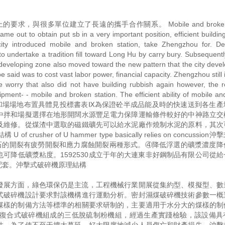
很多單位建立了長遠的攜手合作關系。 Mobile and broken st
e out to obtain put sb in a very important position, efficient buildin
ty introduced mobile and broken station, take Zhengzhou for. De
o undertake a tradition fill toward Long Hu by carry bury. Subsequentl
eveloping zone also moved toward the new pattern that the city deve
e said was to cost vast labor power, financial capacity. Zhengzhou still 
e worry that also did not have building rubbish again however, the 
ment- - mobile and broken station. The efficient ability of mobile a
velop. . 二砼集中拌和場場地布置具體見投標書表Ⅸ為保證砼半成品能及時的快速送到各
中拌和場擬選擇在地形開闊水源豐足電力保障運輸條件較好的中神路立交
及維修。從煤渣中選取的磁鐵礦先可以給水泥廠作燒制水泥的原料，其次
er of U hammer type basically relies on concussion
tock to work. 巖石的開裂有疲勞開裂和應力腐蝕開裂兩種形式。④降低浮選的礦漿濃
可降低礦漿粘度。1592530成立于年的大連東非好鋼制品有限公司從給
配套。沖擊式破碎機原理結構
發展方面，綠色環保仍是主流，工程機械行業開展從集約型、模擬型、數
式破碎機設計要求對該機構進行運動分析。密封濕煤破碎機技術參數一概
煤樣的制備方法等標準的相關要求研制的，主要適用于水分大的煤樣的制
復合式破碎機組成的三低脫硫制粉機組，經過生產實踐檢驗，該設備具