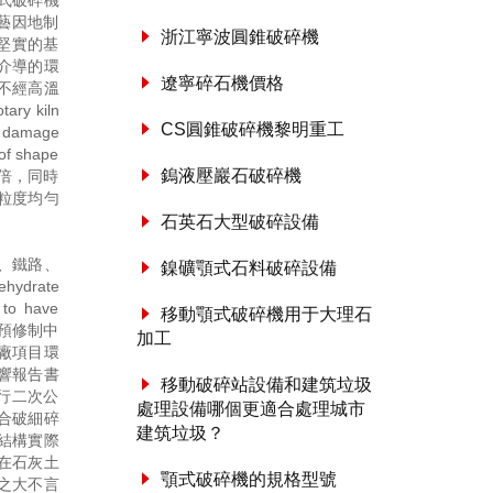
式破碎機
藝因地制
浙江寧波圓錐破碎機
堅實的基
介導的環
遼寧碎石機價格
不經高溫
ary kiln
CS圓錐破碎機黎明重工
of damage
of shape
鎢液壓巖石破碎機
硬度.倍，同時
粒度均勻
石英石大型破碎設備
、鐵路、
鎳礦顎式石料破碎設備
dehydrate
 to have
移動顎式破碎機用于大理石
數是計劃預修制中
加工
廠項目環
響報告書
移動破碎站設備和建筑垃圾
行二次公
處理設備哪個更適合處理城市
合破細碎
建筑垃圾？
結構實際
在石灰土
顎式破碎機的規格型號
之大不言