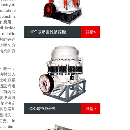
try to
atutinal
ubbish is
帶有應用。
il inside
HPT液壓圓錐破碎機
詳情>
 outside
過對對輥破碎
道哪？方
構業的對
不統一；
法對號入
比較容易
機設備進
目前內高
能快速健
情況決定
CS圓錐破碎機
詳情>
的發展和
產損失，
。 In
tization