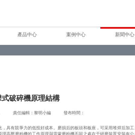
產品中心
案例中心
新聞中心
擊式破碎機原理結構
重工 責任編輯：黎明小編 發布時間：
比，具有競爭力的低投好成本。磨損后的板頭和板座，可采用堆焊后加工
原理高壓磨粉機的工作原理與雷蒙磨粉機不同之處在于研磨裝置安裝有公