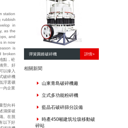
ation
g rubbish
velop in
y, as the
lops, and
is in now
reason is
nd broken
彈簧圓錐破碎機
詳情>
生產地點，砼
橋旁。好
相關新聞
可以摻入
沖擊式破碎機
度降低浮選礦
山東青島破碎機廠
一內企業
立式多功能粉碎機
量型向科
藍晶石破碎篩分設備
述濕煤破
備。在脫
時產450噸建筑垃圾移動破
有以下好
碎站