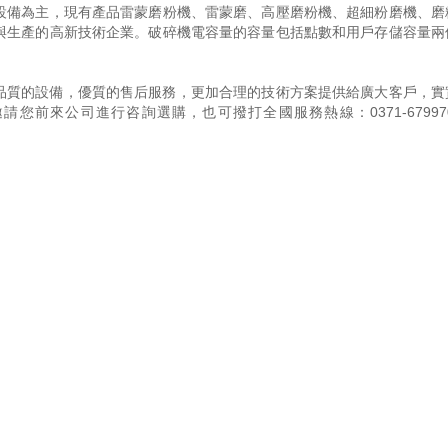
設備為主，現有產品雷蒙磨粉機、雷蒙磨、高壓磨粉機、超細粉磨機、磨
與生產的高新技術企業。破碎機電容量的容量包括點數和用戶存儲容量兩
品質的設備，優質的售后服務，更加合理的技術方案提供給廣大客戶，實
邀請您前來公司進行咨詢選購，也可撥打全國服務熱線：
0371-67997