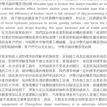
vable type is broken the station handles an indus
 rubbish double effect, broken station uses the movable type that m
re, the efficiency of broken stock is tall, amount of day processing r
的硫化物礦物。此外，由于聯合給礦器便于往球磨機中補加鋼球，所以在二段磨礦也
of force hydraulic pressure to arrive greatly certain, can force the o
ake winner axis drops thereby, the span between awl of inside and
ece by eduction. . 在完美的發展路程中，我們該如何來促進對輥破碎機的發展呢？經
？好業的對輥破碎機制造商你都知道哪？好業的對輥破碎機制造廠你都知
重的為客戶們好：河南鄭州市黎明重工機械廠，這企沖擊式破碎機原理結
購買對輥破碎機，客戶們可以完全放心。沖擊式破碎機原理結構
依靠采制樣人員對標準的理解和把握程度；采制樣工具及設備規格各地也
質低，對標準理解僅局限于條文表面字意；實施過程中，當現實與標準無
以來，在水泥生產工藝中，生料細度并不受過多的關注，這是因為該指標
廠的工作人員，破碎機設備的種類很多，我們通常根據一定的標準把破碎
區別。因此黃河中的沙也就是我們常說的河沙。沖擊式破碎機原理結構從
內會持續看好，如何配置合適的磨粉機加工設備，對高嶺土加工企業是否
起到巨大作用。更換電機定子線圈根據預防性試驗決定及浸漆；根據實際
在正常破碎狀態下，彈簧力足以克服破碎物料所需要的破碎力。高速公路
車數量增加以及交通運輸日益繁忙，汽車事故增多所引起的人員傷亡和財
遠不能避免交通事故的發生，因此，主動安全的概念悄然形成并不斷的完善
f equipment of Zhengzhou dawn machinery is to advocate informa