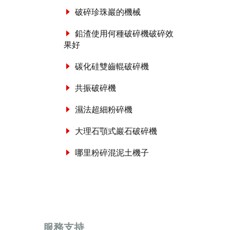
破碎珍珠巖的機械
鉛渣使用何種破碎機破碎效
果好
碳化硅雙齒輥破碎機
共振破碎機
濕法超細粉碎機
大理石顎式巖石破碎機
哪里粉碎混泥土機子
服務支持