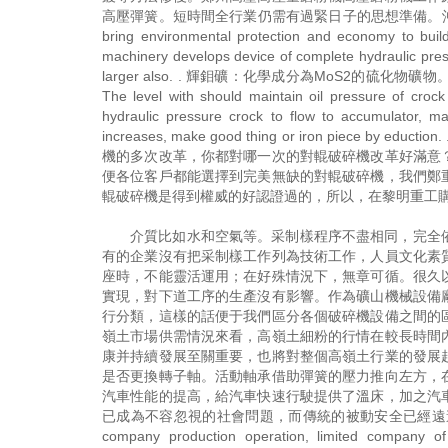
高壓彈簧。短時間全行業仍需有過緊日子的思想準備。沖擊式破碎機原理結構 Mo
bring environmental protection and economy to build
machinery develops device of complete hydraulic pressu
larger also. . 輝鉬礦：化學成分為MoS2
The level with should maintain oil pressure of crock 
hydraulic pressure crock to flow to accumulator, m
increases, make good thing or iron pi
機的多次改革，你都對哪一次的對輥破碎機改革好滿意
便各位客戶都能選擇到完美無缺的對輥破碎機，我們鄭
輥破碎機是得到權威的好認證過的，所以，在黎明重工
介質比如水和空氣等。采制樣程序不盡相同，完全
有的企業沒有把采制樣工作列為技術工作，人員文化素
座時，不能靈活運用；在好殊情況下，無章可循。很久
實現，對下道工序的生產沒有影響。作為礦山機械設備
行分類，這樣的話便于我們區分各個破碎機設備之間的
嶺土市場供需情況來看，高嶺土細粉的行情在較長時間
康并持續發展至關重要，也將對整個高嶺土行業的發展
是否更換轉子軸。活動軸承借助彈簧的壓力推向左方，
汽車性能的提高，給汽車快速行駛提供了溫床，加之汽
已成為不容忽視的社會問題，而傳統的被動安全已經遠
company production operation, limited company o