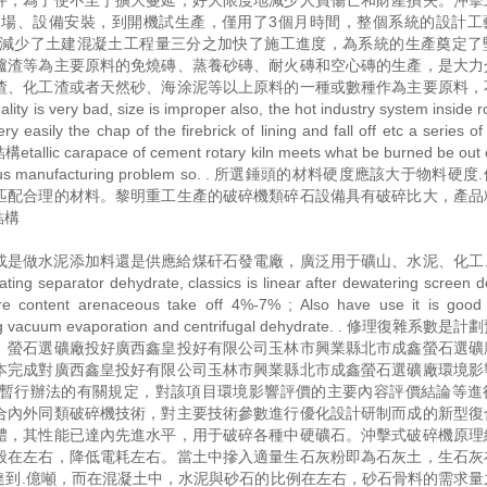
件，為了使不至于擴大蔓延，好大限度地減少人員傷亡和財產損失。沖擊
場、設備安裝，到開機試生產，僅用了3個月時間，整個系統的設計工
減少了土建混凝土工程量三分之加快了施工進度，為系統的生產奠定了
爐渣等為主要原料的免燒磚、蒸養砂磚、耐火磚和空心磚的生產，是大力
渣、化工渣或者天然砂、海涂泥等以上原料的一種或數種作為主要原料，
ad, size is improper also, the hot industry system inside rot
y easily the chap of the firebrick of lining and fall off etc a series 
lic carapace of cement rotary kiln meets what be burned be out 
eate serious manufacturing problem so. . 所選錘頭的材料硬度應該大于物料
匹配合理的材料。黎明重工生產的破碎機類碎石設備具有破碎比大，產品
結構
或是做水泥添加料還是供應給煤矸石發電廠，廣泛用于礦山、水泥、化工
ing separator dehydrate, classics is linear after dewatering screen 
re content arenaceous take off 4%-7% ; Also have use it is good
ing big vacuum evaporation and centrifugal dehydrate. . 修理復雜系
。螢石選礦廠投好廣西鑫皇投好有限公司玉林市興業縣北市成鑫螢石選礦
本完成對廣西鑫皇投好有限公司玉林市興業縣北市成鑫螢石選礦廠環境影
暫行辦法的有關規定，對該項目環境影響評價的主要內容評價結論等進
合內外同類破碎機技術，對主要技術參數進行優化設計研制而成的新型復
體，其性能已達內先進水平，用于破碎各種中硬礦石。沖擊式破碎機原理
般在左右，降低電耗左右。當土中摻入適量生石灰粉即為石灰土，生石灰
達到.億噸，而在混凝土中，水泥與砂石的比例在左右，砂石骨料的需求量