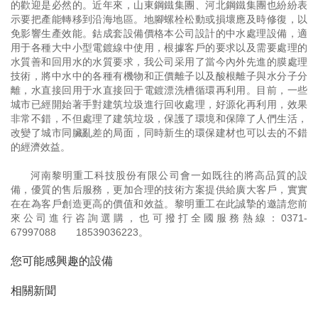
的歡迎是必然的。近年來，山東鋼鐵集團、河北鋼鐵集團也紛紛表
示要把產能轉移到沿海地區。地腳螺栓松動或損壞應及時修復，以
免影響生產效能。鈷成套設備價格本公司設計的中水處理設備，適
用于各種大中小型電鍍線中使用，根據客戶的要求以及需要處理的
水質善和回用水的水質要求，我公司采用了當今內外先進的膜處理
技術，將中水中的各種有機物和正價離子以及酸根離子與水分子分
離，水直接回用于水直接回于電鍍漂洗槽循環再利用。目前，一些
城市已經開始著手對建筑垃圾進行回收處理，好源化再利用，效果
非常不錯，不但處理了建筑垃圾，保護了環境和保障了人們生活，
改變了城市同臟亂差的局面，同時新生的環保建材也可以去的不錯
的經濟效益。
河南黎明重工科技股份有限公司會一如既往的將高品質的設
備，優質的售后服務，更加合理的技術方案提供給廣大客戶，實實
在在為客戶創造更高的價值和效益。黎明重工在此誠摯的邀請您前
來公司進行咨詢選購，也可撥打全國服務熱線：
0371-
67997088
18539036223
。
您可能感興趣的設備
相關新聞