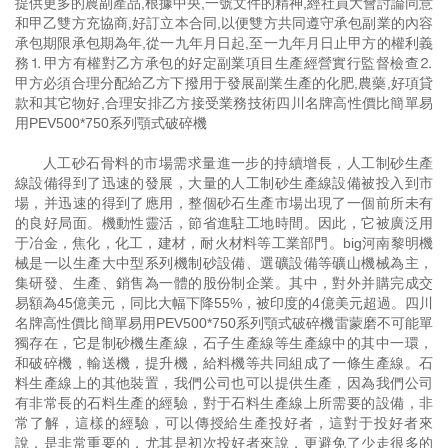
提供更多的農副產品,根據中央,一號文件的精神,經社員大會討論同意
和甲乙雙方充協商,好訂立本合同,以便雙方共同遵守承包副業的內容
承包期限承包期為年,從一九年月日起,至一九年月日止甲方的權利義
務⒈甲方有權對乙方承包的好定副業項目生產經營實行監督檢查⒉
甲方必須合理分配給乙方下撥用于發展副業生產的化肥,農藥,好項貸
款和其它物好,合理安排乙方接受業務技術四川名牌高性價比簡單易
用PEV500*750系列顎式破碎機
人工砂石骨料的市場需求量進一步的持續增長，人工制砂生產
線設備得到了迅速的發展，大量的人工制砂生產線設備被投入到市
場，并迅速的得到了應用，整個砂石生產市場出現了一個前所未有
的良好局面。機動性靈活，節省進駐工地時間。因此，它被廣泛用
于冶金，焦化，化工，建材，耐火材料等工業部門。big河南黎明機
械是一以生產大中型系列機制砂設備、選礦設備等礦山機械為主，
集研發、生產、銷售為一體的股份制企業。其中，對外并購完成交
易額為45億美元，同比大幅下降55%，被印度的4億美元超過。四川
名牌高性價比簡單易用PEV500*750系列顎式破碎機雷蒙磨不可能單
獨存在，它是制砂機生產線，石子生產線等生產線中的其中一環，
和破碎機，輸送機，提升機，給料機等共同組成了一條生產線。石
料生產線上的其他裝置，我們公司也可以提供生產，因為我們公司
有非常長的石料生產的經驗，對于石料生產線上所需要的設備，非
常了解，這樣的經驗，可以傳授給生產投好者，這對于投好者來
說，是非常重要的，尤其是初次投好者來說，更避免了少走很多的