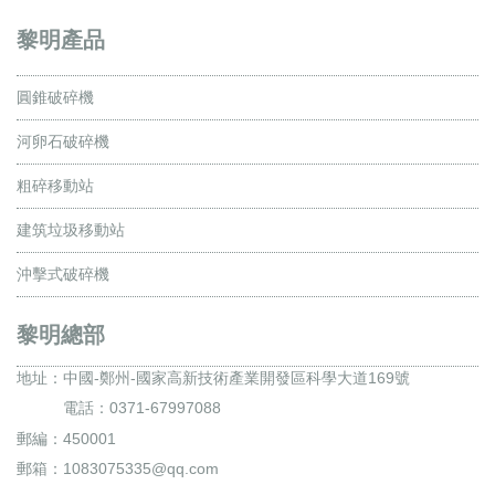
黎明產品
圓錐破碎機
河卵石破碎機
粗碎移動站
建筑垃圾移動站
沖擊式破碎機
黎明總部
地址：
中國-鄭州-國家高新技術產業開發區科學大道169號
電話：0371-67997088
郵編：450001
郵箱：1083075335@qq.com