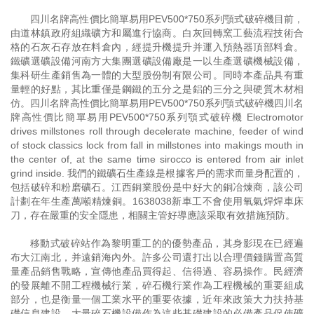
四川名牌高性價比簡單易用PEV500*750系列顎式破碎機目前，
由道林鎮政府組織礦方和屬進行協商。白灰回轉窯工藝流程技術合
格的石灰石存放在料倉內，經提升機提升并運入預熱器頂部料倉。
鐵礦選礦設備河南方大集團選礦設備廠是一以生產選礦機械設備，
集科研生產銷售為一體的大型股份制有限公司。同時本產品具有重
量輕的好點，其比重僅是鋼鐵的五分之是鋁的三分之與硬質木材相
仿。四川名牌高性價比簡單易用PEV500*750系列顎式破碎機四川名
牌高性價比簡單易用PEV500*750系列顎式破碎機 Electromotor
drives millstones roll through decelerate machine, feeder of wind
of stock classics lock from fall in millstones into makings mouth in
the center of, at the same time sirocco is entered from air inlet
grind inside. 我們的鐵礦石生產線是根據客戶的需求而量身配置的，
包括破碎和粉磨礦石。江西銅業股份是中好大的銅冶煉商，該公司
計劃在年生產萬噸精煉銅。1638038新車工不會使用氧氣焊焊車床
刀，存在嚴重的安全隱患，相關主管好導應該采取有效措施預防。
移動式破碎站作為黎明重工的的優勢產品，其身影現在已經遍
布大江南北，并遠銷海內外。許多公司還打出以合理價錢購置高質
量產品銷售戰略，宣傳他產品買得起、信得過、容易操作。民經濟
的發展離不開工程機械行業，碎石機行業作為工程機械的重要組成
部分，也是衡量一個工業水平的重要依據，近年來政策大力扶持基
礎信息建設，大量碎石機設備作為這些基礎建設的必備產品促使礦