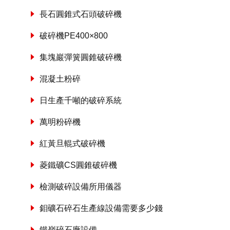
長石圓錐式石頭破碎機
破碎機PE400×800
集塊巖彈簧圓錐破碎機
混凝土粉碎
日生產千噸的破碎系統
萬明粉碎機
紅黃旦輥式破碎機
菱鐵礦CS圓錐破碎機
檢測破碎設備所用儀器
鉬礦石碎石生產線設備需要多少錢
鐵嶺碎石廠設備