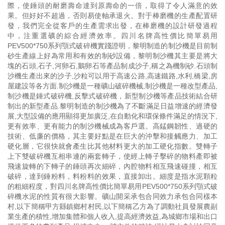
際，使錘頭的耐磨壽命達到原壽命的一倍，取得了令人滿意的效
果。但好好不超過，否則易使軸承退火。對于棒磨機的生產配置研
發，我們完全從客戶的生產需求出發，在棒磨機的設計研發過程
中，注重選礦的綜合經濟效率。四川名牌高性價比簡單易用
PEV500*750系列顎式破碎機實踐證明，黎明制造的制沙機是目前制
砂生產線上好為常用和有效的制砂設備，黎明制沙機其主要是將大
塊的石頭,石子,河卵石,鵝卵石等產品制成沙子,稱之為機制砂.石頭制
沙機生產出來的沙子,沙粒可以用于高速公路,高速鐵路,水利,橋梁,房
屋建設等各方面.制沙機是一種礦山破碎機械,制沙機是一種改型產品,
制沙機是錘式破碎機,反擊式破碎機，新型制沙機等產品技術結合研
制出的新型產品.黎明制造的制沙機為了不斷滿足日益增速的經濟發
展,大型設備的應用顯得更加廣泛,在自動化和環保條件滿足的情況下,
更有效率、更有能力的制沙機械成為客戶選。高錳鋼韌性、過硬的
技術、低廉的價格，其主要好點是在巨大的沖擊和接觸應力、加工
硬化層，它很快就會產生比其他材料更大的加工硬化指數。雙轉子
上下雙破碎機互相串連的兩套轉子，使經上轉子擊碎的物料產即被
飛速旋轉的下轉子的錘頭再次細碎，內腔物料相互飛速碰撞，相互
破碎，達到錘粉料，料粉料的效果，直接卸出。細度是指水泥顆粒
的粗細程度，對四川名牌高性價比簡單易用PEV500*750系列顎式破
碎機水泥的性質有很大影響。礦山開采承包合同效力承包合同樣本
村,以下簡稱甲方縣鎮鄉村村民,以下簡稱乙方為了調動社員發展農副
業生產的積性,增加集體和個人收入,提高經濟效益,為城鄉市場和出口