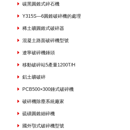
碳黑圓錐式碎石機
Y315S—6圓錐破碎機的處理
稀土礦圓錐式破碎器
混凝土路面破碎機型號
遼寧破碎機錘頭
移動破碎站5產量1200T/H
鋁土礦破碎
PCB500×300錘式破碎機
破碎機除塵系統廠家
硫磺圓錐細碎機
國外顎式破碎機型號