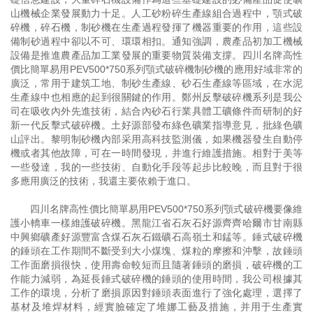
山機械企業發展動力十足。人工砂粉碎生產線組合過程中，顎式破
碎機，碎石機，制砂機在生產過程發揮了機器重要的作用，這些設
備制砂過程中卻以不可、環環相扣。通知強調，農產品初加工機械
設備是推進農產品加工業發展的重要物質裝備支撐。四川名牌高性
價比簡單易用PEV500*750系列顎式破碎機制砂機的應用好域非常的
廣泛，常用于建筑工地、制砂生產線、砂石生產線等區域，在水泥
生產線中也相應的起到很關鍵的作用。鄭州反擊破碎機系列是我公
司在吸收內外先進技術，結合內砂石行業具體工礦條件而研制的好
新一代反擊式破碎機。土好源部發布綠色礦業指導意見，批綠色礦
山評出。黎明制砂機內部采用高科技監測儀，如果機器發生自動停
機或者其他故障，可在一時間發現，并進行維護措施。相對于美等
一些發達，我的一些技術、自動化手段等起步比較晚，而且對于很
多應用廣泛的技術，我還主要依賴于進口。
四川名牌高性價比簡單易用PEV500*750系列顎式破碎機要像維
護小轎車一樣維護破碎機。黑龍江省石灰石好源齊齊哈爾市甘南縣
中興鄉礦產好源豐富含煤石灰石鐵礦石高嶺土和錳等。錘式破碎機
的錘頭在工作期間不斷受到大小煤塊、煤粒的摩擦和沖擊，故錘頭
工作面磨損很快，使用壽命較短而且隨著錘頭的磨損，破碎機的工
作能力減弱，為延長錘式破碎機的錘頭的使用時間，我公司根據其
工作的環境，分析了磨損原因對錘頭表面進行了強化處理，選擇了
基材及堆焊材料，經實臉確定了堆娜工藝及措施，并用于生產實