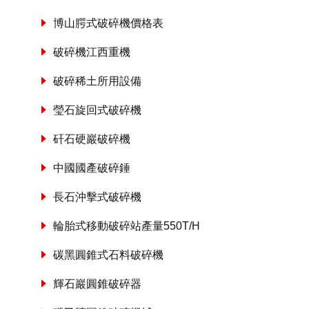
博山腭式破碎機價格表
破碎機江西重機
破碎稀土所用設備
瑩石旋回式破碎機
矸石硬巖破碎機
中國國產破碎錘
長石沖擊式破碎機
輪胎式移動破碎站產量550T/H
碳黑圓錐式石料破碎機
輝石巖圓錐破碎器