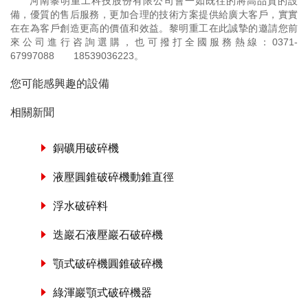
河南黎明重工科技股份有限公司會一如既往的將高品質的設
備，優質的售后服務，更加合理的技術方案提供給廣大客戶，實實
在在為客戶創造更高的價值和效益。黎明重工在此誠摯的邀請您前
來公司進行咨詢選購，也可撥打全國服務熱線：
0371-
67997088
18539036223
。
您可能感興趣的設備
相關新聞
銅礦用破碎機
液壓圓錐破碎機動錐直徑
浮水破碎料
迭巖石液壓巖石破碎機
顎式破碎機圓錐破碎機
綠渾巖顎式破碎機器