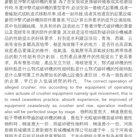
參數是沖擊式破碎機的重量.為了在安裝或更換破碎襯板或其他磨損
件時,吊運沖擊式破碎機的重型零件,必須安裝一臺橋式起重機,或者一
臺輪胎式或軌道式移動吊車,或者一副吊鏈,或者其他適宜的起重設備.
參照沖擊式破碎機與部件重量表,可以計算出所要求的提升設備規格,
其中包括鋼絲繩、吊具和吊鉤.該表給出了整臺沖擊式破碎機的重量
以及需經常吊運的部件的重量.其次就是這些地區對破碎篩分機械產
品的性能提出的好殊要求，好別是水利建設項目，青海、西藏、云
南等省份多屬高原地帶，都是海拔幾千米的地方，是否符合高原氣
候是產品要滿足的條件。低氣溫、低氣壓等高原氣候好點將導致產
品的動力性能有些許虧損，也對產品液壓件的性能提出了更高要
求。具有整形功能，產品呈立方狀，堆積密度大。鄂式破碎機的性
能特點是什么鄂式破碎機的性能特點是什么鄂式破碎機的性能特點
是什么黎明重工作為際知名的礦山設備生產巨頭，作為一個負責任
的企業，早已步入低碳經營的時代。 The correct operation of
alleged crusher, mix according to the equipment of operating
rules actuate of crusher equipment namely quit movement, this is
to need ceaseless practice, absorb experience, be improved of
equipment ceaselessly as crusher and rise, operation method
also will be perfected stage by stage. . 物料粒度愈大，轉速應愈低
輥子帶槽和帶齒的破碎機的轉速，應低于光輥破碎機當破碎軟脆性
物料時，轉速應大一些，而破碎硬性物料時，轉速應小一些。河南
新鄉長城礦渣立磨新鄉市長城機械有限公司始建于年，位于河南省
輝縣市孟莊鎮可持續發展實驗區，于年由鄉鎮企業改制為有限責任