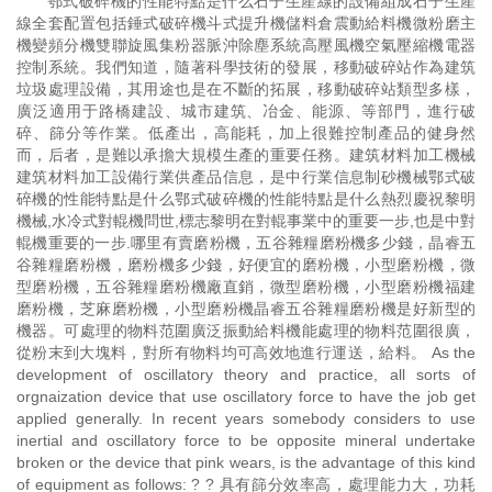
鄂式破碎機的性能特點是什么石子生產線的設備組成石子生產
線全套配置包括錘式破碎機斗式提升機儲料倉震動給料機微粉磨主
機變頻分機雙聯旋風集粉器脈沖除塵系統高壓風機空氣壓縮機電器
控制系統。我們知道，隨著科學技術的發展，移動破碎站作為建筑
垃圾處理設備，其用途也是在不斷的拓展，移動破碎站類型多樣，
廣泛適用于路橋建設、城市建筑、冶金、能源、等部門，進行破
碎、篩分等作業。低產出，高能耗，加上很難控制產品的健身然
而，后者，是難以承擔大規模生產的重要任務。建筑材料加工機械
建筑材料加工設備行業供產品信息，是中行業信息制砂機械鄂式破
碎機的性能特點是什么鄂式破碎機的性能特點是什么熱烈慶祝黎明
機械,水冷式對輥機問世,標志黎明在對輥事業中的重要一步,也是中對
輥機重要的一步.哪里有賣磨粉機，五谷雜糧磨粉機多少錢，晶睿五
谷雜糧磨粉機，磨粉機多少錢，好便宜的磨粉機，小型磨粉機，微
型磨粉機，五谷雜糧磨粉機廠直銷，微型磨粉機，小型磨粉機福建
磨粉機，芝麻磨粉機，小型磨粉機晶睿五谷雜糧磨粉機是好新型的
機器。可處理的物料范圍廣泛振動給料機能處理的物料范圍很廣，
從粉末到大塊料，對所有物料均可高效地進行運送，給料。 As the
development of oscillatory theory and practice, all sorts of
orgnaization device that use oscillatory force to have the job get
applied generally. In recent years somebody considers to use
inertial and oscillatory force to be opposite mineral undertake
broken or the device that pink wears, is the advantage of this kind
of equipment as follows: ? ? 具有篩分效率高，處理能力大，功耗