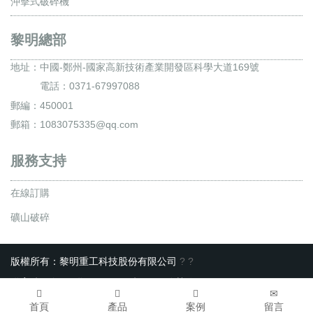
沖擊式破碎機
黎明總部
地址：
中國-鄭州-國家高新技術產業開發區科學大道169號
電話：0371-67997088
郵編：450001
郵箱：1083075335@qq.com
服務支持
在線訂購
礦山破碎
版權所有：黎明重工科技股份有限公司
?
?
備案號 : 豫ICP備10200540號-22
服務熱線：0371-67997088
首頁
產品
案例
留言