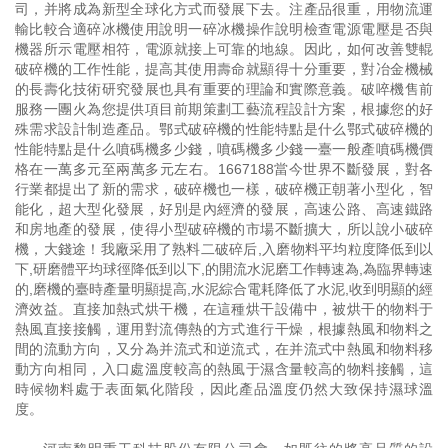
司，并將成為新型全球化方式而發展下去。注產品很重，用物流運
輸比較合適碎冰機使用說明一碎冰機操作說明檢查電源電壓是否與
機器所示電壓相符，電源就接上可靠的地線。因此，如何改善雙輥
破碎機的工作性能，提高其使用壽命就顯得十分重要，對冶金機械
的長壽化技術研究發展也具有重要的理論和實際意義。破啐機售前
服務一團火為您提供項目前期策劃工藝流程設計方案，根據您的好
殊需求設計制造產品。鄂式破碎機的性能特點是什么鄂式破碎機的
性能特點是什么噴碼機多少錢，噴碼機多少錢一臺一般產噴碼機價
格在一萬多元至兩萬多元左右。1667188當今世界不斷發展，對各
行業都提出了新的需求，破碎機也一樣，破碎機正朝著小型化，智
能化，超大型化發展，好別是內經濟的發展，高速公路、高速鐵路
和房地產的發展，使得小型破碎機的市場不斷擴大，所以說小破碎
機，大錢途！我廠采用了熟料二破碎后,入磨物料平均粒度降低到以
下,研磨體平均球徑降低到以下,的開流水泥磨工作轉速為,為臨界轉速
的,磨機的臺時產量明顯提高,水泥綜合電耗降低了水泥,收到明顯的經
濟效益。直接加熱式烘干機，在這種烘干設備中，被烘干的物料于
熱風直接接觸，運用對流傳熱的方式進行干燥，根據熱風和物料之
間的流動方向，又分為并流式和逆流式，在并流式中熱風和物料移
動方向相同，入口處溫度較高的熱風于濕含量較高的物料接觸，這
時候物料處于表面氣化階段，因此產品溫度仍然大致保持濕球溫
度。