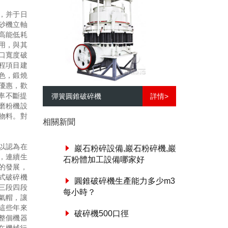
，并于日
砂機立軸
高能低耗
用，與其
口寬度破
程項目建
色，鍛燒
優惠，歡
率不斷提
彈簧圓錐破碎機
詳情>
磨粉機設
物料。對
相關新聞
以認為在
巖石粉碎設備,巖石粉碎機,巖
，連續生
石粉體加工設備哪家好
的發展，
式破碎機
圓錐破碎機生產能力多少m3
三段四段
每小時？
氣帽，讓
這些年來
破碎機500口徑
整個機器