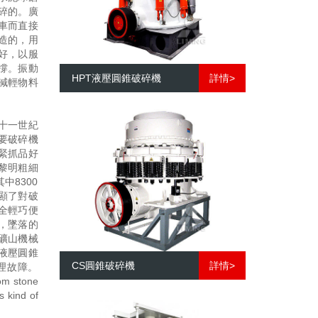
碎的。廣
車而直接
造的，用
好，以服
撐。振動
HPT液壓圓錐破碎機
詳情>
減輕物料
十一世紀
要破碎機
緊抓品好
黎明粗細
中8300
凸顯了對破
全輕巧便
，墜落的
礦山機械
液壓圓錐
CS圓錐破碎機
詳情>
理故障。
rom stone
s kind of