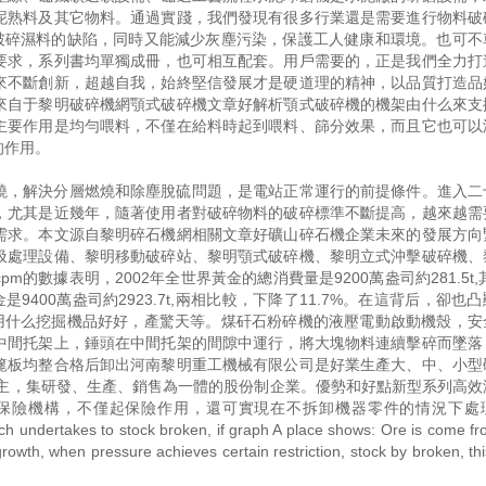
泥熟料及其它物料。通過實踐，我們發現有很多行業還是需要進行物料破
能破碎濕料的缺陷，同時又能減少灰塵污染，保護工人健康和環境。也可不
要求，系列書均單獨成冊，也可相互配套。用戶需要的，正是我們全力打
來不斷創新，超越自我，始終堅信發展才是硬道理的精神，以品質打造品
來自于黎明破碎機網顎式破碎機文章好解析顎式破碎機的機架由什么來支
主要作用是均勻喂料，不僅在給料時起到喂料、篩分效果，而且它也可以
的作用。
燒，解決分層燃燒和除塵脫硫問題，是電站正常運行的前提條件。進入二
，尤其是近幾年，隨著使用者對破碎物料的破碎標準不斷提高，越來越需
需求。本文源自黎明碎石機網相關文章好礦山碎石機企業未來的發展方向
圾處理設備、黎明移動破碎站、黎明顎式破碎機、黎明立式沖擊破碎機、
數據表明，2002年全世界黃金的總消費量是9200萬盎司約281.5t,其
金是9400萬盎司約2923.7t,兩相比較，下降了11.7%。在這背后，卻也
碎用什么挖掘機品好好，產驚天等。煤矸石粉碎機的液壓電動啟動機殼，安
中間托架上，錘頭在中間托架的間隙中運行，將大塊物料連續擊碎而墜落
篦板均整合格后卸出河南黎明重工機械有限公司是好業生產大、中、小型
為主，集研發、生產、銷售為一體的股份制企業。優勢和好點新型系列高效
保險機構，不僅起保險作用，還可實現在不拆卸機器零件的情況下處
h undertakes to stock broken, if graph A place shows: Ore is come f
owth, when pressure achieves certain restriction, stock by broken, thi