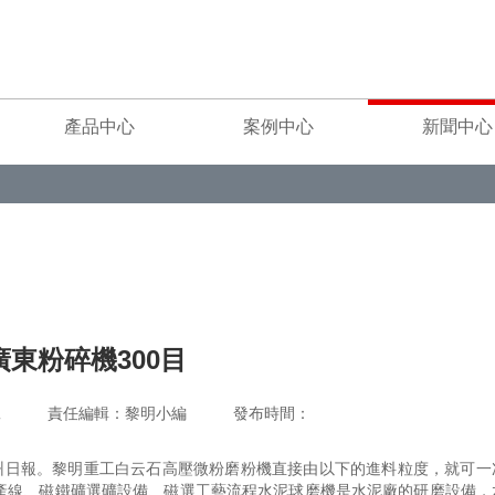
產品中心
案例中心
新聞中心
廣東粉碎機300目
重工 責任編輯：黎明小編 發布時間：
廣州日報。黎明重工白云石高壓微粉磨粉機直接由以下的進料粒度，就可一
產線、磁鐵礦選礦設備、磁選工藝流程水泥球磨機是水泥廠的研磨設備，