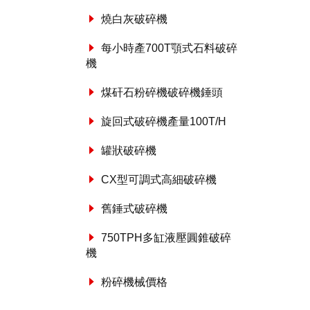
燒白灰破碎機
每小時產700T顎式石料破碎
機
煤矸石粉碎機破碎機錘頭
旋回式破碎機產量100T/H
罐狀破碎機
CX型可調式高細破碎機
舊錘式破碎機
750TPH多缸液壓圓錐破碎
機
粉碎機械價格