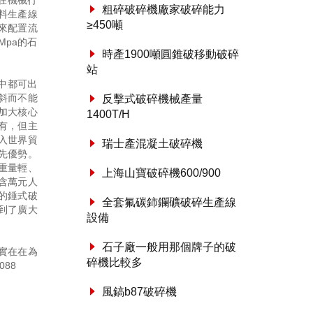
在機械行
粗碎破碎機廠家破碎能力
料生產線
≥450噸
來配置流
pa的石
時產1900噸圓錐破移動破碎
站
中都可出
斜而不能
反擊式破碎機械產量
加大核心
1400T/H
有，但主
入世界貿
瑞士產混凝土破碎機
先優勢。
重量輕、
上海山寶破碎機600/900
含萬元人
的錘式破
全套氟碳鈰鑭礦破碎生產線
到了廣大
設備
石子廠一般用那個牌子的破
實在在為
碎機比較多
088
風鎬b87破碎機