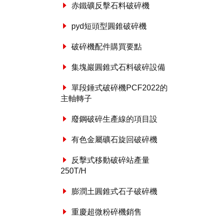
赤鐵礦反擊石料破碎機
pyd短頭型圓錐破碎機
破碎機配件購買要點
集塊巖圓錐式石料破碎設備
單段錘式破碎機PCF2022的
主軸轉子
廢鋼破碎生產線的項目設
有色金屬礦石旋回破碎機
反擊式移動破碎站產量
250T/H
膨潤土圓錐式石子破碎機
重慶超微粉碎機銷售