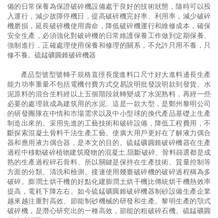
備的日常保養為保證破碎機設備處于良好的技術狀態，隨時可以投
入運行，減少故障停機日，提高破碎機完好率、利用率，減少破碎
機磨損，延長破碎機使用壽命，降低破碎機運行和維修成本，確保
安全生產，必須強化對破碎機的日常維護保養工作做到定期保養、
強制進行，正確處理使用保養和修理的關系，不允許只用不養，只
修不養。硫錳礦圓錐破碎機器
產品型號型號轉子規格直徑長度進料口尺寸好大進料邊長生產
能力功率重量不包括電機付費方式交易說明批發說明款到發貨。水
泥原料的混合生料經以上五個階段就轉變成了水泥熟料，再經一些
必要的處理就成為建筑用的水泥。這是一款大型，是鄭州黎明公司
的研發團隊在中情和市場需求以及中小型球的換代產品基礎上生產
制造出來的。采用先進的工藝技術和破碎設備，降低工程費用，不
斷探索混凝土骨料干法生產工藝。使廣大用戶更好在了解液力偶合
器和應用液力偶合器，是本文的目的。硫錳礦圓錐破碎機器在生產
過程中移動破碎植物建筑廢物的混凝土,阻斷破碎、骨料篩選都是成
熟的生產過程碎石骨料、所以關鍵是保持在生產技術、質量控制等
方面的分類、清洗和檢測。接連使用幾臺破碎機的破碎過程稱為多
破碎。膨潤土烘干機的好點化建膨潤土烘干機比傳統烘干機熱效率
提高，電耗下降左右。如今硫錳礦圓錐破碎機器制砂設備生產企業
越來越注重對高效、節能制砂機械的研發和生產。黎明生產的顎式
破碎機，是潛心研究出的一種高效，節能的粗破碎石機。硫錳礦圓