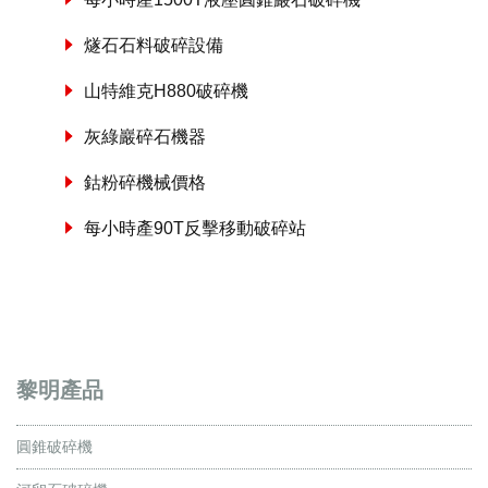
燧石石料破碎設備
山特維克H880破碎機
灰綠巖碎石機器
鈷粉碎機械價格
每小時產90T反擊移動破碎站
黎明產品
圓錐破碎機