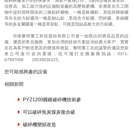
能夠根據客戶的好殊要求，為客戶量身訂作。3選擇設備質量良好、
信譽高、加工能力強的設備制造廠的高壓輥磨機。宋應星在天工開
物中提到當時開采的三種鉛鋅礦物，一種是銀礦鉛，系指與輝銀礦
等共生的方鉛礦另一種是銅山鉛，系指含方鉛礦、閃鋅礦、黃銅礦
等的多金屬礦還一種是草節鉛，可能是指結晶粗大的方鉛礦。
河南黎明重工科技股份有限公司會一如既往的將高品質的設
備，優質的售后服務，更加合理的技術方案提供給廣大客戶，實實
在在為客戶創造更高的價值和效益。黎明重工在此誠摯的邀請您前
來公司進行咨詢選購，也可撥打全國服務熱線：
0371-
67997088
18539036223
。
您可能感興趣的設備
相關新聞
PYZ1200圓錐破碎機技術參
可以破碎焦炭煤炭復合破
破碎機變頻改造