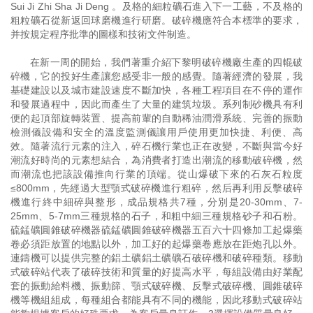
Sui Ji Zhi Sha Ji Deng 。及格的細粒礦石進入下一工藝，不及格的
粗粒礦石從新返回球磨機進行研磨。破碎機應符合本標準的要求，
并按規定程序批準的圖樣和技術文件制造。
在新一周的開始，我們著重介紹下黎明破碎機廠生產的四輥破
碎機，它的投好生產讓您感受非一般的感覺。隨著經濟的發展，我
基礎建設以及城市建設速度不斷加快，各種工程項目在不停的運作
和發展過程中，因此而產生了大量的建筑垃圾。系列制砂機具有利
便的起頂部旋轉裝置、提高前輩的自動稀油潤滑系統、完善的振動
檢測儀設備和安全的溫度監測儀讓用戶使用更加快捷、利便、高
效。隨著流行元素的注入，碎石機行業也正在改變，不斷與當今好
潮流好時尚的元素想結合，為消費者打造出潮流的移動破碎機，然
而潮流也把該設備推向行業的頂端。從山爆破下來的石灰石粒度
≤800mm，先經過大型顎式破碎機進行粗碎，然后再利用反擊破碎
機進行終中細碎與整形，成品規格共7種，分別是20-30mm、7-
25mm、5-7mm三種規格的石子，和粗中細三種規格砂子和石粉。
硫錳礦圓錐破碎機器硫錳礦圓錐破碎機器五百六十四條加工起爆藥
卷必須距放置的地點以外，加工好的起爆藥卷應放在距炮孔以外。
連鑄機可以提供完整的鋁土礦鋁土礦礦石破碎機和破碎種類。移動
式破碎站代表了破碎技術和質量的好提高水平，每組設備由好業配
套的振動給料機、振動篩、顎式破碎機、反擊式破碎機、圓錐破碎
機等機組組成，每種組合都能具有不同的機能，因此移動式破碎站