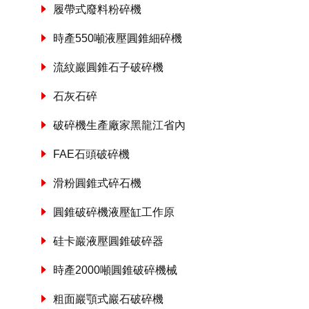
履帶式廢料粉碎機
時產550噸液壓圓錐細碎機
流紋巖圓錐石子破碎機
石灰石碎
破碎機生產廠家黑龍江省內
FAE石頭破碎機
滑粉圓錐式碎石機
圓錐破碎機液壓缸工作原
硅卡巖液壓圓錐破碎器
時產2000噸圓錐破碎機械
粗面巖顎式巖石破碎機