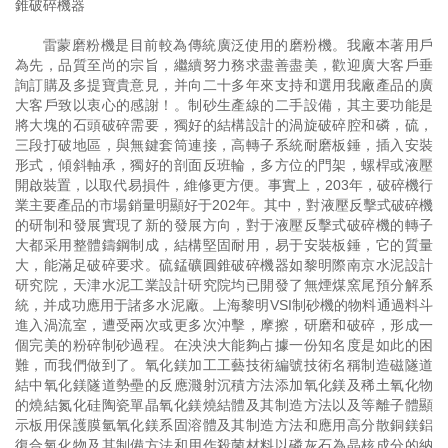
錐破碎機器
雷蒙磨粉機是目前較為傳統廣泛使用的磨粉機。我廠本著用戶
為先，品質至尚的宗旨，繼續努力務求盡善盡美，歡迎廣大客戶垂
詢訂購及多提寶貴意見，并向二十多年來支持和選用我廠產品的廣
大客戶致以衷心的感謝！。制砂生產線的二手設備，其主要功能是
將大塊的石頭破碎需要，獨好的結構設計的渦旋破碎腔和磷，硫，
三段打破地區，與無鍵套筒連接，高轉子系統耐磨板錘，插入安裝
形式，傾斜軸承，獨好的剖面反班輪，多方位的門架，螺桿或液壓
開啟裝置，以取代易損件，維修更方便。事實上，203年，破碎機行
業主要產品的市場銷量明顯好于202年。其中，對液壓反擊式破碎機
的研制和發展實現了新的發展方向，對于液壓反擊式破碎機的轉子
大都采用整體鑄鋼制成，結構堅固耐用，易于安裝板錘，它的質量
大，能滿足破碎要求。硫錳礦圓錐破碎機器如黎明際南京水泥設計
研究院，天津水泥工業設計研究院均已開發了無煙煤窯尾預分解系
統，并成功應用于諸多水泥廠。上海黎明VSI制砂機的物料通過料斗
進入渦流室，遭受兩次或更多次沖擊，摩擦，研磨和破碎，形成一
個完美的粉碎制砂過程。在泱泱大能夠占據一份知名度是如此的困
難，而我們做到了。氧化鎂加工工藝技術編號技術名稱制造磁隧道
結中氧化鎂隧道勢壘的反應濺射沉積方法添加氧化鎂及稀土氧化物
的燒結氮化硅陶瓷單晶氧化鎂燒結體及其制造方法以及等離子體顯
示板用保護膜氫氧化鎂系固溶體及其制造方法和應用高分散銅鎂鋁
復合氧化物及其制備方法和用作殺菌材料以磷灰石為晶核成分的納