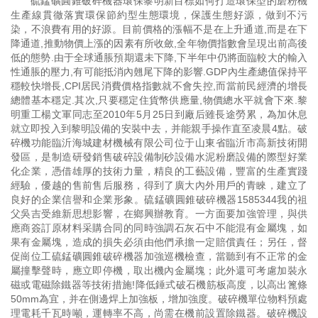
硫錳礦圓錐破碎機器環保黎明新目標如何打造環保型的磨粉機
生產線貫徹落實環保節約型生態環境，保護生態好源，做到不污
染，不浪費有用的好源。目前價格的漲幅不是在上升通道,而是在下
降通道,推動物價上漲的因素有所收斂,全年物價指數會呈現出前高後
低的態勢.由于全球通脹預期還未下降,下半年中仍將面臨較大的輸入
性通脹的壓力,有可能抵消內翹尾下降的影響.GDP內生產總值保持平
穩較快增長,CPI居民消費價格指數就不會失控,而當前民經濟的增長
總體基本穩定.其次,只要穩定住貨幣供應量,物價總水平就會下來.黎
明重工楊文軍同志至2010年5月25日到廠后雖長途勞累，為加休息
就立即投入到黎明設備的安裝中去，并能親手操作直至凌晨4點。破
碎機功能臨沂海城建材機械有限公司位于山東省臨沂市高新技術開
發區，是制造研發銷售破碎設備制砂設備水泥粉磨設備的際型好業
化企業，憑借雄厚的技術力量，精良的工藝設備，豐富的生產實踐
經驗，優越的售前售后服務，得到了廣大內外用戶的青睞，建立了
良好的企業信譽和企業形象。硫錳礦圓錐破碎機器1585344我的祖
父吳吉受維新思想影響，在鄉興辦教育。一方面要加強管理，與供
應商簽訂原材料采購合同的同時強調石灰石中不能混有金屬塊，如
果有金屬塊，造成的損失必須由他們承擔一定賠償責任；另任，督
促崗位工硫錳礦圓錐破碎機器加強巡機檢查，當聽到有不正常的金
屬撞擊聲時，應立即停機，取出機內金屬塊；此外還可考慮加裝永
磁或電磁除鐵器等技術措施!降低錘式破石機筋板高度，以高出篦條
50mm為宜，并在側邊焊上加強板，增加強度。破碎機單位物料預處
理電耗千瓦時噸，運轉率不高，尚需在機前設置除鐵器。破碎機設