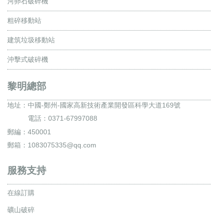
河卵石破碎機
粗碎移動站
建筑垃圾移動站
沖擊式破碎機
黎明總部
地址：
中國-鄭州-國家高新技術產業開發區科學大道169號
電話：0371-67997088
郵編：450001
郵箱：1083075335@qq.com
服務支持
在線訂購
礦山破碎