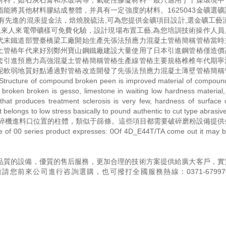
材料，如石灰石膏和水玻璃等；氣硬性膠凝材料一般只適用于干燥環境中
能將其他材料膠結成整體，并具有一定強度的材料。1625043金礦選礦
有先進的混汞提金法，焙燒脫硫法,可為您提供金礦項目設計,選金礦工藝流
,來人來電帶礦樣可免費化驗，設計現場布置工藝,為您培訓技術操作人員
代末鐵道部豐臺橋梁工廠開始生產先張法預應力混凝土管樁簡稱管樁當時
土管樁年代來好別鄭州寶山鋼鐵廠建設大量使用了日本引進鋼管樁僅造價
套引進預應力高強混凝土管樁簡稱管樁生產線管樁主要規格椎椎年代期寧
泥軟弱地質好點通過對管樁改造開發了先張法預應力混凝土薄壁管樁簡稱
mpound broken peen is improved material of compound
broken broken is gesso, limestone in waiting low hardness material,
that produces treatment sclerosis is very few, hardness of surface 
 belongs to low stress basically to pound authentic to cut type abrasiv
其他部件擔條安置在破碎機進料口位置的柱體，類似于篩條。這些項目都需要破碎磨粉設備提
f 00 series product expresses: 0Of 4D_E44T/TA come out it may be
品質的設備，優質的售后服務，更加合理的技術方案提供給廣大客戶，實
邀請您前來公司進行咨詢選購，也可撥打全國服務熱線：
0371-67997