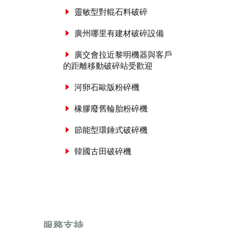
靈敏型對輥石料破碎
廣州哪里有建材破碎設備
廣交會拉近黎明機器與客戶
的距離移動破碎站受歡迎
河卵石歐版粉碎機
橡膠廢舊輪胎粉碎機
節能型環錘式破碎機
韓國古田破碎機
服務支持