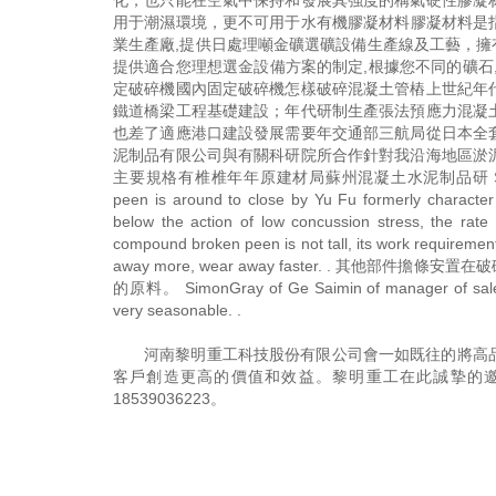
化，也只能在空氣中保持和發展其強度的稱氣硬性膠凝
用于潮濕環境，更不可用于水有機膠凝材料膠凝材料是指
業生產廠,提供日處理噸金礦選礦設備生產線及工藝，擁
提供適合您理想選金設備方案的制定,根據您不同的礦石
定破碎機國內固定破碎機怎樣破碎混凝土管樁上世紀年
鐵道橋梁工程基礎建設；年代研制生產張法預應力混凝
也差了適應港口建設發展需要年交通部三航局從日本全
泥制品有限公司與有關科研院所合作針對我沿海地區淤
主要規格有椎椎年年原建材局蘇州混凝土水泥制品研 Structure of co
peen is around to close by Yu Fu formerly character 
below the action of low concussion stress, the rate 
compound broken peen is not tall, its work requirement
away more, wear away faster. . 
的原料。 SimonGray of Ge Saimin of manager of sale o
very seasonable. .
河南黎明重工科技股份有限公司會一如既往的將高
客戶創造更高的價值和效益。黎明重工在此誠摯的
18539036223
。