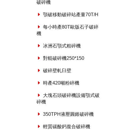
破碎機
顎破移動破碎站產量70T/H
每小時產80T歐版石子破碎
機
冰洲石顎式粗碎機
對輥破碎機250*150
破碎壁軋臼壁
時產420噸粉碎機
大塊石頭破碎機設備顎式破
碎機
350TPH液壓圓錐破碎機
輕質碳酸鈣復合破碎機