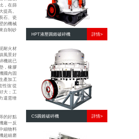
比，在篩
大提高。
長石、瓷
壁的機械
來自制砂
HPT液壓圓錐破碎機
詳情>
泥耐火材
鎮風景好
碎機就已
墊，橡膠
機國內固
生產加工
性強‘從
好大；工
力還需增
CS圓錐破碎機
詳情>
等的好點
機廠一反
中細物料
機超細磨