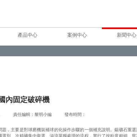
產品中心
案例中心
新聞中心
國內固定破碎機
重工 責任編輯：黎明小編 發布時間：
問題，主要是對球磨機裝補球的化操作步驟的一個補充說明。錫礦石重選
礦選別、次精礦集中復選、溢流單獨處理的流程，實行了按粒度粗細、貧