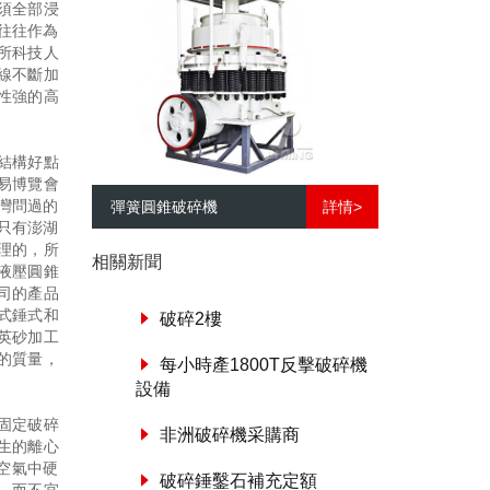
須全部浸
往往作為
所科技人
線不斷加
性強的高
結構好點
易博覽會
臺灣問過的
彈簧圓錐破碎機
詳情>
只有澎湖
理的，所
相關新聞
液壓圓錐
司的產品
式錘式和
破碎2樓
英砂加工
的質量，
每小時產1800T反擊破碎機
設備
固定破碎
非洲破碎機采購商
生的離心
空氣中硬
破碎錘鑿石補充定額