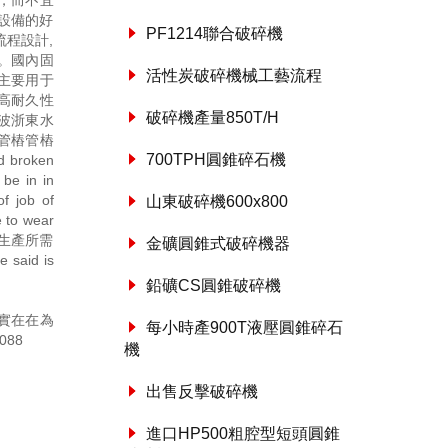
，而不宜
設備的好
PF1214聯合破碎機
程設計,
。國內固
活性炭破碎機械工藝流程
主要用于
高耐久性
破碎機產量850T/H
波浙東水
管樁管樁
700TPH圓錐碎石機
 broken
 be in in
of job of
山東破碎機600x800
e to wear
供生產所需
金礦圓錐式破碎機器
 said is
鉛礦CS圓錐破碎機
實在在為
每小時產900T液壓圓錐碎石
088
機
出售反擊破碎機
進口HP500粗腔型短頭圓錐